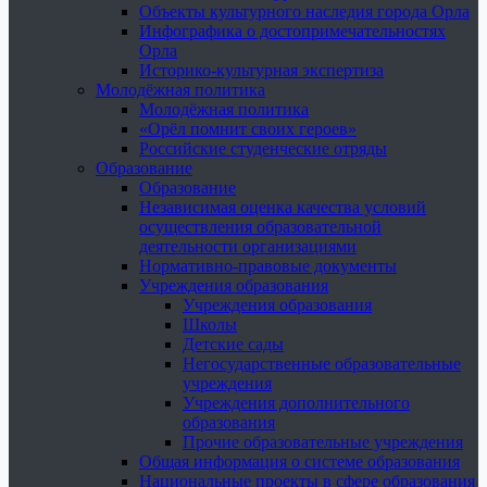
Объекты культурного наследия города Орла
Инфографика о достопримечательностях
Орла
Историко-культурная экспертиза
Молодёжная политика
Молодёжная политика
«Орёл помнит своих героев»
Российские студенческие отряды
Образование
Образование
Независимая оценка качества условий
осуществления образовательной
деятельности организациями
Нормативно-правовые документы
Учреждения образования
Учреждения образования
Школы
Детские сады
Негосударственные образовательные
учреждения
Учреждения дополнительного
образования
Прочие образовательные учреждения
Общая информация о системе образования
Национальные проекты в сфере образования