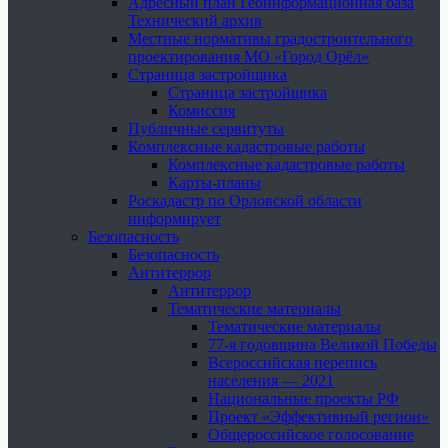
Адресный план Геоинформационная база
Технический архив
Местные нормативы градостроительного
проектирования МО «Город Орёл»
Страница застройщика
Страница застройщика
Комиссия
Публичные сервитуты
Комплексные кадастровые работы
Комплексные кадастровые работы
Карты-планы
Роскадастр по Орловской области
информирует
Безопасность
Безопасность
Антитеррор
Антитеррор
Тематические материалы
Тематические материалы
77-я годовщина Великой Победы
Всероссийская перепись
населения — 2021
Национальные проекты РФ
Проект «Эффективный регион»
Общероссийское голосование