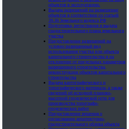
объектов в эксплуатацию.
Выдача разрешений на размещение
объектов в соответствии со статьей
39.36 Земельного кодекса РФ
Подготовка, регистрация и выдача
градостроительного плана земельного
участка
Предоставление разрешений на
условно разрешенный вид
использования участка или объекта
капитального строительства и на
отклонение от предельных параметров
разрешенного строительства,
реконструкции объектов капитального
строительства
Выдача картографического и
топографического материала, а также
сведений об исходной планово-
высотной геодезической сети для
производства топографо-
геодезических работ
Предоставление решения о
согласовании архитектурно-
градостроительного облика объекта