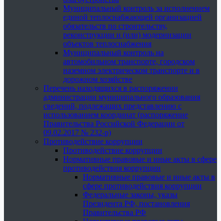
Муниципальный контроль за исполнением
единой теплоснабжающей организацией
обязательств по строительству,
реконструкции и (или) модернизации
объектов теплоснабжения
Муниципальный контроль на
автомобильном транспорте, городском
наземном электрическом транспорте и в
дорожном хозяйстве
Перечень находящихся в распоряжении
администрации муниципального образования
сведений, подлежащих представлению с
использованием координат (распоряжение
Правительства Российской Федерации от
09.02.2017 № 232-р)
Противодействие коррупции
Противодействие коррупции
Нормативные правовые и иные акты в сфере
противодействия коррупции
Нормативные правовые и иные акты в
сфере противодействия коррупции
Федеральные законы, указы
Президента РФ, постановления
Правительства РФ