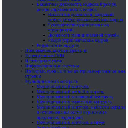
Вакантные должности, кадровый резерв,
резерв управленческих кадров
Вакантные должности, кадровый
резерв, резерв управленческих кадров
Руководители муниципальных
предприятий
Должности муниципальной службы
Резерв управленческих кадров
Результаты конкурсов
Полномочия, задачи и функции
Учрежденные СМИ
Партнерские связи
Информационные системы
Проверки, проведенные контрольно-ревизионным
отделом
Муниципальный контроль
Муниципальный контроль
Муниципальный лесной контроль
Муниципальный жилищный контроль
Муниципальный земельный контроль
Муниципальный контроль в области охраны
и использования особо охраняемых
природных территорий
Муниципальный контроль в сфере
благоустройства