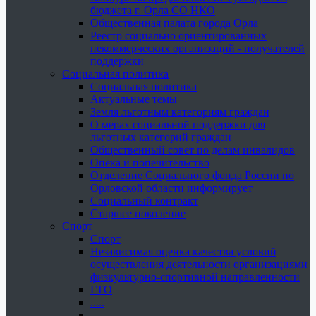
бюджета г. Орла СО НКО
Общественная палата города Орла
Реестр социально ориентированных
некоммерческих организаций - получателей
поддержки
Социальная политика
Социальная политика
Актуальные темы
Земля льготным категориям граждан
О мерах социальной поддержки для
льготных категорий граждан
Общественный совет по делам инвалидов
Опека и попечительство
Отделение Социального фонда России по
Орловской области информирует
Социальный контракт
Старшее поколение
Спорт
Спорт
Независимая оценка качества условий
осуществления деятельности организациями
физкультурно-спортивной направленности
ГТО
.....
......