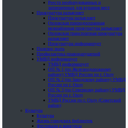
Реестр необорудованных и
запрещенных для купания мест
Прокуратура разъясняет
Прокуратура разъясняет
Орловская природоохранная
межрайонная прокуратура разъясняет
Орловская транспортная прокуратура
разъясняет
Прокуратура информирует
Полезно знать
Профилактика правонарушений
УМВД информирует
УМВД информирует
ОП № 1 (по Железнодорожному
району) УМВД России по г. Орлу
ОП № 2 (по Заводскому району) УМВД
России по г. Орлу
ОП № 3 (по Северному району) УМВД
России по г. Орлу
УМВД России по г. Орлу (Советский
район)
Культура
Культура
Жизнь городских библиотек
Фестивали и конкурсы