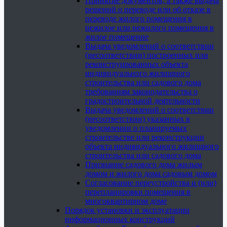
Принятие документов, а также выдача
решений о переводе или об отказе в
переводе жилого помещения в
нежилое или нежилого помещения в
жилое помещение
Выдача уведомлений о соответствии
(несоответствии) построенных или
реконструированных объекта
индивидуального жилищного
строительства или садового дома
требованиям законодательства о
градостроительной деятельности
Выдача уведомлений о соответствии
(несоответствии) указанных в
уведомлении о планируемых
строительстве или реконструкции
объекта индивидуального жилищного
строительства или садового дома
Признание садового дома жилым
домом и жилого дома садовым домом
Согласование переустройства и (или)
перепланировки помещения в
многоквартирном доме
Порядок установки и эксплуатации
информационных конструкций