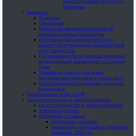
ареной и домами №7,9 по ул.
Картукова
Транспорт
Транспорт
Объявления
Расписание движения автобусов по
сезонным (дачным) маршрутам
Расписания движения автобусов по
маршрутам муниципальной маршрутной
сети города Орла
Схемы маршрутов регулярных перевозок
муниципальной маршрутной сети города
Орла
Тарифы на проезд в городском
пассажирском транспорте в городе Орле
Реестр маршрутов регулярных перевозок
города Орла
Национальные проекты РФ
Градостроительство и землепользование
Градостроительство и землепользование
Земельные участки
Публичные слушания
Публичные слушания
Заключения о результатах публичных
слушаний, 2026 год