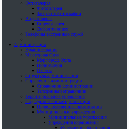
Фотогалерея
Фотогалерея
Загрузить фотографии
Видеогалерея
Видеогалерея
Добавить видео
Телефоны экстренных служб
Администрация
Администрация
Мэр города Орла
Мэр города Орла
Полномочия
Отчеты
Структура администрации
Справочник администрации
Справочник администрации
Телефонный справочник
Территориальные управления
Подведомственные организации
Подведомственные организации
Муниципальные учреждения
Муниципальные учреждения
Учреждения образования
Учреждения образования