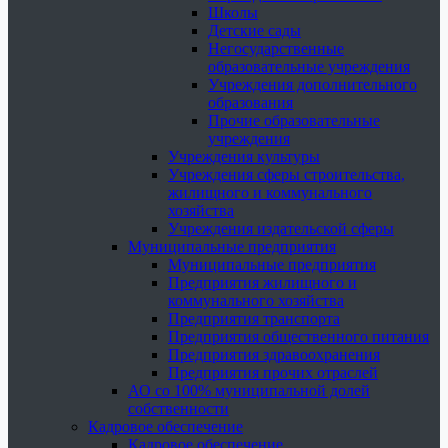
Школы
Детские сады
Негосударственные
образовательные учреждения
Учреждения дополнительного
образования
Прочие образовательные
учреждения
Учреждения культуры
Учреждения сферы строительства,
жилищного и коммунального
хозяйства
Учреждения издательской сферы
Муниципальные предприятия
Муниципальные предприятия
Предприятия жилищного и
коммунального хозяйства
Предприятия транспорта
Предприятия общественного питания
Предприятия здравоохранения
Предприятия прочих отраслей
АО со 100% муниципальной долей
собственности
Кадровое обеспечение
Кадровое обеспечение