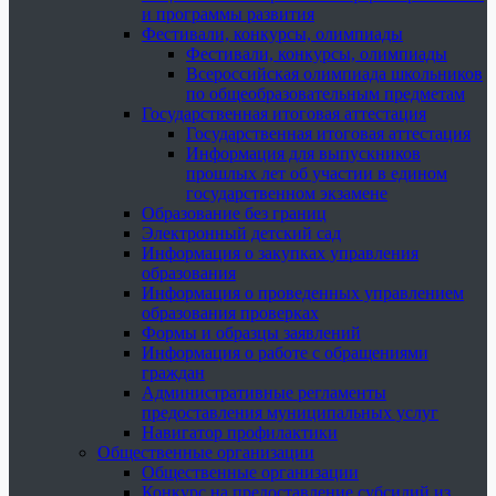
и программы развития
Фестивали, конкурсы, олимпиады
Фестивали, конкурсы, олимпиады
Всероссийская олимпиада школьников
по общеобразовательным предметам
Государственная итоговая аттестация
Государственная итоговая аттестация
Информация для выпускников
прошлых лет об участии в едином
государственном экзамене
Образование без границ
Электронный детский сад
Информация о закупках управления
образования
Информация о проведенных управлением
образования проверках
Формы и образцы заявлений
Информация о работе с обращениями
граждан
Административные регламенты
предоставления муниципальных услуг
Навигатор профилактики
Общественные организации
Общественные организации
Конкурс на предоставление субсидий из