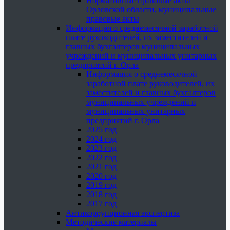
Нормативные правовые акты
Орловской области, муниципальные
правовые акты
Информация о среднемесячной заработной
плате руководителей, их заместителей и
главных бухгалтеров муниципальных
учреждений и муниципальных унитарных
предприятий г. Орла
Информация о среднемесячной
заработной плате руководителей, их
заместителей и главных бухгалтеров
муниципальных учреждений и
муниципальных унитарных
предприятий г. Орла
2025 год
2024 год
2023 год
2022 год
2021 год
2020 год
2019 год
2018 год
2017 год
Антикоррупционная экспертиза
Методические материалы