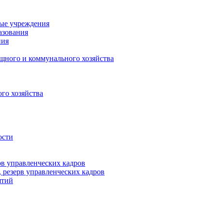
ные учреждения
азования
ния
щного и коммунального хозяйства
го хозяйства
ости
рв управленческих кадров
 резерв управленческих кадров
ятий