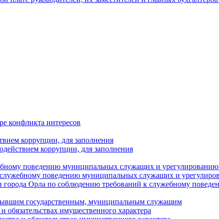
ре конфликта интересов
твием коррупции, для заполнения
одействием коррупции, для заполнения
ебному поведению муниципальных служащих и урегулированию 
 служебному поведению муниципальных служащих и урегулиро
 города Орла по соблюдению требований к служебному повед
с бывшим государственным, муниципальным служащим
е и обязательствах имущественного характера