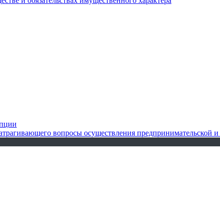
ществе и обязательствах имущественного характера
упции
 затрагивающего вопросы осуществления предпринимательской и