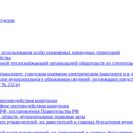
отделом
 использования особо охраняемых природных территорий
йства
ой теплоснабжающей организацией обязательств по строительс
ранспорте, городском наземном электрическом транспорте и в 
ции муниципального образования сведений, подлежащих предст
 № 232-р)
противодействия коррупции
фере противодействия коррупции
 РФ, постановления Правительства РФ
 области, муниципальные правовые акты
ате руководителей, их заместителей и главных бухгалтеров м
ой плате руководителей, их заместителей и главных бухгалте