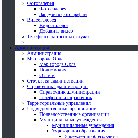
Фотогалерея
Фотогалерея
Загрузить фотографии
Видеогалерея
Видеогалерея
Добавить видео
Телефоны экстренных служб
Администрация
Администрация
Мэр города Орла
Мэр города Орла
Полномочия
Отчеты
Структура администрации
Справочник администрации
Справочник администрации
Телефонный справочник
Территориальные управления
Подведомственные организации
Подведомственные организации
Муниципальные учреждения
Муниципальные учреждения
Учреждения образования
Учреждения образования