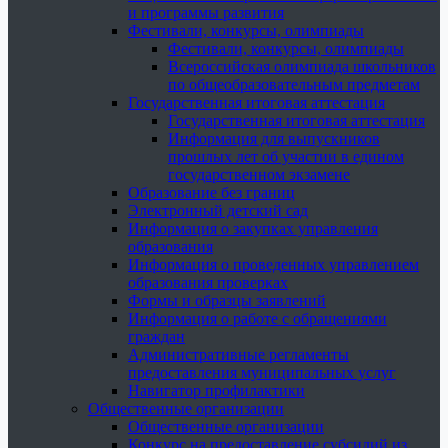
и программы развития
Фестивали, конкурсы, олимпиады
Фестивали, конкурсы, олимпиады
Всероссийская олимпиада школьников
по общеобразовательным предметам
Государственная итоговая аттестация
Государственная итоговая аттестация
Информация для выпускников
прошлых лет об участии в едином
государственном экзамене
Образование без границ
Электронный детский сад
Информация о закупках управления
образования
Информация о проведенных управлением
образования проверках
Формы и образцы заявлений
Информация о работе с обращениями
граждан
Административные регламенты
предоставления муниципальных услуг
Навигатор профилактики
Общественные организации
Общественные организации
Конкурс на предоставление субсидий из