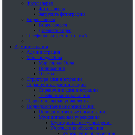
Фотогалерея
Фотогалерея
Загрузить фотографии
Видеогалерея
Видеогалерея
Добавить видео
Телефоны экстренных служб
Администрация
Администрация
Мэр города Орла
Мэр города Орла
Полномочия
Отчеты
Структура администрации
Справочник администрации
Справочник администрации
Телефонный справочник
Территориальные управления
Подведомственные организации
Подведомственные организации
Муниципальные учреждения
Муниципальные учреждения
Учреждения образования
Учреждения образования