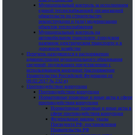
Муниципальный контроль за исполнением
единой теплоснабжающей организацией
обязательств по строительству,
реконструкции и (или) модернизации
объектов теплоснабжения
Муниципальный контроль на
автомобильном транспорте, городском
наземном электрическом транспорте и в
дорожном хозяйстве
Перечень находящихся в распоряжении
администрации муниципального образования
сведений, подлежащих представлению с
использованием координат (распоряжение
Правительства Российской Федерации от
09.02.2017 № 232-р)
Противодействие коррупции
Противодействие коррупции
Нормативные правовые и иные акты в сфере
противодействия коррупции
Нормативные правовые и иные акты в
сфере противодействия коррупции
Федеральные законы, указы
Президента РФ, постановления
Правительства РФ