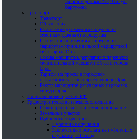
ареной и домами №7,9 по ул.
Картукова
Транспорт
Транспорт
Объявления
Расписание движения автобусов по
сезонным (дачным) маршрутам
Расписания движения автобусов по
маршрутам муниципальной маршрутной
сети города Орла
Схемы маршрутов регулярных перевозок
муниципальной маршрутной сети города
Орла
Тарифы на проезд в городском
пассажирском транспорте в городе Орле
Реестр маршрутов регулярных перевозок
города Орла
Национальные проекты РФ
Градостроительство и землепользование
Градостроительство и землепользование
Земельные участки
Публичные слушания
Публичные слушания
Заключения о результатах публичных
слушаний, 2026 год