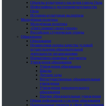
Объекты культурного наследия города Орла
Инфографика о достопримечательностях
Орла
Историко-культурная экспертиза
Молодёжная политика
Молодёжная политика
«Орёл помнит своих героев»
Российские студенческие отряды
Образование
Образование
Независимая оценка качества условий
осуществления образовательной
деятельности организациями
Нормативно-правовые документы
Учреждения образования
Учреждения образования
Школы
Детские сады
Негосударственные образовательные
учреждения
Учреждения дополнительного
образования
Прочие образовательные учреждения
Общая информация о системе образования
Национальные проекты в сфере образования