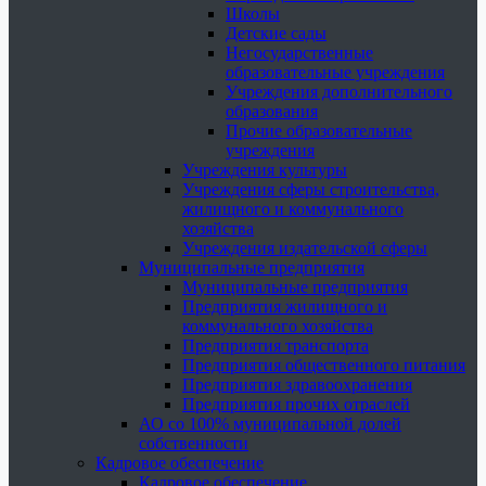
Школы
Детские сады
Негосударственные
образовательные учреждения
Учреждения дополнительного
образования
Прочие образовательные
учреждения
Учреждения культуры
Учреждения сферы строительства,
жилищного и коммунального
хозяйства
Учреждения издательской сферы
Муниципальные предприятия
Муниципальные предприятия
Предприятия жилищного и
коммунального хозяйства
Предприятия транспорта
Предприятия общественного питания
Предприятия здравоохранения
Предприятия прочих отраслей
АО со 100% муниципальной долей
собственности
Кадровое обеспечение
Кадровое обеспечение