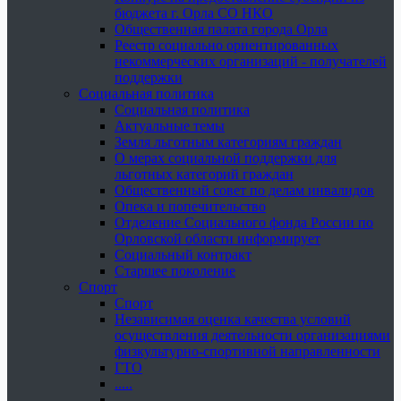
бюджета г. Орла СО НКО
Общественная палата города Орла
Реестр социально ориентированных
некоммерческих организаций - получателей
поддержки
Социальная политика
Социальная политика
Актуальные темы
Земля льготным категориям граждан
О мерах социальной поддержки для
льготных категорий граждан
Общественный совет по делам инвалидов
Опека и попечительство
Отделение Социального фонда России по
Орловской области информирует
Социальный контракт
Старшее поколение
Спорт
Спорт
Независимая оценка качества условий
осуществления деятельности организациями
физкультурно-спортивной направленности
ГТО
.....
......