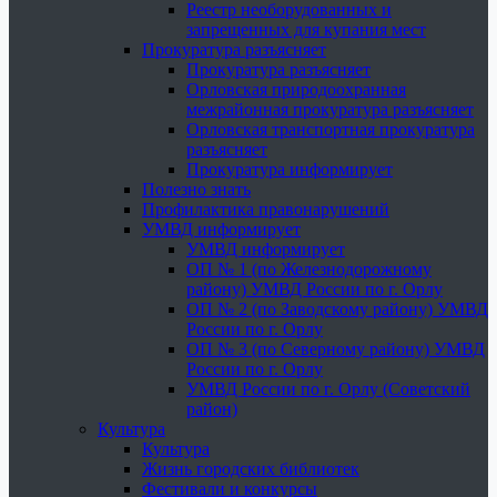
Реестр необорудованных и
запрещенных для купания мест
Прокуратура разъясняет
Прокуратура разъясняет
Орловская природоохранная
межрайонная прокуратура разъясняет
Орловская транспортная прокуратура
разъясняет
Прокуратура информирует
Полезно знать
Профилактика правонарушений
УМВД информирует
УМВД информирует
ОП № 1 (по Железнодорожному
району) УМВД России по г. Орлу
ОП № 2 (по Заводскому району) УМВД
России по г. Орлу
ОП № 3 (по Северному району) УМВД
России по г. Орлу
УМВД России по г. Орлу (Советский
район)
Культура
Культура
Жизнь городских библиотек
Фестивали и конкурсы