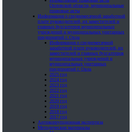
Нормативные правовые акты
Орловской области, муниципальные
правовые акты
Информация о среднемесячной заработной
плате руководителей, их заместителей и
главных бухгалтеров муниципальных
учреждений и муниципальных унитарных
предприятий г. Орла
Информация о среднемесячной
заработной плате руководителей, их
заместителей и главных бухгалтеров
муниципальных учреждений и
муниципальных унитарных
предприятий г. Орла
2025 год
2024 год
2023 год
2022 год
2021 год
2020 год
2019 год
2018 год
2017 год
Антикоррупционная экспертиза
Методические материалы