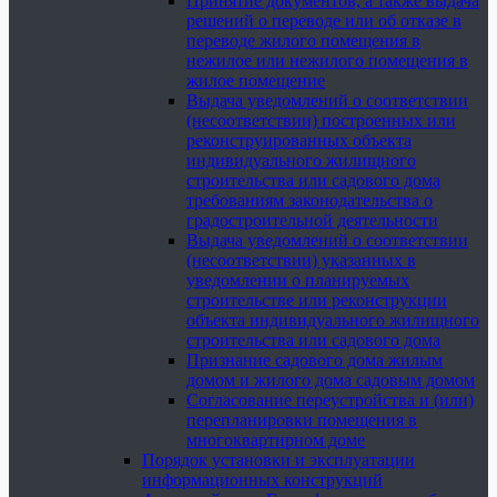
Принятие документов, а также выдача
решений о переводе или об отказе в
переводе жилого помещения в
нежилое или нежилого помещения в
жилое помещение
Выдача уведомлений о соответствии
(несоответствии) построенных или
реконструированных объекта
индивидуального жилищного
строительства или садового дома
требованиям законодательства о
градостроительной деятельности
Выдача уведомлений о соответствии
(несоответствии) указанных в
уведомлении о планируемых
строительстве или реконструкции
объекта индивидуального жилищного
строительства или садового дома
Признание садового дома жилым
домом и жилого дома садовым домом
Согласование переустройства и (или)
перепланировки помещения в
многоквартирном доме
Порядок установки и эксплуатации
информационных конструкций