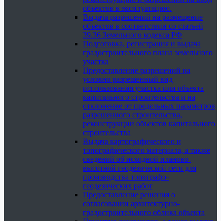
объектов в эксплуатацию.
Выдача разрешений на размещение
объектов в соответствии со статьей
39.36 Земельного кодекса РФ
Подготовка, регистрация и выдача
градостроительного плана земельного
участка
Предоставление разрешений на
условно разрешенный вид
использования участка или объекта
капитального строительства и на
отклонение от предельных параметров
разрешенного строительства,
реконструкции объектов капитального
строительства
Выдача картографического и
топографического материала, а также
сведений об исходной планово-
высотной геодезической сети для
производства топографо-
геодезических работ
Предоставление решения о
согласовании архитектурно-
градостроительного облика объекта