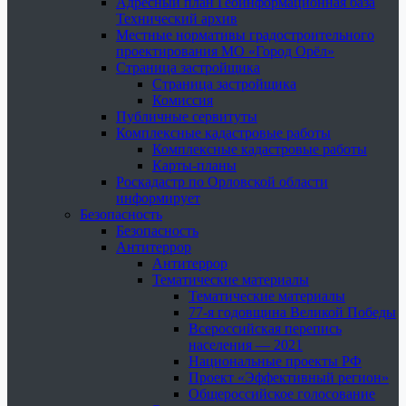
Адресный план Геоинформационная база
Технический архив
Местные нормативы градостроительного
проектирования МО «Город Орёл»
Страница застройщика
Страница застройщика
Комиссия
Публичные сервитуты
Комплексные кадастровые работы
Комплексные кадастровые работы
Карты-планы
Роскадастр по Орловской области
информирует
Безопасность
Безопасность
Антитеррор
Антитеррор
Тематические материалы
Тематические материалы
77-я годовщина Великой Победы
Всероссийская перепись
населения — 2021
Национальные проекты РФ
Проект «Эффективный регион»
Общероссийское голосование