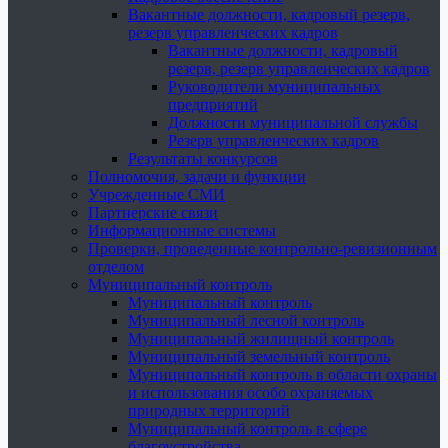
Вакантные должности, кадровый резерв,
резерв управленческих кадров
Вакантные должности, кадровый
резерв, резерв управленческих кадров
Руководители муниципальных
предприятий
Должности муниципальной службы
Резерв управленческих кадров
Результаты конкурсов
Полномочия, задачи и функции
Учрежденные СМИ
Партнерские связи
Информационные системы
Проверки, проведенные контрольно-ревизионным
отделом
Муниципальный контроль
Муниципальный контроль
Муниципальный лесной контроль
Муниципальный жилищный контроль
Муниципальный земельный контроль
Муниципальный контроль в области охраны
и использования особо охраняемых
природных территорий
Муниципальный контроль в сфере
благоустройства