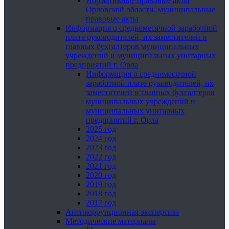
Нормативные правовые акты
Орловской области, муниципальные
правовые акты
Информация о среднемесячной заработной
плате руководителей, их заместителей и
главных бухгалтеров муниципальных
учреждений и муниципальных унитарных
предприятий г. Орла
Информация о среднемесячной
заработной плате руководителей, их
заместителей и главных бухгалтеров
муниципальных учреждений и
муниципальных унитарных
предприятий г. Орла
2025 год
2024 год
2023 год
2022 год
2021 год
2020 год
2019 год
2018 год
2017 год
Антикоррупционная экспертиза
Методические материалы