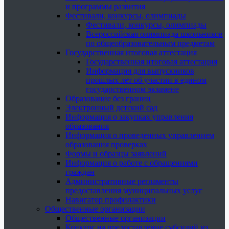
и программы развития
Фестивали, конкурсы, олимпиады
Фестивали, конкурсы, олимпиады
Всероссийская олимпиада школьников
по общеобразовательным предметам
Государственная итоговая аттестация
Государственная итоговая аттестация
Информация для выпускников
прошлых лет об участии в едином
государственном экзамене
Образование без границ
Электронный детский сад
Информация о закупках управления
образования
Информация о проведенных управлением
образования проверках
Формы и образцы заявлений
Информация о работе с обращениями
граждан
Административные регламенты
предоставления муниципальных услуг
Навигатор профилактики
Общественные организации
Общественные организации
Конкурс на предоставление субсидий из