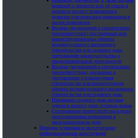
Принятие документов, а также выдача
решений о переводе или об отказе в
переводе жилого помещения в
нежилое или нежилого помещения в
жилое помещение
Выдача уведомлений о соответствии
(несоответствии) построенных или
реконструированных объекта
индивидуального жилищного
строительства или садового дома
требованиям законодательства о
градостроительной деятельности
Выдача уведомлений о соответствии
(несоответствии) указанных в
уведомлении о планируемых
строительстве или реконструкции
объекта индивидуального жилищного
строительства или садового дома
Признание садового дома жилым
домом и жилого дома садовым домом
Согласование переустройства и (или)
перепланировки помещения в
многоквартирном доме
Порядок установки и эксплуатации
информационных конструкций