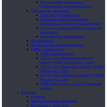
Реестр необорудованных и
запрещенных для купания мест
Прокуратура разъясняет
Прокуратура разъясняет
Орловская природоохранная
межрайонная прокуратура разъясняет
Орловская транспортная прокуратура
разъясняет
Прокуратура информирует
Полезно знать
Профилактика правонарушений
УМВД информирует
УМВД информирует
ОП № 1 (по Железнодорожному
району) УМВД России по г. Орлу
ОП № 2 (по Заводскому району) УМВД
России по г. Орлу
ОП № 3 (по Северному району) УМВД
России по г. Орлу
УМВД России по г. Орлу (Советский
район)
Культура
Культура
Жизнь городских библиотек
Фестивали и конкурсы