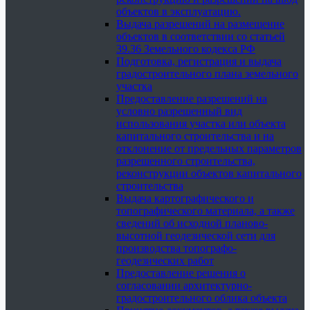
объектов в эксплуатацию.
Выдача разрешений на размещение
объектов в соответствии со статьей
39.36 Земельного кодекса РФ
Подготовка, регистрация и выдача
градостроительного плана земельного
участка
Предоставление разрешений на
условно разрешенный вид
использования участка или объекта
капитального строительства и на
отклонение от предельных параметров
разрешенного строительства,
реконструкции объектов капитального
строительства
Выдача картографического и
топографического материала, а также
сведений об исходной планово-
высотной геодезической сети для
производства топографо-
геодезических работ
Предоставление решения о
согласовании архитектурно-
градостроительного облика объекта