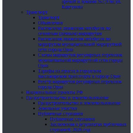
ареной и домами №7,9 по ул.
Картукова
Транспорт
Транспорт
Объявления
Расписание движения автобусов по
сезонным (дачным) маршрутам
Расписания движения автобусов по
маршрутам муниципальной маршрутной
сети города Орла
Схемы маршрутов регулярных перевозок
муниципальной маршрутной сети города
Орла
Тарифы на проезд в городском
пассажирском транспорте в городе Орле
Реестр маршрутов регулярных перевозок
города Орла
Национальные проекты РФ
Градостроительство и землепользование
Градостроительство и землепользование
Земельные участки
Публичные слушания
Публичные слушания
Заключения о результатах публичных
слушаний, 2026 год