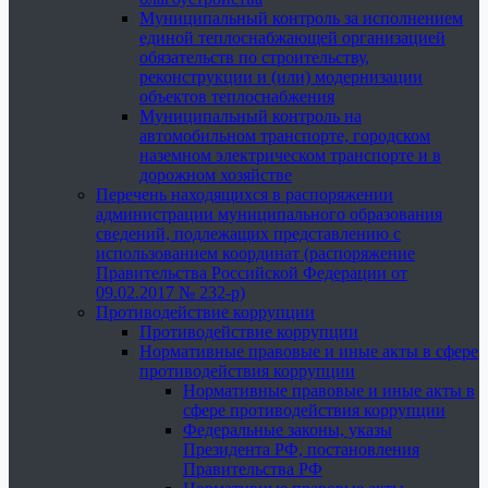
Муниципальный контроль за исполнением
единой теплоснабжающей организацией
обязательств по строительству,
реконструкции и (или) модернизации
объектов теплоснабжения
Муниципальный контроль на
автомобильном транспорте, городском
наземном электрическом транспорте и в
дорожном хозяйстве
Перечень находящихся в распоряжении
администрации муниципального образования
сведений, подлежащих представлению с
использованием координат (распоряжение
Правительства Российской Федерации от
09.02.2017 № 232-р)
Противодействие коррупции
Противодействие коррупции
Нормативные правовые и иные акты в сфере
противодействия коррупции
Нормативные правовые и иные акты в
сфере противодействия коррупции
Федеральные законы, указы
Президента РФ, постановления
Правительства РФ