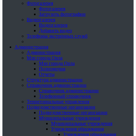
Фотогалерея
Фотогалерея
Загрузить фотографии
Видеогалерея
Видеогалерея
Добавить видео
Телефоны экстренных служб
Администрация
Администрация
Мэр города Орла
Мэр города Орла
Полномочия
Отчеты
Структура администрации
Справочник администрации
Справочник администрации
Телефонный справочник
Территориальные управления
Подведомственные организации
Подведомственные организации
Муниципальные учреждения
Муниципальные учреждения
Учреждения образования
Учреждения образования