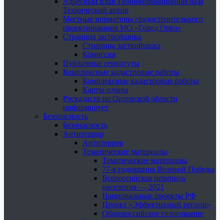
Адресный план Геоинформационная база
Технический архив
Местные нормативы градостроительного
проектирования МО «Город Орёл»
Страница застройщика
Страница застройщика
Комиссия
Публичные сервитуты
Комплексные кадастровые работы
Комплексные кадастровые работы
Карты-планы
Роскадастр по Орловской области
информирует
Безопасность
Безопасность
Антитеррор
Антитеррор
Тематические материалы
Тематические материалы
77-я годовщина Великой Победы
Всероссийская перепись
населения — 2021
Национальные проекты РФ
Проект «Эффективный регион»
Общероссийское голосование