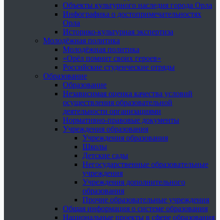
Объекты культурного наследия города Орла
Инфографика о достопримечательностях
Орла
Историко-культурная экспертиза
Молодёжная политика
Молодёжная политика
«Орёл помнит своих героев»
Российские студенческие отряды
Образование
Образование
Независимая оценка качества условий
осуществления образовательной
деятельности организациями
Нормативно-правовые документы
Учреждения образования
Учреждения образования
Школы
Детские сады
Негосударственные образовательные
учреждения
Учреждения дополнительного
образования
Прочие образовательные учреждения
Общая информация о системе образования
Национальные проекты в сфере образования