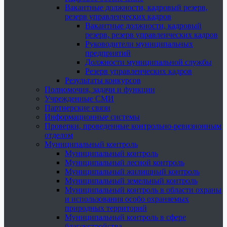
Вакантные должности, кадровый резерв,
резерв управленческих кадров
Вакантные должности, кадровый
резерв, резерв управленческих кадров
Руководители муниципальных
предприятий
Должности муниципальной службы
Резерв управленческих кадров
Результаты конкурсов
Полномочия, задачи и функции
Учрежденные СМИ
Партнерские связи
Информационные системы
Проверки, проведенные контрольно-ревизионным
отделом
Муниципальный контроль
Муниципальный контроль
Муниципальный лесной контроль
Муниципальный жилищный контроль
Муниципальный земельный контроль
Муниципальный контроль в области охраны
и использования особо охраняемых
природных территорий
Муниципальный контроль в сфере
благоустройства