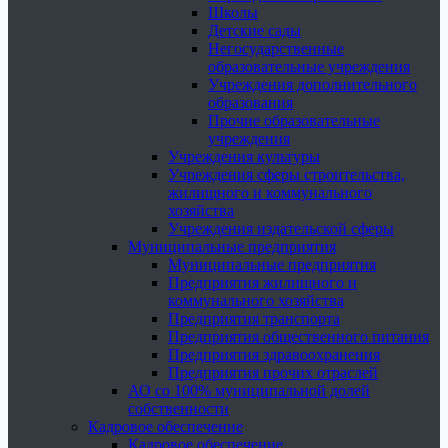
Школы
Детские сады
Негосударственные
образовательные учреждения
Учреждения дополнительного
образования
Прочие образовательные
учреждения
Учреждения культуры
Учреждения сферы строительства,
жилищного и коммунального
хозяйства
Учреждения издательской сферы
Муниципальные предприятия
Муниципальные предприятия
Предприятия жилищного и
коммунального хозяйства
Предприятия транспорта
Предприятия общественного питания
Предприятия здравоохранения
Предприятия прочих отраслей
АО со 100% муниципальной долей
собственности
Кадровое обеспечение
Кадровое обеспечение