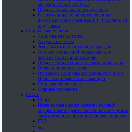
бюджета г. Орла СО НКО
Общественная палата города Орла
Реестр социально ориентированных
некоммерческих организаций - получателей
поддержки
Социальная политика
Социальная политика
Актуальные темы
Земля льготным категориям граждан
О мерах социальной поддержки для
льготных категорий граждан
Общественный совет по делам инвалидов
Опека и попечительство
Отделение Социального фонда России по
Орловской области информирует
Социальный контракт
Старшее поколение
Спорт
Спорт
Независимая оценка качества условий
осуществления деятельности организациями
физкультурно-спортивной направленности
ГТО
.....
......