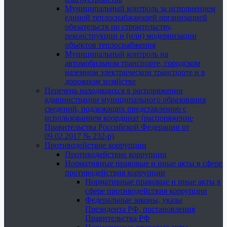
Муниципальный контроль за исполнением
единой теплоснабжающей организацией
обязательств по строительству,
реконструкции и (или) модернизации
объектов теплоснабжения
Муниципальный контроль на
автомобильном транспорте, городском
наземном электрическом транспорте и в
дорожном хозяйстве
Перечень находящихся в распоряжении
администрации муниципального образования
сведений, подлежащих представлению с
использованием координат (распоряжение
Правительства Российской Федерации от
09.02.2017 № 232-р)
Противодействие коррупции
Противодействие коррупции
Нормативные правовые и иные акты в сфере
противодействия коррупции
Нормативные правовые и иные акты в
сфере противодействия коррупции
Федеральные законы, указы
Президента РФ, постановления
Правительства РФ