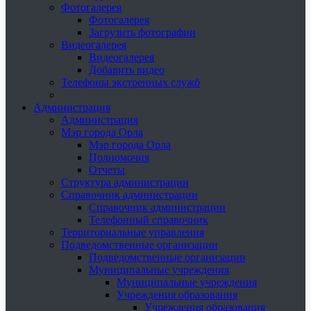
Фотогалерея
Фотогалерея
Загрузить фотографии
Видеогалерея
Видеогалерея
Добавить видео
Телефоны экстренных служб
Администрация
Администрация
Мэр города Орла
Мэр города Орла
Полномочия
Отчеты
Структура администрации
Справочник администрации
Справочник администрации
Телефонный справочник
Территориальные управления
Подведомственные организации
Подведомственные организации
Муниципальные учреждения
Муниципальные учреждения
Учреждения образования
Учреждения образования