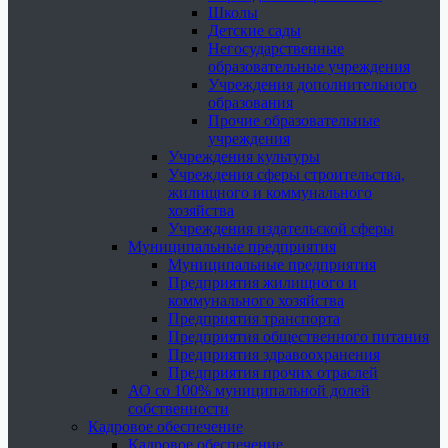
Школы
Детские сады
Негосударственные
образовательные учреждения
Учреждения дополнительного
образования
Прочие образовательные
учреждения
Учреждения культуры
Учреждения сферы строительства,
жилищного и коммунального
хозяйства
Учреждения издательской сферы
Муниципальные предприятия
Муниципальные предприятия
Предприятия жилищного и
коммунального хозяйства
Предприятия транспорта
Предприятия общественного питания
Предприятия здравоохранения
Предприятия прочих отраслей
АО со 100% муниципальной долей
собственности
Кадровое обеспечение
Кадровое обеспечение