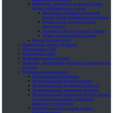
Вакантные должности, кадровый резерв,
резерв управленческих кадров
Вакантные должности, кадровый
резерв, резерв управленческих кадров
Руководители муниципальных
предприятий
Должности муниципальной службы
Резерв управленческих кадров
Результаты конкурсов
Полномочия, задачи и функции
Учрежденные СМИ
Партнерские связи
Информационные системы
Проверки, проведенные контрольно-ревизионным
отделом
Муниципальный контроль
Муниципальный контроль
Муниципальный лесной контроль
Муниципальный жилищный контроль
Муниципальный земельный контроль
Муниципальный контроль в области охраны
и использования особо охраняемых
природных территорий
Муниципальный контроль в сфере
благоустройства