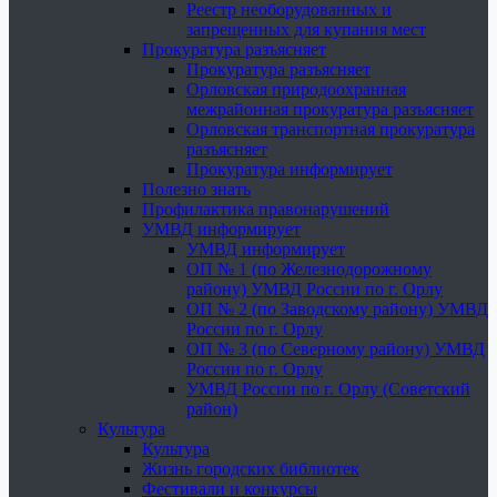
Реестр необорудованных и
запрещенных для купания мест
Прокуратура разъясняет
Прокуратура разъясняет
Орловская природоохранная
межрайонная прокуратура разъясняет
Орловская транспортная прокуратура
разъясняет
Прокуратура информирует
Полезно знать
Профилактика правонарушений
УМВД информирует
УМВД информирует
ОП № 1 (по Железнодорожному
району) УМВД России по г. Орлу
ОП № 2 (по Заводскому району) УМВД
России по г. Орлу
ОП № 3 (по Северному району) УМВД
России по г. Орлу
УМВД России по г. Орлу (Советский
район)
Культура
Культура
Жизнь городских библиотек
Фестивали и конкурсы