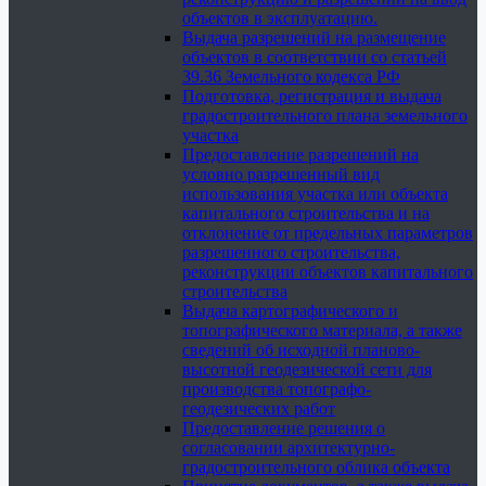
объектов в эксплуатацию.
Выдача разрешений на размещение
объектов в соответствии со статьей
39.36 Земельного кодекса РФ
Подготовка, регистрация и выдача
градостроительного плана земельного
участка
Предоставление разрешений на
условно разрешенный вид
использования участка или объекта
капитального строительства и на
отклонение от предельных параметров
разрешенного строительства,
реконструкции объектов капитального
строительства
Выдача картографического и
топографического материала, а также
сведений об исходной планово-
высотной геодезической сети для
производства топографо-
геодезических работ
Предоставление решения о
согласовании архитектурно-
градостроительного облика объекта