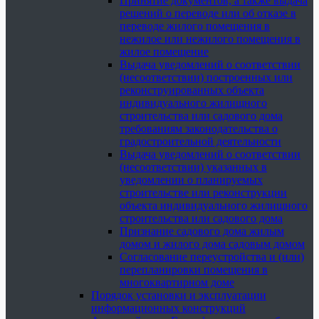
Принятие документов, а также выдача
решений о переводе или об отказе в
переводе жилого помещения в
нежилое или нежилого помещения в
жилое помещение
Выдача уведомлений о соответствии
(несоответствии) построенных или
реконструированных объекта
индивидуального жилищного
строительства или садового дома
требованиям законодательства о
градостроительной деятельности
Выдача уведомлений о соответствии
(несоответствии) указанных в
уведомлении о планируемых
строительстве или реконструкции
объекта индивидуального жилищного
строительства или садового дома
Признание садового дома жилым
домом и жилого дома садовым домом
Согласование переустройства и (или)
перепланировки помещения в
многоквартирном доме
Порядок установки и эксплуатации
информационных конструкций