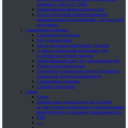
бюджета г. Орла СО НКО
Общественная палата города Орла
Реестр социально ориентированных
некоммерческих организаций - получателей
поддержки
Социальная политика
Социальная политика
Актуальные темы
Земля льготным категориям граждан
О мерах социальной поддержки для
льготных категорий граждан
Общественный совет по делам инвалидов
Опека и попечительство
Отделение Социального фонда России по
Орловской области информирует
Социальный контракт
Старшее поколение
Спорт
Спорт
Независимая оценка качества условий
осуществления деятельности организациями
физкультурно-спортивной направленности
ГТО
.....
......