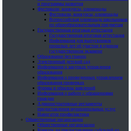
и программы развития
Фестивали, конкурсы, олимпиады
Фестивали, конкурсы, олимпиады
Всероссийская олимпиада школьников
по общеобразовательным предметам
Государственная итоговая аттестация
Государственная итоговая аттестация
Информация для выпускников
прошлых лет об участии в едином
государственном экзамене
Образование без границ
Электронный детский сад
Информация о закупках управления
образования
Информация о проведенных управлением
образования проверках
Формы и образцы заявлений
Информация о работе с обращениями
граждан
Административные регламенты
предоставления муниципальных услуг
Навигатор профилактики
Общественные организации
Общественные организации
Конкурс на предоставление субсидий из