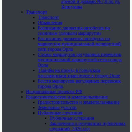
ареной и домами №7,9 по ул.
Картукова
Транспорт
Транспорт
Объявления
Расписание движения автобусов по
сезонным (дачным) маршрутам
Расписания движения автобусов по
маршрутам муниципальной маршрутной
сети города Орла
Схемы маршрутов регулярных перевозок
муниципальной маршрутной сети города
Орла
Тарифы на проезд в городском
пассажирском транспорте в городе Орле
Реестр маршрутов регулярных перевозок
города Орла
Национальные проекты РФ
Градостроительство и землепользование
Градостроительство и землепользование
Земельные участки
Публичные слушания
Публичные слушания
Заключения о результатах публичных
слушаний, 2026 год