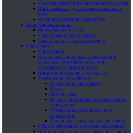
Объекты культурного наследия города Орла
Инфографика о достопримечательностях
Орла
Историко-культурная экспертиза
Молодёжная политика
Молодёжная политика
«Орёл помнит своих героев»
Российские студенческие отряды
Образование
Образование
Независимая оценка качества условий
осуществления образовательной
деятельности организациями
Нормативно-правовые документы
Учреждения образования
Учреждения образования
Школы
Детские сады
Негосударственные образовательные
учреждения
Учреждения дополнительного
образования
Прочие образовательные учреждения
Общая информация о системе образования
Национальные проекты в сфере образования