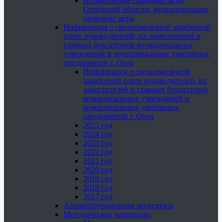
Нормативные правовые акты
Орловской области, муниципальные
правовые акты
Информация о среднемесячной заработной
плате руководителей, их заместителей и
главных бухгалтеров муниципальных
учреждений и муниципальных унитарных
предприятий г. Орла
Информация о среднемесячной
заработной плате руководителей, их
заместителей и главных бухгалтеров
муниципальных учреждений и
муниципальных унитарных
предприятий г. Орла
2025 год
2024 год
2023 год
2022 год
2021 год
2020 год
2019 год
2018 год
2017 год
Антикоррупционная экспертиза
Методические материалы