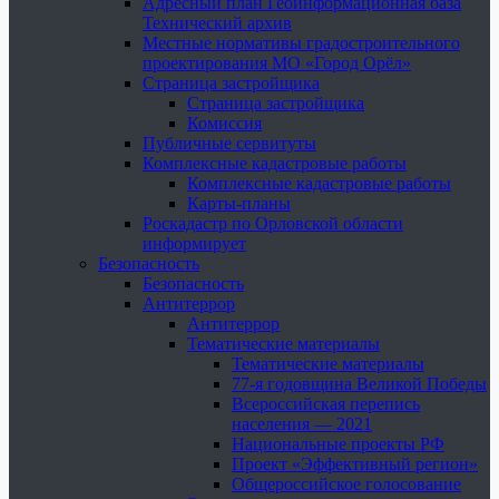
Адресный план Геоинформационная база
Технический архив
Местные нормативы градостроительного
проектирования МО «Город Орёл»
Страница застройщика
Страница застройщика
Комиссия
Публичные сервитуты
Комплексные кадастровые работы
Комплексные кадастровые работы
Карты-планы
Роскадастр по Орловской области
информирует
Безопасность
Безопасность
Антитеррор
Антитеррор
Тематические материалы
Тематические материалы
77-я годовщина Великой Победы
Всероссийская перепись
населения — 2021
Национальные проекты РФ
Проект «Эффективный регион»
Общероссийское голосование