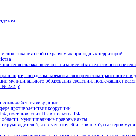
отделом
 использования особо охраняемых природных территорий
йства
ой теплоснабжающей организацией обязательств по строительс
ранспорте, городском наземном электрическом транспорте и в 
ции муниципального образования сведений, подлежащих предст
 № 232-р)
противодействия коррупции
фере противодействия коррупции
 РФ, постановления Правительства РФ
 области, муниципальные правовые акты
ате руководителей, их заместителей и главных бухгалтеров м
ой плате руководителей, их заместителей и главных бухгалте