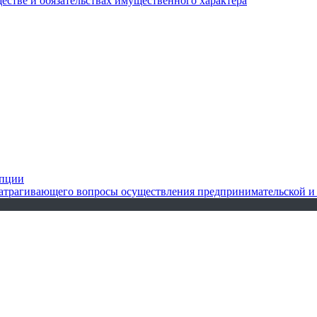
ществе и обязательствах имущественного характера
упции
 затрагивающего вопросы осуществления предпринимательской и