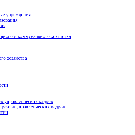
ные учреждения
азования
ния
щного и коммунального хозяйства
го хозяйства
ости
рв управленческих кадров
 резерв управленческих кадров
ятий