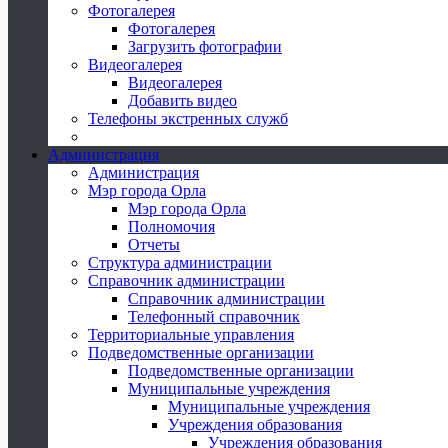
Фотогалерея
Фотогалерея
Загрузить фотографии
Видеогалерея
Видеогалерея
Добавить видео
Телефоны экстренных служб
Администрация
Администрация
Мэр города Орла
Мэр города Орла
Полномочия
Отчеты
Структура администрации
Справочник администрации
Справочник администрации
Телефонный справочник
Территориальные управления
Подведомственные организации
Подведомственные организации
Муниципальные учреждения
Муниципальные учреждения
Учреждения образования
Учреждения образования