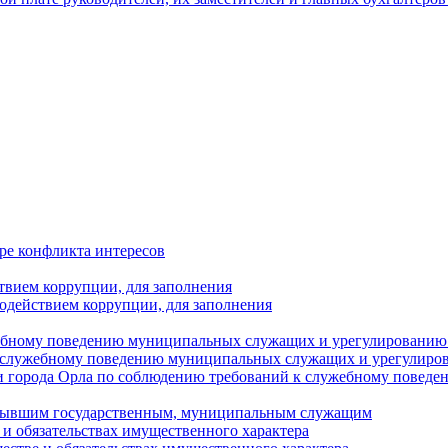
ре конфликта интересов
твием коррупции, для заполнения
одействием коррупции, для заполнения
ебному поведению муниципальных служащих и урегулированию 
 служебному поведению муниципальных служащих и урегулиро
 города Орла по соблюдению требований к служебному повед
с бывшим государственным, муниципальным служащим
е и обязательствах имущественного характера