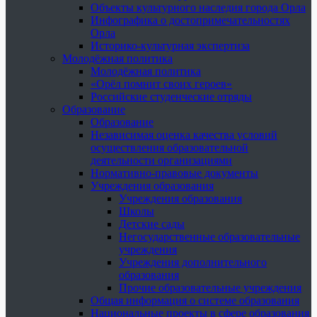
Объекты культурного наследия города Орла
Инфографика о достопримечательностях
Орла
Историко-культурная экспертиза
Молодёжная политика
Молодёжная политика
«Орёл помнит своих героев»
Российские студенческие отряды
Образование
Образование
Независимая оценка качества условий
осуществления образовательной
деятельности организациями
Нормативно-правовые документы
Учреждения образования
Учреждения образования
Школы
Детские сады
Негосударственные образовательные
учреждения
Учреждения дополнительного
образования
Прочие образовательные учреждения
Общая информация о системе образования
Национальные проекты в сфере образования