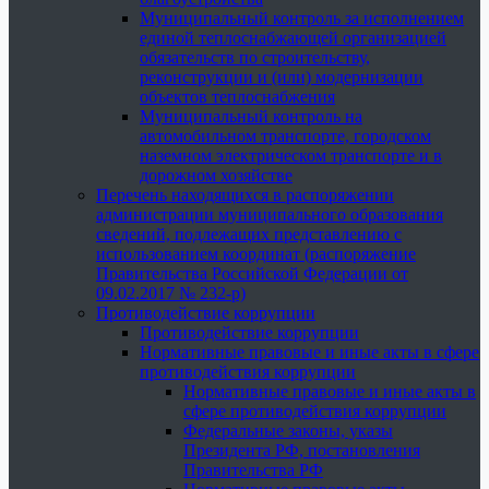
Муниципальный контроль за исполнением
единой теплоснабжающей организацией
обязательств по строительству,
реконструкции и (или) модернизации
объектов теплоснабжения
Муниципальный контроль на
автомобильном транспорте, городском
наземном электрическом транспорте и в
дорожном хозяйстве
Перечень находящихся в распоряжении
администрации муниципального образования
сведений, подлежащих представлению с
использованием координат (распоряжение
Правительства Российской Федерации от
09.02.2017 № 232-р)
Противодействие коррупции
Противодействие коррупции
Нормативные правовые и иные акты в сфере
противодействия коррупции
Нормативные правовые и иные акты в
сфере противодействия коррупции
Федеральные законы, указы
Президента РФ, постановления
Правительства РФ