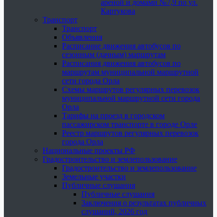
ареной и домами №7,9 по ул.
Картукова
Транспорт
Транспорт
Объявления
Расписание движения автобусов по
сезонным (дачным) маршрутам
Расписания движения автобусов по
маршрутам муниципальной маршрутной
сети города Орла
Схемы маршрутов регулярных перевозок
муниципальной маршрутной сети города
Орла
Тарифы на проезд в городском
пассажирском транспорте в городе Орле
Реестр маршрутов регулярных перевозок
города Орла
Национальные проекты РФ
Градостроительство и землепользование
Градостроительство и землепользование
Земельные участки
Публичные слушания
Публичные слушания
Заключения о результатах публичных
слушаний, 2026 год