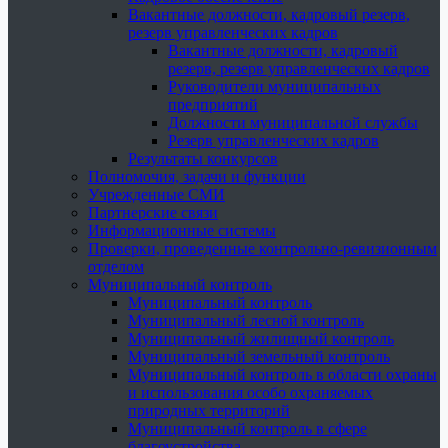
Вакантные должности, кадровый резерв,
резерв управленческих кадров
Вакантные должности, кадровый
резерв, резерв управленческих кадров
Руководители муниципальных
предприятий
Должности муниципальной службы
Резерв управленческих кадров
Результаты конкурсов
Полномочия, задачи и функции
Учрежденные СМИ
Партнерские связи
Информационные системы
Проверки, проведенные контрольно-ревизионным
отделом
Муниципальный контроль
Муниципальный контроль
Муниципальный лесной контроль
Муниципальный жилищный контроль
Муниципальный земельный контроль
Муниципальный контроль в области охраны
и использования особо охраняемых
природных территорий
Муниципальный контроль в сфере
благоустройства