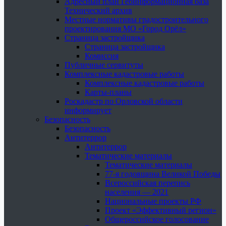
Адресный план Геоинформационная база
Технический архив
Местные нормативы градостроительного
проектирования МО «Город Орёл»
Страница застройщика
Страница застройщика
Комиссия
Публичные сервитуты
Комплексные кадастровые работы
Комплексные кадастровые работы
Карты-планы
Роскадастр по Орловской области
информирует
Безопасность
Безопасность
Антитеррор
Антитеррор
Тематические материалы
Тематические материалы
77-я годовщина Великой Победы
Всероссийская перепись
населения — 2021
Национальные проекты РФ
Проект «Эффективный регион»
Общероссийское голосование