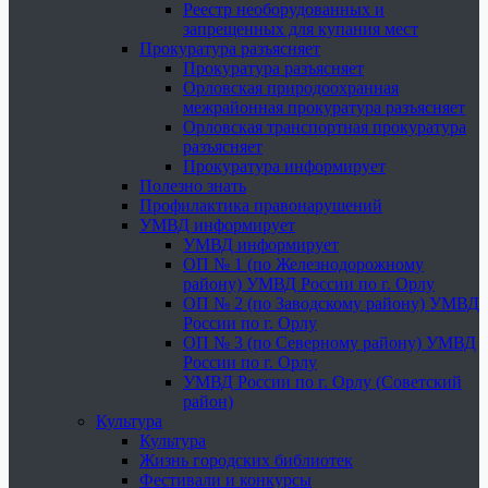
Реестр необорудованных и
запрещенных для купания мест
Прокуратура разъясняет
Прокуратура разъясняет
Орловская природоохранная
межрайонная прокуратура разъясняет
Орловская транспортная прокуратура
разъясняет
Прокуратура информирует
Полезно знать
Профилактика правонарушений
УМВД информирует
УМВД информирует
ОП № 1 (по Железнодорожному
району) УМВД России по г. Орлу
ОП № 2 (по Заводскому району) УМВД
России по г. Орлу
ОП № 3 (по Северному району) УМВД
России по г. Орлу
УМВД России по г. Орлу (Советский
район)
Культура
Культура
Жизнь городских библиотек
Фестивали и конкурсы