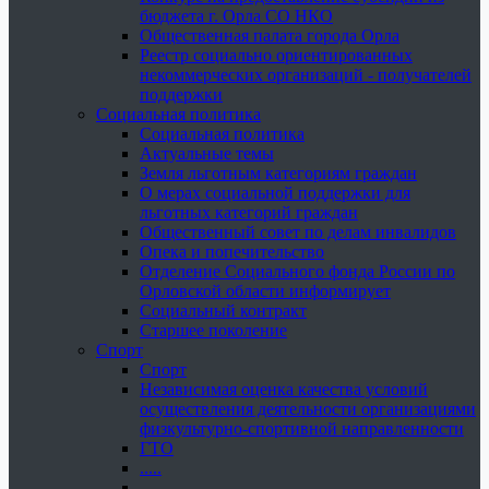
бюджета г. Орла СО НКО
Общественная палата города Орла
Реестр социально ориентированных
некоммерческих организаций - получателей
поддержки
Социальная политика
Социальная политика
Актуальные темы
Земля льготным категориям граждан
О мерах социальной поддержки для
льготных категорий граждан
Общественный совет по делам инвалидов
Опека и попечительство
Отделение Социального фонда России по
Орловской области информирует
Социальный контракт
Старшее поколение
Спорт
Спорт
Независимая оценка качества условий
осуществления деятельности организациями
физкультурно-спортивной направленности
ГТО
.....
......