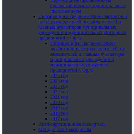
Нормативные правовые акты
Орловской области, муниципальные
правовые акты
Информация о среднемесячной заработной
плате руководителей, их заместителей и
главных бухгалтеров муниципальных
учреждений и муниципальных унитарных
предприятий г. Орла
Информация о среднемесячной
заработной плате руководителей, их
заместителей и главных бухгалтеров
муниципальных учреждений и
муниципальных унитарных
предприятий г. Орла
2025 год
2024 год
2023 год
2022 год
2021 год
2020 год
2019 год
2018 год
2017 год
Антикоррупционная экспертиза
Методические материалы