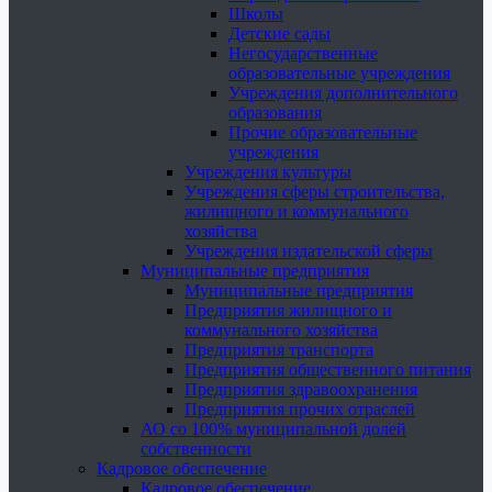
Школы
Детские сады
Негосударственные
образовательные учреждения
Учреждения дополнительного
образования
Прочие образовательные
учреждения
Учреждения культуры
Учреждения сферы строительства,
жилищного и коммунального
хозяйства
Учреждения издательской сферы
Муниципальные предприятия
Муниципальные предприятия
Предприятия жилищного и
коммунального хозяйства
Предприятия транспорта
Предприятия общественного питания
Предприятия здравоохранения
Предприятия прочих отраслей
АО со 100% муниципальной долей
собственности
Кадровое обеспечение
Кадровое обеспечение