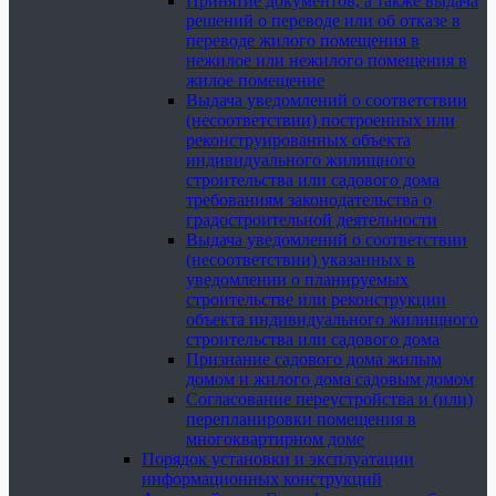
Принятие документов, а также выдача
решений о переводе или об отказе в
переводе жилого помещения в
нежилое или нежилого помещения в
жилое помещение
Выдача уведомлений о соответствии
(несоответствии) построенных или
реконструированных объекта
индивидуального жилищного
строительства или садового дома
требованиям законодательства о
градостроительной деятельности
Выдача уведомлений о соответствии
(несоответствии) указанных в
уведомлении о планируемых
строительстве или реконструкции
объекта индивидуального жилищного
строительства или садового дома
Признание садового дома жилым
домом и жилого дома садовым домом
Согласование переустройства и (или)
перепланировки помещения в
многоквартирном доме
Порядок установки и эксплуатации
информационных конструкций