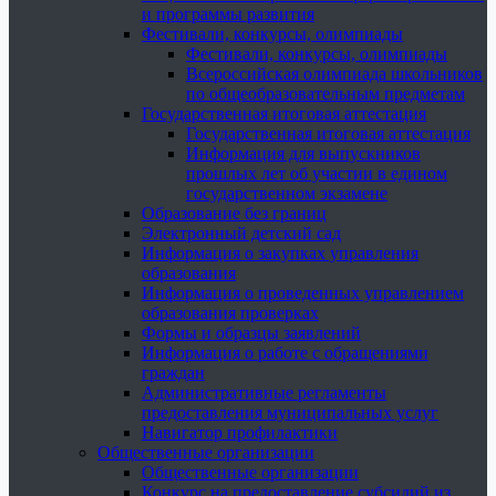
и программы развития
Фестивали, конкурсы, олимпиады
Фестивали, конкурсы, олимпиады
Всероссийская олимпиада школьников
по общеобразовательным предметам
Государственная итоговая аттестация
Государственная итоговая аттестация
Информация для выпускников
прошлых лет об участии в едином
государственном экзамене
Образование без границ
Электронный детский сад
Информация о закупках управления
образования
Информация о проведенных управлением
образования проверках
Формы и образцы заявлений
Информация о работе с обращениями
граждан
Административные регламенты
предоставления муниципальных услуг
Навигатор профилактики
Общественные организации
Общественные организации
Конкурс на предоставление субсидий из