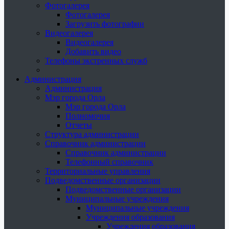
Фотогалерея
Фотогалерея
Загрузить фотографии
Видеогалерея
Видеогалерея
Добавить видео
Телефоны экстренных служб
Администрация
Администрация
Мэр города Орла
Мэр города Орла
Полномочия
Отчеты
Структура администрации
Справочник администрации
Справочник администрации
Телефонный справочник
Территориальные управления
Подведомственные организации
Подведомственные организации
Муниципальные учреждения
Муниципальные учреждения
Учреждения образования
Учреждения образования