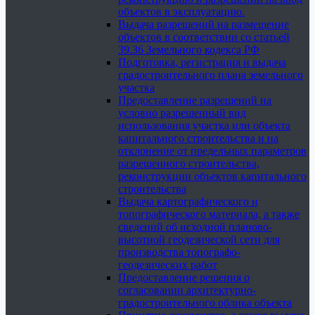
объектов в эксплуатацию.
Выдача разрешений на размещение
объектов в соответствии со статьей
39.36 Земельного кодекса РФ
Подготовка, регистрация и выдача
градостроительного плана земельного
участка
Предоставление разрешений на
условно разрешенный вид
использования участка или объекта
капитального строительства и на
отклонение от предельных параметров
разрешенного строительства,
реконструкции объектов капитального
строительства
Выдача картографического и
топографического материала, а также
сведений об исходной планово-
высотной геодезической сети для
производства топографо-
геодезических работ
Предоставление решения о
согласовании архитектурно-
градостроительного облика объекта