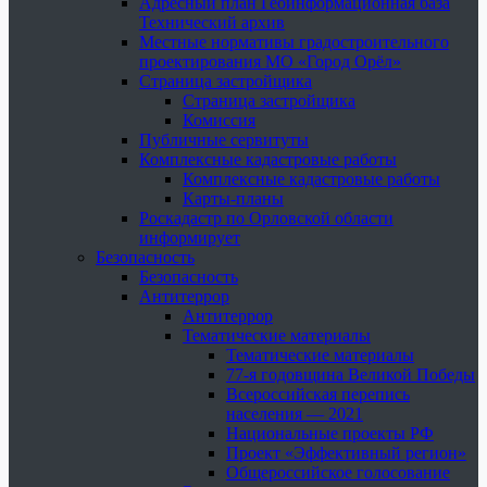
Адресный план Геоинформационная база
Технический архив
Местные нормативы градостроительного
проектирования МО «Город Орёл»
Страница застройщика
Страница застройщика
Комиссия
Публичные сервитуты
Комплексные кадастровые работы
Комплексные кадастровые работы
Карты-планы
Роскадастр по Орловской области
информирует
Безопасность
Безопасность
Антитеррор
Антитеррор
Тематические материалы
Тематические материалы
77-я годовщина Великой Победы
Всероссийская перепись
населения — 2021
Национальные проекты РФ
Проект «Эффективный регион»
Общероссийское голосование