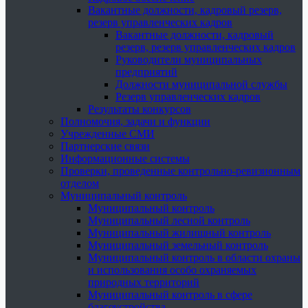
Вакантные должности, кадровый резерв,
резерв управленческих кадров
Вакантные должности, кадровый
резерв, резерв управленческих кадров
Руководители муниципальных
предприятий
Должности муниципальной службы
Резерв управленческих кадров
Результаты конкурсов
Полномочия, задачи и функции
Учрежденные СМИ
Партнерские связи
Информационные системы
Проверки, проведенные контрольно-ревизионным
отделом
Муниципальный контроль
Муниципальный контроль
Муниципальный лесной контроль
Муниципальный жилищный контроль
Муниципальный земельный контроль
Муниципальный контроль в области охраны
и использования особо охраняемых
природных территорий
Муниципальный контроль в сфере
благоустройства