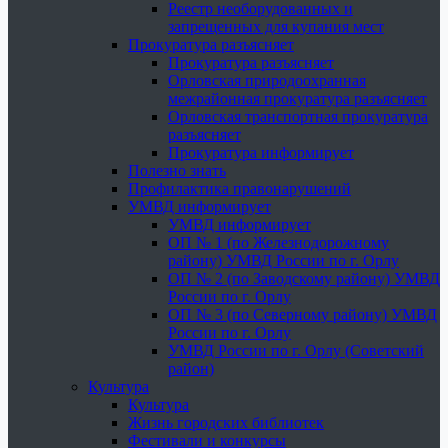
Реестр необорудованных и
запрещенных для купания мест
Прокуратура разъясняет
Прокуратура разъясняет
Орловская природоохранная
межрайонная прокуратура разъясняет
Орловская транспортная прокуратура
разъясняет
Прокуратура информирует
Полезно знать
Профилактика правонарушений
УМВД информирует
УМВД информирует
ОП № 1 (по Железнодорожному
району) УМВД России по г. Орлу
ОП № 2 (по Заводскому району) УМВД
России по г. Орлу
ОП № 3 (по Северному району) УМВД
России по г. Орлу
УМВД России по г. Орлу (Советский
район)
Культура
Культура
Жизнь городских библиотек
Фестивали и конкурсы