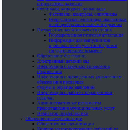
и программы развития
Фестивали, конкурсы, олимпиады
Фестивали, конкурсы, олимпиады
Всероссийская олимпиада школьников
по общеобразовательным предметам
Государственная итоговая аттестация
Государственная итоговая аттестация
Информация для выпускников
прошлых лет об участии в едином
государственном экзамене
Образование без границ
Электронный детский сад
Информация о закупках управления
образования
Информация о проведенных управлением
образования проверках
Формы и образцы заявлений
Информация о работе с обращениями
граждан
Административные регламенты
предоставления муниципальных услуг
Навигатор профилактики
Общественные организации
Общественные организации
Конкурс на предоставление субсидий из