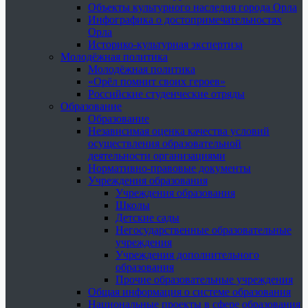
Объекты культурного наследия города Орла
Инфографика о достопримечательностях
Орла
Историко-культурная экспертиза
Молодёжная политика
Молодёжная политика
«Орёл помнит своих героев»
Российские студенческие отряды
Образование
Образование
Независимая оценка качества условий
осуществления образовательной
деятельности организациями
Нормативно-правовые документы
Учреждения образования
Учреждения образования
Школы
Детские сады
Негосударственные образовательные
учреждения
Учреждения дополнительного
образования
Прочие образовательные учреждения
Общая информация о системе образования
Национальные проекты в сфере образования