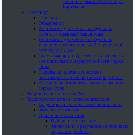
ареной и домами №7,9 по ул.
Картукова
Транспорт
Транспорт
Объявления
Расписание движения автобусов по
сезонным (дачным) маршрутам
Расписания движения автобусов по
маршрутам муниципальной маршрутной
сети города Орла
Схемы маршрутов регулярных перевозок
муниципальной маршрутной сети города
Орла
Тарифы на проезд в городском
пассажирском транспорте в городе Орле
Реестр маршрутов регулярных перевозок
города Орла
Национальные проекты РФ
Градостроительство и землепользование
Градостроительство и землепользование
Земельные участки
Публичные слушания
Публичные слушания
Заключения о результатах публичных
слушаний, 2026 год