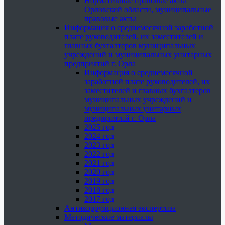
Нормативные правовые акты
Орловской области, муниципальные
правовые акты
Информация о среднемесячной заработной
плате руководителей, их заместителей и
главных бухгалтеров муниципальных
учреждений и муниципальных унитарных
предприятий г. Орла
Информация о среднемесячной
заработной плате руководителей, их
заместителей и главных бухгалтеров
муниципальных учреждений и
муниципальных унитарных
предприятий г. Орла
2025 год
2024 год
2023 год
2022 год
2021 год
2020 год
2019 год
2018 год
2017 год
Антикоррупционная экспертиза
Методические материалы