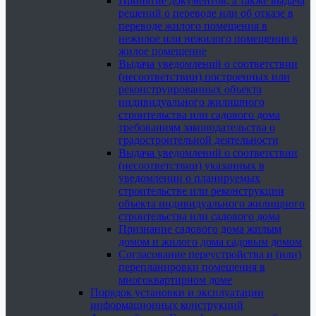
Принятие документов, а также выдача
решений о переводе или об отказе в
переводе жилого помещения в
нежилое или нежилого помещения в
жилое помещение
Выдача уведомлений о соответствии
(несоответствии) построенных или
реконструированных объекта
индивидуального жилищного
строительства или садового дома
требованиям законодательства о
градостроительной деятельности
Выдача уведомлений о соответствии
(несоответствии) указанных в
уведомлении о планируемых
строительстве или реконструкции
объекта индивидуального жилищного
строительства или садового дома
Признание садового дома жилым
домом и жилого дома садовым домом
Согласование переустройства и (или)
перепланировки помещения в
многоквартирном доме
Порядок установки и эксплуатации
информационных конструкций