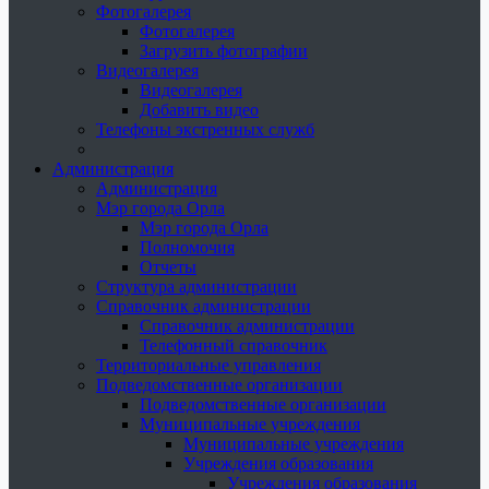
Фотогалерея
Фотогалерея
Загрузить фотографии
Видеогалерея
Видеогалерея
Добавить видео
Телефоны экстренных служб
Администрация
Администрация
Мэр города Орла
Мэр города Орла
Полномочия
Отчеты
Структура администрации
Справочник администрации
Справочник администрации
Телефонный справочник
Территориальные управления
Подведомственные организации
Подведомственные организации
Муниципальные учреждения
Муниципальные учреждения
Учреждения образования
Учреждения образования