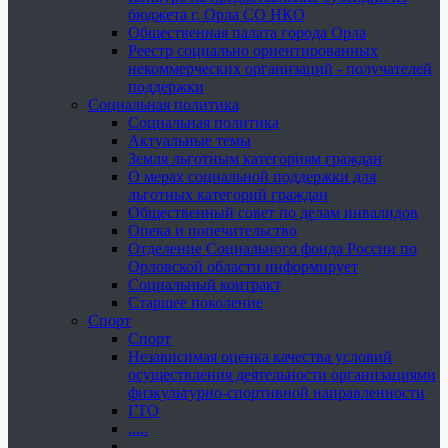
бюджета г. Орла СО НКО
Общественная палата города Орла
Реестр социально ориентированных
некоммерческих организаций - получателей
поддержки
Социальная политика
Социальная политика
Актуальные темы
Земля льготным категориям граждан
О мерах социальной поддержки для
льготных категорий граждан
Общественный совет по делам инвалидов
Опека и попечительство
Отделение Социального фонда России по
Орловской области информирует
Социальный контракт
Старшее поколение
Спорт
Спорт
Независимая оценка качества условий
осуществления деятельности организациями
физкультурно-спортивной направленности
ГТО
.....
......