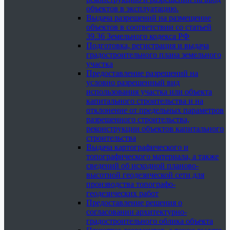
объектов в эксплуатацию.
Выдача разрешений на размещение
объектов в соответствии со статьей
39.36 Земельного кодекса РФ
Подготовка, регистрация и выдача
градостроительного плана земельного
участка
Предоставление разрешений на
условно разрешенный вид
использования участка или объекта
капитального строительства и на
отклонение от предельных параметров
разрешенного строительства,
реконструкции объектов капитального
строительства
Выдача картографического и
топографического материала, а также
сведений об исходной планово-
высотной геодезической сети для
производства топографо-
геодезических работ
Предоставление решения о
согласовании архитектурно-
градостроительного облика объекта