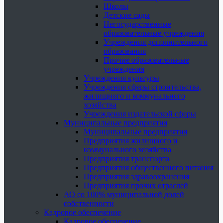
Школы
Детские сады
Негосударственные
образовательные учреждения
Учреждения дополнительного
образования
Прочие образовательные
учреждения
Учреждения культуры
Учреждения сферы строительства,
жилищного и коммунального
хозяйства
Учреждения издательской сферы
Муниципальные предприятия
Муниципальные предприятия
Предприятия жилищного и
коммунального хозяйства
Предприятия транспорта
Предприятия общественного питания
Предприятия здравоохранения
Предприятия прочих отраслей
АО со 100% муниципальной долей
собственности
Кадровое обеспечение
Кадровое обеспечение