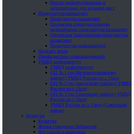
Реестр необорудованных и
запрещенных для купания мест
Прокуратура разъясняет
Прокуратура разъясняет
Орловская природоохранная
межрайонная прокуратура разъясняет
Орловская транспортная прокуратура
разъясняет
Прокуратура информирует
Полезно знать
Профилактика правонарушений
УМВД информирует
УМВД информирует
ОП № 1 (по Железнодорожному
району) УМВД России по г. Орлу
ОП № 2 (по Заводскому району) УМВД
России по г. Орлу
ОП № 3 (по Северному району) УМВД
России по г. Орлу
УМВД России по г. Орлу (Советский
район)
Культура
Культура
Жизнь городских библиотек
Фестивали и конкурсы