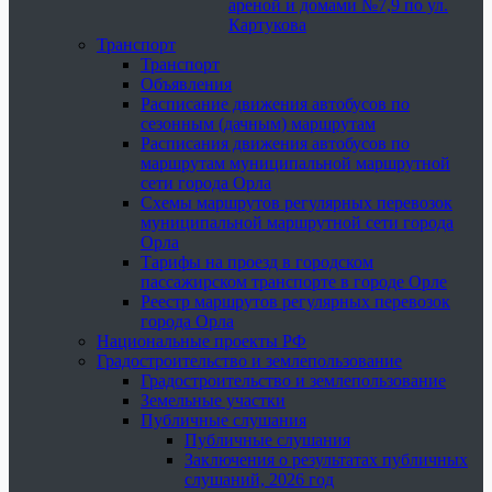
ареной и домами №7,9 по ул.
Картукова
Транспорт
Транспорт
Объявления
Расписание движения автобусов по
сезонным (дачным) маршрутам
Расписания движения автобусов по
маршрутам муниципальной маршрутной
сети города Орла
Схемы маршрутов регулярных перевозок
муниципальной маршрутной сети города
Орла
Тарифы на проезд в городском
пассажирском транспорте в городе Орле
Реестр маршрутов регулярных перевозок
города Орла
Национальные проекты РФ
Градостроительство и землепользование
Градостроительство и землепользование
Земельные участки
Публичные слушания
Публичные слушания
Заключения о результатах публичных
слушаний, 2026 год