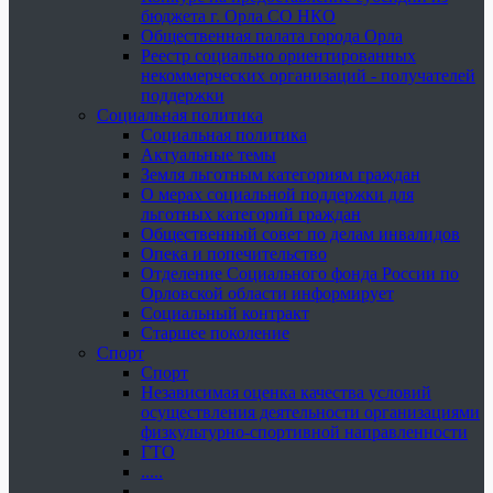
бюджета г. Орла СО НКО
Общественная палата города Орла
Реестр социально ориентированных
некоммерческих организаций - получателей
поддержки
Социальная политика
Социальная политика
Актуальные темы
Земля льготным категориям граждан
О мерах социальной поддержки для
льготных категорий граждан
Общественный совет по делам инвалидов
Опека и попечительство
Отделение Социального фонда России по
Орловской области информирует
Социальный контракт
Старшее поколение
Спорт
Спорт
Независимая оценка качества условий
осуществления деятельности организациями
физкультурно-спортивной направленности
ГТО
.....
......