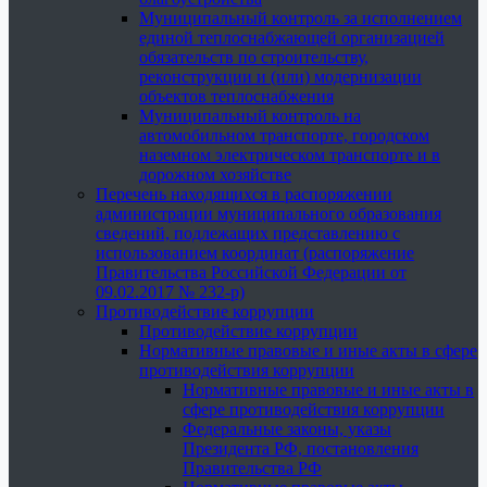
Муниципальный контроль за исполнением
единой теплоснабжающей организацией
обязательств по строительству,
реконструкции и (или) модернизации
объектов теплоснабжения
Муниципальный контроль на
автомобильном транспорте, городском
наземном электрическом транспорте и в
дорожном хозяйстве
Перечень находящихся в распоряжении
администрации муниципального образования
сведений, подлежащих представлению с
использованием координат (распоряжение
Правительства Российской Федерации от
09.02.2017 № 232-р)
Противодействие коррупции
Противодействие коррупции
Нормативные правовые и иные акты в сфере
противодействия коррупции
Нормативные правовые и иные акты в
сфере противодействия коррупции
Федеральные законы, указы
Президента РФ, постановления
Правительства РФ