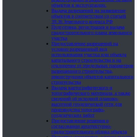
объектов в эксплуатацию.
Выдача разрешений на размещение
объектов в соответствии со статьей
39.36 Земельного кодекса РФ
Подготовка, регистрация и выдача
градостроительного плана земельного
участка
Предоставление разрешений на
условно разрешенный вид
использования участка или объекта
капитального строительства и на
отклонение от предельных параметров
разрешенного строительства,
реконструкции объектов капитального
строительства
Выдача картографического и
топографического материала, а также
сведений об исходной планово-
высотной геодезической сети для
производства топографо-
геодезических работ
Предоставление решения о
согласовании архитектурно-
градостроительного облика объекта