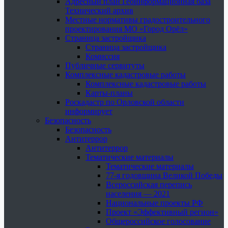
Адресный план Геоинформационная база
Технический архив
Местные нормативы градостроительного
проектирования МО «Город Орёл»
Страница застройщика
Страница застройщика
Комиссия
Публичные сервитуты
Комплексные кадастровые работы
Комплексные кадастровые работы
Карты-планы
Роскадастр по Орловской области
информирует
Безопасность
Безопасность
Антитеррор
Антитеррор
Тематические материалы
Тематические материалы
77-я годовщина Великой Победы
Всероссийская перепись
населения — 2021
Национальные проекты РФ
Проект «Эффективный регион»
Общероссийское голосование