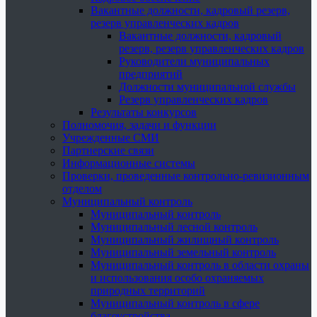
Вакантные должности, кадровый резерв,
резерв управленческих кадров
Вакантные должности, кадровый
резерв, резерв управленческих кадров
Руководители муниципальных
предприятий
Должности муниципальной службы
Резерв управленческих кадров
Результаты конкурсов
Полномочия, задачи и функции
Учрежденные СМИ
Партнерские связи
Информационные системы
Проверки, проведенные контрольно-ревизионным
отделом
Муниципальный контроль
Муниципальный контроль
Муниципальный лесной контроль
Муниципальный жилищный контроль
Муниципальный земельный контроль
Муниципальный контроль в области охраны
и использования особо охраняемых
природных территорий
Муниципальный контроль в сфере
благоустройства