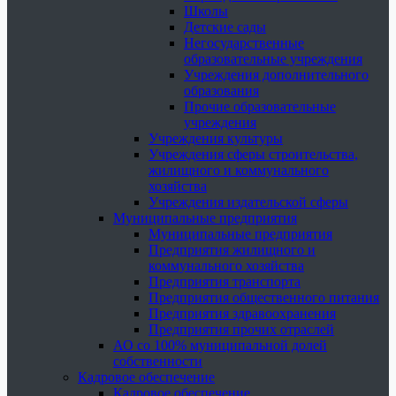
Школы
Детские сады
Негосударственные
образовательные учреждения
Учреждения дополнительного
образования
Прочие образовательные
учреждения
Учреждения культуры
Учреждения сферы строительства,
жилищного и коммунального
хозяйства
Учреждения издательской сферы
Муниципальные предприятия
Муниципальные предприятия
Предприятия жилищного и
коммунального хозяйства
Предприятия транспорта
Предприятия общественного питания
Предприятия здравоохранения
Предприятия прочих отраслей
АО со 100% муниципальной долей
собственности
Кадровое обеспечение
Кадровое обеспечение