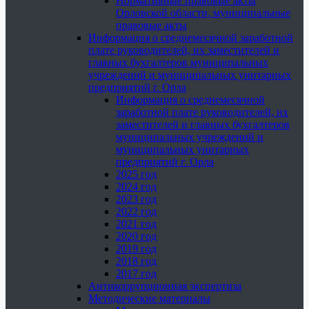
Нормативные правовые акты
Орловской области, муниципальные
правовые акты
Информация о среднемесячной заработной
плате руководителей, их заместителей и
главных бухгалтеров муниципальных
учреждений и муниципальных унитарных
предприятий г. Орла
Информация о среднемесячной
заработной плате руководителей, их
заместителей и главных бухгалтеров
муниципальных учреждений и
муниципальных унитарных
предприятий г. Орла
2025 год
2024 год
2023 год
2022 год
2021 год
2020 год
2019 год
2018 год
2017 год
Антикоррупционная экспертиза
Методические материалы