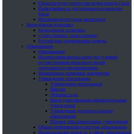
Объекты культурного наследия города Орла
Инфографика о достопримечательностях
Орла
Историко-культурная экспертиза
Молодёжная политика
Молодёжная политика
«Орёл помнит своих героев»
Российские студенческие отряды
Образование
Образование
Независимая оценка качества условий
осуществления образовательной
деятельности организациями
Нормативно-правовые документы
Учреждения образования
Учреждения образования
Школы
Детские сады
Негосударственные образовательные
учреждения
Учреждения дополнительного
образования
Прочие образовательные учреждения
Общая информация о системе образования
Национальные проекты в сфере образования