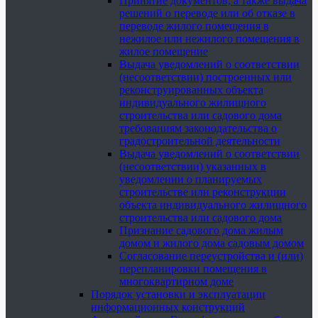
Принятие документов, а также выдача
решений о переводе или об отказе в
переводе жилого помещения в
нежилое или нежилого помещения в
жилое помещение
Выдача уведомлений о соответствии
(несоответствии) построенных или
реконструированных объекта
индивидуального жилищного
строительства или садового дома
требованиям законодательства о
градостроительной деятельности
Выдача уведомлений о соответствии
(несоответствии) указанных в
уведомлении о планируемых
строительстве или реконструкции
объекта индивидуального жилищного
строительства или садового дома
Признание садового дома жилым
домом и жилого дома садовым домом
Согласование переустройства и (или)
перепланировки помещения в
многоквартирном доме
Порядок установки и эксплуатации
информационных конструкций