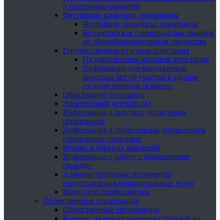
и программы развития
Фестивали, конкурсы, олимпиады
Фестивали, конкурсы, олимпиады
Всероссийская олимпиада школьников
по общеобразовательным предметам
Государственная итоговая аттестация
Государственная итоговая аттестация
Информация для выпускников
прошлых лет об участии в едином
государственном экзамене
Образование без границ
Электронный детский сад
Информация о закупках управления
образования
Информация о проведенных управлением
образования проверках
Формы и образцы заявлений
Информация о работе с обращениями
граждан
Административные регламенты
предоставления муниципальных услуг
Навигатор профилактики
Общественные организации
Общественные организации
Конкурс на предоставление субсидий из