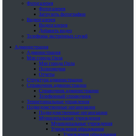
Фотогалерея
Фотогалерея
Загрузить фотографии
Видеогалерея
Видеогалерея
Добавить видео
Телефоны экстренных служб
Администрация
Администрация
Мэр города Орла
Мэр города Орла
Полномочия
Отчеты
Структура администрации
Справочник администрации
Справочник администрации
Телефонный справочник
Территориальные управления
Подведомственные организации
Подведомственные организации
Муниципальные учреждения
Муниципальные учреждения
Учреждения образования
Учреждения образования