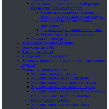
Вакантные должности, кадровый резерв,
резерв управленческих кадров
Вакантные должности, кадровый
резерв, резерв управленческих кадров
Руководители муниципальных
предприятий
Должности муниципальной службы
Резерв управленческих кадров
Результаты конкурсов
Полномочия, задачи и функции
Учрежденные СМИ
Партнерские связи
Информационные системы
Проверки, проведенные контрольно-ревизионным
отделом
Муниципальный контроль
Муниципальный контроль
Муниципальный лесной контроль
Муниципальный жилищный контроль
Муниципальный земельный контроль
Муниципальный контроль в области охраны
и использования особо охраняемых
природных территорий
Муниципальный контроль в сфере
благоустройства