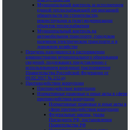
Муниципальный контроль за исполнением
единой теплоснабжающей организацией
обязательств по строительству,
реконструкции и (или) модернизации
объектов теплоснабжения
Муниципальный контроль на
автомобильном транспорте, городском
наземном электрическом транспорте и в
дорожном хозяйстве
Перечень находящихся в распоряжении
администрации муниципального образования
сведений, подлежащих представлению с
использованием координат (распоряжение
Правительства Российской Федерации от
09.02.2017 № 232-р)
Противодействие коррупции
Противодействие коррупции
Нормативные правовые и иные акты в сфере
противодействия коррупции
Нормативные правовые и иные акты в
сфере противодействия коррупции
Федеральные законы, указы
Президента РФ, постановления
Правительства РФ