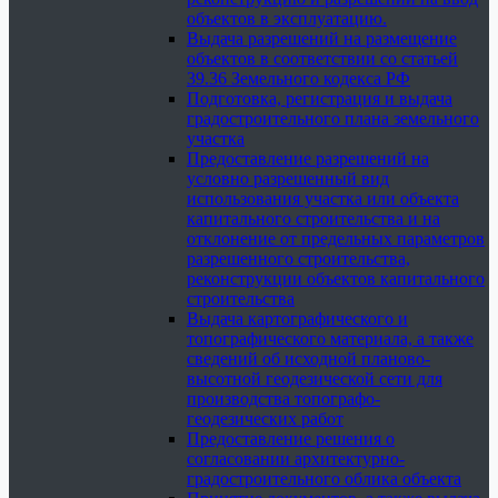
объектов в эксплуатацию.
Выдача разрешений на размещение
объектов в соответствии со статьей
39.36 Земельного кодекса РФ
Подготовка, регистрация и выдача
градостроительного плана земельного
участка
Предоставление разрешений на
условно разрешенный вид
использования участка или объекта
капитального строительства и на
отклонение от предельных параметров
разрешенного строительства,
реконструкции объектов капитального
строительства
Выдача картографического и
топографического материала, а также
сведений об исходной планово-
высотной геодезической сети для
производства топографо-
геодезических работ
Предоставление решения о
согласовании архитектурно-
градостроительного облика объекта