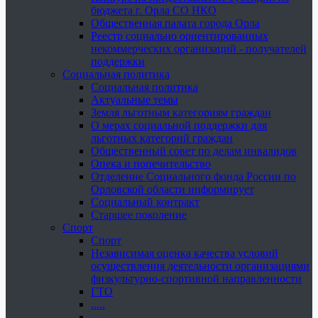
бюджета г. Орла СО НКО
Общественная палата города Орла
Реестр социально ориентированных
некоммерческих организаций - получателей
поддержки
Социальная политика
Социальная политика
Актуальные темы
Земля льготным категориям граждан
О мерах социальной поддержки для
льготных категорий граждан
Общественный совет по делам инвалидов
Опека и попечительство
Отделение Социального фонда России по
Орловской области информирует
Социальный контракт
Старшее поколение
Спорт
Спорт
Независимая оценка качества условий
осуществления деятельности организациями
физкультурно-спортивной направленности
ГТО
.....
......