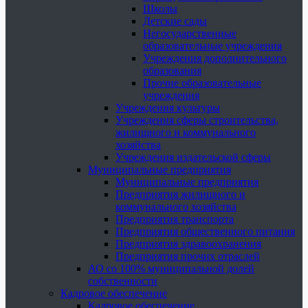
Школы
Детские сады
Негосударственные
образовательные учреждения
Учреждения дополнительного
образования
Прочие образовательные
учреждения
Учреждения культуры
Учреждения сферы строительства,
жилищного и коммунального
хозяйства
Учреждения издательской сферы
Муниципальные предприятия
Муниципальные предприятия
Предприятия жилищного и
коммунального хозяйства
Предприятия транспорта
Предприятия общественного питания
Предприятия здравоохранения
Предприятия прочих отраслей
АО со 100% муниципальной долей
собственности
Кадровое обеспечение
Кадровое обеспечение