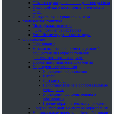
Объекты культурного наследия города Орла
Инфографика о достопримечательностях
Орла
Историко-культурная экспертиза
Молодёжная политика
Молодёжная политика
«Орёл помнит своих героев»
Российские студенческие отряды
Образование
Образование
Независимая оценка качества условий
осуществления образовательной
деятельности организациями
Нормативно-правовые документы
Учреждения образования
Учреждения образования
Школы
Детские сады
Негосударственные образовательные
учреждения
Учреждения дополнительного
образования
Прочие образовательные учреждения
Общая информация о системе образования
Национальные проекты в сфере образования