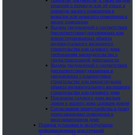
Принятие документов, а также выдача
решений о переводе или об отказе в
переводе жилого помещения в
нежилое или нежилого помещения в
жилое помещение
Выдача уведомлений о соответствии
(несоответствии) построенных или
реконструированных объекта
индивидуального жилищного
строительства или садового дома
требованиям законодательства о
градостроительной деятельности
Выдача уведомлений о соответствии
(несоответствии) указанных в
уведомлении о планируемых
строительстве или реконструкции
объекта индивидуального жилищного
строительства или садового дома
Признание садового дома жилым
домом и жилого дома садовым домом
Согласование переустройства и (или)
перепланировки помещения в
многоквартирном доме
Порядок установки и эксплуатации
информационных конструкций