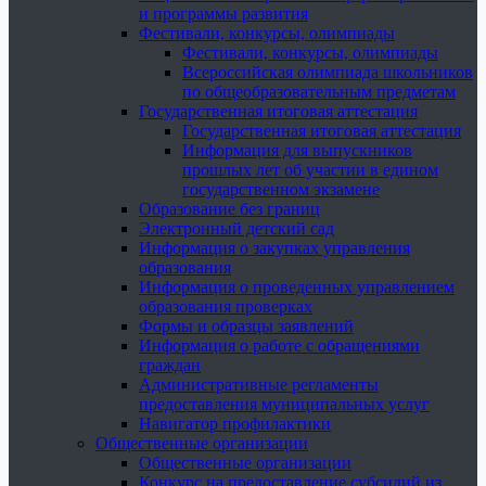
и программы развития
Фестивали, конкурсы, олимпиады
Фестивали, конкурсы, олимпиады
Всероссийская олимпиада школьников
по общеобразовательным предметам
Государственная итоговая аттестация
Государственная итоговая аттестация
Информация для выпускников
прошлых лет об участии в едином
государственном экзамене
Образование без границ
Электронный детский сад
Информация о закупках управления
образования
Информация о проведенных управлением
образования проверках
Формы и образцы заявлений
Информация о работе с обращениями
граждан
Административные регламенты
предоставления муниципальных услуг
Навигатор профилактики
Общественные организации
Общественные организации
Конкурс на предоставление субсидий из