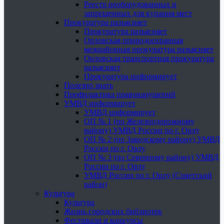
Реестр необорудованных и
запрещенных для купания мест
Прокуратура разъясняет
Прокуратура разъясняет
Орловская природоохранная
межрайонная прокуратура разъясняет
Орловская транспортная прокуратура
разъясняет
Прокуратура информирует
Полезно знать
Профилактика правонарушений
УМВД информирует
УМВД информирует
ОП № 1 (по Железнодорожному
району) УМВД России по г. Орлу
ОП № 2 (по Заводскому району) УМВД
России по г. Орлу
ОП № 3 (по Северному району) УМВД
России по г. Орлу
УМВД России по г. Орлу (Советский
район)
Культура
Культура
Жизнь городских библиотек
Фестивали и конкурсы