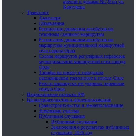
ареной и домами №7,9 по ул.
Картукова
Транспорт
Транспорт
Объявления
Расписание движения автобусов по
сезонным (дачным) маршрутам
Расписания движения автобусов по
маршрутам муниципальной маршрутной
сети города Орла
Схемы маршрутов регулярных перевозок
муниципальной маршрутной сети города
Орла
Тарифы на проезд в городском
пассажирском транспорте в городе Орле
Реестр маршрутов регулярных перевозок
города Орла
Национальные проекты РФ
Градостроительство и землепользование
Градостроительство и землепользование
Земельные участки
Публичные слушания
Публичные слушания
Заключения о результатах публичных
слушаний, 2026 год