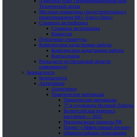
Адресный план Геоинформационная база
Технический архив
Местные нормативы градостроительного
проектирования МО «Город Орёл»
Страница застройщика
Страница застройщика
Комиссия
Публичные сервитуты
Комплексные кадастровые работы
Комплексные кадастровые работы
Карты-планы
Роскадастр по Орловской области
информирует
Безопасность
Безопасность
Антитеррор
Антитеррор
Тематические материалы
Тематические материалы
77-я годовщина Великой Победы
Всероссийская перепись
населения — 2021
Национальные проекты РФ
Проект «Эффективный регион»
Общероссийское голосование