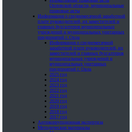
Нормативные правовые акты
Орловской области, муниципальные
правовые акты
Информация о среднемесячной заработной
плате руководителей, их заместителей и
главных бухгалтеров муниципальных
учреждений и муниципальных унитарных
предприятий г. Орла
Информация о среднемесячной
заработной плате руководителей, их
заместителей и главных бухгалтеров
муниципальных учреждений и
муниципальных унитарных
предприятий г. Орла
2025 год
2024 год
2023 год
2022 год
2021 год
2020 год
2019 год
2018 год
2017 год
Антикоррупционная экспертиза
Методические материалы