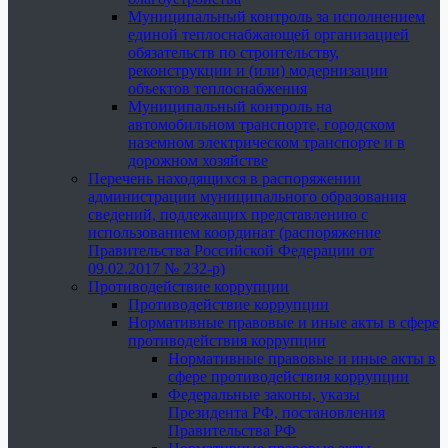
Муниципальный контроль за исполнением
единой теплоснабжающей организацией
обязательств по строительству,
реконструкции и (или) модернизации
объектов теплоснабжения
Муниципальный контроль на
автомобильном транспорте, городском
наземном электрическом транспорте и в
дорожном хозяйстве
Перечень находящихся в распоряжении
администрации муниципального образования
сведений, подлежащих представлению с
использованием координат (распоряжение
Правительства Российской Федерации от
09.02.2017 № 232-р)
Противодействие коррупции
Противодействие коррупции
Нормативные правовые и иные акты в сфере
противодействия коррупции
Нормативные правовые и иные акты в
сфере противодействия коррупции
Федеральные законы, указы
Президента РФ, постановления
Правительства РФ