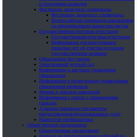
и программы развития
Фестивали, конкурсы, олимпиады
Фестивали, конкурсы, олимпиады
Всероссийская олимпиада школьников
по общеобразовательным предметам
Государственная итоговая аттестация
Государственная итоговая аттестация
Информация для выпускников
прошлых лет об участии в едином
государственном экзамене
Образование без границ
Электронный детский сад
Информация о закупках управления
образования
Информация о проведенных управлением
образования проверках
Формы и образцы заявлений
Информация о работе с обращениями
граждан
Административные регламенты
предоставления муниципальных услуг
Навигатор профилактики
Общественные организации
Общественные организации
Конкурс на предоставление субсидий из