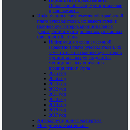
Нормативные правовые акты
Орловской области, муниципальные
правовые акты
Информация о среднемесячной заработной
плате руководителей, их заместителей и
главных бухгалтеров муниципальных
учреждений и муниципальных унитарных
предприятий г. Орла
Информация о среднемесячной
заработной плате руководителей, их
заместителей и главных бухгалтеров
муниципальных учреждений и
муниципальных унитарных
предприятий г. Орла
2025 год
2024 год
2023 год
2022 год
2021 год
2020 год
2019 год
2018 год
2017 год
Антикоррупционная экспертиза
Методические материалы