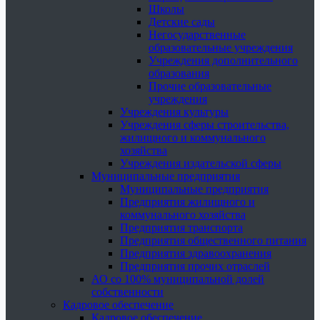
Школы
Детские сады
Негосударственные
образовательные учреждения
Учреждения дополнительного
образования
Прочие образовательные
учреждения
Учреждения культуры
Учреждения сферы строительства,
жилищного и коммунального
хозяйства
Учреждения издательской сферы
Муниципальные предприятия
Муниципальные предприятия
Предприятия жилищного и
коммунального хозяйства
Предприятия транспорта
Предприятия общественного питания
Предприятия здравоохранения
Предприятия прочих отраслей
АО со 100% муниципальной долей
собственности
Кадровое обеспечение
Кадровое обеспечение