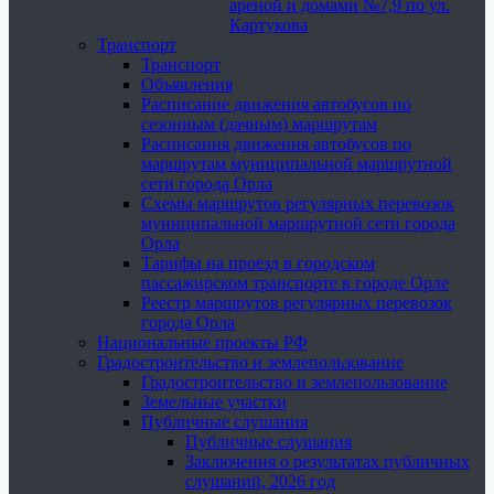
ареной и домами №7,9 по ул.
Картукова
Транспорт
Транспорт
Объявления
Расписание движения автобусов по
сезонным (дачным) маршрутам
Расписания движения автобусов по
маршрутам муниципальной маршрутной
сети города Орла
Схемы маршрутов регулярных перевозок
муниципальной маршрутной сети города
Орла
Тарифы на проезд в городском
пассажирском транспорте в городе Орле
Реестр маршрутов регулярных перевозок
города Орла
Национальные проекты РФ
Градостроительство и землепользование
Градостроительство и землепользование
Земельные участки
Публичные слушания
Публичные слушания
Заключения о результатах публичных
слушаний, 2026 год