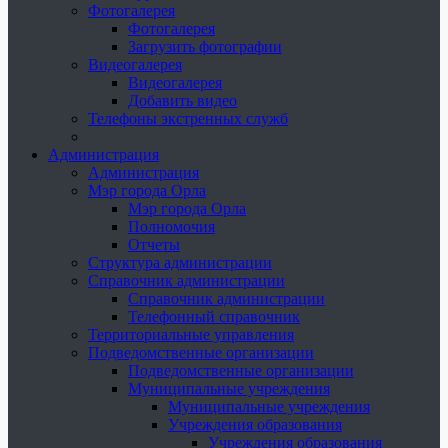
Фотогалерея
Фотогалерея
Загрузить фотографии
Видеогалерея
Видеогалерея
Добавить видео
Телефоны экстренных служб
Администрация
Администрация
Мэр города Орла
Мэр города Орла
Полномочия
Отчеты
Структура администрации
Справочник администрации
Справочник администрации
Телефонный справочник
Территориальные управления
Подведомственные организации
Подведомственные организации
Муниципальные учреждения
Муниципальные учреждения
Учреждения образования
Учреждения образования