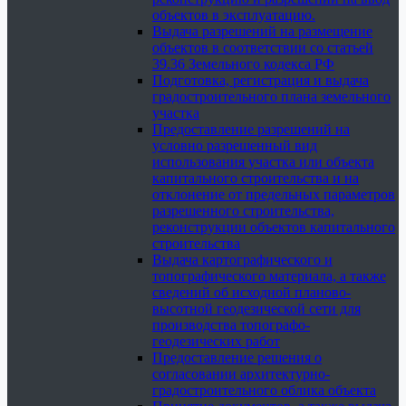
объектов в эксплуатацию.
Выдача разрешений на размещение
объектов в соответствии со статьей
39.36 Земельного кодекса РФ
Подготовка, регистрация и выдача
градостроительного плана земельного
участка
Предоставление разрешений на
условно разрешенный вид
использования участка или объекта
капитального строительства и на
отклонение от предельных параметров
разрешенного строительства,
реконструкции объектов капитального
строительства
Выдача картографического и
топографического материала, а также
сведений об исходной планово-
высотной геодезической сети для
производства топографо-
геодезических работ
Предоставление решения о
согласовании архитектурно-
градостроительного облика объекта