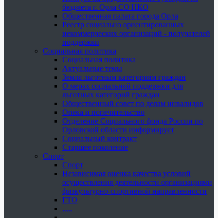
бюджета г. Орла СО НКО
Общественная палата города Орла
Реестр социально ориентированных
некоммерческих организаций - получателей
поддержки
Социальная политика
Социальная политика
Актуальные темы
Земля льготным категориям граждан
О мерах социальной поддержки для
льготных категорий граждан
Общественный совет по делам инвалидов
Опека и попечительство
Отделение Социального фонда России по
Орловской области информирует
Социальный контракт
Старшее поколение
Спорт
Спорт
Независимая оценка качества условий
осуществления деятельности организациями
физкультурно-спортивной направленности
ГТО
.....
......