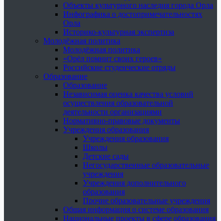
Объекты культурного наследия города Орла
Инфографика о достопримечательностях
Орла
Историко-культурная экспертиза
Молодёжная политика
Молодёжная политика
«Орёл помнит своих героев»
Российские студенческие отряды
Образование
Образование
Независимая оценка качества условий
осуществления образовательной
деятельности организациями
Нормативно-правовые документы
Учреждения образования
Учреждения образования
Школы
Детские сады
Негосударственные образовательные
учреждения
Учреждения дополнительного
образования
Прочие образовательные учреждения
Общая информация о системе образования
Национальные проекты в сфере образования