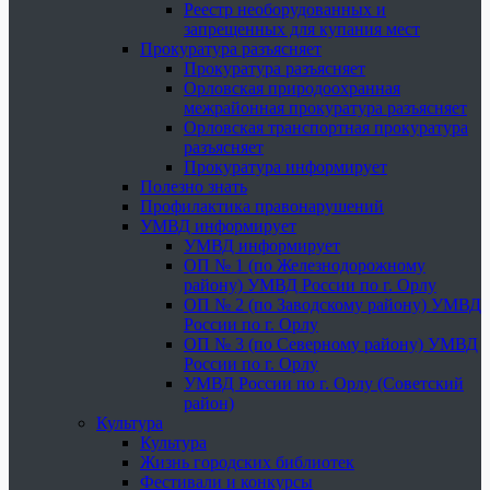
Реестр необорудованных и
запрещенных для купания мест
Прокуратура разъясняет
Прокуратура разъясняет
Орловская природоохранная
межрайонная прокуратура разъясняет
Орловская транспортная прокуратура
разъясняет
Прокуратура информирует
Полезно знать
Профилактика правонарушений
УМВД информирует
УМВД информирует
ОП № 1 (по Железнодорожному
району) УМВД России по г. Орлу
ОП № 2 (по Заводскому району) УМВД
России по г. Орлу
ОП № 3 (по Северному району) УМВД
России по г. Орлу
УМВД России по г. Орлу (Советский
район)
Культура
Культура
Жизнь городских библиотек
Фестивали и конкурсы