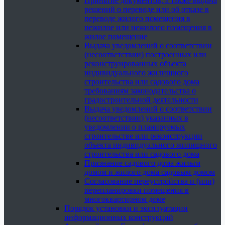
Принятие документов, а также выдача
решений о переводе или об отказе в
переводе жилого помещения в
нежилое или нежилого помещения в
жилое помещение
Выдача уведомлений о соответствии
(несоответствии) построенных или
реконструированных объекта
индивидуального жилищного
строительства или садового дома
требованиям законодательства о
градостроительной деятельности
Выдача уведомлений о соответствии
(несоответствии) указанных в
уведомлении о планируемых
строительстве или реконструкции
объекта индивидуального жилищного
строительства или садового дома
Признание садового дома жилым
домом и жилого дома садовым домом
Согласование переустройства и (или)
перепланировки помещения в
многоквартирном доме
Порядок установки и эксплуатации
информационных конструкций