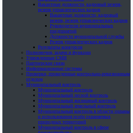
Вакантные должности, кадровый резерв,
резерв управленческих кадров
Вакантные должности, кадровый
резерв, резерв управленческих кадров
Руководители муниципальных
предприятий
Должности муниципальной службы
Резерв управленческих кадров
Результаты конкурсов
Полномочия, задачи и функции
Учрежденные СМИ
Партнерские связи
Информационные системы
Проверки, проведенные контрольно-ревизионным
отделом
Муниципальный контроль
Муниципальный контроль
Муниципальный лесной контроль
Муниципальный жилищный контроль
Муниципальный земельный контроль
Муниципальный контроль в области охраны
и использования особо охраняемых
природных территорий
Муниципальный контроль в сфере
благоустройства