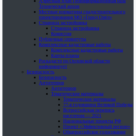
Адресный план Геоинформационная база
Технический архив
Местные нормативы градостроительного
проектирования МО «Город Орёл»
Страница застройщика
Страница застройщика
Комиссия
Публичные сервитуты
Комплексные кадастровые работы
Комплексные кадастровые работы
Карты-планы
Роскадастр по Орловской области
информирует
Безопасность
Безопасность
Антитеррор
Антитеррор
Тематические материалы
Тематические материалы
77-я годовщина Великой Победы
Всероссийская перепись
населения — 2021
Национальные проекты РФ
Проект «Эффективный регион»
Общероссийское голосование