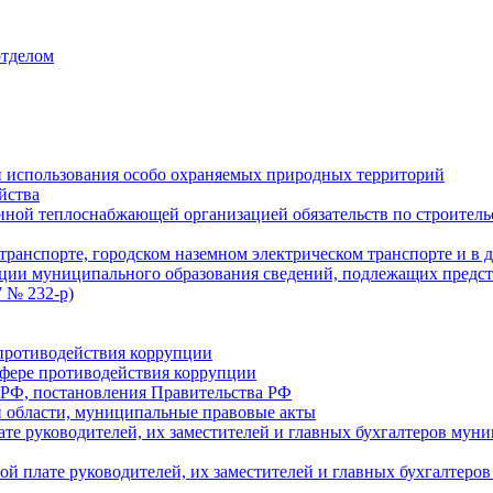
отделом
 использования особо охраняемых природных территорий
йства
ой теплоснабжающей организацией обязательств по строительс
ранспорте, городском наземном электрическом транспорте и в 
ции муниципального образования сведений, подлежащих предст
 № 232-р)
противодействия коррупции
фере противодействия коррупции
 РФ, постановления Правительства РФ
 области, муниципальные правовые акты
ате руководителей, их заместителей и главных бухгалтеров м
ой плате руководителей, их заместителей и главных бухгалте