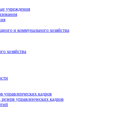
ные учреждения
азования
ния
щного и коммунального хозяйства
го хозяйства
ости
рв управленческих кадров
 резерв управленческих кадров
ятий