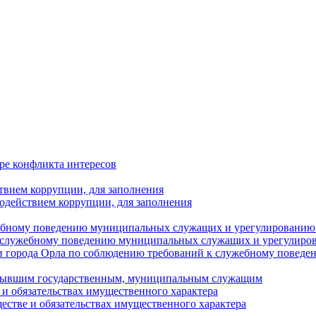
ре конфликта интересов
твием коррупции, для заполнения
одействием коррупции, для заполнения
ебному поведению муниципальных служащих и урегулированию 
 служебному поведению муниципальных служащих и урегулиро
 города Орла по соблюдению требований к служебному повед
с бывшим государственным, муниципальным служащим
е и обязательствах имущественного характера
ществе и обязательствах имущественного характера