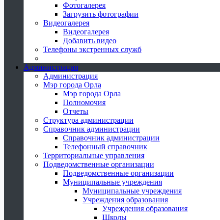
Фотогалерея
Загрузить фотографии
Видеогалерея
Видеогалерея
Добавить видео
Телефоны экстренных служб
Администрация
Администрация
Мэр города Орла
Мэр города Орла
Полномочия
Отчеты
Структура администрации
Справочник администрации
Справочник администрации
Телефонный справочник
Территориальные управления
Подведомственные организации
Подведомственные организации
Муниципальные учреждения
Муниципальные учреждения
Учреждения образования
Учреждения образования
Школы