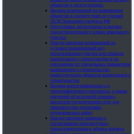
объектов в эксплуатацию.
Выдача разрешений на размещение
объектов в соответствии со статьей
39.36 Земельного кодекса РФ
Подготовка, регистрация и выдача
градостроительного плана земельного
участка
Предоставление разрешений на
условно разрешенный вид
использования участка или объекта
капитального строительства и на
отклонение от предельных параметров
разрешенного строительства,
реконструкции объектов капитального
строительства
Выдача картографического и
топографического материала, а также
сведений об исходной планово-
высотной геодезической сети для
производства топографо-
геодезических работ
Предоставление решения о
согласовании архитектурно-
градостроительного облика объекта