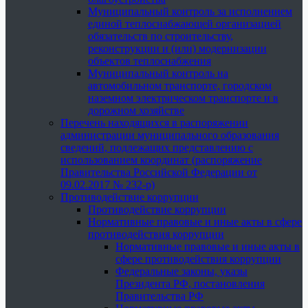
Муниципальный контроль за исполнением
единой теплоснабжающей организацией
обязательств по строительству,
реконструкции и (или) модернизации
объектов теплоснабжения
Муниципальный контроль на
автомобильном транспорте, городском
наземном электрическом транспорте и в
дорожном хозяйстве
Перечень находящихся в распоряжении
администрации муниципального образования
сведений, подлежащих представлению с
использованием координат (распоряжение
Правительства Российской Федерации от
09.02.2017 № 232-р)
Противодействие коррупции
Противодействие коррупции
Нормативные правовые и иные акты в сфере
противодействия коррупции
Нормативные правовые и иные акты в
сфере противодействия коррупции
Федеральные законы, указы
Президента РФ, постановления
Правительства РФ