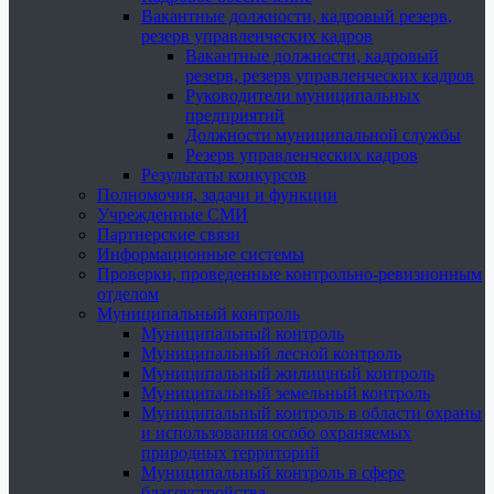
Вакантные должности, кадровый резерв,
резерв управленческих кадров
Вакантные должности, кадровый
резерв, резерв управленческих кадров
Руководители муниципальных
предприятий
Должности муниципальной службы
Резерв управленческих кадров
Результаты конкурсов
Полномочия, задачи и функции
Учрежденные СМИ
Партнерские связи
Информационные системы
Проверки, проведенные контрольно-ревизионным
отделом
Муниципальный контроль
Муниципальный контроль
Муниципальный лесной контроль
Муниципальный жилищный контроль
Муниципальный земельный контроль
Муниципальный контроль в области охраны
и использования особо охраняемых
природных территорий
Муниципальный контроль в сфере
благоустройства