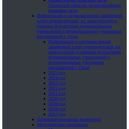
Нормативные правовые акты
Орловской области, муниципальные
правовые акты
Информация о среднемесячной заработной
плате руководителей, их заместителей и
главных бухгалтеров муниципальных
учреждений и муниципальных унитарных
предприятий г. Орла
Информация о среднемесячной
заработной плате руководителей, их
заместителей и главных бухгалтеров
муниципальных учреждений и
муниципальных унитарных
предприятий г. Орла
2025 год
2024 год
2023 год
2022 год
2021 год
2020 год
2019 год
2018 год
2017 год
Антикоррупционная экспертиза
Методические материалы