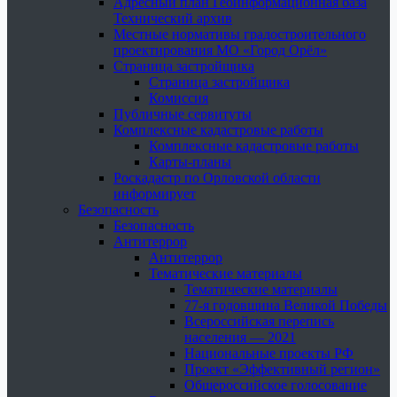
Адресный план Геоинформационная база
Технический архив
Местные нормативы градостроительного
проектирования МО «Город Орёл»
Страница застройщика
Страница застройщика
Комиссия
Публичные сервитуты
Комплексные кадастровые работы
Комплексные кадастровые работы
Карты-планы
Роскадастр по Орловской области
информирует
Безопасность
Безопасность
Антитеррор
Антитеррор
Тематические материалы
Тематические материалы
77-я годовщина Великой Победы
Всероссийская перепись
населения — 2021
Национальные проекты РФ
Проект «Эффективный регион»
Общероссийское голосование