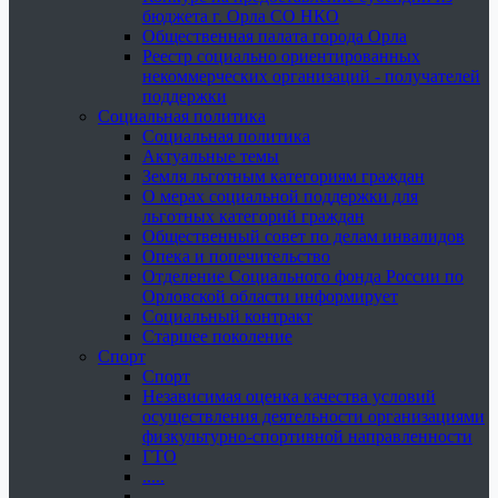
бюджета г. Орла СО НКО
Общественная палата города Орла
Реестр социально ориентированных
некоммерческих организаций - получателей
поддержки
Социальная политика
Социальная политика
Актуальные темы
Земля льготным категориям граждан
О мерах социальной поддержки для
льготных категорий граждан
Общественный совет по делам инвалидов
Опека и попечительство
Отделение Социального фонда России по
Орловской области информирует
Социальный контракт
Старшее поколение
Спорт
Спорт
Независимая оценка качества условий
осуществления деятельности организациями
физкультурно-спортивной направленности
ГТО
.....
......