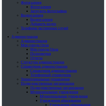
Фотогалерея
Фотогалерея
Загрузить фотографии
Видеогалерея
Видеогалерея
Добавить видео
Телефоны экстренных служб
Администрация
Администрация
Мэр города Орла
Мэр города Орла
Полномочия
Отчеты
Структура администрации
Справочник администрации
Справочник администрации
Телефонный справочник
Территориальные управления
Подведомственные организации
Подведомственные организации
Муниципальные учреждения
Муниципальные учреждения
Учреждения образования
Учреждения образования