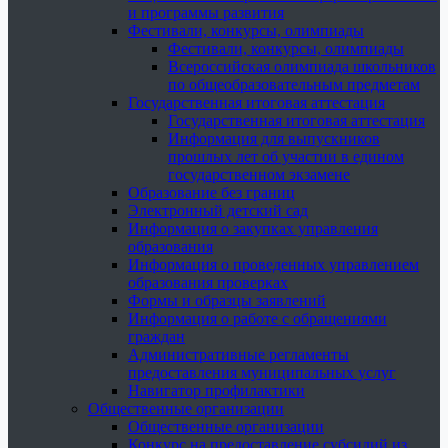
и программы развития
Фестивали, конкурсы, олимпиады
Фестивали, конкурсы, олимпиады
Всероссийская олимпиада школьников
по общеобразовательным предметам
Государственная итоговая аттестация
Государственная итоговая аттестация
Информация для выпускников
прошлых лет об участии в едином
государственном экзамене
Образование без границ
Электронный детский сад
Информация о закупках управления
образования
Информация о проведенных управлением
образования проверках
Формы и образцы заявлений
Информация о работе с обращениями
граждан
Административные регламенты
предоставления муниципальных услуг
Навигатор профилактики
Общественные организации
Общественные организации
Конкурс на предоставление субсидий из