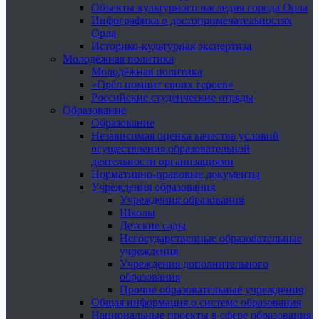
Объекты культурного наследия города Орла
Инфографика о достопримечательностях
Орла
Историко-культурная экспертиза
Молодёжная политика
Молодёжная политика
«Орёл помнит своих героев»
Российские студенческие отряды
Образование
Образование
Независимая оценка качества условий
осуществления образовательной
деятельности организациями
Нормативно-правовые документы
Учреждения образования
Учреждения образования
Школы
Детские сады
Негосударственные образовательные
учреждения
Учреждения дополнительного
образования
Прочие образовательные учреждения
Общая информация о системе образования
Национальные проекты в сфере образования