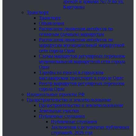
ареной и домами №7,9 по ул.
Картукова
Транспорт
Транспорт
Объявления
Расписание движения автобусов по
сезонным (дачным) маршрутам
Расписания движения автобусов по
маршрутам муниципальной маршрутной
сети города Орла
Схемы маршрутов регулярных перевозок
муниципальной маршрутной сети города
Орла
Тарифы на проезд в городском
пассажирском транспорте в городе Орле
Реестр маршрутов регулярных перевозок
города Орла
Национальные проекты РФ
Градостроительство и землепользование
Градостроительство и землепользование
Земельные участки
Публичные слушания
Публичные слушания
Заключения о результатах публичных
слушаний, 2026 год