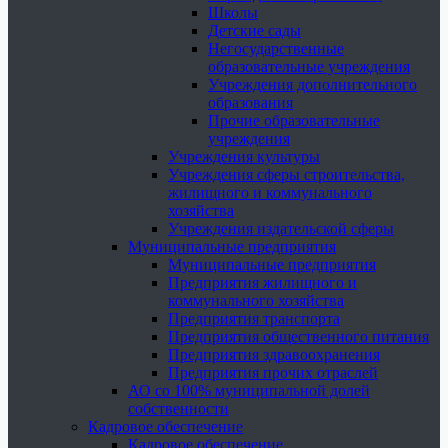
Школы
Детские сады
Негосударственные
образовательные учреждения
Учреждения дополнительного
образования
Прочие образовательные
учреждения
Учреждения культуры
Учреждения сферы строительства,
жилищного и коммунального
хозяйства
Учреждения издательской сферы
Муниципальные предприятия
Муниципальные предприятия
Предприятия жилищного и
коммунального хозяйства
Предприятия транспорта
Предприятия общественного питания
Предприятия здравоохранения
Предприятия прочих отраслей
АО со 100% муниципальной долей
собственности
Кадровое обеспечение
Кадровое обеспечение