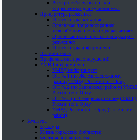
Реестр необорудованных и
запрещенных для купания мест
Прокуратура разъясняет
Прокуратура разъясняет
Орловская природоохранная
межрайонная прокуратура разъясняет
Орловская транспортная прокуратура
разъясняет
Прокуратура информирует
Полезно знать
Профилактика правонарушений
УМВД информирует
УМВД информирует
ОП № 1 (по Железнодорожному
району) УМВД России по г. Орлу
ОП № 2 (по Заводскому району) УМВД
России по г. Орлу
ОП № 3 (по Северному району) УМВД
России по г. Орлу
УМВД России по г. Орлу (Советский
район)
Культура
Культура
Жизнь городских библиотек
Фестивали и конкурсы