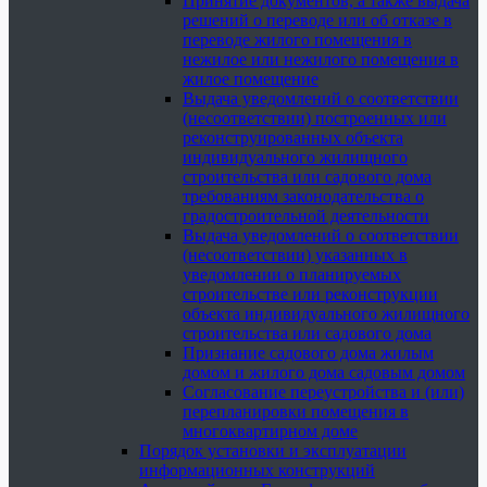
Принятие документов, а также выдача
решений о переводе или об отказе в
переводе жилого помещения в
нежилое или нежилого помещения в
жилое помещение
Выдача уведомлений о соответствии
(несоответствии) построенных или
реконструированных объекта
индивидуального жилищного
строительства или садового дома
требованиям законодательства о
градостроительной деятельности
Выдача уведомлений о соответствии
(несоответствии) указанных в
уведомлении о планируемых
строительстве или реконструкции
объекта индивидуального жилищного
строительства или садового дома
Признание садового дома жилым
домом и жилого дома садовым домом
Согласование переустройства и (или)
перепланировки помещения в
многоквартирном доме
Порядок установки и эксплуатации
информационных конструкций