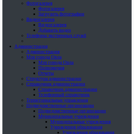
Фотогалерея
Фотогалерея
Загрузить фотографии
Видеогалерея
Видеогалерея
Добавить видео
Телефоны экстренных служб
Администрация
Администрация
Мэр города Орла
Мэр города Орла
Полномочия
Отчеты
Структура администрации
Справочник администрации
Справочник администрации
Телефонный справочник
Территориальные управления
Подведомственные организации
Подведомственные организации
Муниципальные учреждения
Муниципальные учреждения
Учреждения образования
Учреждения образования