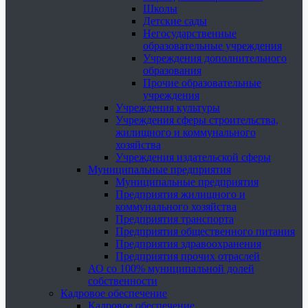
Школы
Детские сады
Негосударственные
образовательные учреждения
Учреждения дополнительного
образования
Прочие образовательные
учреждения
Учреждения культуры
Учреждения сферы строительства,
жилищного и коммунального
хозяйства
Учреждения издательской сферы
Муниципальные предприятия
Муниципальные предприятия
Предприятия жилищного и
коммунального хозяйства
Предприятия транспорта
Предприятия общественного питания
Предприятия здравоохранения
Предприятия прочих отраслей
АО со 100% муниципальной долей
собственности
Кадровое обеспечение
Кадровое обеспечение