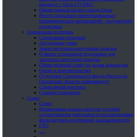
бюджета г. Орла СО НКО
Общественная палата города Орла
Реестр социально ориентированных
некоммерческих организаций - получателей
поддержки
Социальная политика
Социальная политика
Актуальные темы
Земля льготным категориям граждан
О мерах социальной поддержки для
льготных категорий граждан
Общественный совет по делам инвалидов
Опека и попечительство
Отделение Социального фонда России по
Орловской области информирует
Социальный контракт
Старшее поколение
Спорт
Спорт
Независимая оценка качества условий
осуществления деятельности организациями
физкультурно-спортивной направленности
ГТО
.....
......