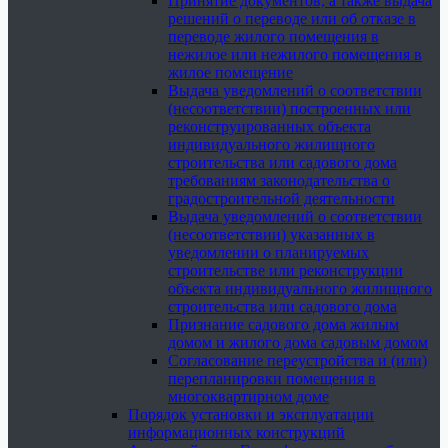
Принятие документов, а также выдача
решений о переводе или об отказе в
переводе жилого помещения в
нежилое или нежилого помещения в
жилое помещение
Выдача уведомлений о соответствии
(несоответствии) построенных или
реконструированных объекта
индивидуального жилищного
строительства или садового дома
требованиям законодательства о
градостроительной деятельности
Выдача уведомлений о соответствии
(несоответствии) указанных в
уведомлении о планируемых
строительстве или реконструкции
объекта индивидуального жилищного
строительства или садового дома
Признание садового дома жилым
домом и жилого дома садовым домом
Согласование переустройства и (или)
перепланировки помещения в
многоквартирном доме
Порядок установки и эксплуатации
информационных конструкций