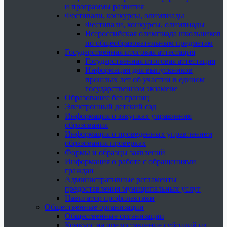
и программы развития
Фестивали, конкурсы, олимпиады
Фестивали, конкурсы, олимпиады
Всероссийская олимпиада школьников
по общеобразовательным предметам
Государственная итоговая аттестация
Государственная итоговая аттестация
Информация для выпускников
прошлых лет об участии в едином
государственном экзамене
Образование без границ
Электронный детский сад
Информация о закупках управления
образования
Информация о проведенных управлением
образования проверках
Формы и образцы заявлений
Информация о работе с обращениями
граждан
Административные регламенты
предоставления муниципальных услуг
Навигатор профилактики
Общественные организации
Общественные организации
Конкурс на предоставление субсидий из