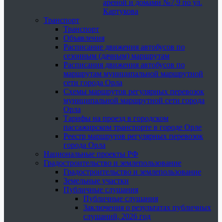
ареной и домами №7,9 по ул.
Картукова
Транспорт
Транспорт
Объявления
Расписание движения автобусов по
сезонным (дачным) маршрутам
Расписания движения автобусов по
маршрутам муниципальной маршрутной
сети города Орла
Схемы маршрутов регулярных перевозок
муниципальной маршрутной сети города
Орла
Тарифы на проезд в городском
пассажирском транспорте в городе Орле
Реестр маршрутов регулярных перевозок
города Орла
Национальные проекты РФ
Градостроительство и землепользование
Градостроительство и землепользование
Земельные участки
Публичные слушания
Публичные слушания
Заключения о результатах публичных
слушаний, 2026 год