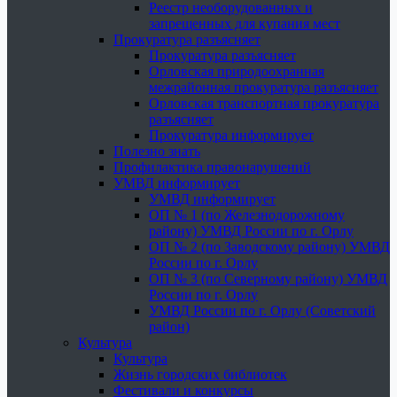
Реестр необорудованных и
запрещенных для купания мест
Прокуратура разъясняет
Прокуратура разъясняет
Орловская природоохранная
межрайонная прокуратура разъясняет
Орловская транспортная прокуратура
разъясняет
Прокуратура информирует
Полезно знать
Профилактика правонарушений
УМВД информирует
УМВД информирует
ОП № 1 (по Железнодорожному
району) УМВД России по г. Орлу
ОП № 2 (по Заводскому району) УМВД
России по г. Орлу
ОП № 3 (по Северному району) УМВД
России по г. Орлу
УМВД России по г. Орлу (Советский
район)
Культура
Культура
Жизнь городских библиотек
Фестивали и конкурсы