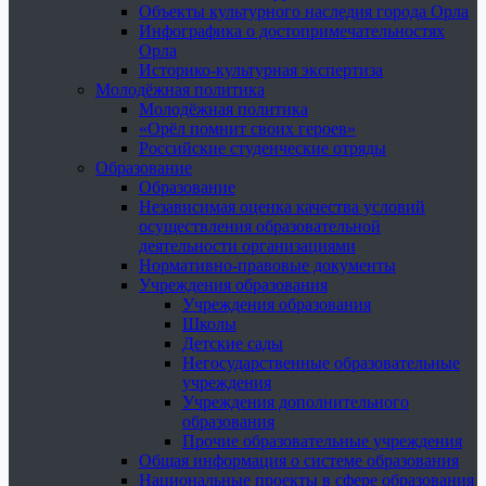
Объекты культурного наследия города Орла
Инфографика о достопримечательностях
Орла
Историко-культурная экспертиза
Молодёжная политика
Молодёжная политика
«Орёл помнит своих героев»
Российские студенческие отряды
Образование
Образование
Независимая оценка качества условий
осуществления образовательной
деятельности организациями
Нормативно-правовые документы
Учреждения образования
Учреждения образования
Школы
Детские сады
Негосударственные образовательные
учреждения
Учреждения дополнительного
образования
Прочие образовательные учреждения
Общая информация о системе образования
Национальные проекты в сфере образования