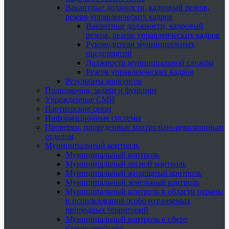
Вакантные должности, кадровый резерв,
резерв управленческих кадров
Вакантные должности, кадровый
резерв, резерв управленческих кадров
Руководители муниципальных
предприятий
Должности муниципальной службы
Резерв управленческих кадров
Результаты конкурсов
Полномочия, задачи и функции
Учрежденные СМИ
Партнерские связи
Информационные системы
Проверки, проведенные контрольно-ревизионным
отделом
Муниципальный контроль
Муниципальный контроль
Муниципальный лесной контроль
Муниципальный жилищный контроль
Муниципальный земельный контроль
Муниципальный контроль в области охраны
и использования особо охраняемых
природных территорий
Муниципальный контроль в сфере
благоустройства