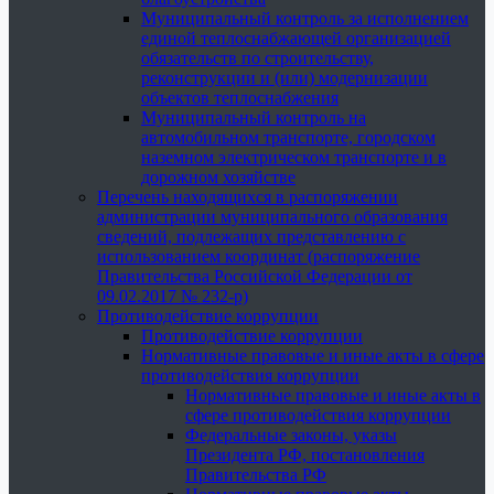
Муниципальный контроль за исполнением
единой теплоснабжающей организацией
обязательств по строительству,
реконструкции и (или) модернизации
объектов теплоснабжения
Муниципальный контроль на
автомобильном транспорте, городском
наземном электрическом транспорте и в
дорожном хозяйстве
Перечень находящихся в распоряжении
администрации муниципального образования
сведений, подлежащих представлению с
использованием координат (распоряжение
Правительства Российской Федерации от
09.02.2017 № 232-р)
Противодействие коррупции
Противодействие коррупции
Нормативные правовые и иные акты в сфере
противодействия коррупции
Нормативные правовые и иные акты в
сфере противодействия коррупции
Федеральные законы, указы
Президента РФ, постановления
Правительства РФ