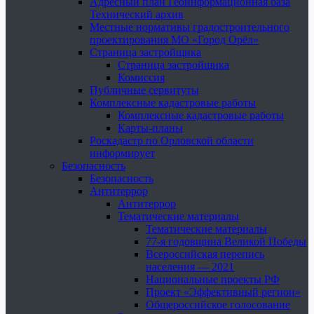
Адресный план Геоинформационная база
Технический архив
Местные нормативы градостроительного
проектирования МО «Город Орёл»
Страница застройщика
Страница застройщика
Комиссия
Публичные сервитуты
Комплексные кадастровые работы
Комплексные кадастровые работы
Карты-планы
Роскадастр по Орловской области
информирует
Безопасность
Безопасность
Антитеррор
Антитеррор
Тематические материалы
Тематические материалы
77-я годовщина Великой Победы
Всероссийская перепись
населения — 2021
Национальные проекты РФ
Проект «Эффективный регион»
Общероссийское голосование