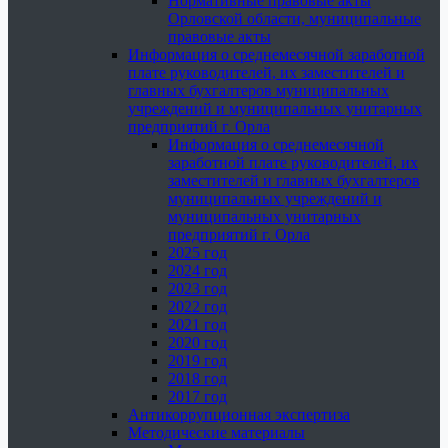
Нормативные правовые акты
Орловской области, муниципальные
правовые акты
Информация о среднемесячной заработной
плате руководителей, их заместителей и
главных бухгалтеров муниципальных
учреждений и муниципальных унитарных
предприятий г. Орла
Информация о среднемесячной
заработной плате руководителей, их
заместителей и главных бухгалтеров
муниципальных учреждений и
муниципальных унитарных
предприятий г. Орла
2025 год
2024 год
2023 год
2022 год
2021 год
2020 год
2019 год
2018 год
2017 год
Антикоррупционная экспертиза
Методические материалы