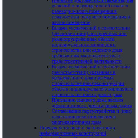
Принятие документов, а также выдача
решений о переводе или об отказе в
переводе жилого помещения в
нежилое или нежилого помещения в
жилое помещение
Выдача уведомлений о соответствии
(несоответствии) построенных или
реконструированных объекта
индивидуального жилищного
строительства или садового дома
требованиям законодательства о
градостроительной деятельности
Выдача уведомлений о соответствии
(несоответствии) указанных в
уведомлении о планируемых
строительстве или реконструкции
объекта индивидуального жилищного
строительства или садового дома
Признание садового дома жилым
домом и жилого дома садовым домом
Согласование переустройства и (или)
перепланировки помещения в
многоквартирном доме
Порядок установки и эксплуатации
информационных конструкций