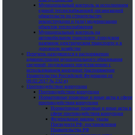
Муниципальный контроль за исполнением
единой теплоснабжающей организацией
обязательств по строительству,
реконструкции и (или) модернизации
объектов теплоснабжения
Муниципальный контроль на
автомобильном транспорте, городском
наземном электрическом транспорте и в
дорожном хозяйстве
Перечень находящихся в распоряжении
администрации муниципального образования
сведений, подлежащих представлению с
использованием координат (распоряжение
Правительства Российской Федерации от
09.02.2017 № 232-р)
Противодействие коррупции
Противодействие коррупции
Нормативные правовые и иные акты в сфере
противодействия коррупции
Нормативные правовые и иные акты в
сфере противодействия коррупции
Федеральные законы, указы
Президента РФ, постановления
Правительства РФ