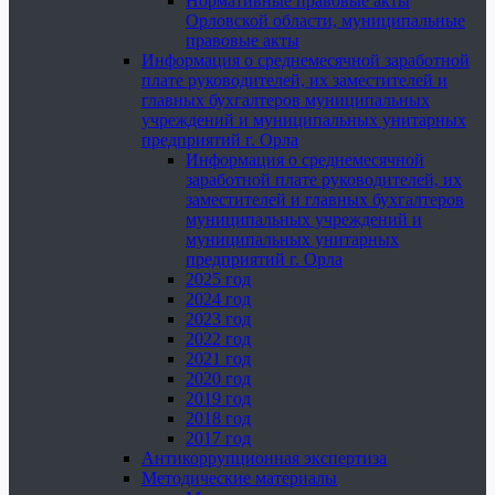
Нормативные правовые акты
Орловской области, муниципальные
правовые акты
Информация о среднемесячной заработной
плате руководителей, их заместителей и
главных бухгалтеров муниципальных
учреждений и муниципальных унитарных
предприятий г. Орла
Информация о среднемесячной
заработной плате руководителей, их
заместителей и главных бухгалтеров
муниципальных учреждений и
муниципальных унитарных
предприятий г. Орла
2025 год
2024 год
2023 год
2022 год
2021 год
2020 год
2019 год
2018 год
2017 год
Антикоррупционная экспертиза
Методические материалы