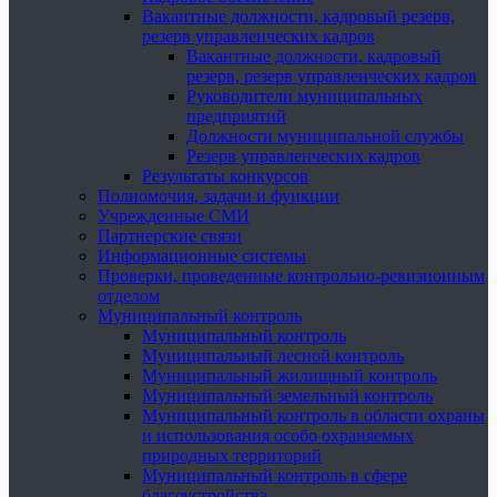
Вакантные должности, кадровый резерв,
резерв управленческих кадров
Вакантные должности, кадровый
резерв, резерв управленческих кадров
Руководители муниципальных
предприятий
Должности муниципальной службы
Резерв управленческих кадров
Результаты конкурсов
Полномочия, задачи и функции
Учрежденные СМИ
Партнерские связи
Информационные системы
Проверки, проведенные контрольно-ревизионным
отделом
Муниципальный контроль
Муниципальный контроль
Муниципальный лесной контроль
Муниципальный жилищный контроль
Муниципальный земельный контроль
Муниципальный контроль в области охраны
и использования особо охраняемых
природных территорий
Муниципальный контроль в сфере
благоустройства