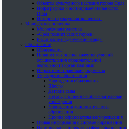
Объекты культурного наследия города Орла
Инфографика о достопримечательностях
Орла
Историко-культурная экспертиза
Молодёжная политика
Молодёжная политика
«Орёл помнит своих героев»
Российские студенческие отряды
Образование
Образование
Независимая оценка качества условий
осуществления образовательной
деятельности организациями
Нормативно-правовые документы
Учреждения образования
Учреждения образования
Школы
Детские сады
Негосударственные образовательные
учреждения
Учреждения дополнительного
образования
Прочие образовательные учреждения
Общая информация о системе образования
Национальные проекты в сфере образования