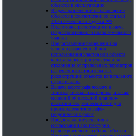
объектов в эксплуатацию.
Выдача разрешений на размещение
объектов в соответствии со статьей
39.36 Земельного кодекса РФ
Подготовка, регистрация и выдача
градостроительного плана земельного
участка
Предоставление разрешений на
условно разрешенный вид
использования участка или объекта
капитального строительства и на
отклонение от предельных параметров
разрешенного строительства,
реконструкции объектов капитального
строительства
Выдача картографического и
топографического материала, а также
сведений об исходной планово-
высотной геодезической сети для
производства топографо-
геодезических работ
Предоставление решения о
согласовании архитектурно-
градостроительного облика объекта