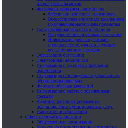
и программы развития
Фестивали, конкурсы, олимпиады
Фестивали, конкурсы, олимпиады
Всероссийская олимпиада школьников
по общеобразовательным предметам
Государственная итоговая аттестация
Государственная итоговая аттестация
Информация для выпускников
прошлых лет об участии в едином
государственном экзамене
Образование без границ
Электронный детский сад
Информация о закупках управления
образования
Информация о проведенных управлением
образования проверках
Формы и образцы заявлений
Информация о работе с обращениями
граждан
Административные регламенты
предоставления муниципальных услуг
Навигатор профилактики
Общественные организации
Общественные организации
Конкурс на предоставление субсидий из