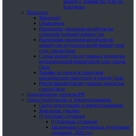
ареной и домами №7,9 по ул.
Картукова
Транспорт
Транспорт
Объявления
Расписание движения автобусов по
сезонным (дачным) маршрутам
Расписания движения автобусов по
маршрутам муниципальной маршрутной
сети города Орла
Схемы маршрутов регулярных перевозок
муниципальной маршрутной сети города
Орла
Тарифы на проезд в городском
пассажирском транспорте в городе Орле
Реестр маршрутов регулярных перевозок
города Орла
Национальные проекты РФ
Градостроительство и землепользование
Градостроительство и землепользование
Земельные участки
Публичные слушания
Публичные слушания
Заключения о результатах публичных
слушаний, 2026 год