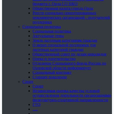
бюджета г. Орла СО НКО
Общественная палата города Орла
Реестр социально ориентированных
некоммерческих организаций - получателей
поддержки
Социальная политика
Социальная политика
Актуальные темы
Земля льготным категориям граждан
О мерах социальной поддержки для
льготных категорий граждан
Общественный совет по делам инвалидов
Опека и попечительство
Отделение Социального фонда России по
Орловской области информирует
Социальный контракт
Старшее поколение
Спорт
Спорт
Независимая оценка качества условий
осуществления деятельности организациями
физкультурно-спортивной направленности
ГТО
.....
......