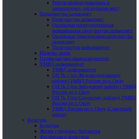
Реестр необорудованных и
запрещенных для купания мест
Прокуратура разъясняет
Прокуратура разъясняет
Орловская природоохранная
межрайонная прокуратура разъясняет
Орловская транспортная прокуратура
разъясняет
Прокуратура информирует
Полезно знать
Профилактика правонарушений
УМВД информирует
УМВД информирует
ОП № 1 (по Железнодорожному
району) УМВД России по г. Орлу
ОП № 2 (по Заводскому району) УМВД
России по г. Орлу
ОП № 3 (по Северному району) УМВД
России по г. Орлу
УМВД России по г. Орлу (Советский
район)
Культура
Культура
Жизнь городских библиотек
Фестивали и конкурсы