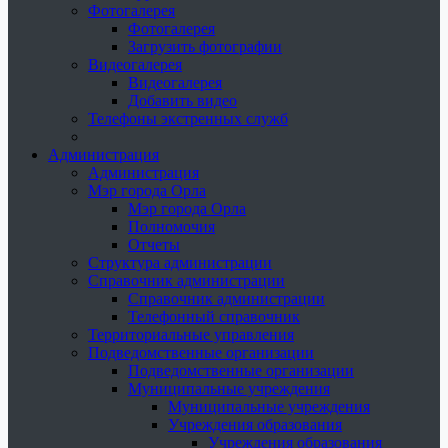
Фотогалерея
Фотогалерея
Загрузить фотографии
Видеогалерея
Видеогалерея
Добавить видео
Телефоны экстренных служб
Администрация
Администрация
Мэр города Орла
Мэр города Орла
Полномочия
Отчеты
Структура администрации
Справочник администрации
Справочник администрации
Телефонный справочник
Территориальные управления
Подведомственные организации
Подведомственные организации
Муниципальные учреждения
Муниципальные учреждения
Учреждения образования
Учреждения образования