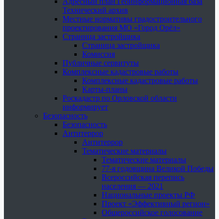
Адресный план Геоинформационная база
Технический архив
Местные нормативы градостроительного
проектирования МО «Город Орёл»
Страница застройщика
Страница застройщика
Комиссия
Публичные сервитуты
Комплексные кадастровые работы
Комплексные кадастровые работы
Карты-планы
Роскадастр по Орловской области
информирует
Безопасность
Безопасность
Антитеррор
Антитеррор
Тематические материалы
Тематические материалы
77-я годовщина Великой Победы
Всероссийская перепись
населения — 2021
Национальные проекты РФ
Проект «Эффективный регион»
Общероссийское голосование