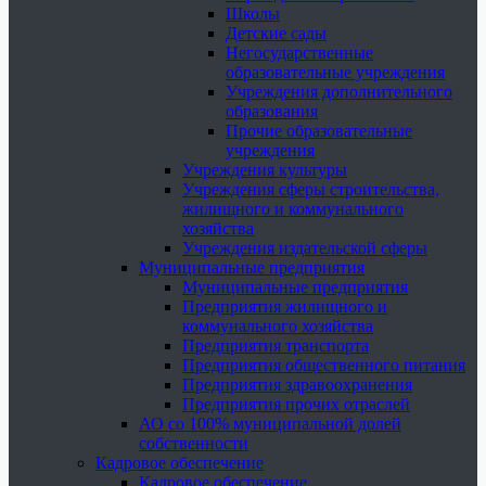
Школы
Детские сады
Негосударственные
образовательные учреждения
Учреждения дополнительного
образования
Прочие образовательные
учреждения
Учреждения культуры
Учреждения сферы строительства,
жилищного и коммунального
хозяйства
Учреждения издательской сферы
Муниципальные предприятия
Муниципальные предприятия
Предприятия жилищного и
коммунального хозяйства
Предприятия транспорта
Предприятия общественного питания
Предприятия здравоохранения
Предприятия прочих отраслей
АО со 100% муниципальной долей
собственности
Кадровое обеспечение
Кадровое обеспечение