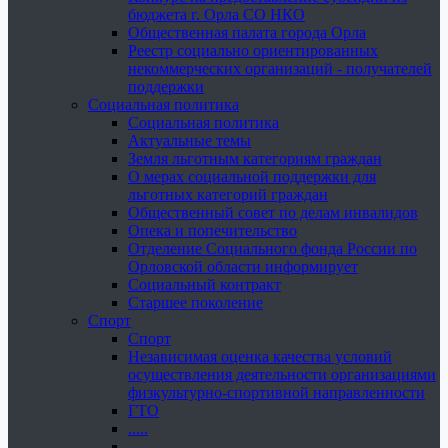
бюджета г. Орла СО НКО
Общественная палата города Орла
Реестр социально ориентированных
некоммерческих организаций - получателей
поддержки
Социальная политика
Социальная политика
Актуальные темы
Земля льготным категориям граждан
О мерах социальной поддержки для
льготных категорий граждан
Общественный совет по делам инвалидов
Опека и попечительство
Отделение Социального фонда России по
Орловской области информирует
Социальный контракт
Старшее поколение
Спорт
Спорт
Независимая оценка качества условий
осуществления деятельности организациями
физкультурно-спортивной направленности
ГТО
.....
......