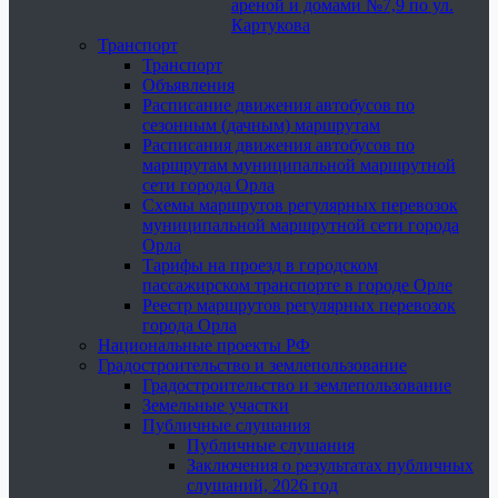
ареной и домами №7,9 по ул.
Картукова
Транспорт
Транспорт
Объявления
Расписание движения автобусов по
сезонным (дачным) маршрутам
Расписания движения автобусов по
маршрутам муниципальной маршрутной
сети города Орла
Схемы маршрутов регулярных перевозок
муниципальной маршрутной сети города
Орла
Тарифы на проезд в городском
пассажирском транспорте в городе Орле
Реестр маршрутов регулярных перевозок
города Орла
Национальные проекты РФ
Градостроительство и землепользование
Градостроительство и землепользование
Земельные участки
Публичные слушания
Публичные слушания
Заключения о результатах публичных
слушаний, 2026 год