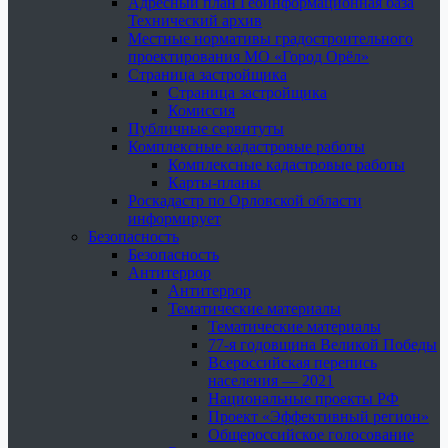
Адресный план Геоинформационная база
Технический архив
Местные нормативы градостроительного
проектирования МО «Город Орёл»
Страница застройщика
Страница застройщика
Комиссия
Публичные сервитуты
Комплексные кадастровые работы
Комплексные кадастровые работы
Карты-планы
Роскадастр по Орловской области
информирует
Безопасность
Безопасность
Антитеррор
Антитеррор
Тематические материалы
Тематические материалы
77-я годовщина Великой Победы
Всероссийская перепись
населения — 2021
Национальные проекты РФ
Проект «Эффективный регион»
Общероссийское голосование