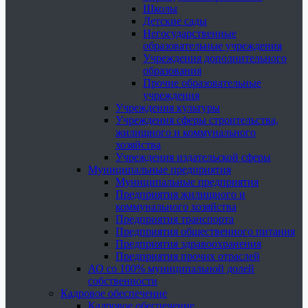
Школы
Детские сады
Негосударственные
образовательные учреждения
Учреждения дополнительного
образования
Прочие образовательные
учреждения
Учреждения культуры
Учреждения сферы строительства,
жилищного и коммунального
хозяйства
Учреждения издательской сферы
Муниципальные предприятия
Муниципальные предприятия
Предприятия жилищного и
коммунального хозяйства
Предприятия транспорта
Предприятия общественного питания
Предприятия здравоохранения
Предприятия прочих отраслей
АО со 100% муниципальной долей
собственности
Кадровое обеспечение
Кадровое обеспечение