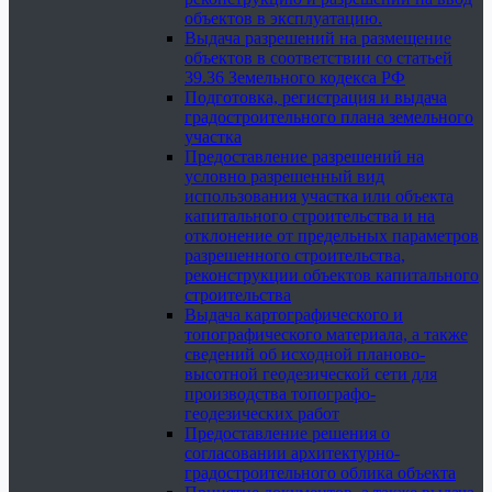
объектов в эксплуатацию.
Выдача разрешений на размещение
объектов в соответствии со статьей
39.36 Земельного кодекса РФ
Подготовка, регистрация и выдача
градостроительного плана земельного
участка
Предоставление разрешений на
условно разрешенный вид
использования участка или объекта
капитального строительства и на
отклонение от предельных параметров
разрешенного строительства,
реконструкции объектов капитального
строительства
Выдача картографического и
топографического материала, а также
сведений об исходной планово-
высотной геодезической сети для
производства топографо-
геодезических работ
Предоставление решения о
согласовании архитектурно-
градостроительного облика объекта