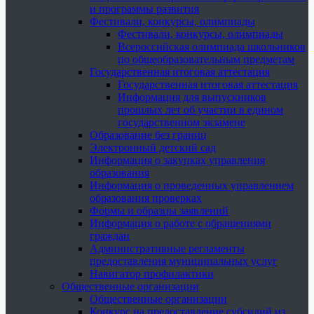
и программы развития
Фестивали, конкурсы, олимпиады
Фестивали, конкурсы, олимпиады
Всероссийская олимпиада школьников
по общеобразовательным предметам
Государственная итоговая аттестация
Государственная итоговая аттестация
Информация для выпускников
прошлых лет об участии в едином
государственном экзамене
Образование без границ
Электронный детский сад
Информация о закупках управления
образования
Информация о проведенных управлением
образования проверках
Формы и образцы заявлений
Информация о работе с обращениями
граждан
Административные регламенты
предоставления муниципальных услуг
Навигатор профилактики
Общественные организации
Общественные организации
Конкурс на предоставление субсидий из