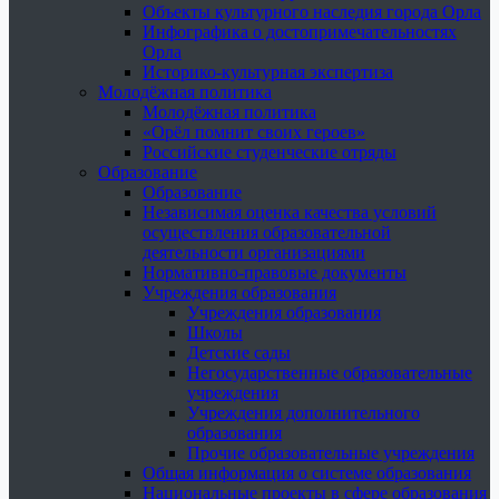
Объекты культурного наследия города Орла
Инфографика о достопримечательностях
Орла
Историко-культурная экспертиза
Молодёжная политика
Молодёжная политика
«Орёл помнит своих героев»
Российские студенческие отряды
Образование
Образование
Независимая оценка качества условий
осуществления образовательной
деятельности организациями
Нормативно-правовые документы
Учреждения образования
Учреждения образования
Школы
Детские сады
Негосударственные образовательные
учреждения
Учреждения дополнительного
образования
Прочие образовательные учреждения
Общая информация о системе образования
Национальные проекты в сфере образования