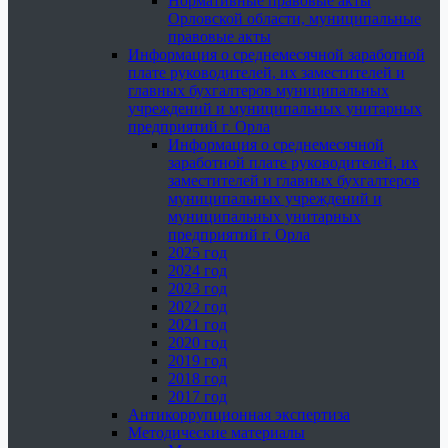
Нормативные правовые акты
Орловской области, муниципальные
правовые акты
Информация о среднемесячной заработной
плате руководителей, их заместителей и
главных бухгалтеров муниципальных
учреждений и муниципальных унитарных
предприятий г. Орла
Информация о среднемесячной
заработной плате руководителей, их
заместителей и главных бухгалтеров
муниципальных учреждений и
муниципальных унитарных
предприятий г. Орла
2025 год
2024 год
2023 год
2022 год
2021 год
2020 год
2019 год
2018 год
2017 год
Антикоррупционная экспертиза
Методические материалы