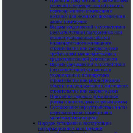
Принятие документов, а также выдача
решений о переводе или об отказе в
переводе жилого помещения в
нежилое или нежилого помещения в
жилое помещение
Выдача уведомлений о соответствии
(несоответствии) построенных или
реконструированных объекта
индивидуального жилищного
строительства или садового дома
требованиям законодательства о
градостроительной деятельности
Выдача уведомлений о соответствии
(несоответствии) указанных в
уведомлении о планируемых
строительстве или реконструкции
объекта индивидуального жилищного
строительства или садового дома
Признание садового дома жилым
домом и жилого дома садовым домом
Согласование переустройства и (или)
перепланировки помещения в
многоквартирном доме
Порядок установки и эксплуатации
информационных конструкций