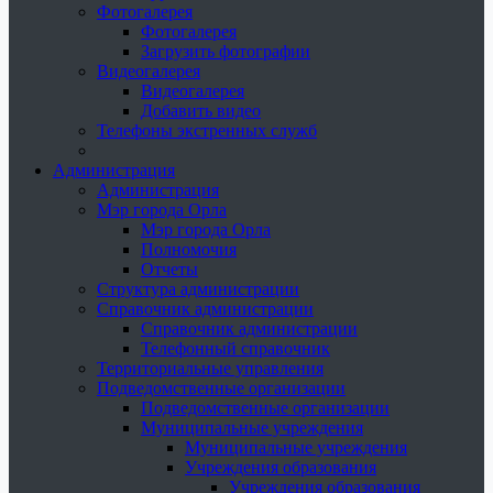
Фотогалерея
Фотогалерея
Загрузить фотографии
Видеогалерея
Видеогалерея
Добавить видео
Телефоны экстренных служб
Администрация
Администрация
Мэр города Орла
Мэр города Орла
Полномочия
Отчеты
Структура администрации
Справочник администрации
Справочник администрации
Телефонный справочник
Территориальные управления
Подведомственные организации
Подведомственные организации
Муниципальные учреждения
Муниципальные учреждения
Учреждения образования
Учреждения образования