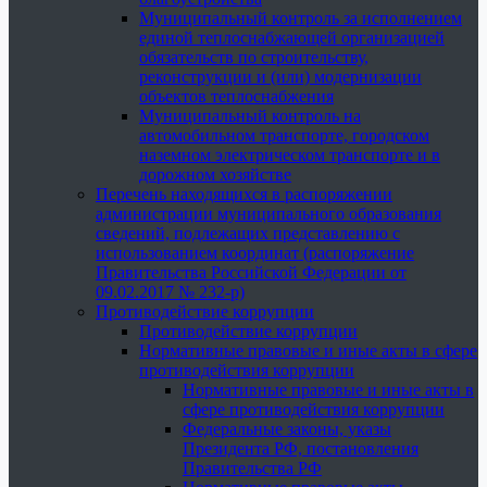
Муниципальный контроль за исполнением
единой теплоснабжающей организацией
обязательств по строительству,
реконструкции и (или) модернизации
объектов теплоснабжения
Муниципальный контроль на
автомобильном транспорте, городском
наземном электрическом транспорте и в
дорожном хозяйстве
Перечень находящихся в распоряжении
администрации муниципального образования
сведений, подлежащих представлению с
использованием координат (распоряжение
Правительства Российской Федерации от
09.02.2017 № 232-р)
Противодействие коррупции
Противодействие коррупции
Нормативные правовые и иные акты в сфере
противодействия коррупции
Нормативные правовые и иные акты в
сфере противодействия коррупции
Федеральные законы, указы
Президента РФ, постановления
Правительства РФ