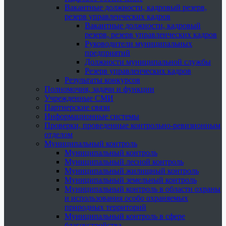
Вакантные должности, кадровый резерв,
резерв управленческих кадров
Вакантные должности, кадровый
резерв, резерв управленческих кадров
Руководители муниципальных
предприятий
Должности муниципальной службы
Резерв управленческих кадров
Результаты конкурсов
Полномочия, задачи и функции
Учрежденные СМИ
Партнерские связи
Информационные системы
Проверки, проведенные контрольно-ревизионным
отделом
Муниципальный контроль
Муниципальный контроль
Муниципальный лесной контроль
Муниципальный жилищный контроль
Муниципальный земельный контроль
Муниципальный контроль в области охраны
и использования особо охраняемых
природных территорий
Муниципальный контроль в сфере
благоустройства