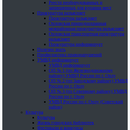
Реестр необорудованных и
запрещенных для купания мест
Прокуратура разъясняет
Прокуратура разъясняет
Орловская природоохранная
межрайонная прокуратура разъясняет
Орловская транспортная прокуратура
разъясняет
Прокуратура информирует
Полезно знать
Профилактика правонарушений
УМВД информирует
УМВД информирует
ОП № 1 (по Железнодорожному
району) УМВД России по г. Орлу
ОП № 2 (по Заводскому району) УМВД
России по г. Орлу
ОП № 3 (по Северному району) УМВД
России по г. Орлу
УМВД России по г. Орлу (Советский
район)
Культура
Культура
Жизнь городских библиотек
Фестивали и конкурсы