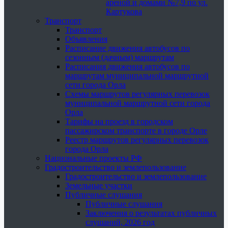
ареной и домами №7,9 по ул.
Картукова
Транспорт
Транспорт
Объявления
Расписание движения автобусов по
сезонным (дачным) маршрутам
Расписания движения автобусов по
маршрутам муниципальной маршрутной
сети города Орла
Схемы маршрутов регулярных перевозок
муниципальной маршрутной сети города
Орла
Тарифы на проезд в городском
пассажирском транспорте в городе Орле
Реестр маршрутов регулярных перевозок
города Орла
Национальные проекты РФ
Градостроительство и землепользование
Градостроительство и землепользование
Земельные участки
Публичные слушания
Публичные слушания
Заключения о результатах публичных
слушаний, 2026 год