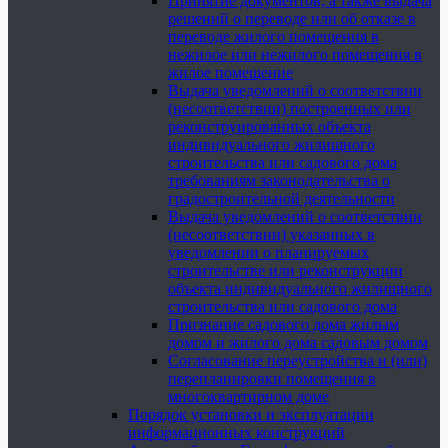
Принятие документов, а также выдача
решений о переводе или об отказе в
переводе жилого помещения в
нежилое или нежилого помещения в
жилое помещение
Выдача уведомлений о соответствии
(несоответствии) построенных или
реконструированных объекта
индивидуального жилищного
строительства или садового дома
требованиям законодательства о
градостроительной деятельности
Выдача уведомлений о соответствии
(несоответствии) указанных в
уведомлении о планируемых
строительстве или реконструкции
объекта индивидуального жилищного
строительства или садового дома
Признание садового дома жилым
домом и жилого дома садовым домом
Согласование переустройства и (или)
перепланировки помещения в
многоквартирном доме
Порядок установки и эксплуатации
информационных конструкций