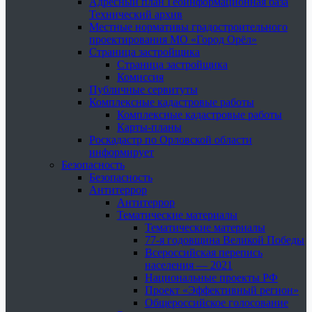
Адресный план Геоинформационная база
Технический архив
Местные нормативы градостроительного
проектирования МО «Город Орёл»
Страница застройщика
Страница застройщика
Комиссия
Публичные сервитуты
Комплексные кадастровые работы
Комплексные кадастровые работы
Карты-планы
Роскадастр по Орловской области
информирует
Безопасность
Безопасность
Антитеррор
Антитеррор
Тематические материалы
Тематические материалы
77-я годовщина Великой Победы
Всероссийская перепись
населения — 2021
Национальные проекты РФ
Проект «Эффективный регион»
Общероссийское голосование