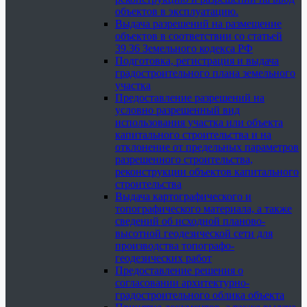
объектов в эксплуатацию.
Выдача разрешений на размещение
объектов в соответствии со статьей
39.36 Земельного кодекса РФ
Подготовка, регистрация и выдача
градостроительного плана земельного
участка
Предоставление разрешений на
условно разрешенный вид
использования участка или объекта
капитального строительства и на
отклонение от предельных параметров
разрешенного строительства,
реконструкции объектов капитального
строительства
Выдача картографического и
топографического материала, а также
сведений об исходной планово-
высотной геодезической сети для
производства топографо-
геодезических работ
Предоставление решения о
согласовании архитектурно-
градостроительного облика объекта