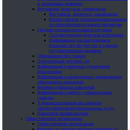
и программы развития
Фестивали, конкурсы, олимпиады
Фестивали, конкурсы, олимпиады
Всероссийская олимпиада школьников
по общеобразовательным предметам
Государственная итоговая аттестация
Государственная итоговая аттестация
Информация для выпускников
прошлых лет об участии в едином
государственном экзамене
Образование без границ
Электронный детский сад
Информация о закупках управления
образования
Информация о проведенных управлением
образования проверках
Формы и образцы заявлений
Информация о работе с обращениями
граждан
Административные регламенты
предоставления муниципальных услуг
Навигатор профилактики
Общественные организации
Общественные организации
Конкурс на предоставление субсидий из