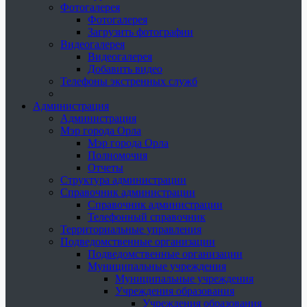
Фотогалерея
Фотогалерея
Загрузить фотографии
Видеогалерея
Видеогалерея
Добавить видео
Телефоны экстренных служб
Администрация
Администрация
Мэр города Орла
Мэр города Орла
Полномочия
Отчеты
Структура администрации
Справочник администрации
Справочник администрации
Телефонный справочник
Территориальные управления
Подведомственные организации
Подведомственные организации
Муниципальные учреждения
Муниципальные учреждения
Учреждения образования
Учреждения образования