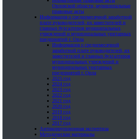
Нормативные правовые акты
Орловской области, муниципальные
правовые акты
Информация о среднемесячной заработной
плате руководителей, их заместителей и
главных бухгалтеров муниципальных
учреждений и муниципальных унитарных
предприятий г. Орла
Информация о среднемесячной
заработной плате руководителей, их
заместителей и главных бухгалтеров
муниципальных учреждений и
муниципальных унитарных
предприятий г. Орла
2025 год
2024 год
2023 год
2022 год
2021 год
2020 год
2019 год
2018 год
2017 год
Антикоррупционная экспертиза
Методические материалы