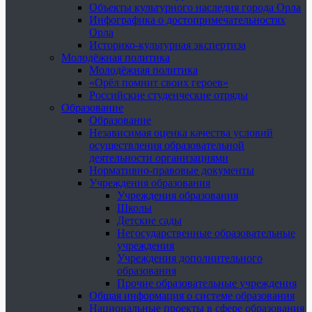
Объекты культурного наследия города Орла
Инфографика о достопримечательностях
Орла
Историко-культурная экспертиза
Молодёжная политика
Молодёжная политика
«Орёл помнит своих героев»
Российские студенческие отряды
Образование
Образование
Независимая оценка качества условий
осуществления образовательной
деятельности организациями
Нормативно-правовые документы
Учреждения образования
Учреждения образования
Школы
Детские сады
Негосударственные образовательные
учреждения
Учреждения дополнительного
образования
Прочие образовательные учреждения
Общая информация о системе образования
Национальные проекты в сфере образования