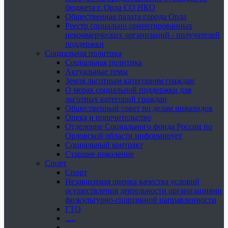
бюджета г. Орла СО НКО
Общественная палата города Орла
Реестр социально ориентированных
некоммерческих организаций - получателей
поддержки
Социальная политика
Социальная политика
Актуальные темы
Земля льготным категориям граждан
О мерах социальной поддержки для
льготных категорий граждан
Общественный совет по делам инвалидов
Опека и попечительство
Отделение Социального фонда России по
Орловской области информирует
Социальный контракт
Старшее поколение
Спорт
Спорт
Независимая оценка качества условий
осуществления деятельности организациями
физкультурно-спортивной направленности
ГТО
.....
......