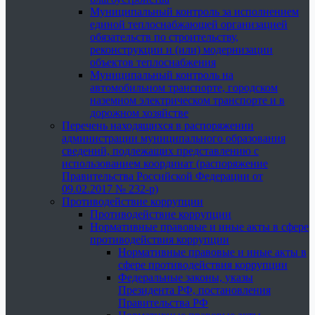
Муниципальный контроль за исполнением
единой теплоснабжающей организацией
обязательств по строительству,
реконструкции и (или) модернизации
объектов теплоснабжения
Муниципальный контроль на
автомобильном транспорте, городском
наземном электрическом транспорте и в
дорожном хозяйстве
Перечень находящихся в распоряжении
администрации муниципального образования
сведений, подлежащих представлению с
использованием координат (распоряжение
Правительства Российской Федерации от
09.02.2017 № 232-р)
Противодействие коррупции
Противодействие коррупции
Нормативные правовые и иные акты в сфере
противодействия коррупции
Нормативные правовые и иные акты в
сфере противодействия коррупции
Федеральные законы, указы
Президента РФ, постановления
Правительства РФ