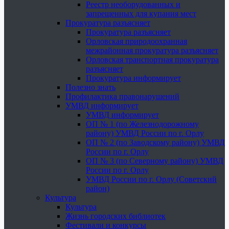
Реестр необорудованных и
запрещенных для купания мест
Прокуратура разъясняет
Прокуратура разъясняет
Орловская природоохранная
межрайонная прокуратура разъясняет
Орловская транспортная прокуратура
разъясняет
Прокуратура информирует
Полезно знать
Профилактика правонарушений
УМВД информирует
УМВД информирует
ОП № 1 (по Железнодорожному
району) УМВД России по г. Орлу
ОП № 2 (по Заводскому району) УМВД
России по г. Орлу
ОП № 3 (по Северному району) УМВД
России по г. Орлу
УМВД России по г. Орлу (Советский
район)
Культура
Культура
Жизнь городских библиотек
Фестивали и конкурсы