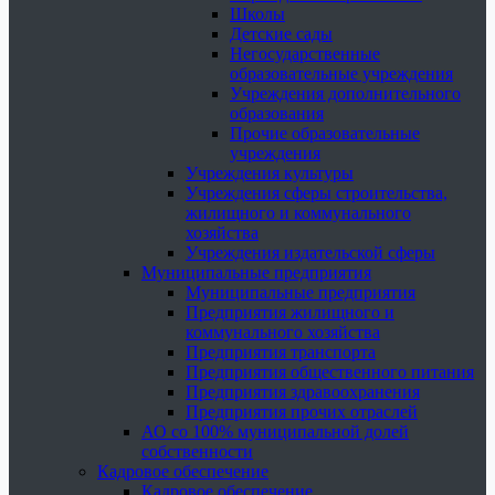
Школы
Детские сады
Негосударственные
образовательные учреждения
Учреждения дополнительного
образования
Прочие образовательные
учреждения
Учреждения культуры
Учреждения сферы строительства,
жилищного и коммунального
хозяйства
Учреждения издательской сферы
Муниципальные предприятия
Муниципальные предприятия
Предприятия жилищного и
коммунального хозяйства
Предприятия транспорта
Предприятия общественного питания
Предприятия здравоохранения
Предприятия прочих отраслей
АО со 100% муниципальной долей
собственности
Кадровое обеспечение
Кадровое обеспечение