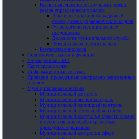
Вакантные должности, кадровый резерв,
резерв управленческих кадров
Вакантные должности, кадровый
резерв, резерв управленческих кадров
Руководители муниципальных
предприятий
Должности муниципальной службы
Резерв управленческих кадров
Результаты конкурсов
Полномочия, задачи и функции
Учрежденные СМИ
Партнерские связи
Информационные системы
Проверки, проведенные контрольно-ревизионным
отделом
Муниципальный контроль
Муниципальный контроль
Муниципальный лесной контроль
Муниципальный жилищный контроль
Муниципальный земельный контроль
Муниципальный контроль в области охраны
и использования особо охраняемых
природных территорий
Муниципальный контроль в сфере
благоустройства