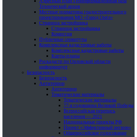
Адресный план Геоинформационная база
Технический архив
Местные нормативы градостроительного
проектирования МО «Город Орёл»
Страница застройщика
Страница застройщика
Комиссия
Публичные сервитуты
Комплексные кадастровые работы
Комплексные кадастровые работы
Карты-планы
Роскадастр по Орловской области
информирует
Безопасность
Безопасность
Антитеррор
Антитеррор
Тематические материалы
Тематические материалы
77-я годовщина Великой Победы
Всероссийская перепись
населения — 2021
Национальные проекты РФ
Проект «Эффективный регион»
Общероссийское голосование