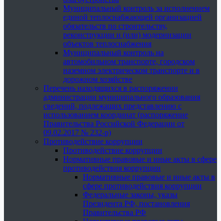
Муниципальный контроль за исполнением
единой теплоснабжающей организацией
обязательств по строительству,
реконструкции и (или) модернизации
объектов теплоснабжения
Муниципальный контроль на
автомобильном транспорте, городском
наземном электрическом транспорте и в
дорожном хозяйстве
Перечень находящихся в распоряжении
администрации муниципального образования
сведений, подлежащих представлению с
использованием координат (распоряжение
Правительства Российской Федерации от
09.02.2017 № 232-р)
Противодействие коррупции
Противодействие коррупции
Нормативные правовые и иные акты в сфере
противодействия коррупции
Нормативные правовые и иные акты в
сфере противодействия коррупции
Федеральные законы, указы
Президента РФ, постановления
Правительства РФ