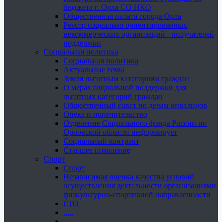
бюджета г. Орла СО НКО
Общественная палата города Орла
Реестр социально ориентированных
некоммерческих организаций - получателей
поддержки
Социальная политика
Социальная политика
Актуальные темы
Земля льготным категориям граждан
О мерах социальной поддержки для
льготных категорий граждан
Общественный совет по делам инвалидов
Опека и попечительство
Отделение Социального фонда России по
Орловской области информирует
Социальный контракт
Старшее поколение
Спорт
Спорт
Независимая оценка качества условий
осуществления деятельности организациями
физкультурно-спортивной направленности
ГТО
.....
......