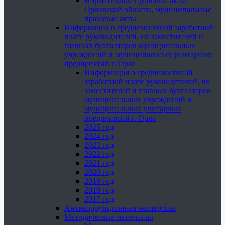
Нормативные правовые акты
Орловской области, муниципальные
правовые акты
Информация о среднемесячной заработной
плате руководителей, их заместителей и
главных бухгалтеров муниципальных
учреждений и муниципальных унитарных
предприятий г. Орла
Информация о среднемесячной
заработной плате руководителей, их
заместителей и главных бухгалтеров
муниципальных учреждений и
муниципальных унитарных
предприятий г. Орла
2025 год
2024 год
2023 год
2022 год
2021 год
2020 год
2019 год
2018 год
2017 год
Антикоррупционная экспертиза
Методические материалы