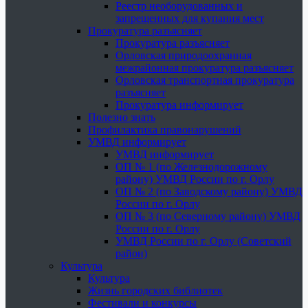
Реестр необорудованных и
запрещенных для купания мест
Прокуратура разъясняет
Прокуратура разъясняет
Орловская природоохранная
межрайонная прокуратура разъясняет
Орловская транспортная прокуратура
разъясняет
Прокуратура информирует
Полезно знать
Профилактика правонарушений
УМВД информирует
УМВД информирует
ОП № 1 (по Железнодорожному
району) УМВД России по г. Орлу
ОП № 2 (по Заводскому району) УМВД
России по г. Орлу
ОП № 3 (по Северному району) УМВД
России по г. Орлу
УМВД России по г. Орлу (Советский
район)
Культура
Культура
Жизнь городских библиотек
Фестивали и конкурсы