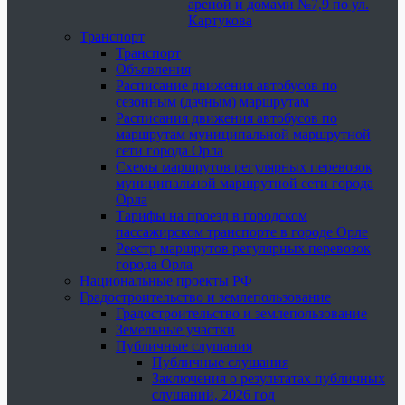
ареной и домами №7,9 по ул.
Картукова
Транспорт
Транспорт
Объявления
Расписание движения автобусов по
сезонным (дачным) маршрутам
Расписания движения автобусов по
маршрутам муниципальной маршрутной
сети города Орла
Схемы маршрутов регулярных перевозок
муниципальной маршрутной сети города
Орла
Тарифы на проезд в городском
пассажирском транспорте в городе Орле
Реестр маршрутов регулярных перевозок
города Орла
Национальные проекты РФ
Градостроительство и землепользование
Градостроительство и землепользование
Земельные участки
Публичные слушания
Публичные слушания
Заключения о результатах публичных
слушаний, 2026 год