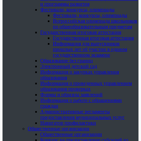
и программы развития
Фестивали, конкурсы, олимпиады
Фестивали, конкурсы, олимпиады
Всероссийская олимпиада школьников
по общеобразовательным предметам
Государственная итоговая аттестация
Государственная итоговая аттестация
Информация для выпускников
прошлых лет об участии в едином
государственном экзамене
Образование без границ
Электронный детский сад
Информация о закупках управления
образования
Информация о проведенных управлением
образования проверках
Формы и образцы заявлений
Информация о работе с обращениями
граждан
Административные регламенты
предоставления муниципальных услуг
Навигатор профилактики
Общественные организации
Общественные организации
Конкурс на предоставление субсидий из