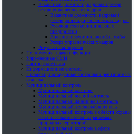
Вакантные должности, кадровый резерв,
резерв управленческих кадров
Вакантные должности, кадровый
резерв, резерв управленческих кадров
Руководители муниципальных
предприятий
Должности муниципальной службы
Резерв управленческих кадров
Результаты конкурсов
Полномочия, задачи и функции
Учрежденные СМИ
Партнерские связи
Информационные системы
Проверки, проведенные контрольно-ревизионным
отделом
Муниципальный контроль
Муниципальный контроль
Муниципальный лесной контроль
Муниципальный жилищный контроль
Муниципальный земельный контроль
Муниципальный контроль в области охраны
и использования особо охраняемых
природных территорий
Муниципальный контроль в сфере
благоустройства