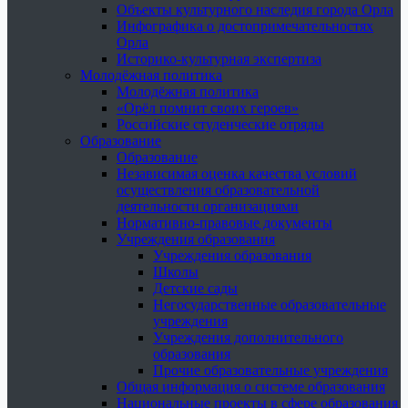
Объекты культурного наследия города Орла
Инфографика о достопримечательностях
Орла
Историко-культурная экспертиза
Молодёжная политика
Молодёжная политика
«Орёл помнит своих героев»
Российские студенческие отряды
Образование
Образование
Независимая оценка качества условий
осуществления образовательной
деятельности организациями
Нормативно-правовые документы
Учреждения образования
Учреждения образования
Школы
Детские сады
Негосударственные образовательные
учреждения
Учреждения дополнительного
образования
Прочие образовательные учреждения
Общая информация о системе образования
Национальные проекты в сфере образования