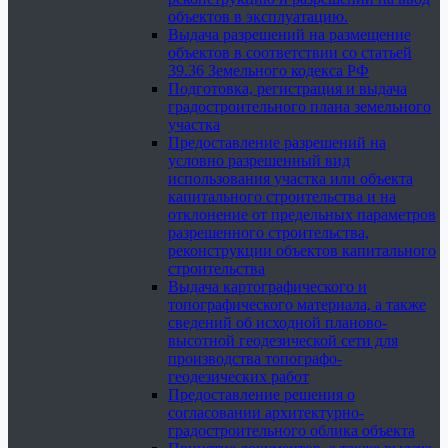
объектов в эксплуатацию.
Выдача разрешений на размещение
объектов в соответствии со статьей
39.36 Земельного кодекса РФ
Подготовка, регистрация и выдача
градостроительного плана земельного
участка
Предоставление разрешений на
условно разрешенный вид
использования участка или объекта
капитального строительства и на
отклонение от предельных параметров
разрешенного строительства,
реконструкции объектов капитального
строительства
Выдача картографического и
топографического материала, а также
сведений об исходной планово-
высотной геодезической сети для
производства топографо-
геодезических работ
Предоставление решения о
согласовании архитектурно-
градостроительного облика объекта