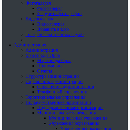
Фотогалерея
Фотогалерея
Загрузить фотографии
Видеогалерея
Видеогалерея
Добавить видео
Телефоны экстренных служб
Администрация
Администрация
Мэр города Орла
Мэр города Орла
Полномочия
Отчеты
Структура администрации
Справочник администрации
Справочник администрации
Телефонный справочник
Территориальные управления
Подведомственные организации
Подведомственные организации
Муниципальные учреждения
Муниципальные учреждения
Учреждения образования
Учреждения образования