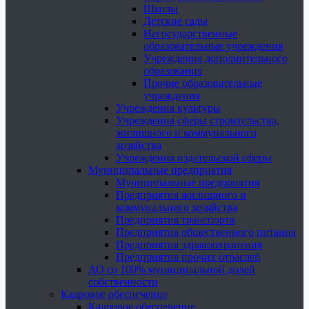
Школы
Детские сады
Негосударственные
образовательные учреждения
Учреждения дополнительного
образования
Прочие образовательные
учреждения
Учреждения культуры
Учреждения сферы строительства,
жилищного и коммунального
хозяйства
Учреждения издательской сферы
Муниципальные предприятия
Муниципальные предприятия
Предприятия жилищного и
коммунального хозяйства
Предприятия транспорта
Предприятия общественного питания
Предприятия здравоохранения
Предприятия прочих отраслей
АО со 100% муниципальной долей
собственности
Кадровое обеспечение
Кадровое обеспечение