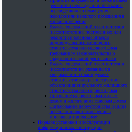
Принятие документов, а также выдача
решений о переводе или об отказе в
переводе жилого помещения в
нежилое или нежилого помещения в
жилое помещение
Выдача уведомлений о соответствии
(несоответствии) построенных или
реконструированных объекта
индивидуального жилищного
строительства или садового дома
требованиям законодательства о
градостроительной деятельности
Выдача уведомлений о соответствии
(несоответствии) указанных в
уведомлении о планируемых
строительстве или реконструкции
объекта индивидуального жилищного
строительства или садового дома
Признание садового дома жилым
домом и жилого дома садовым домом
Согласование переустройства и (или)
перепланировки помещения в
многоквартирном доме
Порядок установки и эксплуатации
информационных конструкций