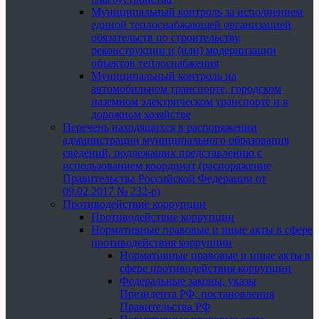
Муниципальный контроль за исполнением
единой теплоснабжающей организацией
обязательств по строительству,
реконструкции и (или) модернизации
объектов теплоснабжения
Муниципальный контроль на
автомобильном транспорте, городском
наземном электрическом транспорте и в
дорожном хозяйстве
Перечень находящихся в распоряжении
администрации муниципального образования
сведений, подлежащих представлению с
использованием координат (распоряжение
Правительства Российской Федерации от
09.02.2017 № 232-р)
Противодействие коррупции
Противодействие коррупции
Нормативные правовые и иные акты в сфере
противодействия коррупции
Нормативные правовые и иные акты в
сфере противодействия коррупции
Федеральные законы, указы
Президента РФ, постановления
Правительства РФ