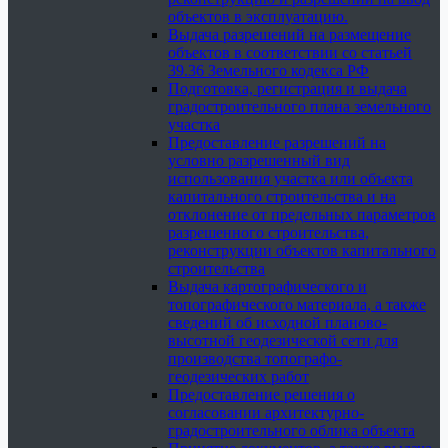
объектов в эксплуатацию.
Выдача разрешений на размещение
объектов в соответствии со статьей
39.36 Земельного кодекса РФ
Подготовка, регистрация и выдача
градостроительного плана земельного
участка
Предоставление разрешений на
условно разрешенный вид
использования участка или объекта
капитального строительства и на
отклонение от предельных параметров
разрешенного строительства,
реконструкции объектов капитального
строительства
Выдача картографического и
топографического материала, а также
сведений об исходной планово-
высотной геодезической сети для
производства топографо-
геодезических работ
Предоставление решения о
согласовании архитектурно-
градостроительного облика объекта