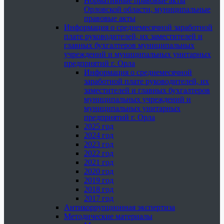
Нормативные правовые акты
Орловской области, муниципальные
правовые акты
Информация о среднемесячной заработной
плате руководителей, их заместителей и
главных бухгалтеров муниципальных
учреждений и муниципальных унитарных
предприятий г. Орла
Информация о среднемесячной
заработной плате руководителей, их
заместителей и главных бухгалтеров
муниципальных учреждений и
муниципальных унитарных
предприятий г. Орла
2025 год
2024 год
2023 год
2022 год
2021 год
2020 год
2019 год
2018 год
2017 год
Антикоррупционная экспертиза
Методические материалы