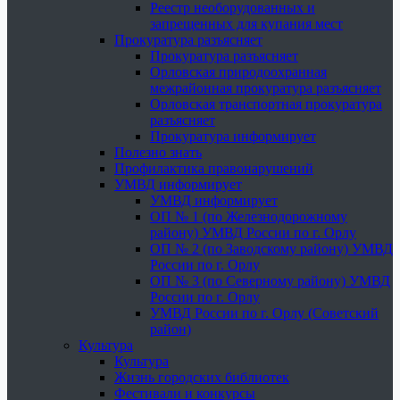
Реестр необорудованных и
запрещенных для купания мест
Прокуратура разъясняет
Прокуратура разъясняет
Орловская природоохранная
межрайонная прокуратура разъясняет
Орловская транспортная прокуратура
разъясняет
Прокуратура информирует
Полезно знать
Профилактика правонарушений
УМВД информирует
УМВД информирует
ОП № 1 (по Железнодорожному
району) УМВД России по г. Орлу
ОП № 2 (по Заводскому району) УМВД
России по г. Орлу
ОП № 3 (по Северному району) УМВД
России по г. Орлу
УМВД России по г. Орлу (Советский
район)
Культура
Культура
Жизнь городских библиотек
Фестивали и конкурсы