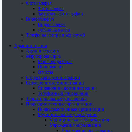
Фотогалерея
Фотогалерея
Загрузить фотографии
Видеогалерея
Видеогалерея
Добавить видео
Телефоны экстренных служб
Администрация
Администрация
Мэр города Орла
Мэр города Орла
Полномочия
Отчеты
Структура администрации
Справочник администрации
Справочник администрации
Телефонный справочник
Территориальные управления
Подведомственные организации
Подведомственные организации
Муниципальные учреждения
Муниципальные учреждения
Учреждения образования
Учреждения образования