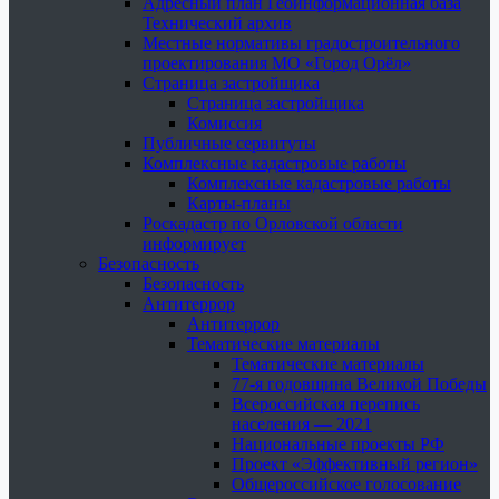
Адресный план Геоинформационная база
Технический архив
Местные нормативы градостроительного
проектирования МО «Город Орёл»
Страница застройщика
Страница застройщика
Комиссия
Публичные сервитуты
Комплексные кадастровые работы
Комплексные кадастровые работы
Карты-планы
Роскадастр по Орловской области
информирует
Безопасность
Безопасность
Антитеррор
Антитеррор
Тематические материалы
Тематические материалы
77-я годовщина Великой Победы
Всероссийская перепись
населения — 2021
Национальные проекты РФ
Проект «Эффективный регион»
Общероссийское голосование