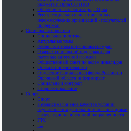
бюджета г. Орла СО НКО
Общественная палата города Орла
Реестр социально ориентированных
некоммерческих организаций - получателей
поддержки
Социальная политика
Социальная политика
Актуальные темы
Земля льготным категориям граждан
О мерах социальной поддержки для
льготных категорий граждан
Общественный совет по делам инвалидов
Опека и попечительство
Отделение Социального фонда России по
Орловской области информирует
Социальный контракт
Старшее поколение
Спорт
Спорт
Независимая оценка качества условий
осуществления деятельности организациями
физкультурно-спортивной направленности
ГТО
.....
......