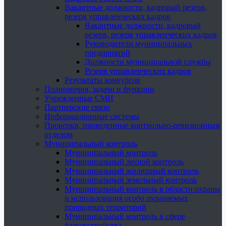
Вакантные должности, кадровый резерв,
резерв управленческих кадров
Вакантные должности, кадровый
резерв, резерв управленческих кадров
Руководители муниципальных
предприятий
Должности муниципальной службы
Резерв управленческих кадров
Результаты конкурсов
Полномочия, задачи и функции
Учрежденные СМИ
Партнерские связи
Информационные системы
Проверки, проведенные контрольно-ревизионным
отделом
Муниципальный контроль
Муниципальный контроль
Муниципальный лесной контроль
Муниципальный жилищный контроль
Муниципальный земельный контроль
Муниципальный контроль в области охраны
и использования особо охраняемых
природных территорий
Муниципальный контроль в сфере
благоустройства