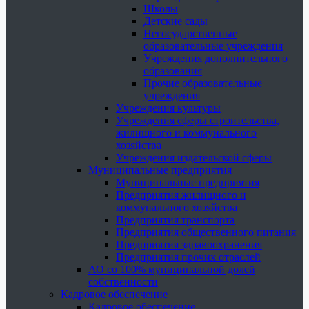
Школы
Детские сады
Негосударственные
образовательные учреждения
Учреждения дополнительного
образования
Прочие образовательные
учреждения
Учреждения культуры
Учреждения сферы строительства,
жилищного и коммунального
хозяйства
Учреждения издательской сферы
Муниципальные предприятия
Муниципальные предприятия
Предприятия жилищного и
коммунального хозяйства
Предприятия транспорта
Предприятия общественного питания
Предприятия здравоохранения
Предприятия прочих отраслей
АО со 100% муниципальной долей
собственности
Кадровое обеспечение
Кадровое обеспечение