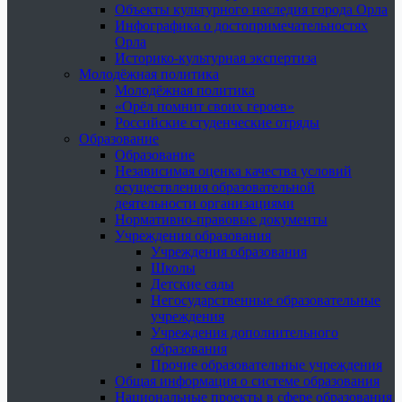
Объекты культурного наследия города Орла
Инфографика о достопримечательностях
Орла
Историко-культурная экспертиза
Молодёжная политика
Молодёжная политика
«Орёл помнит своих героев»
Российские студенческие отряды
Образование
Образование
Независимая оценка качества условий
осуществления образовательной
деятельности организациями
Нормативно-правовые документы
Учреждения образования
Учреждения образования
Школы
Детские сады
Негосударственные образовательные
учреждения
Учреждения дополнительного
образования
Прочие образовательные учреждения
Общая информация о системе образования
Национальные проекты в сфере образования