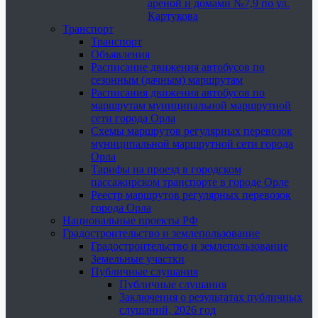
ареной и домами №7,9 по ул.
Картукова
Транспорт
Транспорт
Объявления
Расписание движения автобусов по
сезонным (дачным) маршрутам
Расписания движения автобусов по
маршрутам муниципальной маршрутной
сети города Орла
Схемы маршрутов регулярных перевозок
муниципальной маршрутной сети города
Орла
Тарифы на проезд в городском
пассажирском транспорте в городе Орле
Реестр маршрутов регулярных перевозок
города Орла
Национальные проекты РФ
Градостроительство и землепользование
Градостроительство и землепользование
Земельные участки
Публичные слушания
Публичные слушания
Заключения о результатах публичных
слушаний, 2026 год