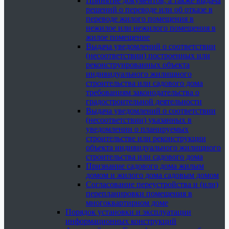
Принятие документов, а также выдача
решений о переводе или об отказе в
переводе жилого помещения в
нежилое или нежилого помещения в
жилое помещение
Выдача уведомлений о соответствии
(несоответствии) построенных или
реконструированных объекта
индивидуального жилищного
строительства или садового дома
требованиям законодательства о
градостроительной деятельности
Выдача уведомлений о соответствии
(несоответствии) указанных в
уведомлении о планируемых
строительстве или реконструкции
объекта индивидуального жилищного
строительства или садового дома
Признание садового дома жилым
домом и жилого дома садовым домом
Согласование переустройства и (или)
перепланировки помещения в
многоквартирном доме
Порядок установки и эксплуатации
информационных конструкций