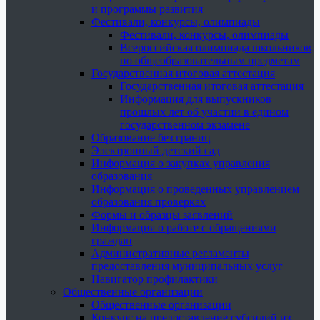
и программы развития
Фестивали, конкурсы, олимпиады
Фестивали, конкурсы, олимпиады
Всероссийская олимпиада школьников
по общеобразовательным предметам
Государственная итоговая аттестация
Государственная итоговая аттестация
Информация для выпускников
прошлых лет об участии в едином
государственном экзамене
Образование без границ
Электронный детский сад
Информация о закупках управления
образования
Информация о проведенных управлением
образования проверках
Формы и образцы заявлений
Информация о работе с обращениями
граждан
Административные регламенты
предоставления муниципальных услуг
Навигатор профилактики
Общественные организации
Общественные организации
Конкурс на предоставление субсидий из