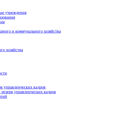
ные учреждения
азования
ния
щного и коммунального хозяйства
го хозяйства
ости
рв управленческих кадров
 резерв управленческих кадров
ятий