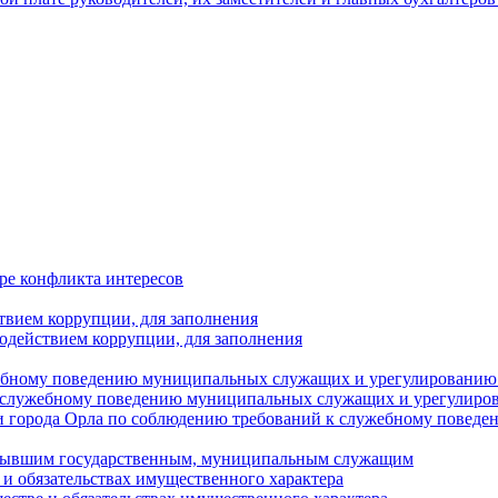
ре конфликта интересов
твием коррупции, для заполнения
одействием коррупции, для заполнения
ебному поведению муниципальных служащих и урегулированию 
 служебному поведению муниципальных служащих и урегулиро
 города Орла по соблюдению требований к служебному повед
с бывшим государственным, муниципальным служащим
е и обязательствах имущественного характера