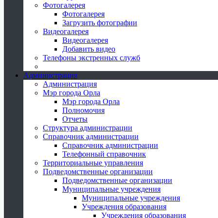
Фотогалерея
Фотогалерея
Загрузить фотографии
Видеогалерея
Видеогалерея
Добавить видео
Телефоны экстренных служб
Администрация
Администрация
Мэр города Орла
Мэр города Орла
Полномочия
Отчеты
Структура администрации
Справочник администрации
Справочник администрации
Телефонный справочник
Территориальные управления
Подведомственные организации
Подведомственные организации
Муниципальные учреждения
Муниципальные учреждения
Учреждения образования
Учреждения образования