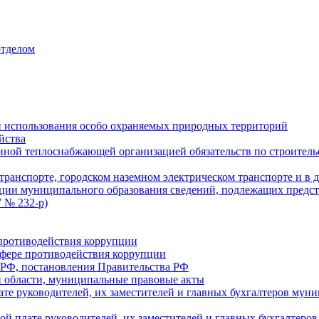
отделом
 использования особо охраняемых природных территорий
йства
ой теплоснабжающей организацией обязательств по строительс
ранспорте, городском наземном электрическом транспорте и в 
ции муниципального образования сведений, подлежащих предст
 № 232-р)
противодействия коррупции
фере противодействия коррупции
 РФ, постановления Правительства РФ
 области, муниципальные правовые акты
ате руководителей, их заместителей и главных бухгалтеров м
ой плате руководителей, их заместителей и главных бухгалте