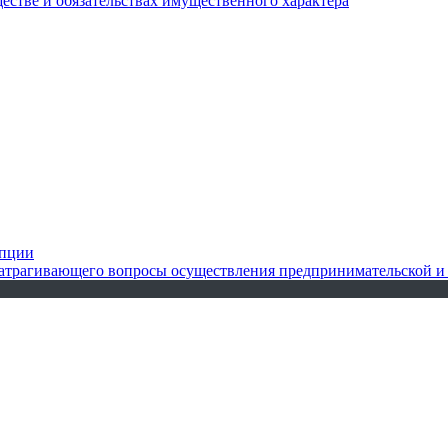
ществе и обязательствах имущественного характера
упции
 затрагивающего вопросы осуществления предпринимательской и