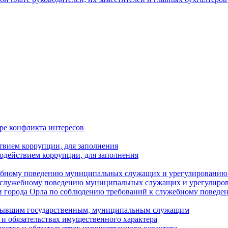
ре конфликта интересов
твием коррупции, для заполнения
одействием коррупции, для заполнения
ебному поведению муниципальных служащих и урегулированию 
 служебному поведению муниципальных служащих и урегулиро
 города Орла по соблюдению требований к служебному повед
с бывшим государственным, муниципальным служащим
е и обязательствах имущественного характера