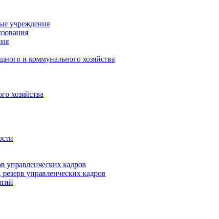
ные учреждения
азования
ния
щного и коммунального хозяйства
го хозяйства
ости
рв управленческих кадров
 резерв управленческих кадров
ятий