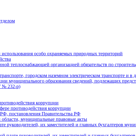
отделом
 использования особо охраняемых природных территорий
йства
ой теплоснабжающей организацией обязательств по строительс
ранспорте, городском наземном электрическом транспорте и в 
ции муниципального образования сведений, подлежащих предст
 № 232-р)
противодействия коррупции
фере противодействия коррупции
 РФ, постановления Правительства РФ
 области, муниципальные правовые акты
ате руководителей, их заместителей и главных бухгалтеров м
ой плате руководителей, их заместителей и главных бухгалте