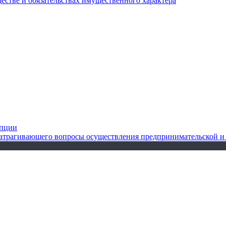
ществе и обязательствах имущественного характера
упции
 затрагивающего вопросы осуществления предпринимательской и