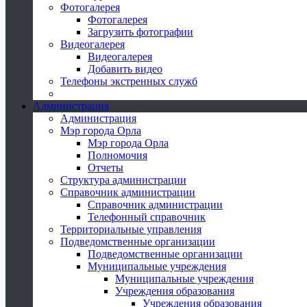
Фотогалерея
Фотогалерея
Загрузить фотографии
Видеогалерея
Видеогалерея
Добавить видео
Телефоны экстренных служб
Администрация
Администрация
Мэр города Орла
Мэр города Орла
Полномочия
Отчеты
Структура администрации
Справочник администрации
Справочник администрации
Телефонный справочник
Территориальные управления
Подведомственные организации
Подведомственные организации
Муниципальные учреждения
Муниципальные учреждения
Учреждения образования
Учреждения образования