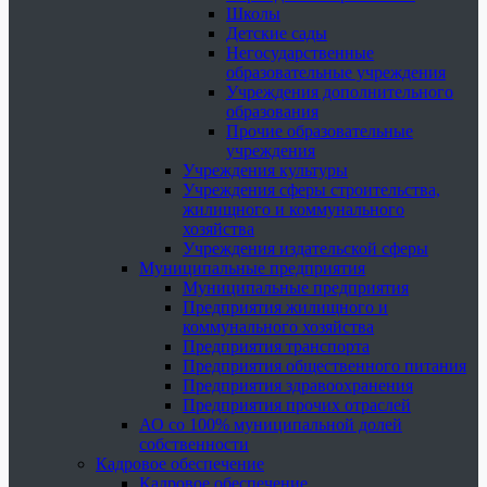
Школы
Детские сады
Негосударственные
образовательные учреждения
Учреждения дополнительного
образования
Прочие образовательные
учреждения
Учреждения культуры
Учреждения сферы строительства,
жилищного и коммунального
хозяйства
Учреждения издательской сферы
Муниципальные предприятия
Муниципальные предприятия
Предприятия жилищного и
коммунального хозяйства
Предприятия транспорта
Предприятия общественного питания
Предприятия здравоохранения
Предприятия прочих отраслей
АО со 100% муниципальной долей
собственности
Кадровое обеспечение
Кадровое обеспечение