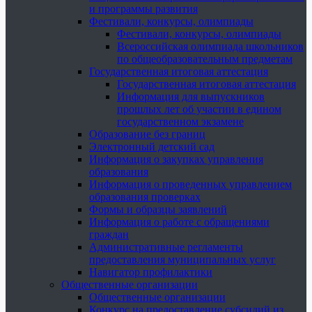
и программы развития
Фестивали, конкурсы, олимпиады
Фестивали, конкурсы, олимпиады
Всероссийская олимпиада школьников
по общеобразовательным предметам
Государственная итоговая аттестация
Государственная итоговая аттестация
Информация для выпускников
прошлых лет об участии в едином
государственном экзамене
Образование без границ
Электронный детский сад
Информация о закупках управления
образования
Информация о проведенных управлением
образования проверках
Формы и образцы заявлений
Информация о работе с обращениями
граждан
Административные регламенты
предоставления муниципальных услуг
Навигатор профилактики
Общественные организации
Общественные организации
Конкурс на предоставление субсидий из