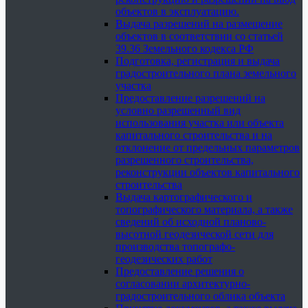
объектов в эксплуатацию.
Выдача разрешений на размещение
объектов в соответствии со статьей
39.36 Земельного кодекса РФ
Подготовка, регистрация и выдача
градостроительного плана земельного
участка
Предоставление разрешений на
условно разрешенный вид
использования участка или объекта
капитального строительства и на
отклонение от предельных параметров
разрешенного строительства,
реконструкции объектов капитального
строительства
Выдача картографического и
топографического материала, а также
сведений об исходной планово-
высотной геодезической сети для
производства топографо-
геодезических работ
Предоставление решения о
согласовании архитектурно-
градостроительного облика объекта