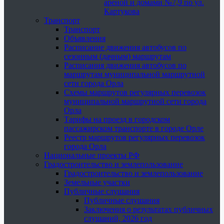
ареной и домами №7,9 по ул.
Картукова
Транспорт
Транспорт
Объявления
Расписание движения автобусов по
сезонным (дачным) маршрутам
Расписания движения автобусов по
маршрутам муниципальной маршрутной
сети города Орла
Схемы маршрутов регулярных перевозок
муниципальной маршрутной сети города
Орла
Тарифы на проезд в городском
пассажирском транспорте в городе Орле
Реестр маршрутов регулярных перевозок
города Орла
Национальные проекты РФ
Градостроительство и землепользование
Градостроительство и землепользование
Земельные участки
Публичные слушания
Публичные слушания
Заключения о результатах публичных
слушаний, 2026 год