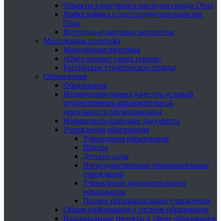
Объекты культурного наследия города Орла
Инфографика о достопримечательностях
Орла
Историко-культурная экспертиза
Молодёжная политика
Молодёжная политика
«Орёл помнит своих героев»
Российские студенческие отряды
Образование
Образование
Независимая оценка качества условий
осуществления образовательной
деятельности организациями
Нормативно-правовые документы
Учреждения образования
Учреждения образования
Школы
Детские сады
Негосударственные образовательные
учреждения
Учреждения дополнительного
образования
Прочие образовательные учреждения
Общая информация о системе образования
Национальные проекты в сфере образования