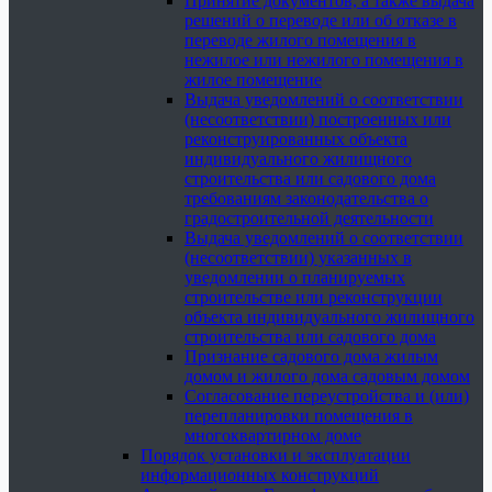
Принятие документов, а также выдача
решений о переводе или об отказе в
переводе жилого помещения в
нежилое или нежилого помещения в
жилое помещение
Выдача уведомлений о соответствии
(несоответствии) построенных или
реконструированных объекта
индивидуального жилищного
строительства или садового дома
требованиям законодательства о
градостроительной деятельности
Выдача уведомлений о соответствии
(несоответствии) указанных в
уведомлении о планируемых
строительстве или реконструкции
объекта индивидуального жилищного
строительства или садового дома
Признание садового дома жилым
домом и жилого дома садовым домом
Согласование переустройства и (или)
перепланировки помещения в
многоквартирном доме
Порядок установки и эксплуатации
информационных конструкций