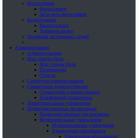
Фотогалерея
Фотогалерея
Загрузить фотографии
Видеогалерея
Видеогалерея
Добавить видео
Телефоны экстренных служб
Администрация
Администрация
Мэр города Орла
Мэр города Орла
Полномочия
Отчеты
Структура администрации
Справочник администрации
Справочник администрации
Телефонный справочник
Территориальные управления
Подведомственные организации
Подведомственные организации
Муниципальные учреждения
Муниципальные учреждения
Учреждения образования
Учреждения образования