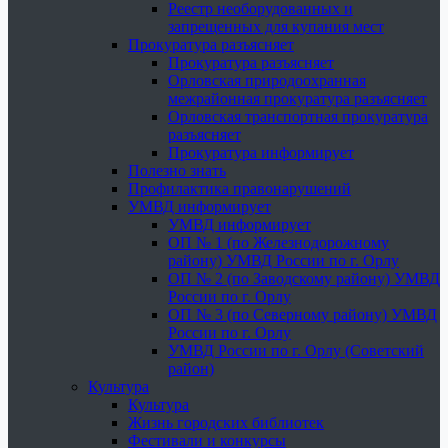
Реестр необорудованных и
запрещенных для купания мест
Прокуратура разъясняет
Прокуратура разъясняет
Орловская природоохранная
межрайонная прокуратура разъясняет
Орловская транспортная прокуратура
разъясняет
Прокуратура информирует
Полезно знать
Профилактика правонарушений
УМВД информирует
УМВД информирует
ОП № 1 (по Железнодорожному
району) УМВД России по г. Орлу
ОП № 2 (по Заводскому району) УМВД
России по г. Орлу
ОП № 3 (по Северному району) УМВД
России по г. Орлу
УМВД России по г. Орлу (Советский
район)
Культура
Культура
Жизнь городских библиотек
Фестивали и конкурсы