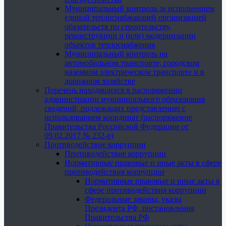
Муниципальный контроль за исполнением
единой теплоснабжающей организацией
обязательств по строительству,
реконструкции и (или) модернизации
объектов теплоснабжения
Муниципальный контроль на
автомобильном транспорте, городском
наземном электрическом транспорте и в
дорожном хозяйстве
Перечень находящихся в распоряжении
администрации муниципального образования
сведений, подлежащих представлению с
использованием координат (распоряжение
Правительства Российской Федерации от
09.02.2017 № 232-р)
Противодействие коррупции
Противодействие коррупции
Нормативные правовые и иные акты в сфере
противодействия коррупции
Нормативные правовые и иные акты в
сфере противодействия коррупции
Федеральные законы, указы
Президента РФ, постановления
Правительства РФ