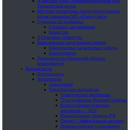
Адресный план Геоинформационная база
Технический архив
Местные нормативы градостроительного
проектирования МО «Город Орёл»
Страница застройщика
Страница застройщика
Комиссия
Публичные сервитуты
Комплексные кадастровые работы
Комплексные кадастровые работы
Карты-планы
Роскадастр по Орловской области
информирует
Безопасность
Безопасность
Антитеррор
Антитеррор
Тематические материалы
Тематические материалы
77-я годовщина Великой Победы
Всероссийская перепись
населения — 2021
Национальные проекты РФ
Проект «Эффективный регион»
Общероссийское голосование