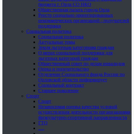
бюджета г. Орла СО НКО
Общественная палата города Орла
Реестр социально ориентированных
некоммерческих организаций - получателей
поддержки
Социальная политика
Социальная политика
Актуальные темы
Земля льготным категориям граждан
О мерах социальной поддержки для
льготных категорий граждан
Общественный совет по делам инвалидов
Опека и попечительство
Отделение Социального фонда России по
Орловской области информирует
Социальный контракт
Старшее поколение
Спорт
Спорт
Независимая оценка качества условий
осуществления деятельности организациями
физкультурно-спортивной направленности
ГТО
.....
......