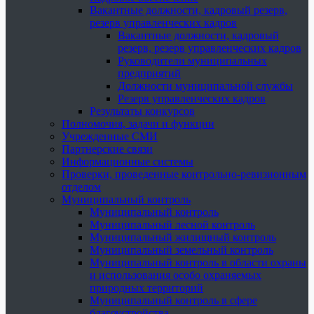
Вакантные должности, кадровый резерв,
резерв управленческих кадров
Вакантные должности, кадровый
резерв, резерв управленческих кадров
Руководители муниципальных
предприятий
Должности муниципальной службы
Резерв управленческих кадров
Результаты конкурсов
Полномочия, задачи и функции
Учрежденные СМИ
Партнерские связи
Информационные системы
Проверки, проведенные контрольно-ревизионным
отделом
Муниципальный контроль
Муниципальный контроль
Муниципальный лесной контроль
Муниципальный жилищный контроль
Муниципальный земельный контроль
Муниципальный контроль в области охраны
и использования особо охраняемых
природных территорий
Муниципальный контроль в сфере
благоустройства