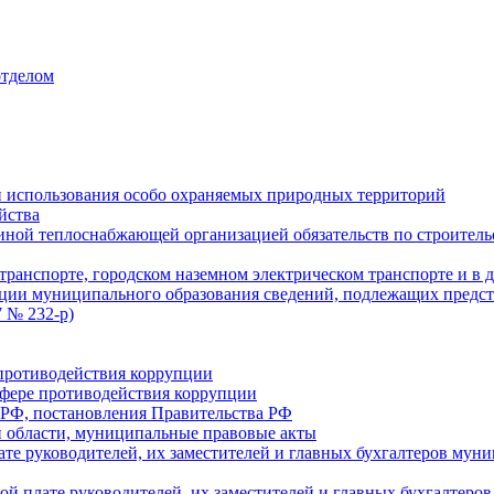
отделом
 использования особо охраняемых природных территорий
йства
ой теплоснабжающей организацией обязательств по строительс
ранспорте, городском наземном электрическом транспорте и в 
ции муниципального образования сведений, подлежащих предст
 № 232-р)
противодействия коррупции
фере противодействия коррупции
 РФ, постановления Правительства РФ
 области, муниципальные правовые акты
ате руководителей, их заместителей и главных бухгалтеров м
ой плате руководителей, их заместителей и главных бухгалте