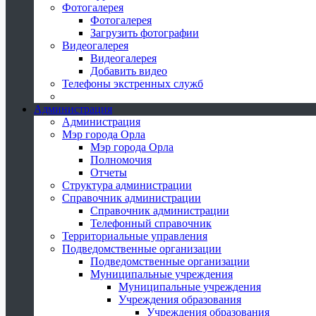
Фотогалерея
Фотогалерея
Загрузить фотографии
Видеогалерея
Видеогалерея
Добавить видео
Телефоны экстренных служб
Администрация
Администрация
Мэр города Орла
Мэр города Орла
Полномочия
Отчеты
Структура администрации
Справочник администрации
Справочник администрации
Телефонный справочник
Территориальные управления
Подведомственные организации
Подведомственные организации
Муниципальные учреждения
Муниципальные учреждения
Учреждения образования
Учреждения образования