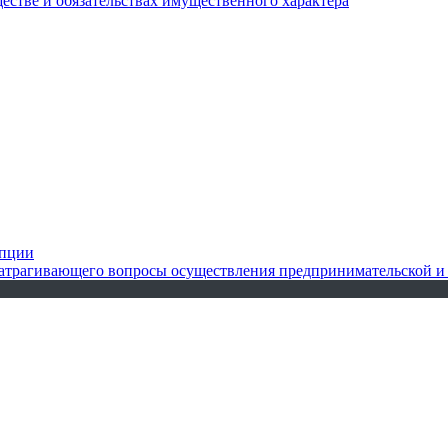
ществе и обязательствах имущественного характера
упции
 затрагивающего вопросы осуществления предпринимательской и