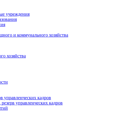
ные учреждения
азования
ния
щного и коммунального хозяйства
го хозяйства
ости
рв управленческих кадров
 резерв управленческих кадров
ятий