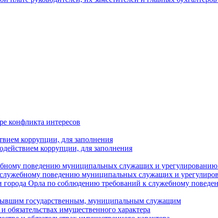
ре конфликта интересов
твием коррупции, для заполнения
одействием коррупции, для заполнения
ебному поведению муниципальных служащих и урегулированию 
 служебному поведению муниципальных служащих и урегулиро
 города Орла по соблюдению требований к служебному повед
с бывшим государственным, муниципальным служащим
е и обязательствах имущественного характера