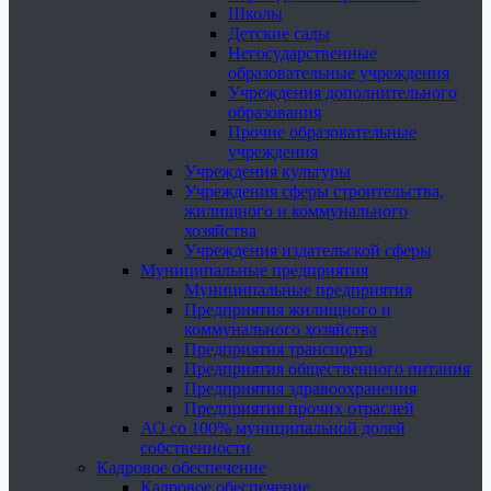
Школы
Детские сады
Негосударственные
образовательные учреждения
Учреждения дополнительного
образования
Прочие образовательные
учреждения
Учреждения культуры
Учреждения сферы строительства,
жилищного и коммунального
хозяйства
Учреждения издательской сферы
Муниципальные предприятия
Муниципальные предприятия
Предприятия жилищного и
коммунального хозяйства
Предприятия транспорта
Предприятия общественного питания
Предприятия здравоохранения
Предприятия прочих отраслей
АО со 100% муниципальной долей
собственности
Кадровое обеспечение
Кадровое обеспечение