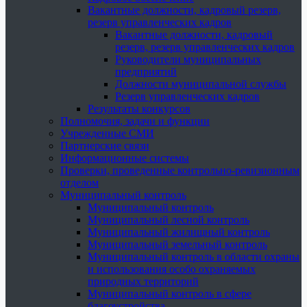
Вакантные должности, кадровый резерв,
резерв управленческих кадров
Вакантные должности, кадровый
резерв, резерв управленческих кадров
Руководители муниципальных
предприятий
Должности муниципальной службы
Резерв управленческих кадров
Результаты конкурсов
Полномочия, задачи и функции
Учрежденные СМИ
Партнерские связи
Информационные системы
Проверки, проведенные контрольно-ревизионным
отделом
Муниципальный контроль
Муниципальный контроль
Муниципальный лесной контроль
Муниципальный жилищный контроль
Муниципальный земельный контроль
Муниципальный контроль в области охраны
и использования особо охраняемых
природных территорий
Муниципальный контроль в сфере
благоустройства