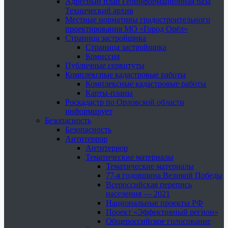
Адресный план Геоинформационная база
Технический архив
Местные нормативы градостроительного
проектирования МО «Город Орёл»
Страница застройщика
Страница застройщика
Комиссия
Публичные сервитуты
Комплексные кадастровые работы
Комплексные кадастровые работы
Карты-планы
Роскадастр по Орловской области
информирует
Безопасность
Безопасность
Антитеррор
Антитеррор
Тематические материалы
Тематические материалы
77-я годовщина Великой Победы
Всероссийская перепись
населения — 2021
Национальные проекты РФ
Проект «Эффективный регион»
Общероссийское голосование