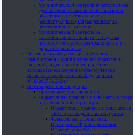
Муниципальный контроль за исполнением
единой теплоснабжающей организацией
обязательств по строительству,
реконструкции и (или) модернизации
объектов теплоснабжения
Муниципальный контроль на
автомобильном транспорте, городском
наземном электрическом транспорте и в
дорожном хозяйстве
Перечень находящихся в распоряжении
администрации муниципального образования
сведений, подлежащих представлению с
использованием координат (распоряжение
Правительства Российской Федерации от
09.02.2017 № 232-р)
Противодействие коррупции
Противодействие коррупции
Нормативные правовые и иные акты в сфере
противодействия коррупции
Нормативные правовые и иные акты в
сфере противодействия коррупции
Федеральные законы, указы
Президента РФ, постановления
Правительства РФ