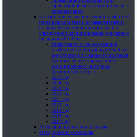
Нормативные правовые акты
Орловской области, муниципальные
правовые акты
Информация о среднемесячной заработной
плате руководителей, их заместителей и
главных бухгалтеров муниципальных
учреждений и муниципальных унитарных
предприятий г. Орла
Информация о среднемесячной
заработной плате руководителей, их
заместителей и главных бухгалтеров
муниципальных учреждений и
муниципальных унитарных
предприятий г. Орла
2025 год
2024 год
2023 год
2022 год
2021 год
2020 год
2019 год
2018 год
2017 год
Антикоррупционная экспертиза
Методические материалы