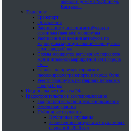
ареной и домами №7,9 по ул.
Картукова
Транспорт
Транспорт
Объявления
Расписание движения автобусов по
сезонным (дачным) маршрутам
Расписания движения автобусов по
маршрутам муниципальной маршрутной
сети города Орла
Схемы маршрутов регулярных перевозок
муниципальной маршрутной сети города
Орла
Тарифы на проезд в городском
пассажирском транспорте в городе Орле
Реестр маршрутов регулярных перевозок
города Орла
Национальные проекты РФ
Градостроительство и землепользование
Градостроительство и землепользование
Земельные участки
Публичные слушания
Публичные слушания
Заключения о результатах публичных
слушаний, 2026 год