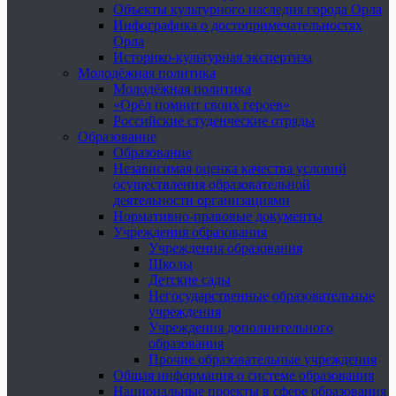
Объекты культурного наследия города Орла
Инфографика о достопримечательностях
Орла
Историко-культурная экспертиза
Молодёжная политика
Молодёжная политика
«Орёл помнит своих героев»
Российские студенческие отряды
Образование
Образование
Независимая оценка качества условий
осуществления образовательной
деятельности организациями
Нормативно-правовые документы
Учреждения образования
Учреждения образования
Школы
Детские сады
Негосударственные образовательные
учреждения
Учреждения дополнительного
образования
Прочие образовательные учреждения
Общая информация о системе образования
Национальные проекты в сфере образования