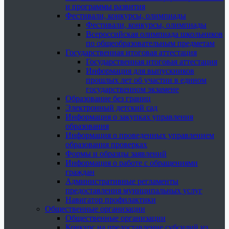
и программы развития
Фестивали, конкурсы, олимпиады
Фестивали, конкурсы, олимпиады
Всероссийская олимпиада школьников
по общеобразовательным предметам
Государственная итоговая аттестация
Государственная итоговая аттестация
Информация для выпускников
прошлых лет об участии в едином
государственном экзамене
Образование без границ
Электронный детский сад
Информация о закупках управления
образования
Информация о проведенных управлением
образования проверках
Формы и образцы заявлений
Информация о работе с обращениями
граждан
Административные регламенты
предоставления муниципальных услуг
Навигатор профилактики
Общественные организации
Общественные организации
Конкурс на предоставление субсидий из