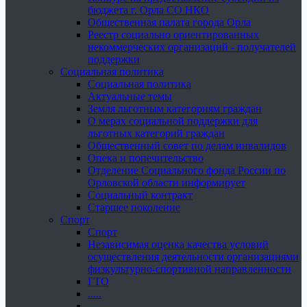
бюджета г. Орла СО НКО
Общественная палата города Орла
Реестр социально ориентированных
некоммерческих организаций - получателей
поддержки
Социальная политика
Социальная политика
Актуальные темы
Земля льготным категориям граждан
О мерах социальной поддержки для
льготных категорий граждан
Общественный совет по делам инвалидов
Опека и попечительство
Отделение Социального фонда России по
Орловской области информирует
Социальный контракт
Старшее поколение
Спорт
Спорт
Независимая оценка качества условий
осуществления деятельности организациями
физкультурно-спортивной направленности
ГТО
.....
......