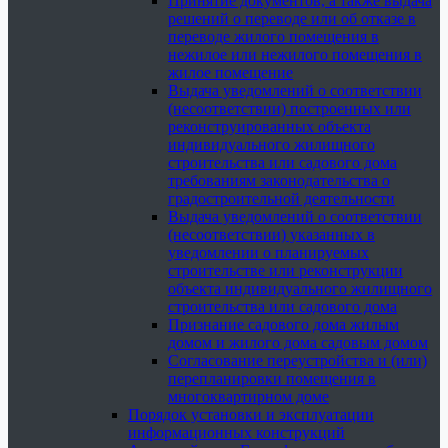
Принятие документов, а также выдача
решений о переводе или об отказе в
переводе жилого помещения в
нежилое или нежилого помещения в
жилое помещение
Выдача уведомлений о соответствии
(несоответствии) построенных или
реконструированных объекта
индивидуального жилищного
строительства или садового дома
требованиям законодательства о
градостроительной деятельности
Выдача уведомлений о соответствии
(несоответствии) указанных в
уведомлении о планируемых
строительстве или реконструкции
объекта индивидуального жилищного
строительства или садового дома
Признание садового дома жилым
домом и жилого дома садовым домом
Согласование переустройства и (или)
перепланировки помещения в
многоквартирном доме
Порядок установки и эксплуатации
информационных конструкций