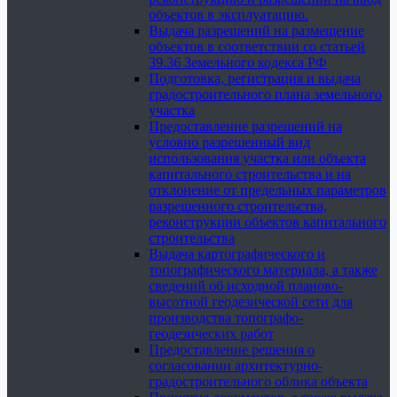
объектов в эксплуатацию.
Выдача разрешений на размещение
объектов в соответствии со статьей
39.36 Земельного кодекса РФ
Подготовка, регистрация и выдача
градостроительного плана земельного
участка
Предоставление разрешений на
условно разрешенный вид
использования участка или объекта
капитального строительства и на
отклонение от предельных параметров
разрешенного строительства,
реконструкции объектов капитального
строительства
Выдача картографического и
топографического материала, а также
сведений об исходной планово-
высотной геодезической сети для
производства топографо-
геодезических работ
Предоставление решения о
согласовании архитектурно-
градостроительного облика объекта