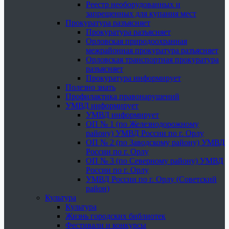
Реестр необорудованных и
запрещенных для купания мест
Прокуратура разъясняет
Прокуратура разъясняет
Орловская природоохранная
межрайонная прокуратура разъясняет
Орловская транспортная прокуратура
разъясняет
Прокуратура информирует
Полезно знать
Профилактика правонарушений
УМВД информирует
УМВД информирует
ОП № 1 (по Железнодорожному
району) УМВД России по г. Орлу
ОП № 2 (по Заводскому району) УМВД
России по г. Орлу
ОП № 3 (по Северному району) УМВД
России по г. Орлу
УМВД России по г. Орлу (Советский
район)
Культура
Культура
Жизнь городских библиотек
Фестивали и конкурсы