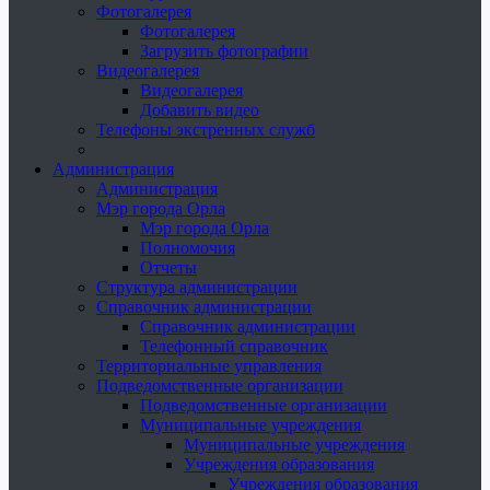
Фотогалерея
Фотогалерея
Загрузить фотографии
Видеогалерея
Видеогалерея
Добавить видео
Телефоны экстренных служб
Администрация
Администрация
Мэр города Орла
Мэр города Орла
Полномочия
Отчеты
Структура администрации
Справочник администрации
Справочник администрации
Телефонный справочник
Территориальные управления
Подведомственные организации
Подведомственные организации
Муниципальные учреждения
Муниципальные учреждения
Учреждения образования
Учреждения образования