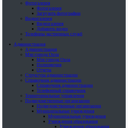
Фотогалерея
Фотогалерея
Загрузить фотографии
Видеогалерея
Видеогалерея
Добавить видео
Телефоны экстренных служб
Администрация
Администрация
Мэр города Орла
Мэр города Орла
Полномочия
Отчеты
Структура администрации
Справочник администрации
Справочник администрации
Телефонный справочник
Территориальные управления
Подведомственные организации
Подведомственные организации
Муниципальные учреждения
Муниципальные учреждения
Учреждения образования
Учреждения образования