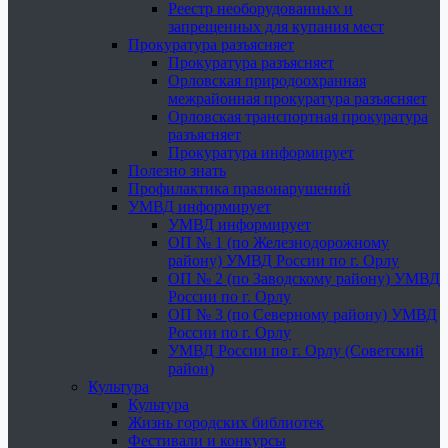
Реестр необорудованных и
запрещенных для купания мест
Прокуратура разъясняет
Прокуратура разъясняет
Орловская природоохранная
межрайонная прокуратура разъясняет
Орловская транспортная прокуратура
разъясняет
Прокуратура информирует
Полезно знать
Профилактика правонарушений
УМВД информирует
УМВД информирует
ОП № 1 (по Железнодорожному
району) УМВД России по г. Орлу
ОП № 2 (по Заводскому району) УМВД
России по г. Орлу
ОП № 3 (по Северному району) УМВД
России по г. Орлу
УМВД России по г. Орлу (Советский
район)
Культура
Культура
Жизнь городских библиотек
Фестивали и конкурсы