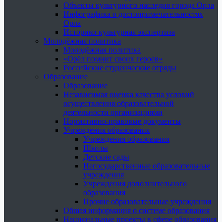
Объекты культурного наследия города Орла
Инфографика о достопримечательностях
Орла
Историко-культурная экспертиза
Молодёжная политика
Молодёжная политика
«Орёл помнит своих героев»
Российские студенческие отряды
Образование
Образование
Независимая оценка качества условий
осуществления образовательной
деятельности организациями
Нормативно-правовые документы
Учреждения образования
Учреждения образования
Школы
Детские сады
Негосударственные образовательные
учреждения
Учреждения дополнительного
образования
Прочие образовательные учреждения
Общая информация о системе образования
Национальные проекты в сфере образования