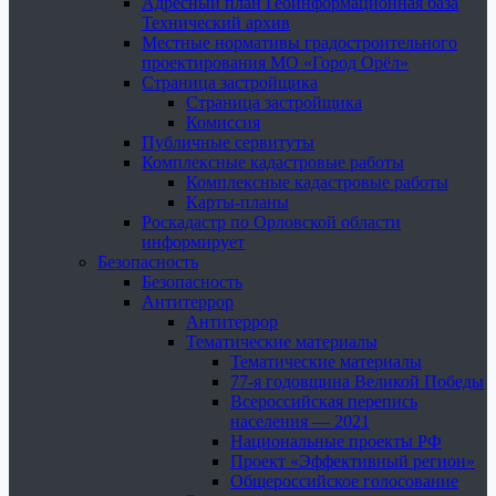
Адресный план Геоинформационная база
Технический архив
Местные нормативы градостроительного
проектирования МО «Город Орёл»
Страница застройщика
Страница застройщика
Комиссия
Публичные сервитуты
Комплексные кадастровые работы
Комплексные кадастровые работы
Карты-планы
Роскадастр по Орловской области
информирует
Безопасность
Безопасность
Антитеррор
Антитеррор
Тематические материалы
Тематические материалы
77-я годовщина Великой Победы
Всероссийская перепись
населения — 2021
Национальные проекты РФ
Проект «Эффективный регион»
Общероссийское голосование