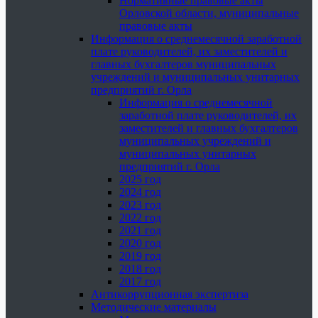
Нормативные правовые акты
Орловской области, муниципальные
правовые акты
Информация о среднемесячной заработной
плате руководителей, их заместителей и
главных бухгалтеров муниципальных
учреждений и муниципальных унитарных
предприятий г. Орла
Информация о среднемесячной
заработной плате руководителей, их
заместителей и главных бухгалтеров
муниципальных учреждений и
муниципальных унитарных
предприятий г. Орла
2025 год
2024 год
2023 год
2022 год
2021 год
2020 год
2019 год
2018 год
2017 год
Антикоррупционная экспертиза
Методические материалы