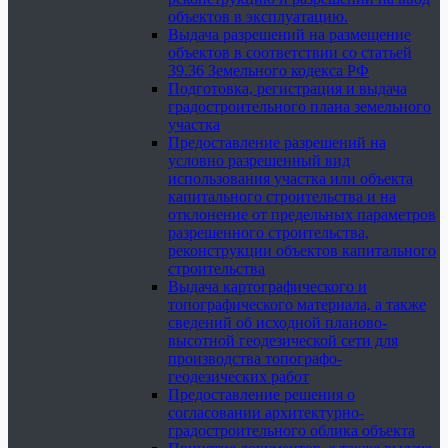
объектов в эксплуатацию.
Выдача разрешений на размещение
объектов в соответствии со статьей
39.36 Земельного кодекса РФ
Подготовка, регистрация и выдача
градостроительного плана земельного
участка
Предоставление разрешений на
условно разрешенный вид
использования участка или объекта
капитального строительства и на
отклонение от предельных параметров
разрешенного строительства,
реконструкции объектов капитального
строительства
Выдача картографического и
топографического материала, а также
сведений об исходной планово-
высотной геодезической сети для
производства топографо-
геодезических работ
Предоставление решения о
согласовании архитектурно-
градостроительного облика объекта