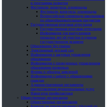
и программы развития
Фестивали, конкурсы, олимпиады
Фестивали, конкурсы, олимпиады
Всероссийская олимпиада школьников
по общеобразовательным предметам
Государственная итоговая аттестация
Государственная итоговая аттестация
Информация для выпускников
прошлых лет об участии в едином
государственном экзамене
Образование без границ
Электронный детский сад
Информация о закупках управления
образования
Информация о проведенных управлением
образования проверках
Формы и образцы заявлений
Информация о работе с обращениями
граждан
Административные регламенты
предоставления муниципальных услуг
Навигатор профилактики
Общественные организации
Общественные организации
Конкурс на предоставление субсидий из