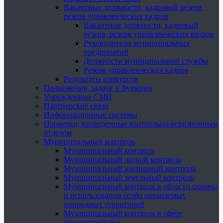
Вакантные должности, кадровый резерв,
резерв управленческих кадров
Вакантные должности, кадровый
резерв, резерв управленческих кадров
Руководители муниципальных
предприятий
Должности муниципальной службы
Резерв управленческих кадров
Результаты конкурсов
Полномочия, задачи и функции
Учрежденные СМИ
Партнерские связи
Информационные системы
Проверки, проведенные контрольно-ревизионным
отделом
Муниципальный контроль
Муниципальный контроль
Муниципальный лесной контроль
Муниципальный жилищный контроль
Муниципальный земельный контроль
Муниципальный контроль в области охраны
и использования особо охраняемых
природных территорий
Муниципальный контроль в сфере
благоустройства