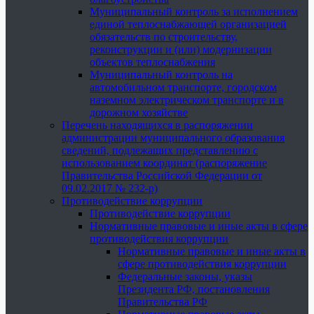
Муниципальный контроль за исполнением
единой теплоснабжающей организацией
обязательств по строительству,
реконструкции и (или) модернизации
объектов теплоснабжения
Муниципальный контроль на
автомобильном транспорте, городском
наземном электрическом транспорте и в
дорожном хозяйстве
Перечень находящихся в распоряжении
администрации муниципального образования
сведений, подлежащих представлению с
использованием координат (распоряжение
Правительства Российской Федерации от
09.02.2017 № 232-р)
Противодействие коррупции
Противодействие коррупции
Нормативные правовые и иные акты в сфере
противодействия коррупции
Нормативные правовые и иные акты в
сфере противодействия коррупции
Федеральные законы, указы
Президента РФ, постановления
Правительства РФ