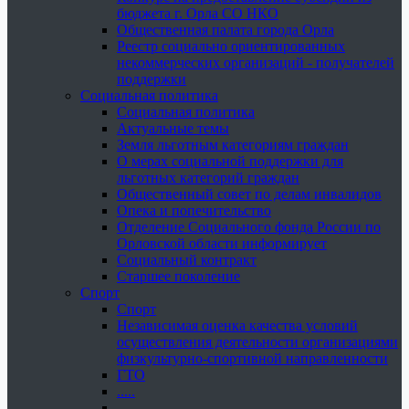
бюджета г. Орла СО НКО
Общественная палата города Орла
Реестр социально ориентированных
некоммерческих организаций - получателей
поддержки
Социальная политика
Социальная политика
Актуальные темы
Земля льготным категориям граждан
О мерах социальной поддержки для
льготных категорий граждан
Общественный совет по делам инвалидов
Опека и попечительство
Отделение Социального фонда России по
Орловской области информирует
Социальный контракт
Старшее поколение
Спорт
Спорт
Независимая оценка качества условий
осуществления деятельности организациями
физкультурно-спортивной направленности
ГТО
.....
......