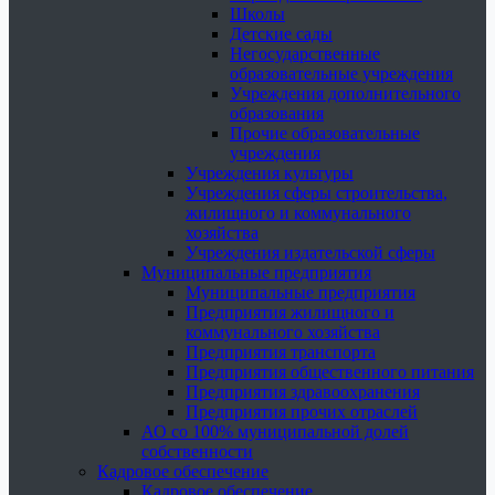
Школы
Детские сады
Негосударственные
образовательные учреждения
Учреждения дополнительного
образования
Прочие образовательные
учреждения
Учреждения культуры
Учреждения сферы строительства,
жилищного и коммунального
хозяйства
Учреждения издательской сферы
Муниципальные предприятия
Муниципальные предприятия
Предприятия жилищного и
коммунального хозяйства
Предприятия транспорта
Предприятия общественного питания
Предприятия здравоохранения
Предприятия прочих отраслей
АО со 100% муниципальной долей
собственности
Кадровое обеспечение
Кадровое обеспечение