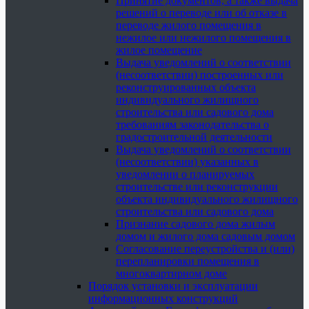
Принятие документов, а также выдача
решений о переводе или об отказе в
переводе жилого помещения в
нежилое или нежилого помещения в
жилое помещение
Выдача уведомлений о соответствии
(несоответствии) построенных или
реконструированных объекта
индивидуального жилищного
строительства или садового дома
требованиям законодательства о
градостроительной деятельности
Выдача уведомлений о соответствии
(несоответствии) указанных в
уведомлении о планируемых
строительстве или реконструкции
объекта индивидуального жилищного
строительства или садового дома
Признание садового дома жилым
домом и жилого дома садовым домом
Согласование переустройства и (или)
перепланировки помещения в
многоквартирном доме
Порядок установки и эксплуатации
информационных конструкций