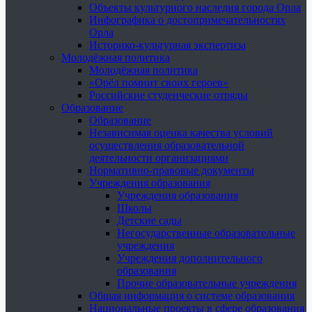
Объекты культурного наследия города Орла
Инфографика о достопримечательностях
Орла
Историко-культурная экспертиза
Молодёжная политика
Молодёжная политика
«Орёл помнит своих героев»
Российские студенческие отряды
Образование
Образование
Независимая оценка качества условий
осуществления образовательной
деятельности организациями
Нормативно-правовые документы
Учреждения образования
Учреждения образования
Школы
Детские сады
Негосударственные образовательные
учреждения
Учреждения дополнительного
образования
Прочие образовательные учреждения
Общая информация о системе образования
Национальные проекты в сфере образования