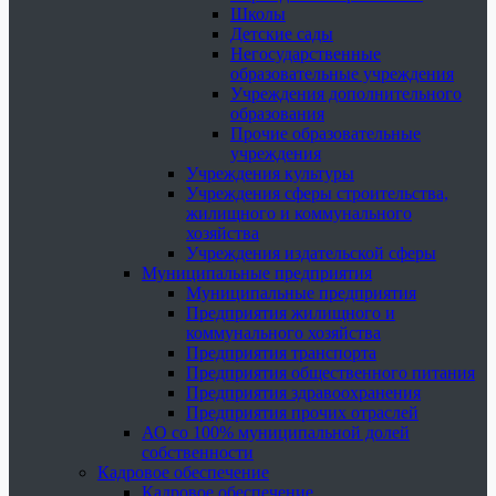
Школы
Детские сады
Негосударственные
образовательные учреждения
Учреждения дополнительного
образования
Прочие образовательные
учреждения
Учреждения культуры
Учреждения сферы строительства,
жилищного и коммунального
хозяйства
Учреждения издательской сферы
Муниципальные предприятия
Муниципальные предприятия
Предприятия жилищного и
коммунального хозяйства
Предприятия транспорта
Предприятия общественного питания
Предприятия здравоохранения
Предприятия прочих отраслей
АО со 100% муниципальной долей
собственности
Кадровое обеспечение
Кадровое обеспечение