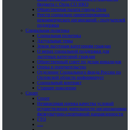
бюджета г. Орла СО НКО
Общественная палата города Орла
Реестр социально ориентированных
некоммерческих организаций - получателей
поддержки
Социальная политика
Социальная политика
Актуальные темы
Земля льготным категориям граждан
О мерах социальной поддержки для
льготных категорий граждан
Общественный совет по делам инвалидов
Опека и попечительство
Отделение Социального фонда России по
Орловской области информирует
Социальный контракт
Старшее поколение
Спорт
Спорт
Независимая оценка качества условий
осуществления деятельности организациями
физкультурно-спортивной направленности
ГТО
.....
......