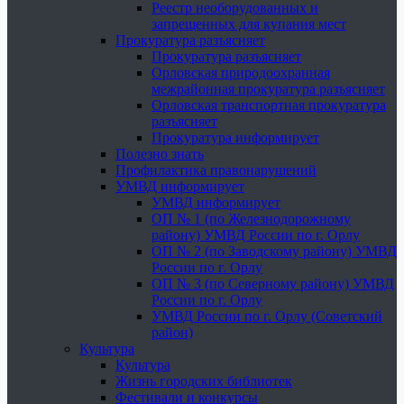
Реестр необорудованных и
запрещенных для купания мест
Прокуратура разъясняет
Прокуратура разъясняет
Орловская природоохранная
межрайонная прокуратура разъясняет
Орловская транспортная прокуратура
разъясняет
Прокуратура информирует
Полезно знать
Профилактика правонарушений
УМВД информирует
УМВД информирует
ОП № 1 (по Железнодорожному
району) УМВД России по г. Орлу
ОП № 2 (по Заводскому району) УМВД
России по г. Орлу
ОП № 3 (по Северному району) УМВД
России по г. Орлу
УМВД России по г. Орлу (Советский
район)
Культура
Культура
Жизнь городских библиотек
Фестивали и конкурсы