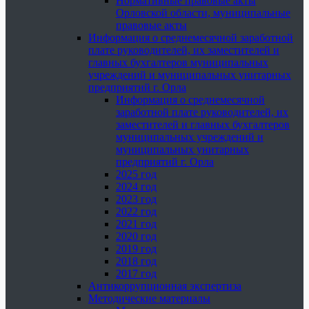
Нормативные правовые акты
Орловской области, муниципальные
правовые акты
Информация о среднемесячной заработной
плате руководителей, их заместителей и
главных бухгалтеров муниципальных
учреждений и муниципальных унитарных
предприятий г. Орла
Информация о среднемесячной
заработной плате руководителей, их
заместителей и главных бухгалтеров
муниципальных учреждений и
муниципальных унитарных
предприятий г. Орла
2025 год
2024 год
2023 год
2022 год
2021 год
2020 год
2019 год
2018 год
2017 год
Антикоррупционная экспертиза
Методические материалы