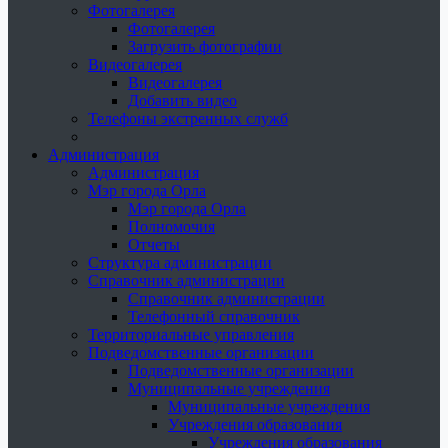
Фотогалерея
Фотогалерея
Загрузить фотографии
Видеогалерея
Видеогалерея
Добавить видео
Телефоны экстренных служб
Администрация
Администрация
Мэр города Орла
Мэр города Орла
Полномочия
Отчеты
Структура администрации
Справочник администрации
Справочник администрации
Телефонный справочник
Территориальные управления
Подведомственные организации
Подведомственные организации
Муниципальные учреждения
Муниципальные учреждения
Учреждения образования
Учреждения образования