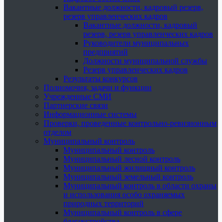
Вакантные должности, кадровый резерв,
резерв управленческих кадров
Вакантные должности, кадровый
резерв, резерв управленческих кадров
Руководители муниципальных
предприятий
Должности муниципальной службы
Резерв управленческих кадров
Результаты конкурсов
Полномочия, задачи и функции
Учрежденные СМИ
Партнерские связи
Информационные системы
Проверки, проведенные контрольно-ревизионным
отделом
Муниципальный контроль
Муниципальный контроль
Муниципальный лесной контроль
Муниципальный жилищный контроль
Муниципальный земельный контроль
Муниципальный контроль в области охраны
и использования особо охраняемых
природных территорий
Муниципальный контроль в сфере
благоустройства