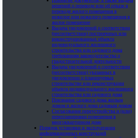
Принятие документов, а также выдача
решений о переводе или об отказе в
переводе жилого помещения в
нежилое или нежилого помещения в
жилое помещение
Выдача уведомлений о соответствии
(несоответствии) построенных или
реконструированных объекта
индивидуального жилищного
строительства или садового дома
требованиям законодательства о
градостроительной деятельности
Выдача уведомлений о соответствии
(несоответствии) указанных в
уведомлении о планируемых
строительстве или реконструкции
объекта индивидуального жилищного
строительства или садового дома
Признание садового дома жилым
домом и жилого дома садовым домом
Согласование переустройства и (или)
перепланировки помещения в
многоквартирном доме
Порядок установки и эксплуатации
информационных конструкций