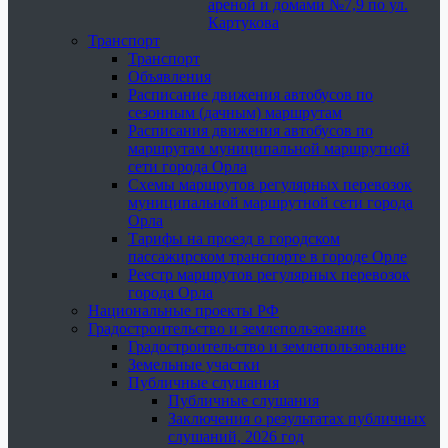
ареной и домами №7,9 по ул.
Картукова
Транспорт
Транспорт
Объявления
Расписание движения автобусов по
сезонным (дачным) маршрутам
Расписания движения автобусов по
маршрутам муниципальной маршрутной
сети города Орла
Схемы маршрутов регулярных перевозок
муниципальной маршрутной сети города
Орла
Тарифы на проезд в городском
пассажирском транспорте в городе Орле
Реестр маршрутов регулярных перевозок
города Орла
Национальные проекты РФ
Градостроительство и землепользование
Градостроительство и землепользование
Земельные участки
Публичные слушания
Публичные слушания
Заключения о результатах публичных
слушаний, 2026 год