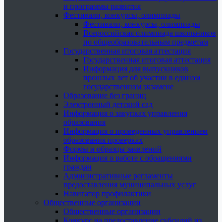
и программы развития
Фестивали, конкурсы, олимпиады
Фестивали, конкурсы, олимпиады
Всероссийская олимпиада школьников
по общеобразовательным предметам
Государственная итоговая аттестация
Государственная итоговая аттестация
Информация для выпускников
прошлых лет об участии в едином
государственном экзамене
Образование без границ
Электронный детский сад
Информация о закупках управления
образования
Информация о проведенных управлением
образования проверках
Формы и образцы заявлений
Информация о работе с обращениями
граждан
Административные регламенты
предоставления муниципальных услуг
Навигатор профилактики
Общественные организации
Общественные организации
Конкурс на предоставление субсидий из