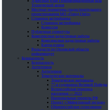
Адресный план Геоинформационная база
Технический архив
Местные нормативы градостроительного
проектирования МО «Город Орёл»
Страница застройщика
Страница застройщика
Комиссия
Публичные сервитуты
Комплексные кадастровые работы
Комплексные кадастровые работы
Карты-планы
Роскадастр по Орловской области
информирует
Безопасность
Безопасность
Антитеррор
Антитеррор
Тематические материалы
Тематические материалы
77-я годовщина Великой Победы
Всероссийская перепись
населения — 2021
Национальные проекты РФ
Проект «Эффективный регион»
Общероссийское голосование