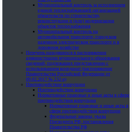
Муниципальный контроль за исполнением
единой теплоснабжающей организацией
обязательств по строительству,
реконструкции и (или) модернизации
объектов теплоснабжения
Муниципальный контроль на
автомобильном транспорте, городском
наземном электрическом транспорте и в
дорожном хозяйстве
Перечень находящихся в распоряжении
администрации муниципального образования
сведений, подлежащих представлению с
использованием координат (распоряжение
Правительства Российской Федерации от
09.02.2017 № 232-р)
Противодействие коррупции
Противодействие коррупции
Нормативные правовые и иные акты в сфере
противодействия коррупции
Нормативные правовые и иные акты в
сфере противодействия коррупции
Федеральные законы, указы
Президента РФ, постановления
Правительства РФ