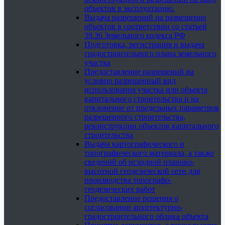
объектов в эксплуатацию.
Выдача разрешений на размещение
объектов в соответствии со статьей
39.36 Земельного кодекса РФ
Подготовка, регистрация и выдача
градостроительного плана земельного
участка
Предоставление разрешений на
условно разрешенный вид
использования участка или объекта
капитального строительства и на
отклонение от предельных параметров
разрешенного строительства,
реконструкции объектов капитального
строительства
Выдача картографического и
топографического материала, а также
сведений об исходной планово-
высотной геодезической сети для
производства топографо-
геодезических работ
Предоставление решения о
согласовании архитектурно-
градостроительного облика объекта