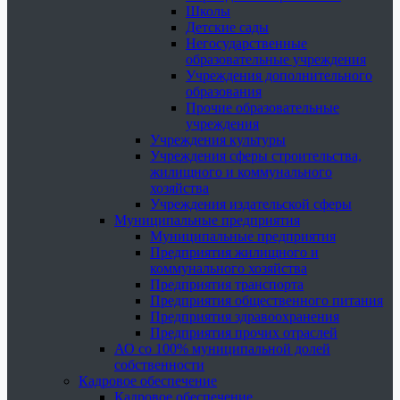
Школы
Детские сады
Негосударственные
образовательные учреждения
Учреждения дополнительного
образования
Прочие образовательные
учреждения
Учреждения культуры
Учреждения сферы строительства,
жилищного и коммунального
хозяйства
Учреждения издательской сферы
Муниципальные предприятия
Муниципальные предприятия
Предприятия жилищного и
коммунального хозяйства
Предприятия транспорта
Предприятия общественного питания
Предприятия здравоохранения
Предприятия прочих отраслей
АО со 100% муниципальной долей
собственности
Кадровое обеспечение
Кадровое обеспечение