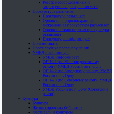
Реестр необорудованных и
запрещенных для купания мест
Прокуратура разъясняет
Прокуратура разъясняет
Орловская природоохранная
межрайонная прокуратура разъясняет
Орловская транспортная прокуратура
разъясняет
Прокуратура информирует
Полезно знать
Профилактика правонарушений
УМВД информирует
УМВД информирует
ОП № 1 (по Железнодорожному
району) УМВД России по г. Орлу
ОП № 2 (по Заводскому району) УМВД
России по г. Орлу
ОП № 3 (по Северному району) УМВД
России по г. Орлу
УМВД России по г. Орлу (Советский
район)
Культура
Культура
Жизнь городских библиотек
Фестивали и конкурсы