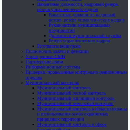
Вакантные должности, кадровый резерв,
резерв управленческих кадров
Вакантные должности, кадровый
резерв, резерв управленческих кадров
Руководители муниципальных
предприятий
Должности муниципальной службы
Резерв управленческих кадров
Результаты конкурсов
Полномочия, задачи и функции
Учрежденные СМИ
Партнерские связи
Информационные системы
Проверки, проведенные контрольно-ревизионным
отделом
Муниципальный контроль
Муниципальный контроль
Муниципальный лесной контроль
Муниципальный жилищный контроль
Муниципальный земельный контроль
Муниципальный контроль в области охраны
и использования особо охраняемых
природных территорий
Муниципальный контроль в сфере
благоустройства