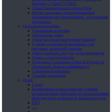
бюджета г. Орла СО НКО
Общественная палата города Орла
Реестр социально ориентированных
некоммерческих организаций - получателей
поддержки
Социальная политика
Социальная политика
Актуальные темы
Земля льготным категориям граждан
О мерах социальной поддержки для
льготных категорий граждан
Общественный совет по делам инвалидов
Опека и попечительство
Отделение Социального фонда России по
Орловской области информирует
Социальный контракт
Старшее поколение
Спорт
Спорт
Независимая оценка качества условий
осуществления деятельности организациями
физкультурно-спортивной направленности
ГТО
.....
......