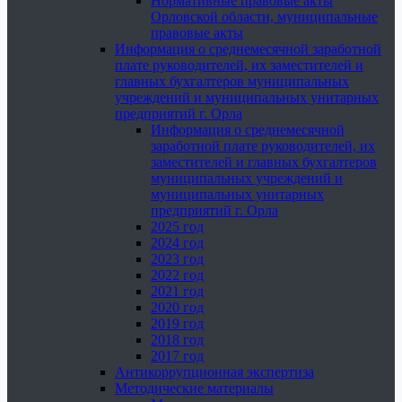
Нормативные правовые акты
Орловской области, муниципальные
правовые акты
Информация о среднемесячной заработной
плате руководителей, их заместителей и
главных бухгалтеров муниципальных
учреждений и муниципальных унитарных
предприятий г. Орла
Информация о среднемесячной
заработной плате руководителей, их
заместителей и главных бухгалтеров
муниципальных учреждений и
муниципальных унитарных
предприятий г. Орла
2025 год
2024 год
2023 год
2022 год
2021 год
2020 год
2019 год
2018 год
2017 год
Антикоррупционная экспертиза
Методические материалы