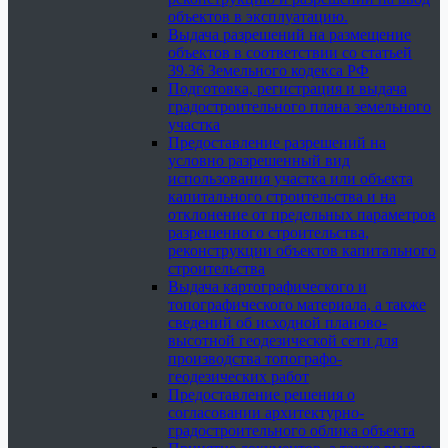
объектов в эксплуатацию.
Выдача разрешений на размещение
объектов в соответствии со статьей
39.36 Земельного кодекса РФ
Подготовка, регистрация и выдача
градостроительного плана земельного
участка
Предоставление разрешений на
условно разрешенный вид
использования участка или объекта
капитального строительства и на
отклонение от предельных параметров
разрешенного строительства,
реконструкции объектов капитального
строительства
Выдача картографического и
топографического материала, а также
сведений об исходной планово-
высотной геодезической сети для
производства топографо-
геодезических работ
Предоставление решения о
согласовании архитектурно-
градостроительного облика объекта