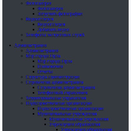
Фотогалерея
Фотогалерея
Загрузить фотографии
Видеогалерея
Видеогалерея
Добавить видео
Телефоны экстренных служб
Администрация
Администрация
Мэр города Орла
Мэр города Орла
Полномочия
Отчеты
Структура администрации
Справочник администрации
Справочник администрации
Телефонный справочник
Территориальные управления
Подведомственные организации
Подведомственные организации
Муниципальные учреждения
Муниципальные учреждения
Учреждения образования
Учреждения образования