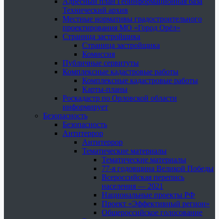
Адресный план Геоинформационная база
Технический архив
Местные нормативы градостроительного
проектирования МО «Город Орёл»
Страница застройщика
Страница застройщика
Комиссия
Публичные сервитуты
Комплексные кадастровые работы
Комплексные кадастровые работы
Карты-планы
Роскадастр по Орловской области
информирует
Безопасность
Безопасность
Антитеррор
Антитеррор
Тематические материалы
Тематические материалы
77-я годовщина Великой Победы
Всероссийская перепись
населения — 2021
Национальные проекты РФ
Проект «Эффективный регион»
Общероссийское голосование