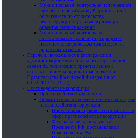
Муниципальный контроль за исполнением
единой теплоснабжающей организацией
обязательств по строительству,
реконструкции и (или) модернизации
объектов теплоснабжения
Муниципальный контроль на
автомобильном транспорте, городском
наземном электрическом транспорте и в
дорожном хозяйстве
Перечень находящихся в распоряжении
администрации муниципального образования
сведений, подлежащих представлению с
использованием координат (распоряжение
Правительства Российской Федерации от
09.02.2017 № 232-р)
Противодействие коррупции
Противодействие коррупции
Нормативные правовые и иные акты в сфере
противодействия коррупции
Нормативные правовые и иные акты в
сфере противодействия коррупции
Федеральные законы, указы
Президента РФ, постановления
Правительства РФ