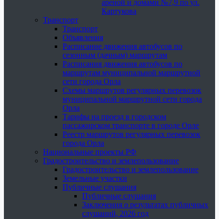
ареной и домами №7,9 по ул.
Картукова
Транспорт
Транспорт
Объявления
Расписание движения автобусов по
сезонным (дачным) маршрутам
Расписания движения автобусов по
маршрутам муниципальной маршрутной
сети города Орла
Схемы маршрутов регулярных перевозок
муниципальной маршрутной сети города
Орла
Тарифы на проезд в городском
пассажирском транспорте в городе Орле
Реестр маршрутов регулярных перевозок
города Орла
Национальные проекты РФ
Градостроительство и землепользование
Градостроительство и землепользование
Земельные участки
Публичные слушания
Публичные слушания
Заключения о результатах публичных
слушаний, 2026 год