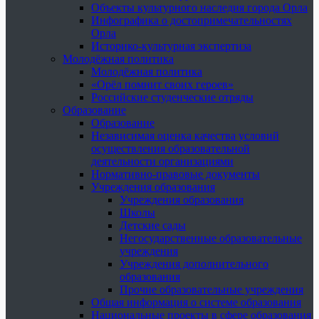
Объекты культурного наследия города Орла
Инфографика о достопримечательностях
Орла
Историко-культурная экспертиза
Молодёжная политика
Молодёжная политика
«Орёл помнит своих героев»
Российские студенческие отряды
Образование
Образование
Независимая оценка качества условий
осуществления образовательной
деятельности организациями
Нормативно-правовые документы
Учреждения образования
Учреждения образования
Школы
Детские сады
Негосударственные образовательные
учреждения
Учреждения дополнительного
образования
Прочие образовательные учреждения
Общая информация о системе образования
Национальные проекты в сфере образования