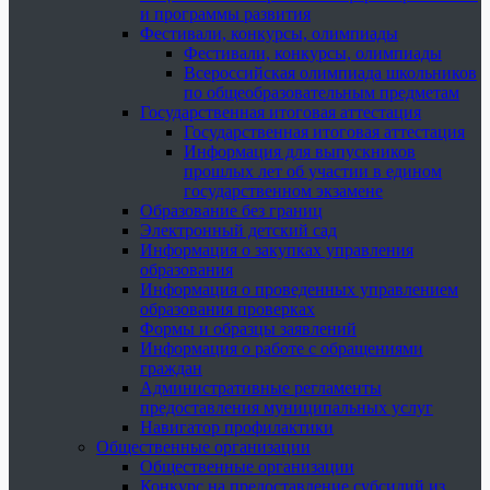
и программы развития
Фестивали, конкурсы, олимпиады
Фестивали, конкурсы, олимпиады
Всероссийская олимпиада школьников
по общеобразовательным предметам
Государственная итоговая аттестация
Государственная итоговая аттестация
Информация для выпускников
прошлых лет об участии в едином
государственном экзамене
Образование без границ
Электронный детский сад
Информация о закупках управления
образования
Информация о проведенных управлением
образования проверках
Формы и образцы заявлений
Информация о работе с обращениями
граждан
Административные регламенты
предоставления муниципальных услуг
Навигатор профилактики
Общественные организации
Общественные организации
Конкурс на предоставление субсидий из