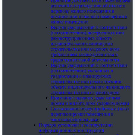
Принятие документов, а также выдача
решений о переводе или об отказе в
переводе жилого помещения в
нежилое или нежилого помещения в
жилое помещение
Выдача уведомлений о соответствии
(несоответствии) построенных или
реконструированных объекта
индивидуального жилищного
строительства или садового дома
требованиям законодательства о
градостроительной деятельности
Выдача уведомлений о соответствии
(несоответствии) указанных в
уведомлении о планируемых
строительстве или реконструкции
объекта индивидуального жилищного
строительства или садового дома
Признание садового дома жилым
домом и жилого дома садовым домом
Согласование переустройства и (или)
перепланировки помещения в
многоквартирном доме
Порядок установки и эксплуатации
информационных конструкций