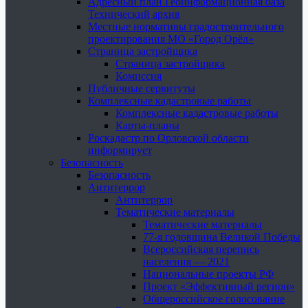
Адресный план Геоинформационная база
Технический архив
Местные нормативы градостроительного
проектирования МО «Город Орёл»
Страница застройщика
Страница застройщика
Комиссия
Публичные сервитуты
Комплексные кадастровые работы
Комплексные кадастровые работы
Карты-планы
Роскадастр по Орловской области
информирует
Безопасность
Безопасность
Антитеррор
Антитеррор
Тематические материалы
Тематические материалы
77-я годовщина Великой Победы
Всероссийская перепись
населения — 2021
Национальные проекты РФ
Проект «Эффективный регион»
Общероссийское голосование