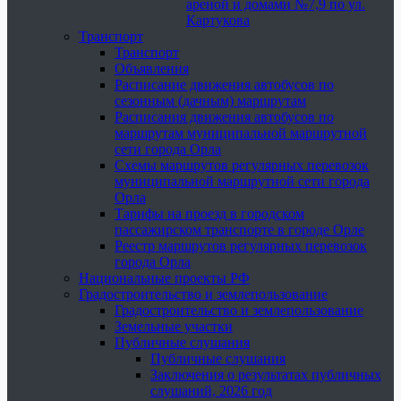
ареной и домами №7,9 по ул.
Картукова
Транспорт
Транспорт
Объявления
Расписание движения автобусов по
сезонным (дачным) маршрутам
Расписания движения автобусов по
маршрутам муниципальной маршрутной
сети города Орла
Схемы маршрутов регулярных перевозок
муниципальной маршрутной сети города
Орла
Тарифы на проезд в городском
пассажирском транспорте в городе Орле
Реестр маршрутов регулярных перевозок
города Орла
Национальные проекты РФ
Градостроительство и землепользование
Градостроительство и землепользование
Земельные участки
Публичные слушания
Публичные слушания
Заключения о результатах публичных
слушаний, 2026 год