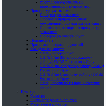
Реестр необорудованных и
запрещенных для купания мест
Прокуратура разъясняет
Прокуратура разъясняет
Орловская природоохранная
межрайонная прокуратура разъясняет
Орловская транспортная прокуратура
разъясняет
Прокуратура информирует
Полезно знать
Профилактика правонарушений
УМВД информирует
УМВД информирует
ОП № 1 (по Железнодорожному
району) УМВД России по г. Орлу
ОП № 2 (по Заводскому району) УМВД
России по г. Орлу
ОП № 3 (по Северному району) УМВД
России по г. Орлу
УМВД России по г. Орлу (Советский
район)
Культура
Культура
Жизнь городских библиотек
Фестивали и конкурсы