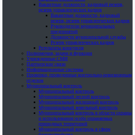
Вакантные должности, кадровый резерв,
резерв управленческих кадров
Вакантные должности, кадровый
резерв, резерв управленческих кадров
Руководители муниципальных
предприятий
Должности муниципальной службы
Резерв управленческих кадров
Результаты конкурсов
Полномочия, задачи и функции
Учрежденные СМИ
Партнерские связи
Информационные системы
Проверки, проведенные контрольно-ревизионным
отделом
Муниципальный контроль
Муниципальный контроль
Муниципальный лесной контроль
Муниципальный жилищный контроль
Муниципальный земельный контроль
Муниципальный контроль в области охраны
и использования особо охраняемых
природных территорий
Муниципальный контроль в сфере
благоустройства