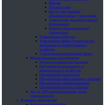
Школы
Детские сады
Негосударственные
образовательные учреждения
Учреждения дополнительного
образования
Прочие образовательные
учреждения
Учреждения культуры
Учреждения сферы строительства,
жилищного и коммунального
хозяйства
Учреждения издательской сферы
Муниципальные предприятия
Муниципальные предприятия
Предприятия жилищного и
коммунального хозяйства
Предприятия транспорта
Предприятия общественного питания
Предприятия здравоохранения
Предприятия прочих отраслей
АО со 100% муниципальной долей
собственности
Кадровое обеспечение
Кадровое обеспечение