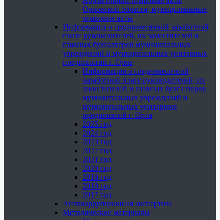
Нормативные правовые акты
Орловской области, муниципальные
правовые акты
Информация о среднемесячной заработной
плате руководителей, их заместителей и
главных бухгалтеров муниципальных
учреждений и муниципальных унитарных
предприятий г. Орла
Информация о среднемесячной
заработной плате руководителей, их
заместителей и главных бухгалтеров
муниципальных учреждений и
муниципальных унитарных
предприятий г. Орла
2025 год
2024 год
2023 год
2022 год
2021 год
2020 год
2019 год
2018 год
2017 год
Антикоррупционная экспертиза
Методические материалы