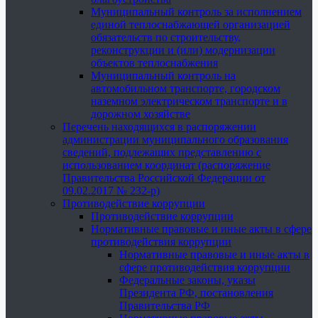
Муниципальный контроль за исполнением
единой теплоснабжающей организацией
обязательств по строительству,
реконструкции и (или) модернизации
объектов теплоснабжения
Муниципальный контроль на
автомобильном транспорте, городском
наземном электрическом транспорте и в
дорожном хозяйстве
Перечень находящихся в распоряжении
администрации муниципального образования
сведений, подлежащих представлению с
использованием координат (распоряжение
Правительства Российской Федерации от
09.02.2017 № 232-р)
Противодействие коррупции
Противодействие коррупции
Нормативные правовые и иные акты в сфере
противодействия коррупции
Нормативные правовые и иные акты в
сфере противодействия коррупции
Федеральные законы, указы
Президента РФ, постановления
Правительства РФ