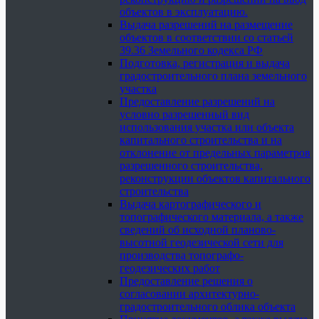
объектов в эксплуатацию.
Выдача разрешений на размещение
объектов в соответствии со статьей
39.36 Земельного кодекса РФ
Подготовка, регистрация и выдача
градостроительного плана земельного
участка
Предоставление разрешений на
условно разрешенный вид
использования участка или объекта
капитального строительства и на
отклонение от предельных параметров
разрешенного строительства,
реконструкции объектов капитального
строительства
Выдача картографического и
топографического материала, а также
сведений об исходной планово-
высотной геодезической сети для
производства топографо-
геодезических работ
Предоставление решения о
согласовании архитектурно-
градостроительного облика объекта