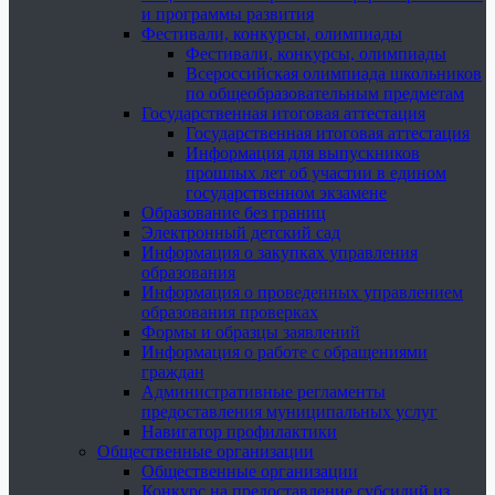
и программы развития
Фестивали, конкурсы, олимпиады
Фестивали, конкурсы, олимпиады
Всероссийская олимпиада школьников
по общеобразовательным предметам
Государственная итоговая аттестация
Государственная итоговая аттестация
Информация для выпускников
прошлых лет об участии в едином
государственном экзамене
Образование без границ
Электронный детский сад
Информация о закупках управления
образования
Информация о проведенных управлением
образования проверках
Формы и образцы заявлений
Информация о работе с обращениями
граждан
Административные регламенты
предоставления муниципальных услуг
Навигатор профилактики
Общественные организации
Общественные организации
Конкурс на предоставление субсидий из