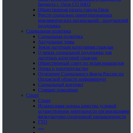
бюджета г. Орла СО НКО
Общественная палата города Орла
Реестр социально ориентированных
некоммерческих организаций - получателей
поддержки
Социальная политика
Социальная политика
Актуальные темы
Земля льготным категориям граждан
О мерах социальной поддержки для
льготных категорий граждан
Общественный совет по делам инвалидов
Опека и попечительство
Отделение Социального фонда России по
Орловской области информирует
Социальный контракт
Старшее поколение
Спорт
Спорт
Независимая оценка качества условий
осуществления деятельности организациями
физкультурно-спортивной направленности
ГТО
.....
......