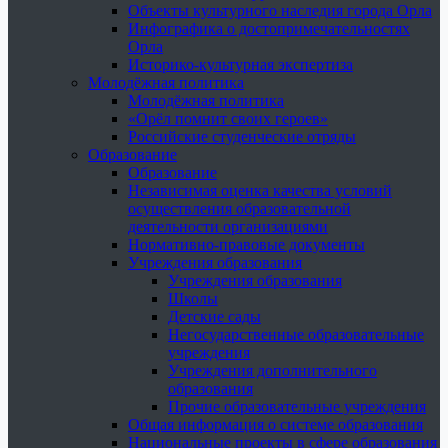
Объекты культурного наследия города Орла
Инфографика о достопримечательностях
Орла
Историко-культурная экспертиза
Молодёжная политика
Молодёжная политика
«Орёл помнит своих героев»
Российские студенческие отряды
Образование
Образование
Независимая оценка качества условий
осуществления образовательной
деятельности организациями
Нормативно-правовые документы
Учреждения образования
Учреждения образования
Школы
Детские сады
Негосударственные образовательные
учреждения
Учреждения дополнительного
образования
Прочие образовательные учреждения
Общая информация о системе образования
Национальные проекты в сфере образования