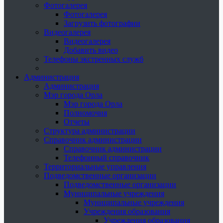
Фотогалерея
Фотогалерея
Загрузить фотографии
Видеогалерея
Видеогалерея
Добавить видео
Телефоны экстренных служб
Администрация
Администрация
Мэр города Орла
Мэр города Орла
Полномочия
Отчеты
Структура администрации
Справочник администрации
Справочник администрации
Телефонный справочник
Территориальные управления
Подведомственные организации
Подведомственные организации
Муниципальные учреждения
Муниципальные учреждения
Учреждения образования
Учреждения образования