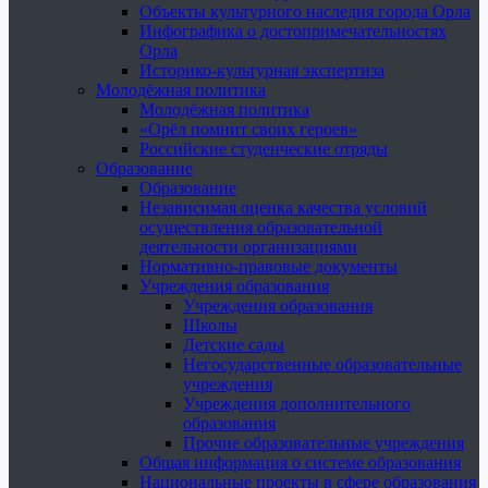
Объекты культурного наследия города Орла
Инфографика о достопримечательностях
Орла
Историко-культурная экспертиза
Молодёжная политика
Молодёжная политика
«Орёл помнит своих героев»
Российские студенческие отряды
Образование
Образование
Независимая оценка качества условий
осуществления образовательной
деятельности организациями
Нормативно-правовые документы
Учреждения образования
Учреждения образования
Школы
Детские сады
Негосударственные образовательные
учреждения
Учреждения дополнительного
образования
Прочие образовательные учреждения
Общая информация о системе образования
Национальные проекты в сфере образования