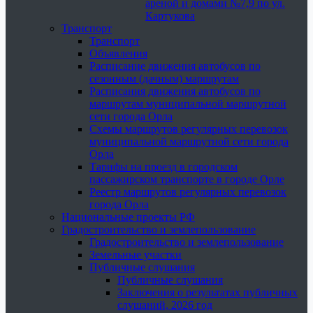
ареной и домами №7,9 по ул.
Картукова
Транспорт
Транспорт
Объявления
Расписание движения автобусов по
сезонным (дачным) маршрутам
Расписания движения автобусов по
маршрутам муниципальной маршрутной
сети города Орла
Схемы маршрутов регулярных перевозок
муниципальной маршрутной сети города
Орла
Тарифы на проезд в городском
пассажирском транспорте в городе Орле
Реестр маршрутов регулярных перевозок
города Орла
Национальные проекты РФ
Градостроительство и землепользование
Градостроительство и землепользование
Земельные участки
Публичные слушания
Публичные слушания
Заключения о результатах публичных
слушаний, 2026 год