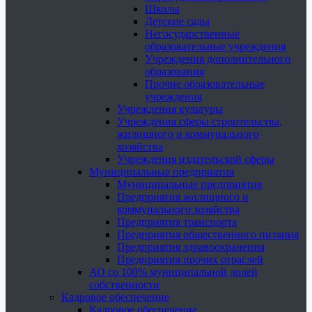
Школы
Детские сады
Негосударственные
образовательные учреждения
Учреждения дополнительного
образования
Прочие образовательные
учреждения
Учреждения культуры
Учреждения сферы строительства,
жилищного и коммунального
хозяйства
Учреждения издательской сферы
Муниципальные предприятия
Муниципальные предприятия
Предприятия жилищного и
коммунального хозяйства
Предприятия транспорта
Предприятия общественного питания
Предприятия здравоохранения
Предприятия прочих отраслей
АО со 100% муниципальной долей
собственности
Кадровое обеспечение
Кадровое обеспечение