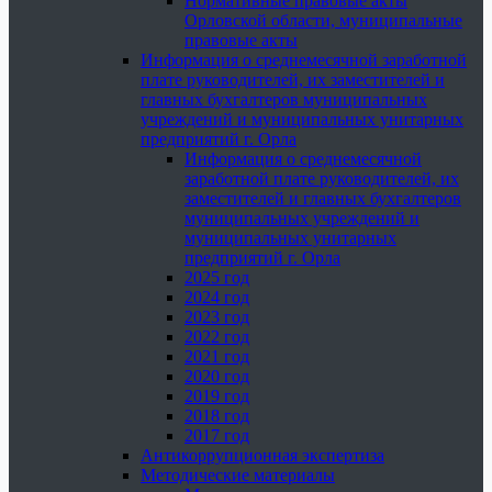
Нормативные правовые акты
Орловской области, муниципальные
правовые акты
Информация о среднемесячной заработной
плате руководителей, их заместителей и
главных бухгалтеров муниципальных
учреждений и муниципальных унитарных
предприятий г. Орла
Информация о среднемесячной
заработной плате руководителей, их
заместителей и главных бухгалтеров
муниципальных учреждений и
муниципальных унитарных
предприятий г. Орла
2025 год
2024 год
2023 год
2022 год
2021 год
2020 год
2019 год
2018 год
2017 год
Антикоррупционная экспертиза
Методические материалы