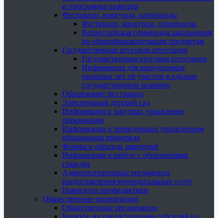
и программы развития
Фестивали, конкурсы, олимпиады
Фестивали, конкурсы, олимпиады
Всероссийская олимпиада школьников
по общеобразовательным предметам
Государственная итоговая аттестация
Государственная итоговая аттестация
Информация для выпускников
прошлых лет об участии в едином
государственном экзамене
Образование без границ
Электронный детский сад
Информация о закупках управления
образования
Информация о проведенных управлением
образования проверках
Формы и образцы заявлений
Информация о работе с обращениями
граждан
Административные регламенты
предоставления муниципальных услуг
Навигатор профилактики
Общественные организации
Общественные организации
Конкурс на предоставление субсидий из