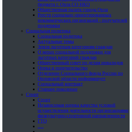
бюджета г. Орла СО НКО
Общественная палата города Орла
Реестр социально ориентированных
некоммерческих организаций - получателей
поддержки
Социальная политика
Социальная политика
Актуальные темы
Земля льготным категориям граждан
О мерах социальной поддержки для
льготных категорий граждан
Общественный совет по делам инвалидов
Опека и попечительство
Отделение Социального фонда России по
Орловской области информирует
Социальный контракт
Старшее поколение
Спорт
Спорт
Независимая оценка качества условий
осуществления деятельности организациями
физкультурно-спортивной направленности
ГТО
.....
......