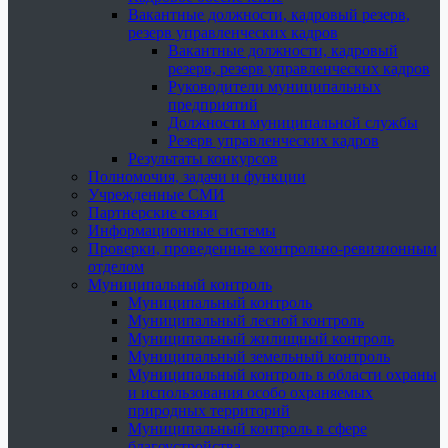
Вакантные должности, кадровый резерв,
резерв управленческих кадров
Вакантные должности, кадровый
резерв, резерв управленческих кадров
Руководители муниципальных
предприятий
Должности муниципальной службы
Резерв управленческих кадров
Результаты конкурсов
Полномочия, задачи и функции
Учрежденные СМИ
Партнерские связи
Информационные системы
Проверки, проведенные контрольно-ревизионным
отделом
Муниципальный контроль
Муниципальный контроль
Муниципальный лесной контроль
Муниципальный жилищный контроль
Муниципальный земельный контроль
Муниципальный контроль в области охраны
и использования особо охраняемых
природных территорий
Муниципальный контроль в сфере
благоустройства