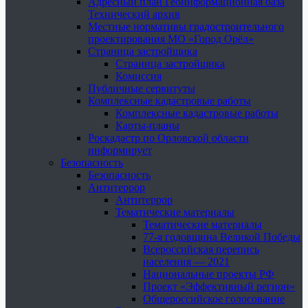
Адресный план Геоинформационная база
Технический архив
Местные нормативы градостроительного
проектирования МО «Город Орёл»
Страница застройщика
Страница застройщика
Комиссия
Публичные сервитуты
Комплексные кадастровые работы
Комплексные кадастровые работы
Карты-планы
Роскадастр по Орловской области
информирует
Безопасность
Безопасность
Антитеррор
Антитеррор
Тематические материалы
Тематические материалы
77-я годовщина Великой Победы
Всероссийская перепись
населения — 2021
Национальные проекты РФ
Проект «Эффективный регион»
Общероссийское голосование