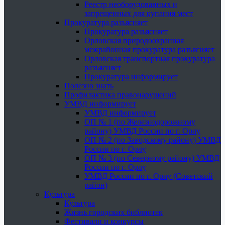
Реестр необорудованных и
запрещенных для купания мест
Прокуратура разъясняет
Прокуратура разъясняет
Орловская природоохранная
межрайонная прокуратура разъясняет
Орловская транспортная прокуратура
разъясняет
Прокуратура информирует
Полезно знать
Профилактика правонарушений
УМВД информирует
УМВД информирует
ОП № 1 (по Железнодорожному
району) УМВД России по г. Орлу
ОП № 2 (по Заводскому району) УМВД
России по г. Орлу
ОП № 3 (по Северному району) УМВД
России по г. Орлу
УМВД России по г. Орлу (Советский
район)
Культура
Культура
Жизнь городских библиотек
Фестивали и конкурсы