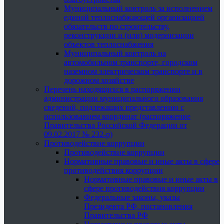
Муниципальный контроль за исполнением
единой теплоснабжающей организацией
обязательств по строительству,
реконструкции и (или) модернизации
объектов теплоснабжения
Муниципальный контроль на
автомобильном транспорте, городском
наземном электрическом транспорте и в
дорожном хозяйстве
Перечень находящихся в распоряжении
администрации муниципального образования
сведений, подлежащих представлению с
использованием координат (распоряжение
Правительства Российской Федерации от
09.02.2017 № 232-р)
Противодействие коррупции
Противодействие коррупции
Нормативные правовые и иные акты в сфере
противодействия коррупции
Нормативные правовые и иные акты в
сфере противодействия коррупции
Федеральные законы, указы
Президента РФ, постановления
Правительства РФ