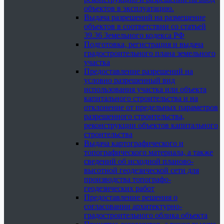
объектов в эксплуатацию.
Выдача разрешений на размещение
объектов в соответствии со статьей
39.36 Земельного кодекса РФ
Подготовка, регистрация и выдача
градостроительного плана земельного
участка
Предоставление разрешений на
условно разрешенный вид
использования участка или объекта
капитального строительства и на
отклонение от предельных параметров
разрешенного строительства,
реконструкции объектов капитального
строительства
Выдача картографического и
топографического материала, а также
сведений об исходной планово-
высотной геодезической сети для
производства топографо-
геодезических работ
Предоставление решения о
согласовании архитектурно-
градостроительного облика объекта