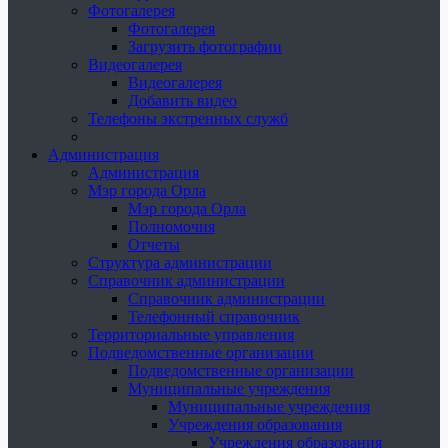
Фотогалерея
Фотогалерея
Загрузить фотографии
Видеогалерея
Видеогалерея
Добавить видео
Телефоны экстренных служб
Администрация
Администрация
Мэр города Орла
Мэр города Орла
Полномочия
Отчеты
Структура администрации
Справочник администрации
Справочник администрации
Телефонный справочник
Территориальные управления
Подведомственные организации
Подведомственные организации
Муниципальные учреждения
Муниципальные учреждения
Учреждения образования
Учреждения образования