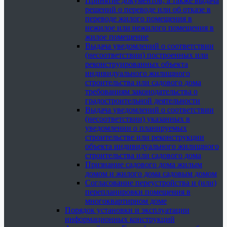
Принятие документов, а также выдача
решений о переводе или об отказе в
переводе жилого помещения в
нежилое или нежилого помещения в
жилое помещение
Выдача уведомлений о соответствии
(несоответствии) построенных или
реконструированных объекта
индивидуального жилищного
строительства или садового дома
требованиям законодательства о
градостроительной деятельности
Выдача уведомлений о соответствии
(несоответствии) указанных в
уведомлении о планируемых
строительстве или реконструкции
объекта индивидуального жилищного
строительства или садового дома
Признание садового дома жилым
домом и жилого дома садовым домом
Согласование переустройства и (или)
перепланировки помещения в
многоквартирном доме
Порядок установки и эксплуатации
информационных конструкций