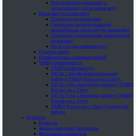
Реестр необорудованных и
запрещенных для купания мест
Прокуратура разъясняет
Прокуратура разъясняет
Орловская природоохранная
межрайонная прокуратура разъясняет
Орловская транспортная прокуратура
разъясняет
Прокуратура информирует
Полезно знать
Профилактика правонарушений
УМВД информирует
УМВД информирует
ОП № 1 (по Железнодорожному
району) УМВД России по г. Орлу
ОП № 2 (по Заводскому району) УМВД
России по г. Орлу
ОП № 3 (по Северному району) УМВД
России по г. Орлу
УМВД России по г. Орлу (Советский
район)
Культура
Культура
Жизнь городских библиотек
Фестивали и конкурсы