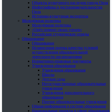
Объекты культурного наследия города Орла
Инфографика о достопримечательностях
Орла
Историко-культурная экспертиза
Молодёжная политика
Молодёжная политика
«Орёл помнит своих героев»
Российские студенческие отряды
Образование
Образование
Независимая оценка качества условий
осуществления образовательной
деятельности организациями
Нормативно-правовые документы
Учреждения образования
Учреждения образования
Школы
Детские сады
Негосударственные образовательные
учреждения
Учреждения дополнительного
образования
Прочие образовательные учреждения
Общая информация о системе образования
Национальные проекты в сфере образования