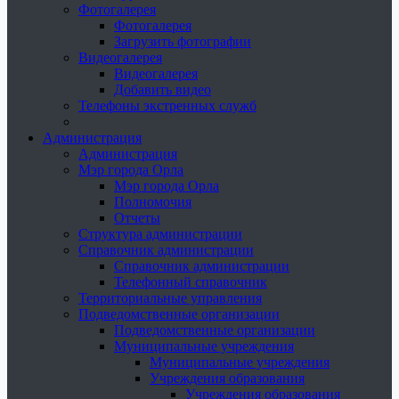
Фотогалерея
Фотогалерея
Загрузить фотографии
Видеогалерея
Видеогалерея
Добавить видео
Телефоны экстренных служб
Администрация
Администрация
Мэр города Орла
Мэр города Орла
Полномочия
Отчеты
Структура администрации
Справочник администрации
Справочник администрации
Телефонный справочник
Территориальные управления
Подведомственные организации
Подведомственные организации
Муниципальные учреждения
Муниципальные учреждения
Учреждения образования
Учреждения образования