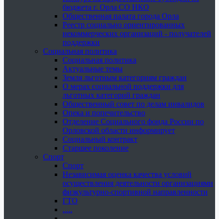
бюджета г. Орла СО НКО
Общественная палата города Орла
Реестр социально ориентированных
некоммерческих организаций - получателей
поддержки
Социальная политика
Социальная политика
Актуальные темы
Земля льготным категориям граждан
О мерах социальной поддержки для
льготных категорий граждан
Общественный совет по делам инвалидов
Опека и попечительство
Отделение Социального фонда России по
Орловской области информирует
Социальный контракт
Старшее поколение
Спорт
Спорт
Независимая оценка качества условий
осуществления деятельности организациями
физкультурно-спортивной направленности
ГТО
.....
......