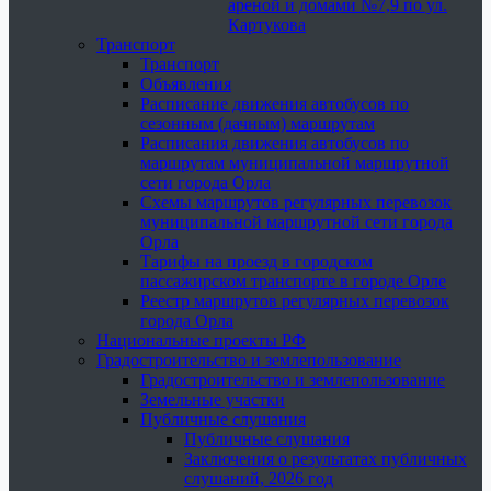
ареной и домами №7,9 по ул.
Картукова
Транспорт
Транспорт
Объявления
Расписание движения автобусов по
сезонным (дачным) маршрутам
Расписания движения автобусов по
маршрутам муниципальной маршрутной
сети города Орла
Схемы маршрутов регулярных перевозок
муниципальной маршрутной сети города
Орла
Тарифы на проезд в городском
пассажирском транспорте в городе Орле
Реестр маршрутов регулярных перевозок
города Орла
Национальные проекты РФ
Градостроительство и землепользование
Градостроительство и землепользование
Земельные участки
Публичные слушания
Публичные слушания
Заключения о результатах публичных
слушаний, 2026 год