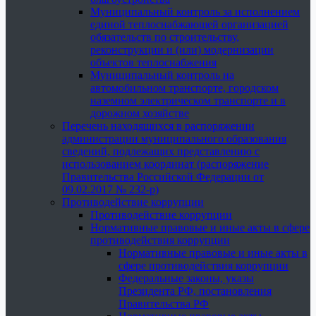
Муниципальный контроль за исполнением
единой теплоснабжающей организацией
обязательств по строительству,
реконструкции и (или) модернизации
объектов теплоснабжения
Муниципальный контроль на
автомобильном транспорте, городском
наземном электрическом транспорте и в
дорожном хозяйстве
Перечень находящихся в распоряжении
администрации муниципального образования
сведений, подлежащих представлению с
использованием координат (распоряжение
Правительства Российской Федерации от
09.02.2017 № 232-р)
Противодействие коррупции
Противодействие коррупции
Нормативные правовые и иные акты в сфере
противодействия коррупции
Нормативные правовые и иные акты в
сфере противодействия коррупции
Федеральные законы, указы
Президента РФ, постановления
Правительства РФ