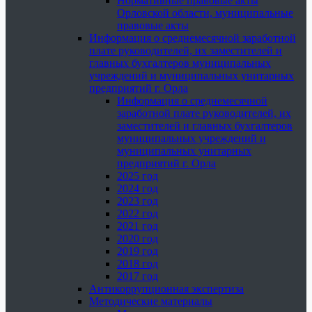
Нормативные правовые акты
Орловской области, муниципальные
правовые акты
Информация о среднемесячной заработной
плате руководителей, их заместителей и
главных бухгалтеров муниципальных
учреждений и муниципальных унитарных
предприятий г. Орла
Информация о среднемесячной
заработной плате руководителей, их
заместителей и главных бухгалтеров
муниципальных учреждений и
муниципальных унитарных
предприятий г. Орла
2025 год
2024 год
2023 год
2022 год
2021 год
2020 год
2019 год
2018 год
2017 год
Антикоррупционная экспертиза
Методические материалы