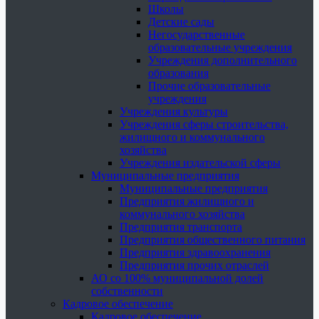
Школы
Детские сады
Негосударственные
образовательные учреждения
Учреждения дополнительного
образования
Прочие образовательные
учреждения
Учреждения культуры
Учреждения сферы строительства,
жилищного и коммунального
хозяйства
Учреждения издательской сферы
Муниципальные предприятия
Муниципальные предприятия
Предприятия жилищного и
коммунального хозяйства
Предприятия транспорта
Предприятия общественного питания
Предприятия здравоохранения
Предприятия прочих отраслей
АО со 100% муниципальной долей
собственности
Кадровое обеспечение
Кадровое обеспечение