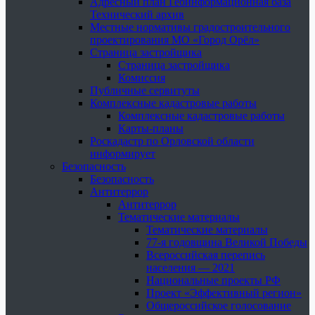
Адресный план Геоинформационная база
Технический архив
Местные нормативы градостроительного
проектирования МО «Город Орёл»
Страница застройщика
Страница застройщика
Комиссия
Публичные сервитуты
Комплексные кадастровые работы
Комплексные кадастровые работы
Карты-планы
Роскадастр по Орловской области
информирует
Безопасность
Безопасность
Антитеррор
Антитеррор
Тематические материалы
Тематические материалы
77-я годовщина Великой Победы
Всероссийская перепись
населения — 2021
Национальные проекты РФ
Проект «Эффективный регион»
Общероссийское голосование