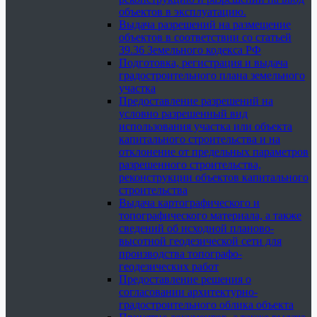
объектов в эксплуатацию.
Выдача разрешений на размещение
объектов в соответствии со статьей
39.36 Земельного кодекса РФ
Подготовка, регистрация и выдача
градостроительного плана земельного
участка
Предоставление разрешений на
условно разрешенный вид
использования участка или объекта
капитального строительства и на
отклонение от предельных параметров
разрешенного строительства,
реконструкции объектов капитального
строительства
Выдача картографического и
топографического материала, а также
сведений об исходной планово-
высотной геодезической сети для
производства топографо-
геодезических работ
Предоставление решения о
согласовании архитектурно-
градостроительного облика объекта