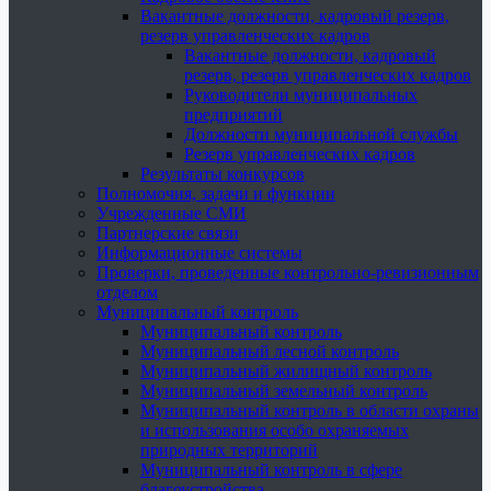
Вакантные должности, кадровый резерв,
резерв управленческих кадров
Вакантные должности, кадровый
резерв, резерв управленческих кадров
Руководители муниципальных
предприятий
Должности муниципальной службы
Резерв управленческих кадров
Результаты конкурсов
Полномочия, задачи и функции
Учрежденные СМИ
Партнерские связи
Информационные системы
Проверки, проведенные контрольно-ревизионным
отделом
Муниципальный контроль
Муниципальный контроль
Муниципальный лесной контроль
Муниципальный жилищный контроль
Муниципальный земельный контроль
Муниципальный контроль в области охраны
и использования особо охраняемых
природных территорий
Муниципальный контроль в сфере
благоустройства