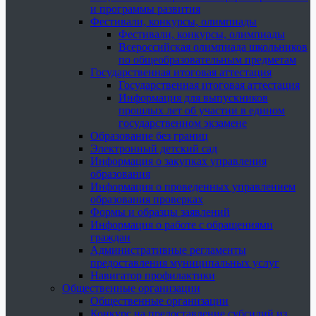
и программы развития
Фестивали, конкурсы, олимпиады
Фестивали, конкурсы, олимпиады
Всероссийская олимпиада школьников
по общеобразовательным предметам
Государственная итоговая аттестация
Государственная итоговая аттестация
Информация для выпускников
прошлых лет об участии в едином
государственном экзамене
Образование без границ
Электронный детский сад
Информация о закупках управления
образования
Информация о проведенных управлением
образования проверках
Формы и образцы заявлений
Информация о работе с обращениями
граждан
Административные регламенты
предоставления муниципальных услуг
Навигатор профилактики
Общественные организации
Общественные организации
Конкурс на предоставление субсидий из