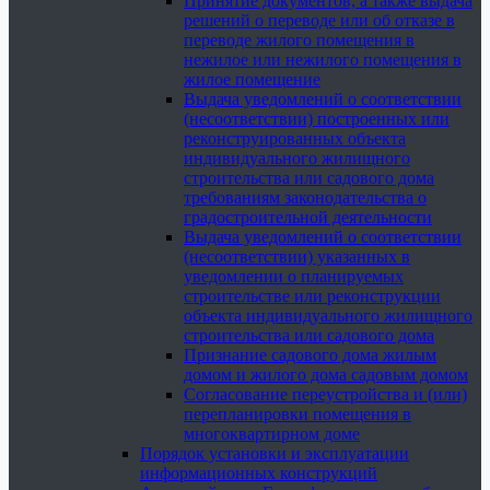
Принятие документов, а также выдача
решений о переводе или об отказе в
переводе жилого помещения в
нежилое или нежилого помещения в
жилое помещение
Выдача уведомлений о соответствии
(несоответствии) построенных или
реконструированных объекта
индивидуального жилищного
строительства или садового дома
требованиям законодательства о
градостроительной деятельности
Выдача уведомлений о соответствии
(несоответствии) указанных в
уведомлении о планируемых
строительстве или реконструкции
объекта индивидуального жилищного
строительства или садового дома
Признание садового дома жилым
домом и жилого дома садовым домом
Согласование переустройства и (или)
перепланировки помещения в
многоквартирном доме
Порядок установки и эксплуатации
информационных конструкций