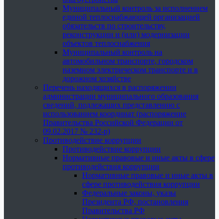
Муниципальный контроль за исполнением
единой теплоснабжающей организацией
обязательств по строительству,
реконструкции и (или) модернизации
объектов теплоснабжения
Муниципальный контроль на
автомобильном транспорте, городском
наземном электрическом транспорте и в
дорожном хозяйстве
Перечень находящихся в распоряжении
администрации муниципального образования
сведений, подлежащих представлению с
использованием координат (распоряжение
Правительства Российской Федерации от
09.02.2017 № 232-р)
Противодействие коррупции
Противодействие коррупции
Нормативные правовые и иные акты в сфере
противодействия коррупции
Нормативные правовые и иные акты в
сфере противодействия коррупции
Федеральные законы, указы
Президента РФ, постановления
Правительства РФ