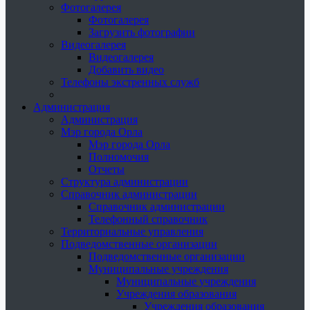
Фотогалерея
Фотогалерея
Загрузить фотографии
Видеогалерея
Видеогалерея
Добавить видео
Телефоны экстренных служб
Администрация
Администрация
Мэр города Орла
Мэр города Орла
Полномочия
Отчеты
Структура администрации
Справочник администрации
Справочник администрации
Телефонный справочник
Территориальные управления
Подведомственные организации
Подведомственные организации
Муниципальные учреждения
Муниципальные учреждения
Учреждения образования
Учреждения образования