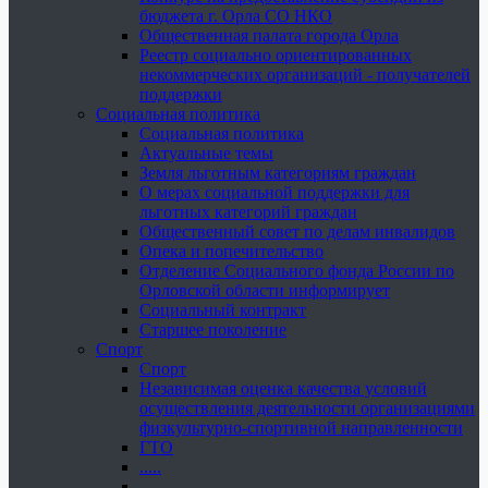
бюджета г. Орла СО НКО
Общественная палата города Орла
Реестр социально ориентированных
некоммерческих организаций - получателей
поддержки
Социальная политика
Социальная политика
Актуальные темы
Земля льготным категориям граждан
О мерах социальной поддержки для
льготных категорий граждан
Общественный совет по делам инвалидов
Опека и попечительство
Отделение Социального фонда России по
Орловской области информирует
Социальный контракт
Старшее поколение
Спорт
Спорт
Независимая оценка качества условий
осуществления деятельности организациями
физкультурно-спортивной направленности
ГТО
.....
......