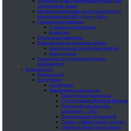
Адресный план Геоинформационная база
Технический архив
Местные нормативы градостроительного
проектирования МО «Город Орёл»
Страница застройщика
Страница застройщика
Комиссия
Публичные сервитуты
Комплексные кадастровые работы
Комплексные кадастровые работы
Карты-планы
Роскадастр по Орловской области
информирует
Безопасность
Безопасность
Антитеррор
Антитеррор
Тематические материалы
Тематические материалы
77-я годовщина Великой Победы
Всероссийская перепись
населения — 2021
Национальные проекты РФ
Проект «Эффективный регион»
Общероссийское голосование