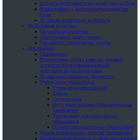
Объекты культурного наследия города Орла
Инфографика о достопримечательностях
Орла
Историко-культурная экспертиза
Молодёжная политика
Молодёжная политика
«Орёл помнит своих героев»
Российские студенческие отряды
Образование
Образование
Независимая оценка качества условий
осуществления образовательной
деятельности организациями
Нормативно-правовые документы
Учреждения образования
Учреждения образования
Школы
Детские сады
Негосударственные образовательные
учреждения
Учреждения дополнительного
образования
Прочие образовательные учреждения
Общая информация о системе образования
Национальные проекты в сфере образования