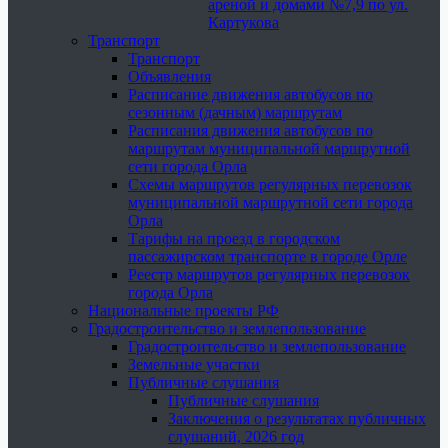
ареной и домами №7,9 по ул.
Картукова
Транспорт
Транспорт
Объявления
Расписание движения автобусов по
сезонным (дачным) маршрутам
Расписания движения автобусов по
маршрутам муниципальной маршрутной
сети города Орла
Схемы маршрутов регулярных перевозок
муниципальной маршрутной сети города
Орла
Тарифы на проезд в городском
пассажирском транспорте в городе Орле
Реестр маршрутов регулярных перевозок
города Орла
Национальные проекты РФ
Градостроительство и землепользование
Градостроительство и землепользование
Земельные участки
Публичные слушания
Публичные слушания
Заключения о результатах публичных
слушаний, 2026 год