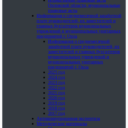
Нормативные правовые акты
Орловской области, муниципальные
правовые акты
Информация о среднемесячной заработной
плате руководителей, их заместителей и
главных бухгалтеров муниципальных
учреждений и муниципальных унитарных
предприятий г. Орла
Информация о среднемесячной
заработной плате руководителей, их
заместителей и главных бухгалтеров
муниципальных учреждений и
муниципальных унитарных
предприятий г. Орла
2025 год
2024 год
2023 год
2022 год
2021 год
2020 год
2019 год
2018 год
2017 год
Антикоррупционная экспертиза
Методические материалы