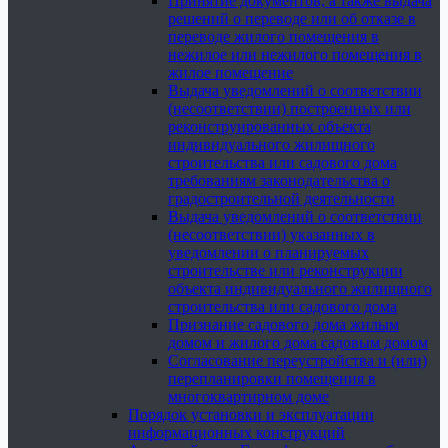
Принятие документов, а также выдача
решений о переводе или об отказе в
переводе жилого помещения в
нежилое или нежилого помещения в
жилое помещение
Выдача уведомлений о соответствии
(несоответствии) построенных или
реконструированных объекта
индивидуального жилищного
строительства или садового дома
требованиям законодательства о
градостроительной деятельности
Выдача уведомлений о соответствии
(несоответствии) указанных в
уведомлении о планируемых
строительстве или реконструкции
объекта индивидуального жилищного
строительства или садового дома
Признание садового дома жилым
домом и жилого дома садовым домом
Согласование переустройства и (или)
перепланировки помещения в
многоквартирном доме
Порядок установки и эксплуатации
информационных конструкций