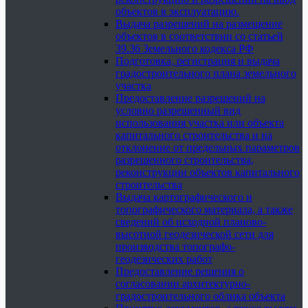
объектов в эксплуатацию.
Выдача разрешений на размещение
объектов в соответствии со статьей
39.36 Земельного кодекса РФ
Подготовка, регистрация и выдача
градостроительного плана земельного
участка
Предоставление разрешений на
условно разрешенный вид
использования участка или объекта
капитального строительства и на
отклонение от предельных параметров
разрешенного строительства,
реконструкции объектов капитального
строительства
Выдача картографического и
топографического материала, а также
сведений об исходной планово-
высотной геодезической сети для
производства топографо-
геодезических работ
Предоставление решения о
согласовании архитектурно-
градостроительного облика объекта