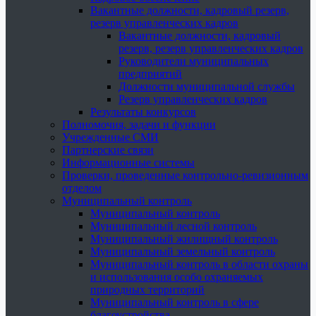
Вакантные должности, кадровый резерв,
резерв управленческих кадров
Вакантные должности, кадровый
резерв, резерв управленческих кадров
Руководители муниципальных
предприятий
Должности муниципальной службы
Резерв управленческих кадров
Результаты конкурсов
Полномочия, задачи и функции
Учрежденные СМИ
Партнерские связи
Информационные системы
Проверки, проведенные контрольно-ревизионным
отделом
Муниципальный контроль
Муниципальный контроль
Муниципальный лесной контроль
Муниципальный жилищный контроль
Муниципальный земельный контроль
Муниципальный контроль в области охраны
и использования особо охраняемых
природных территорий
Муниципальный контроль в сфере
благоустройства