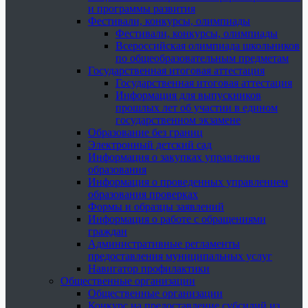
и программы развития
Фестивали, конкурсы, олимпиады
Фестивали, конкурсы, олимпиады
Всероссийская олимпиада школьников
по общеобразовательным предметам
Государственная итоговая аттестация
Государственная итоговая аттестация
Информация для выпускников
прошлых лет об участии в едином
государственном экзамене
Образование без границ
Электронный детский сад
Информация о закупках управления
образования
Информация о проведенных управлением
образования проверках
Формы и образцы заявлений
Информация о работе с обращениями
граждан
Административные регламенты
предоставления муниципальных услуг
Навигатор профилактики
Общественные организации
Общественные организации
Конкурс на предоставление субсидий из