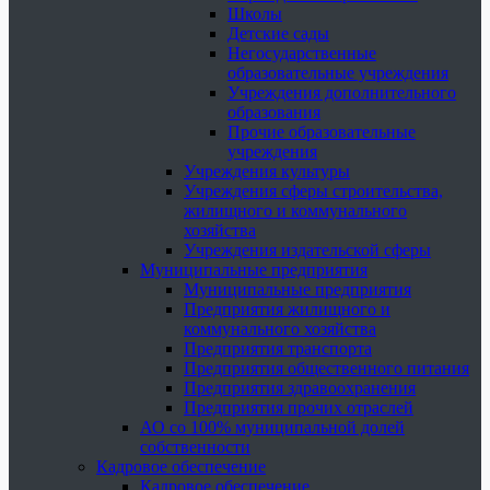
Школы
Детские сады
Негосударственные
образовательные учреждения
Учреждения дополнительного
образования
Прочие образовательные
учреждения
Учреждения культуры
Учреждения сферы строительства,
жилищного и коммунального
хозяйства
Учреждения издательской сферы
Муниципальные предприятия
Муниципальные предприятия
Предприятия жилищного и
коммунального хозяйства
Предприятия транспорта
Предприятия общественного питания
Предприятия здравоохранения
Предприятия прочих отраслей
АО со 100% муниципальной долей
собственности
Кадровое обеспечение
Кадровое обеспечение