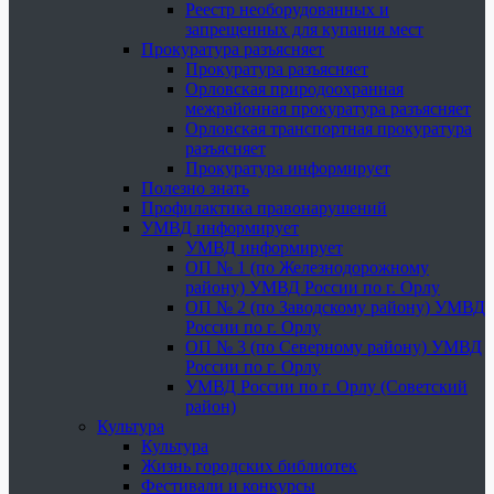
Реестр необорудованных и
запрещенных для купания мест
Прокуратура разъясняет
Прокуратура разъясняет
Орловская природоохранная
межрайонная прокуратура разъясняет
Орловская транспортная прокуратура
разъясняет
Прокуратура информирует
Полезно знать
Профилактика правонарушений
УМВД информирует
УМВД информирует
ОП № 1 (по Железнодорожному
району) УМВД России по г. Орлу
ОП № 2 (по Заводскому району) УМВД
России по г. Орлу
ОП № 3 (по Северному району) УМВД
России по г. Орлу
УМВД России по г. Орлу (Советский
район)
Культура
Культура
Жизнь городских библиотек
Фестивали и конкурсы