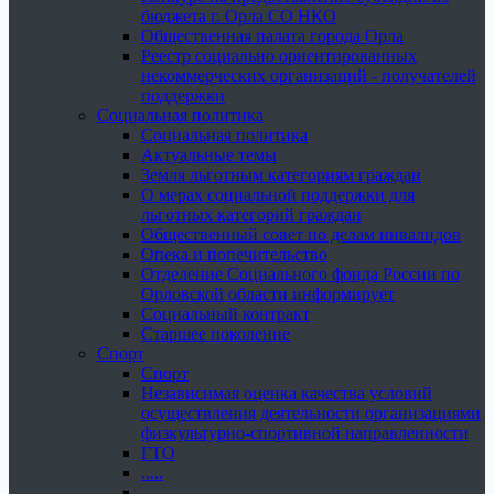
бюджета г. Орла СО НКО
Общественная палата города Орла
Реестр социально ориентированных
некоммерческих организаций - получателей
поддержки
Социальная политика
Социальная политика
Актуальные темы
Земля льготным категориям граждан
О мерах социальной поддержки для
льготных категорий граждан
Общественный совет по делам инвалидов
Опека и попечительство
Отделение Социального фонда России по
Орловской области информирует
Социальный контракт
Старшее поколение
Спорт
Спорт
Независимая оценка качества условий
осуществления деятельности организациями
физкультурно-спортивной направленности
ГТО
.....
......