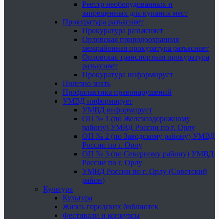
Реестр необорудованных и
запрещенных для купания мест
Прокуратура разъясняет
Прокуратура разъясняет
Орловская природоохранная
межрайонная прокуратура разъясняет
Орловская транспортная прокуратура
разъясняет
Прокуратура информирует
Полезно знать
Профилактика правонарушений
УМВД информирует
УМВД информирует
ОП № 1 (по Железнодорожному
району) УМВД России по г. Орлу
ОП № 2 (по Заводскому району) УМВД
России по г. Орлу
ОП № 3 (по Северному району) УМВД
России по г. Орлу
УМВД России по г. Орлу (Советский
район)
Культура
Культура
Жизнь городских библиотек
Фестивали и конкурсы