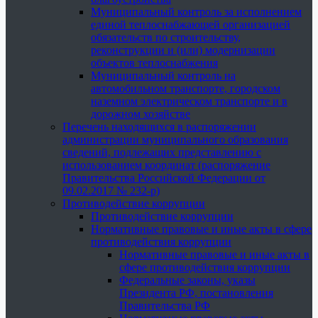
Муниципальный контроль за исполнением
единой теплоснабжающей организацией
обязательств по строительству,
реконструкции и (или) модернизации
объектов теплоснабжения
Муниципальный контроль на
автомобильном транспорте, городском
наземном электрическом транспорте и в
дорожном хозяйстве
Перечень находящихся в распоряжении
администрации муниципального образования
сведений, подлежащих представлению с
использованием координат (распоряжение
Правительства Российской Федерации от
09.02.2017 № 232-р)
Противодействие коррупции
Противодействие коррупции
Нормативные правовые и иные акты в сфере
противодействия коррупции
Нормативные правовые и иные акты в
сфере противодействия коррупции
Федеральные законы, указы
Президента РФ, постановления
Правительства РФ