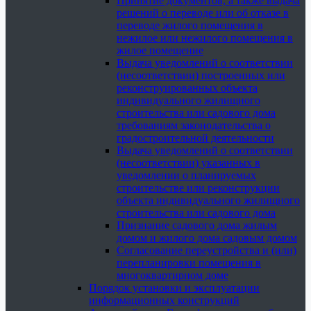
Принятие документов, а также выдача
решений о переводе или об отказе в
переводе жилого помещения в
нежилое или нежилого помещения в
жилое помещение
Выдача уведомлений о соответствии
(несоответствии) построенных или
реконструированных объекта
индивидуального жилищного
строительства или садового дома
требованиям законодательства о
градостроительной деятельности
Выдача уведомлений о соответствии
(несоответствии) указанных в
уведомлении о планируемых
строительстве или реконструкции
объекта индивидуального жилищного
строительства или садового дома
Признание садового дома жилым
домом и жилого дома садовым домом
Согласование переустройства и (или)
перепланировки помещения в
многоквартирном доме
Порядок установки и эксплуатации
информационных конструкций