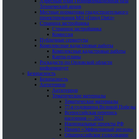
Адресный план Геоинформационная база
Технический архив
Местные нормативы градостроительного
проектирования МО «Город Орёл»
Страница застройщика
Страница застройщика
Комиссия
Публичные сервитуты
Комплексные кадастровые работы
Комплексные кадастровые работы
Карты-планы
Роскадастр по Орловской области
информирует
Безопасность
Безопасность
Антитеррор
Антитеррор
Тематические материалы
Тематические материалы
77-я годовщина Великой Победы
Всероссийская перепись
населения — 2021
Национальные проекты РФ
Проект «Эффективный регион»
Общероссийское голосование