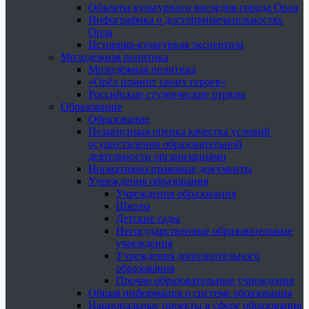
Объекты культурного наследия города Орла
Инфографика о достопримечательностях
Орла
Историко-культурная экспертиза
Молодёжная политика
Молодёжная политика
«Орёл помнит своих героев»
Российские студенческие отряды
Образование
Образование
Независимая оценка качества условий
осуществления образовательной
деятельности организациями
Нормативно-правовые документы
Учреждения образования
Учреждения образования
Школы
Детские сады
Негосударственные образовательные
учреждения
Учреждения дополнительного
образования
Прочие образовательные учреждения
Общая информация о системе образования
Национальные проекты в сфере образования