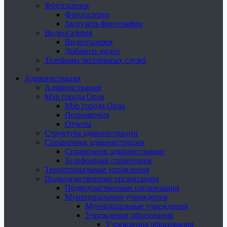
Фотогалерея
Фотогалерея
Загрузить фотографии
Видеогалерея
Видеогалерея
Добавить видео
Телефоны экстренных служб
Администрация
Администрация
Мэр города Орла
Мэр города Орла
Полномочия
Отчеты
Структура администрации
Справочник администрации
Справочник администрации
Телефонный справочник
Территориальные управления
Подведомственные организации
Подведомственные организации
Муниципальные учреждения
Муниципальные учреждения
Учреждения образования
Учреждения образования