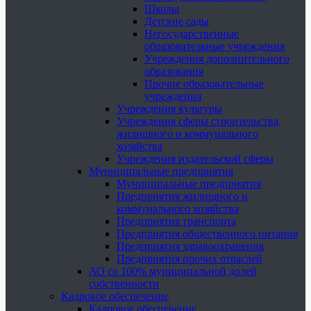
Школы
Детские сады
Негосударственные
образовательные учреждения
Учреждения дополнительного
образования
Прочие образовательные
учреждения
Учреждения культуры
Учреждения сферы строительства,
жилищного и коммунального
хозяйства
Учреждения издательской сферы
Муниципальные предприятия
Муниципальные предприятия
Предприятия жилищного и
коммунального хозяйства
Предприятия транспорта
Предприятия общественного питания
Предприятия здравоохранения
Предприятия прочих отраслей
АО со 100% муниципальной долей
собственности
Кадровое обеспечение
Кадровое обеспечение