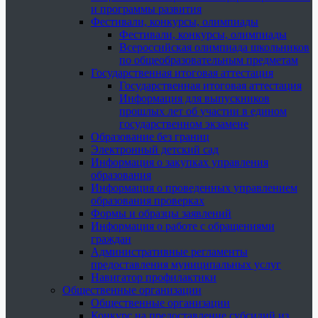
и программы развития
Фестивали, конкурсы, олимпиады
Фестивали, конкурсы, олимпиады
Всероссийская олимпиада школьников
по общеобразовательным предметам
Государственная итоговая аттестация
Государственная итоговая аттестация
Информация для выпускников
прошлых лет об участии в едином
государственном экзамене
Образование без границ
Электронный детский сад
Информация о закупках управления
образования
Информация о проведенных управлением
образования проверках
Формы и образцы заявлений
Информация о работе с обращениями
граждан
Административные регламенты
предоставления муниципальных услуг
Навигатор профилактики
Общественные организации
Общественные организации
Конкурс на предоставление субсидий из