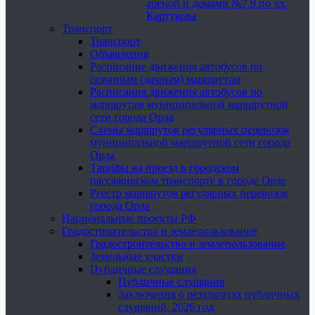
ареной и домами №7,9 по ул.
Картукова
Транспорт
Транспорт
Объявления
Расписание движения автобусов по
сезонным (дачным) маршрутам
Расписания движения автобусов по
маршрутам муниципальной маршрутной
сети города Орла
Схемы маршрутов регулярных перевозок
муниципальной маршрутной сети города
Орла
Тарифы на проезд в городском
пассажирском транспорте в городе Орле
Реестр маршрутов регулярных перевозок
города Орла
Национальные проекты РФ
Градостроительство и землепользование
Градостроительство и землепользование
Земельные участки
Публичные слушания
Публичные слушания
Заключения о результатах публичных
слушаний, 2026 год