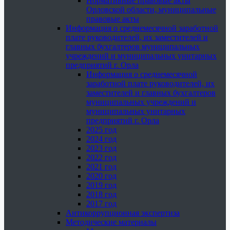
Нормативные правовые акты
Орловской области, муниципальные
правовые акты
Информация о среднемесячной заработной
плате руководителей, их заместителей и
главных бухгалтеров муниципальных
учреждений и муниципальных унитарных
предприятий г. Орла
Информация о среднемесячной
заработной плате руководителей, их
заместителей и главных бухгалтеров
муниципальных учреждений и
муниципальных унитарных
предприятий г. Орла
2025 год
2024 год
2023 год
2022 год
2021 год
2020 год
2019 год
2018 год
2017 год
Антикоррупционная экспертиза
Методические материалы