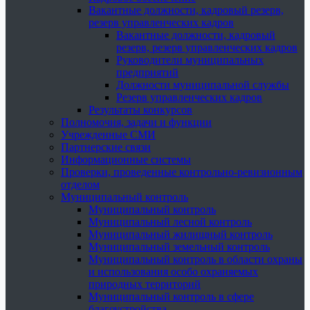
Вакантные должности, кадровый резерв,
резерв управленческих кадров
Вакантные должности, кадровый
резерв, резерв управленческих кадров
Руководители муниципальных
предприятий
Должности муниципальной службы
Резерв управленческих кадров
Результаты конкурсов
Полномочия, задачи и функции
Учрежденные СМИ
Партнерские связи
Информационные системы
Проверки, проведенные контрольно-ревизионным
отделом
Муниципальный контроль
Муниципальный контроль
Муниципальный лесной контроль
Муниципальный жилищный контроль
Муниципальный земельный контроль
Муниципальный контроль в области охраны
и использования особо охраняемых
природных территорий
Муниципальный контроль в сфере
благоустройства