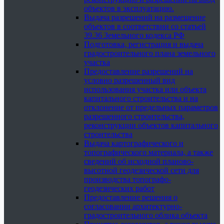
объектов в эксплуатацию.
Выдача разрешений на размещение
объектов в соответствии со статьей
39.36 Земельного кодекса РФ
Подготовка, регистрация и выдача
градостроительного плана земельного
участка
Предоставление разрешений на
условно разрешенный вид
использования участка или объекта
капитального строительства и на
отклонение от предельных параметров
разрешенного строительства,
реконструкции объектов капитального
строительства
Выдача картографического и
топографического материала, а также
сведений об исходной планово-
высотной геодезической сети для
производства топографо-
геодезических работ
Предоставление решения о
согласовании архитектурно-
градостроительного облика объекта