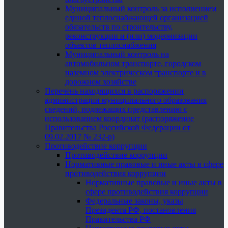
Муниципальный контроль за исполнением
единой теплоснабжающей организацией
обязательств по строительству,
реконструкции и (или) модернизации
объектов теплоснабжения
Муниципальный контроль на
автомобильном транспорте, городском
наземном электрическом транспорте и в
дорожном хозяйстве
Перечень находящихся в распоряжении
администрации муниципального образования
сведений, подлежащих представлению с
использованием координат (распоряжение
Правительства Российской Федерации от
09.02.2017 № 232-р)
Противодействие коррупции
Противодействие коррупции
Нормативные правовые и иные акты в сфере
противодействия коррупции
Нормативные правовые и иные акты в
сфере противодействия коррупции
Федеральные законы, указы
Президента РФ, постановления
Правительства РФ