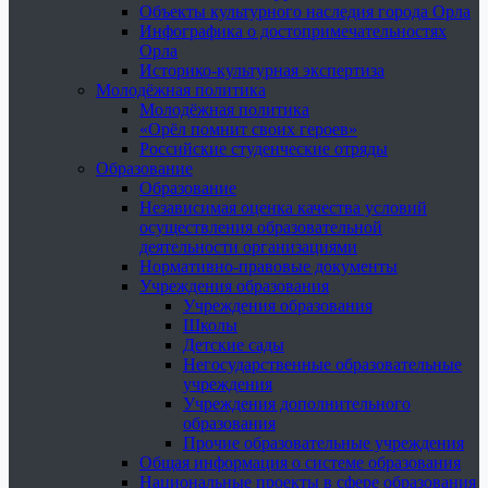
Объекты культурного наследия города Орла
Инфографика о достопримечательностях
Орла
Историко-культурная экспертиза
Молодёжная политика
Молодёжная политика
«Орёл помнит своих героев»
Российские студенческие отряды
Образование
Образование
Независимая оценка качества условий
осуществления образовательной
деятельности организациями
Нормативно-правовые документы
Учреждения образования
Учреждения образования
Школы
Детские сады
Негосударственные образовательные
учреждения
Учреждения дополнительного
образования
Прочие образовательные учреждения
Общая информация о системе образования
Национальные проекты в сфере образования