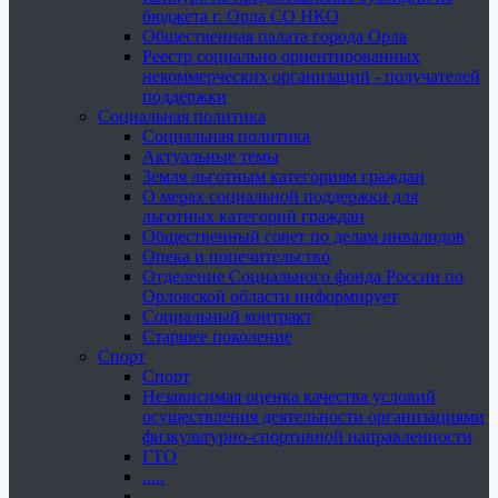
бюджета г. Орла СО НКО
Общественная палата города Орла
Реестр социально ориентированных
некоммерческих организаций - получателей
поддержки
Социальная политика
Социальная политика
Актуальные темы
Земля льготным категориям граждан
О мерах социальной поддержки для
льготных категорий граждан
Общественный совет по делам инвалидов
Опека и попечительство
Отделение Социального фонда России по
Орловской области информирует
Социальный контракт
Старшее поколение
Спорт
Спорт
Независимая оценка качества условий
осуществления деятельности организациями
физкультурно-спортивной направленности
ГТО
.....
......