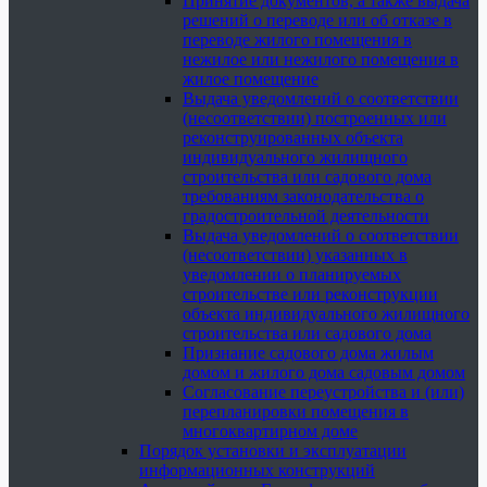
Принятие документов, а также выдача
решений о переводе или об отказе в
переводе жилого помещения в
нежилое или нежилого помещения в
жилое помещение
Выдача уведомлений о соответствии
(несоответствии) построенных или
реконструированных объекта
индивидуального жилищного
строительства или садового дома
требованиям законодательства о
градостроительной деятельности
Выдача уведомлений о соответствии
(несоответствии) указанных в
уведомлении о планируемых
строительстве или реконструкции
объекта индивидуального жилищного
строительства или садового дома
Признание садового дома жилым
домом и жилого дома садовым домом
Согласование переустройства и (или)
перепланировки помещения в
многоквартирном доме
Порядок установки и эксплуатации
информационных конструкций