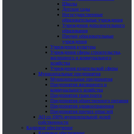
Школы
Детские сады
Негосударственные
образовательные учреждения
Учреждения дополнительного
образования
Прочие образовательные
учреждения
Учреждения культуры
Учреждения сферы строительства,
жилищного и коммунального
хозяйства
Учреждения издательской сферы
Муниципальные предприятия
Муниципальные предприятия
Предприятия жилищного и
коммунального хозяйства
Предприятия транспорта
Предприятия общественного питания
Предприятия здравоохранения
Предприятия прочих отраслей
АО со 100% муниципальной долей
собственности
Кадровое обеспечение
Кадровое обеспечение