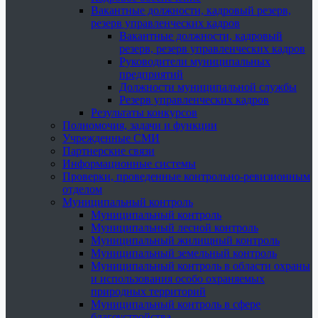
Вакантные должности, кадровый резерв,
резерв управленческих кадров
Вакантные должности, кадровый
резерв, резерв управленческих кадров
Руководители муниципальных
предприятий
Должности муниципальной службы
Резерв управленческих кадров
Результаты конкурсов
Полномочия, задачи и функции
Учрежденные СМИ
Партнерские связи
Информационные системы
Проверки, проведенные контрольно-ревизионным
отделом
Муниципальный контроль
Муниципальный контроль
Муниципальный лесной контроль
Муниципальный жилищный контроль
Муниципальный земельный контроль
Муниципальный контроль в области охраны
и использования особо охраняемых
природных территорий
Муниципальный контроль в сфере
благоустройства