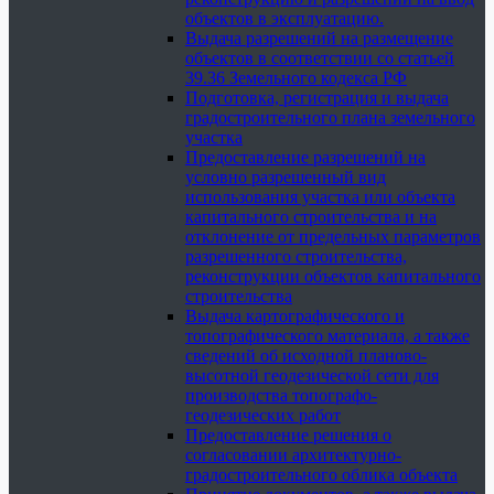
объектов в эксплуатацию.
Выдача разрешений на размещение
объектов в соответствии со статьей
39.36 Земельного кодекса РФ
Подготовка, регистрация и выдача
градостроительного плана земельного
участка
Предоставление разрешений на
условно разрешенный вид
использования участка или объекта
капитального строительства и на
отклонение от предельных параметров
разрешенного строительства,
реконструкции объектов капитального
строительства
Выдача картографического и
топографического материала, а также
сведений об исходной планово-
высотной геодезической сети для
производства топографо-
геодезических работ
Предоставление решения о
согласовании архитектурно-
градостроительного облика объекта