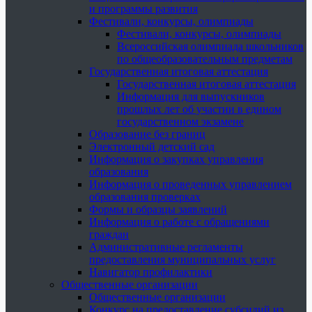
и программы развития
Фестивали, конкурсы, олимпиады
Фестивали, конкурсы, олимпиады
Всероссийская олимпиада школьников
по общеобразовательным предметам
Государственная итоговая аттестация
Государственная итоговая аттестация
Информация для выпускников
прошлых лет об участии в едином
государственном экзамене
Образование без границ
Электронный детский сад
Информация о закупках управления
образования
Информация о проведенных управлением
образования проверках
Формы и образцы заявлений
Информация о работе с обращениями
граждан
Административные регламенты
предоставления муниципальных услуг
Навигатор профилактики
Общественные организации
Общественные организации
Конкурс на предоставление субсидий из