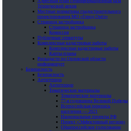
Адресный план Геоинформационная база
Технический архив
Местные нормативы градостроительного
проектирования МО «Город Орёл»
Страница застройщика
Страница застройщика
Комиссия
Публичные сервитуты
Комплексные кадастровые работы
Комплексные кадастровые работы
Карты-планы
Роскадастр по Орловской области
информирует
Безопасность
Безопасность
Антитеррор
Антитеррор
Тематические материалы
Тематические материалы
77-я годовщина Великой Победы
Всероссийская перепись
населения — 2021
Национальные проекты РФ
Проект «Эффективный регион»
Общероссийское голосование