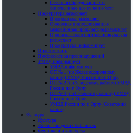
Реестр необорудованных и
запрещенных для купания мест
Прокуратура разъясняет
Прокуратура разъясняет
Орловская природоохранная
межрайонная прокуратура разъясняет
Орловская транспортная прокуратура
разъясняет
Прокуратура информирует
Полезно знать
Профилактика правонарушений
УМВД информирует
УМВД информирует
ОП № 1 (по Железнодорожному
району) УМВД России по г. Орлу
ОП № 2 (по Заводскому району) УМВД
России по г. Орлу
ОП № 3 (по Северному району) УМВД
России по г. Орлу
УМВД России по г. Орлу (Советский
район)
Культура
Культура
Жизнь городских библиотек
Фестивали и конкурсы