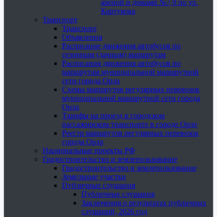
ареной и домами №7,9 по ул.
Картукова
Транспорт
Транспорт
Объявления
Расписание движения автобусов по
сезонным (дачным) маршрутам
Расписания движения автобусов по
маршрутам муниципальной маршрутной
сети города Орла
Схемы маршрутов регулярных перевозок
муниципальной маршрутной сети города
Орла
Тарифы на проезд в городском
пассажирском транспорте в городе Орле
Реестр маршрутов регулярных перевозок
города Орла
Национальные проекты РФ
Градостроительство и землепользование
Градостроительство и землепользование
Земельные участки
Публичные слушания
Публичные слушания
Заключения о результатах публичных
слушаний, 2026 год