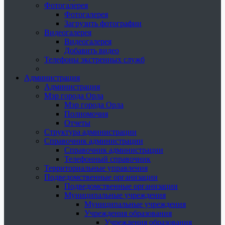
Фотогалерея
Фотогалерея
Загрузить фотографии
Видеогалерея
Видеогалерея
Добавить видео
Телефоны экстренных служб
Администрация
Администрация
Мэр города Орла
Мэр города Орла
Полномочия
Отчеты
Структура администрации
Справочник администрации
Справочник администрации
Телефонный справочник
Территориальные управления
Подведомственные организации
Подведомственные организации
Муниципальные учреждения
Муниципальные учреждения
Учреждения образования
Учреждения образования