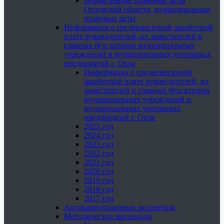
Нормативные правовые акты
Орловской области, муниципальные
правовые акты
Информация о среднемесячной заработной
плате руководителей, их заместителей и
главных бухгалтеров муниципальных
учреждений и муниципальных унитарных
предприятий г. Орла
Информация о среднемесячной
заработной плате руководителей, их
заместителей и главных бухгалтеров
муниципальных учреждений и
муниципальных унитарных
предприятий г. Орла
2025 год
2024 год
2023 год
2022 год
2021 год
2020 год
2019 год
2018 год
2017 год
Антикоррупционная экспертиза
Методические материалы