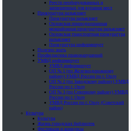
Реестр необорудованных и
запрещенных для купания мест
Прокуратура разъясняет
Прокуратура разъясняет
Орловская природоохранная
межрайонная прокуратура разъясняет
Орловская транспортная прокуратура
разъясняет
Прокуратура информирует
Полезно знать
Профилактика правонарушений
УМВД информирует
УМВД информирует
ОП № 1 (по Железнодорожному
району) УМВД России по г. Орлу
ОП № 2 (по Заводскому району) УМВД
России по г. Орлу
ОП № 3 (по Северному району) УМВД
России по г. Орлу
УМВД России по г. Орлу (Советский
район)
Культура
Культура
Жизнь городских библиотек
Фестивали и конкурсы