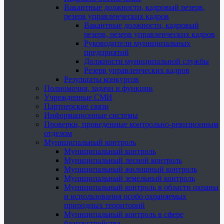
Вакантные должности, кадровый резерв,
резерв управленческих кадров
Вакантные должности, кадровый
резерв, резерв управленческих кадров
Руководители муниципальных
предприятий
Должности муниципальной службы
Резерв управленческих кадров
Результаты конкурсов
Полномочия, задачи и функции
Учрежденные СМИ
Партнерские связи
Информационные системы
Проверки, проведенные контрольно-ревизионным
отделом
Муниципальный контроль
Муниципальный контроль
Муниципальный лесной контроль
Муниципальный жилищный контроль
Муниципальный земельный контроль
Муниципальный контроль в области охраны
и использования особо охраняемых
природных территорий
Муниципальный контроль в сфере
благоустройства