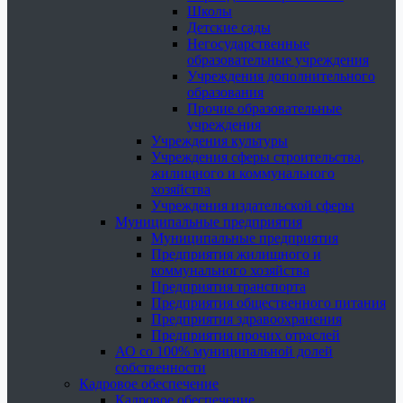
Школы
Детские сады
Негосударственные
образовательные учреждения
Учреждения дополнительного
образования
Прочие образовательные
учреждения
Учреждения культуры
Учреждения сферы строительства,
жилищного и коммунального
хозяйства
Учреждения издательской сферы
Муниципальные предприятия
Муниципальные предприятия
Предприятия жилищного и
коммунального хозяйства
Предприятия транспорта
Предприятия общественного питания
Предприятия здравоохранения
Предприятия прочих отраслей
АО со 100% муниципальной долей
собственности
Кадровое обеспечение
Кадровое обеспечение