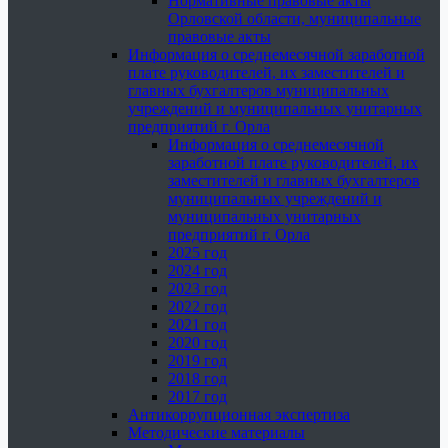
Нормативные правовые акты
Орловской области, муниципальные
правовые акты
Информация о среднемесячной заработной
плате руководителей, их заместителей и
главных бухгалтеров муниципальных
учреждений и муниципальных унитарных
предприятий г. Орла
Информация о среднемесячной
заработной плате руководителей, их
заместителей и главных бухгалтеров
муниципальных учреждений и
муниципальных унитарных
предприятий г. Орла
2025 год
2024 год
2023 год
2022 год
2021 год
2020 год
2019 год
2018 год
2017 год
Антикоррупционная экспертиза
Методические материалы