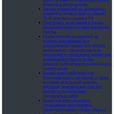
объектов в эксплуатацию.
Выдача разрешений на размещение
объектов в соответствии со статьей
39.36 Земельного кодекса РФ
Подготовка, регистрация и выдача
градостроительного плана земельного
участка
Предоставление разрешений на
условно разрешенный вид
использования участка или объекта
капитального строительства и на
отклонение от предельных параметров
разрешенного строительства,
реконструкции объектов капитального
строительства
Выдача картографического и
топографического материала, а также
сведений об исходной планово-
высотной геодезической сети для
производства топографо-
геодезических работ
Предоставление решения о
согласовании архитектурно-
градостроительного облика объекта