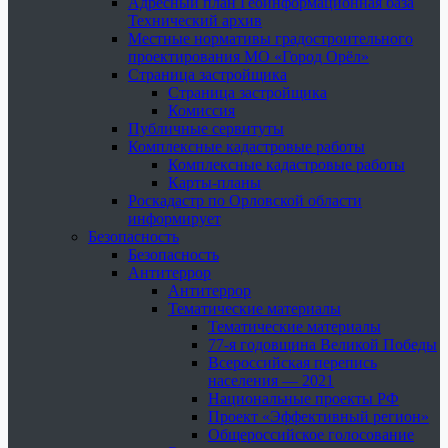
Адресный план Геоинформационная база
Технический архив
Местные нормативы градостроительного
проектирования МО «Город Орёл»
Страница застройщика
Страница застройщика
Комиссия
Публичные сервитуты
Комплексные кадастровые работы
Комплексные кадастровые работы
Карты-планы
Роскадастр по Орловской области
информирует
Безопасность
Безопасность
Антитеррор
Антитеррор
Тематические материалы
Тематические материалы
77-я годовщина Великой Победы
Всероссийская перепись
населения — 2021
Национальные проекты РФ
Проект «Эффективный регион»
Общероссийское голосование