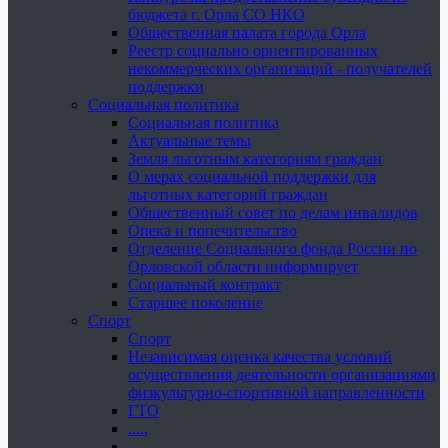
бюджета г. Орла СО НКО
Общественная палата города Орла
Реестр социально ориентированных
некоммерческих организаций - получателей
поддержки
Социальная политика
Социальная политика
Актуальные темы
Земля льготным категориям граждан
О мерах социальной поддержки для
льготных категорий граждан
Общественный совет по делам инвалидов
Опека и попечительство
Отделение Социального фонда России по
Орловской области информирует
Социальный контракт
Старшее поколение
Спорт
Спорт
Независимая оценка качества условий
осуществления деятельности организациями
физкультурно-спортивной направленности
ГТО
.....
......