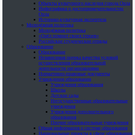
Объекты культурного наследия города Орла
Инфографика о достопримечательностях
Орла
Историко-культурная экспертиза
Молодёжная политика
Молодёжная политика
«Орёл помнит своих героев»
Российские студенческие отряды
Образование
Образование
Независимая оценка качества условий
осуществления образовательной
деятельности организациями
Нормативно-правовые документы
Учреждения образования
Учреждения образования
Школы
Детские сады
Негосударственные образовательные
учреждения
Учреждения дополнительного
образования
Прочие образовательные учреждения
Общая информация о системе образования
Национальные проекты в сфере образования