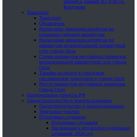
ареной и домами №7,9 по ул.
Картукова
Транспорт
Транспорт
Объявления
Расписание движения автобусов по
сезонным (дачным) маршрутам
Расписания движения автобусов по
маршрутам муниципальной маршрутной
сети города Орла
Схемы маршрутов регулярных перевозок
муниципальной маршрутной сети города
Орла
Тарифы на проезд в городском
пассажирском транспорте в городе Орле
Реестр маршрутов регулярных перевозок
города Орла
Национальные проекты РФ
Градостроительство и землепользование
Градостроительство и землепользование
Земельные участки
Публичные слушания
Публичные слушания
Заключения о результатах публичных
слушаний, 2026 год