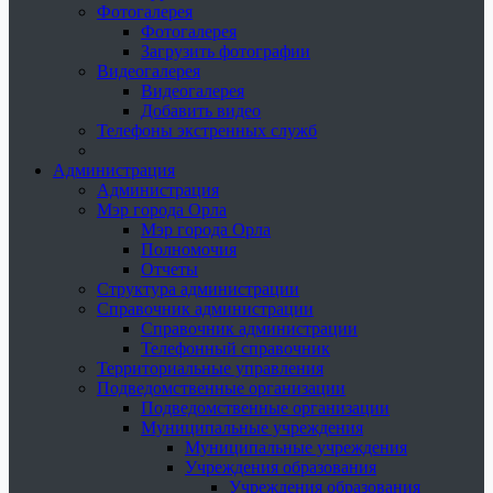
Фотогалерея
Фотогалерея
Загрузить фотографии
Видеогалерея
Видеогалерея
Добавить видео
Телефоны экстренных служб
Администрация
Администрация
Мэр города Орла
Мэр города Орла
Полномочия
Отчеты
Структура администрации
Справочник администрации
Справочник администрации
Телефонный справочник
Территориальные управления
Подведомственные организации
Подведомственные организации
Муниципальные учреждения
Муниципальные учреждения
Учреждения образования
Учреждения образования