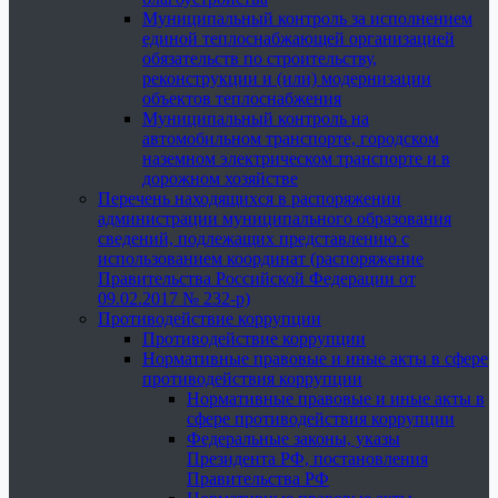
Муниципальный контроль за исполнением
единой теплоснабжающей организацией
обязательств по строительству,
реконструкции и (или) модернизации
объектов теплоснабжения
Муниципальный контроль на
автомобильном транспорте, городском
наземном электрическом транспорте и в
дорожном хозяйстве
Перечень находящихся в распоряжении
администрации муниципального образования
сведений, подлежащих представлению с
использованием координат (распоряжение
Правительства Российской Федерации от
09.02.2017 № 232-р)
Противодействие коррупции
Противодействие коррупции
Нормативные правовые и иные акты в сфере
противодействия коррупции
Нормативные правовые и иные акты в
сфере противодействия коррупции
Федеральные законы, указы
Президента РФ, постановления
Правительства РФ