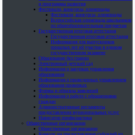
и программы развития
Фестивали, конкурсы, олимпиады
Фестивали, конкурсы, олимпиады
Всероссийская олимпиада школьников
по общеобразовательным предметам
Государственная итоговая аттестация
Государственная итоговая аттестация
Информация для выпускников
прошлых лет об участии в едином
государственном экзамене
Образование без границ
Электронный детский сад
Информация о закупках управления
образования
Информация о проведенных управлением
образования проверках
Формы и образцы заявлений
Информация о работе с обращениями
граждан
Административные регламенты
предоставления муниципальных услуг
Навигатор профилактики
Общественные организации
Общественные организации
Конкурс на предоставление субсидий из