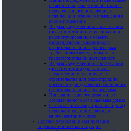
Принятие документов, а также выдача
решений о переводе или об отказе в
переводе жилого помещения в
нежилое или нежилого помещения в
жилое помещение
Выдача уведомлений о соответствии
(несоответствии) построенных или
реконструированных объекта
индивидуального жилищного
строительства или садового дома
требованиям законодательства о
градостроительной деятельности
Выдача уведомлений о соответствии
(несоответствии) указанных в
уведомлении о планируемых
строительстве или реконструкции
объекта индивидуального жилищного
строительства или садового дома
Признание садового дома жилым
домом и жилого дома садовым домом
Согласование переустройства и (или)
перепланировки помещения в
многоквартирном доме
Порядок установки и эксплуатации
информационных конструкций