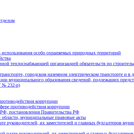
отделом
 использования особо охраняемых природных территорий
йства
ой теплоснабжающей организацией обязательств по строительс
ранспорте, городском наземном электрическом транспорте и в 
ции муниципального образования сведений, подлежащих предст
 № 232-р)
противодействия коррупции
фере противодействия коррупции
 РФ, постановления Правительства РФ
 области, муниципальные правовые акты
ате руководителей, их заместителей и главных бухгалтеров м
ой плате руководителей, их заместителей и главных бухгалте