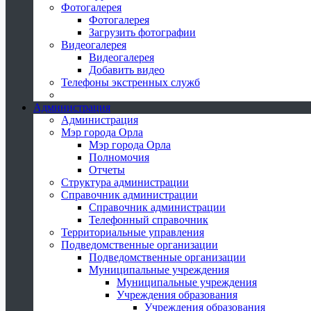
Фотогалерея
Фотогалерея
Загрузить фотографии
Видеогалерея
Видеогалерея
Добавить видео
Телефоны экстренных служб
Администрация
Администрация
Мэр города Орла
Мэр города Орла
Полномочия
Отчеты
Структура администрации
Справочник администрации
Справочник администрации
Телефонный справочник
Территориальные управления
Подведомственные организации
Подведомственные организации
Муниципальные учреждения
Муниципальные учреждения
Учреждения образования
Учреждения образования