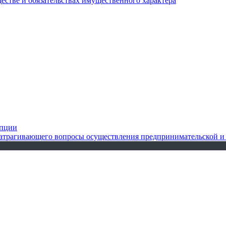
ществе и обязательствах имущественного характера
упции
 затрагивающего вопросы осуществления предпринимательской и