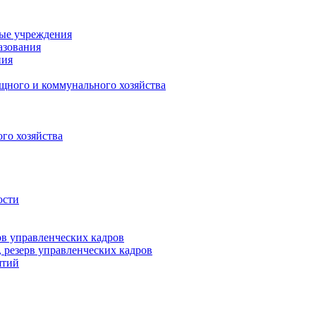
ные учреждения
азования
ния
щного и коммунального хозяйства
го хозяйства
ости
рв управленческих кадров
 резерв управленческих кадров
ятий