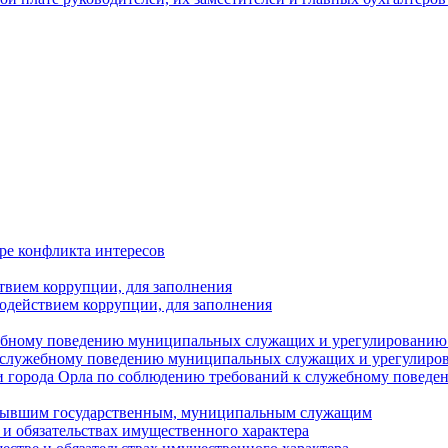
ре конфликта интересов
твием коррупции, для заполнения
одействием коррупции, для заполнения
ебному поведению муниципальных служащих и урегулированию 
 служебному поведению муниципальных служащих и урегулиро
 города Орла по соблюдению требований к служебному повед
с бывшим государственным, муниципальным служащим
е и обязательствах имущественного характера