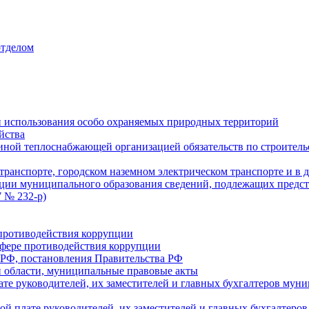
отделом
 использования особо охраняемых природных территорий
йства
ой теплоснабжающей организацией обязательств по строительс
ранспорте, городском наземном электрическом транспорте и в 
ции муниципального образования сведений, подлежащих предст
 № 232-р)
противодействия коррупции
фере противодействия коррупции
 РФ, постановления Правительства РФ
 области, муниципальные правовые акты
ате руководителей, их заместителей и главных бухгалтеров м
ой плате руководителей, их заместителей и главных бухгалте