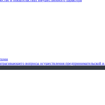
ществе и обязательствах имущественного характера
упции
 затрагивающего вопросы осуществления предпринимательской и