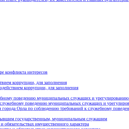
ре конфликта интересов
твием коррупции, для заполнения
одействием коррупции, для заполнения
ебному поведению муниципальных служащих и урегулированию 
 служебному поведению муниципальных служащих и урегулиро
 города Орла по соблюдению требований к служебному повед
с бывшим государственным, муниципальным служащим
е и обязательствах имущественного характера