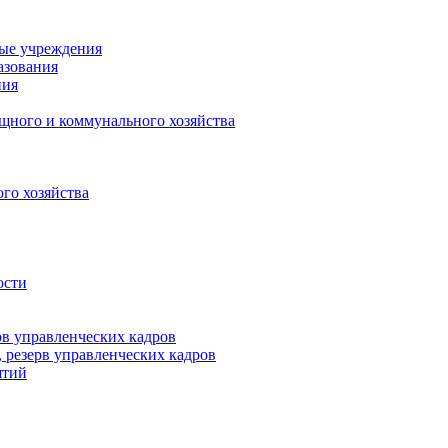
ные учреждения
азования
ния
щного и коммунального хозяйства
го хозяйства
ости
рв управленческих кадров
 резерв управленческих кадров
ятий