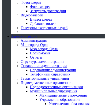
Фотогалерея
Фотогалерея
Загрузить фотографии
Видеогалерея
Видеогалерея
Добавить видео
Телефоны экстренных служб
Администрация
Администрация
Мэр города Орла
Мэр города Орла
Полномочия
Отчеты
Структура администрации
Справочник администрации
Справочник администрации
Телефонный справочник
Территориальные управления
Подведомственные организации
Подведомственные организации
Муниципальные учреждения
Муниципальные учреждения
Учреждения образования
Учреждения образования