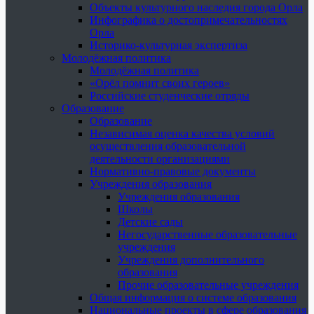
Объекты культурного наследия города Орла
Инфографика о достопримечательностях
Орла
Историко-культурная экспертиза
Молодёжная политика
Молодёжная политика
«Орёл помнит своих героев»
Российские студенческие отряды
Образование
Образование
Независимая оценка качества условий
осуществления образовательной
деятельности организациями
Нормативно-правовые документы
Учреждения образования
Учреждения образования
Школы
Детские сады
Негосударственные образовательные
учреждения
Учреждения дополнительного
образования
Прочие образовательные учреждения
Общая информация о системе образования
Национальные проекты в сфере образования