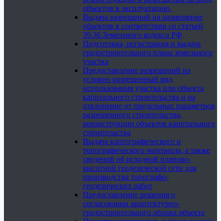
объектов в эксплуатацию.
Выдача разрешений на размещение
объектов в соответствии со статьей
39.36 Земельного кодекса РФ
Подготовка, регистрация и выдача
градостроительного плана земельного
участка
Предоставление разрешений на
условно разрешенный вид
использования участка или объекта
капитального строительства и на
отклонение от предельных параметров
разрешенного строительства,
реконструкции объектов капитального
строительства
Выдача картографического и
топографического материала, а также
сведений об исходной планово-
высотной геодезической сети для
производства топографо-
геодезических работ
Предоставление решения о
согласовании архитектурно-
градостроительного облика объекта