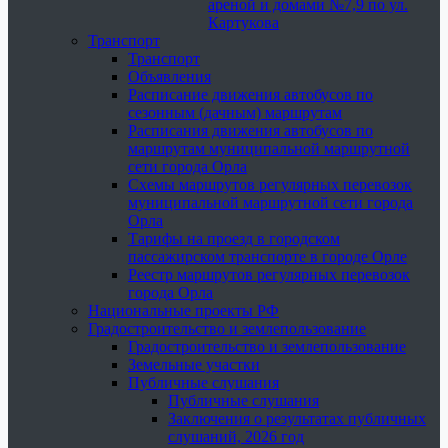
ареной и домами №7,9 по ул.
Картукова
Транспорт
Транспорт
Объявления
Расписание движения автобусов по
сезонным (дачным) маршрутам
Расписания движения автобусов по
маршрутам муниципальной маршрутной
сети города Орла
Схемы маршрутов регулярных перевозок
муниципальной маршрутной сети города
Орла
Тарифы на проезд в городском
пассажирском транспорте в городе Орле
Реестр маршрутов регулярных перевозок
города Орла
Национальные проекты РФ
Градостроительство и землепользование
Градостроительство и землепользование
Земельные участки
Публичные слушания
Публичные слушания
Заключения о результатах публичных
слушаний, 2026 год