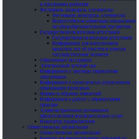
и программы развития
Фестивали, конкурсы, олимпиады
Фестивали, конкурсы, олимпиады
Всероссийская олимпиада школьников
по общеобразовательным предметам
Государственная итоговая аттестация
Государственная итоговая аттестация
Информация для выпускников
прошлых лет об участии в едином
государственном экзамене
Образование без границ
Электронный детский сад
Информация о закупках управления
образования
Информация о проведенных управлением
образования проверках
Формы и образцы заявлений
Информация о работе с обращениями
граждан
Административные регламенты
предоставления муниципальных услуг
Навигатор профилактики
Общественные организации
Общественные организации
Конкурс на предоставление субсидий из