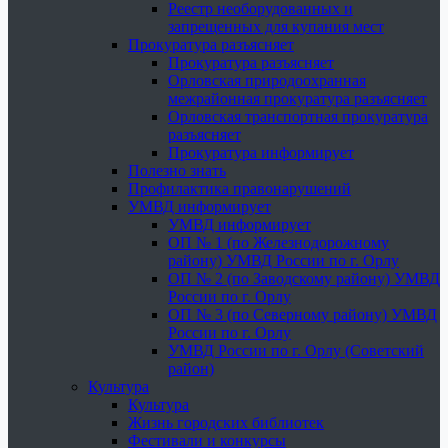
Реестр необорудованных и
запрещенных для купания мест
Прокуратура разъясняет
Прокуратура разъясняет
Орловская природоохранная
межрайонная прокуратура разъясняет
Орловская транспортная прокуратура
разъясняет
Прокуратура информирует
Полезно знать
Профилактика правонарушений
УМВД информирует
УМВД информирует
ОП № 1 (по Железнодорожному
району) УМВД России по г. Орлу
ОП № 2 (по Заводскому району) УМВД
России по г. Орлу
ОП № 3 (по Северному району) УМВД
России по г. Орлу
УМВД России по г. Орлу (Советский
район)
Культура
Культура
Жизнь городских библиотек
Фестивали и конкурсы