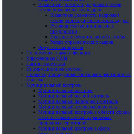
Вакантные должности, кадровый резерв,
резерв управленческих кадров
Вакантные должности, кадровый
резерв, резерв управленческих кадров
Руководители муниципальных
предприятий
Должности муниципальной службы
Резерв управленческих кадров
Результаты конкурсов
Полномочия, задачи и функции
Учрежденные СМИ
Партнерские связи
Информационные системы
Проверки, проведенные контрольно-ревизионным
отделом
Муниципальный контроль
Муниципальный контроль
Муниципальный лесной контроль
Муниципальный жилищный контроль
Муниципальный земельный контроль
Муниципальный контроль в области охраны
и использования особо охраняемых
природных территорий
Муниципальный контроль в сфере
благоустройства