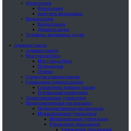
Фотогалерея
Фотогалерея
Загрузить фотографии
Видеогалерея
Видеогалерея
Добавить видео
Телефоны экстренных служб
Администрация
Администрация
Мэр города Орла
Мэр города Орла
Полномочия
Отчеты
Структура администрации
Справочник администрации
Справочник администрации
Телефонный справочник
Территориальные управления
Подведомственные организации
Подведомственные организации
Муниципальные учреждения
Муниципальные учреждения
Учреждения образования
Учреждения образования