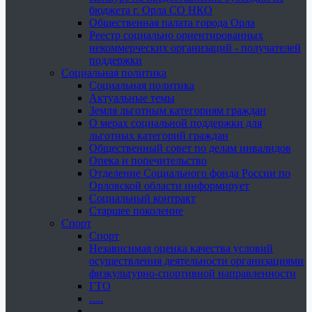
бюджета г. Орла СО НКО
Общественная палата города Орла
Реестр социально ориентированных
некоммерческих организаций - получателей
поддержки
Социальная политика
Социальная политика
Актуальные темы
Земля льготным категориям граждан
О мерах социальной поддержки для
льготных категорий граждан
Общественный совет по делам инвалидов
Опека и попечительство
Отделение Социального фонда России по
Орловской области информирует
Социальный контракт
Старшее поколение
Спорт
Спорт
Независимая оценка качества условий
осуществления деятельности организациями
физкультурно-спортивной направленности
ГТО
.....
......