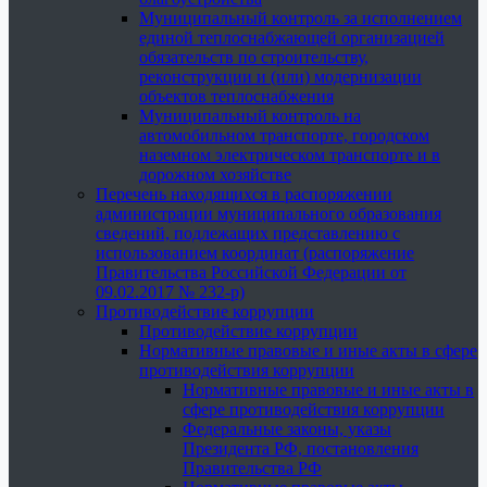
Муниципальный контроль за исполнением
единой теплоснабжающей организацией
обязательств по строительству,
реконструкции и (или) модернизации
объектов теплоснабжения
Муниципальный контроль на
автомобильном транспорте, городском
наземном электрическом транспорте и в
дорожном хозяйстве
Перечень находящихся в распоряжении
администрации муниципального образования
сведений, подлежащих представлению с
использованием координат (распоряжение
Правительства Российской Федерации от
09.02.2017 № 232-р)
Противодействие коррупции
Противодействие коррупции
Нормативные правовые и иные акты в сфере
противодействия коррупции
Нормативные правовые и иные акты в
сфере противодействия коррупции
Федеральные законы, указы
Президента РФ, постановления
Правительства РФ