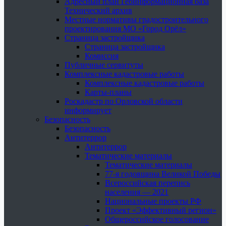
Адресный план Геоинформационная база
Технический архив
Местные нормативы градостроительного
проектирования МО «Город Орёл»
Страница застройщика
Страница застройщика
Комиссия
Публичные сервитуты
Комплексные кадастровые работы
Комплексные кадастровые работы
Карты-планы
Роскадастр по Орловской области
информирует
Безопасность
Безопасность
Антитеррор
Антитеррор
Тематические материалы
Тематические материалы
77-я годовщина Великой Победы
Всероссийская перепись
населения — 2021
Национальные проекты РФ
Проект «Эффективный регион»
Общероссийское голосование