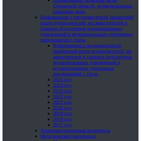
Нормативные правовые акты
Орловской области, муниципальные
правовые акты
Информация о среднемесячной заработной
плате руководителей, их заместителей и
главных бухгалтеров муниципальных
учреждений и муниципальных унитарных
предприятий г. Орла
Информация о среднемесячной
заработной плате руководителей, их
заместителей и главных бухгалтеров
муниципальных учреждений и
муниципальных унитарных
предприятий г. Орла
2025 год
2024 год
2023 год
2022 год
2021 год
2020 год
2019 год
2018 год
2017 год
Антикоррупционная экспертиза
Методические материалы