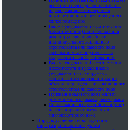
Принятие документов, а также выдача
решений о переводе или об отказе в
переводе жилого помещения в
нежилое или нежилого помещения в
жилое помещение
Выдача уведомлений о соответствии
(несоответствии) построенных или
реконструированных объекта
индивидуального жилищного
строительства или садового дома
требованиям законодательства о
градостроительной деятельности
Выдача уведомлений о соответствии
(несоответствии) указанных в
уведомлении о планируемых
строительстве или реконструкции
объекта индивидуального жилищного
строительства или садового дома
Признание садового дома жилым
домом и жилого дома садовым домом
Согласование переустройства и (или)
перепланировки помещения в
многоквартирном доме
Порядок установки и эксплуатации
информационных конструкций