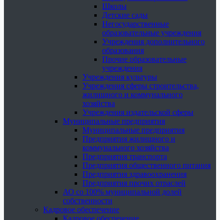
Школы
Детские сады
Негосударственные
образовательные учреждения
Учреждения дополнительного
образования
Прочие образовательные
учреждения
Учреждения культуры
Учреждения сферы строительства,
жилищного и коммунального
хозяйства
Учреждения издательской сферы
Муниципальные предприятия
Муниципальные предприятия
Предприятия жилищного и
коммунального хозяйства
Предприятия транспорта
Предприятия общественного питания
Предприятия здравоохранения
Предприятия прочих отраслей
АО со 100% муниципальной долей
собственности
Кадровое обеспечение
Кадровое обеспечение