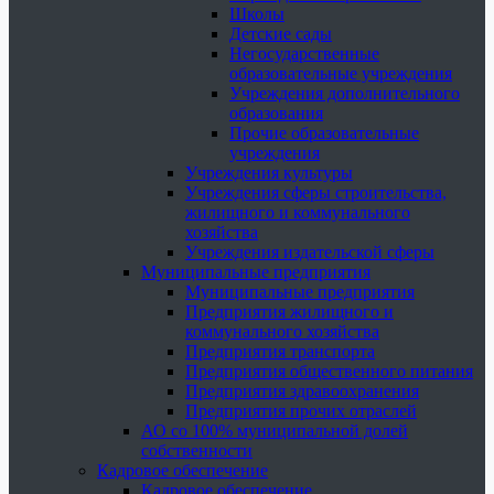
Школы
Детские сады
Негосударственные
образовательные учреждения
Учреждения дополнительного
образования
Прочие образовательные
учреждения
Учреждения культуры
Учреждения сферы строительства,
жилищного и коммунального
хозяйства
Учреждения издательской сферы
Муниципальные предприятия
Муниципальные предприятия
Предприятия жилищного и
коммунального хозяйства
Предприятия транспорта
Предприятия общественного питания
Предприятия здравоохранения
Предприятия прочих отраслей
АО со 100% муниципальной долей
собственности
Кадровое обеспечение
Кадровое обеспечение