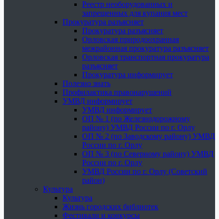
Реестр необорудованных и
запрещенных для купания мест
Прокуратура разъясняет
Прокуратура разъясняет
Орловская природоохранная
межрайонная прокуратура разъясняет
Орловская транспортная прокуратура
разъясняет
Прокуратура информирует
Полезно знать
Профилактика правонарушений
УМВД информирует
УМВД информирует
ОП № 1 (по Железнодорожному
району) УМВД России по г. Орлу
ОП № 2 (по Заводскому району) УМВД
России по г. Орлу
ОП № 3 (по Северному району) УМВД
России по г. Орлу
УМВД России по г. Орлу (Советский
район)
Культура
Культура
Жизнь городских библиотек
Фестивали и конкурсы