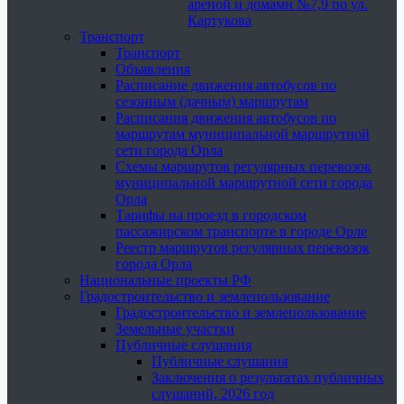
ареной и домами №7,9 по ул.
Картукова
Транспорт
Транспорт
Объявления
Расписание движения автобусов по
сезонным (дачным) маршрутам
Расписания движения автобусов по
маршрутам муниципальной маршрутной
сети города Орла
Схемы маршрутов регулярных перевозок
муниципальной маршрутной сети города
Орла
Тарифы на проезд в городском
пассажирском транспорте в городе Орле
Реестр маршрутов регулярных перевозок
города Орла
Национальные проекты РФ
Градостроительство и землепользование
Градостроительство и землепользование
Земельные участки
Публичные слушания
Публичные слушания
Заключения о результатах публичных
слушаний, 2026 год