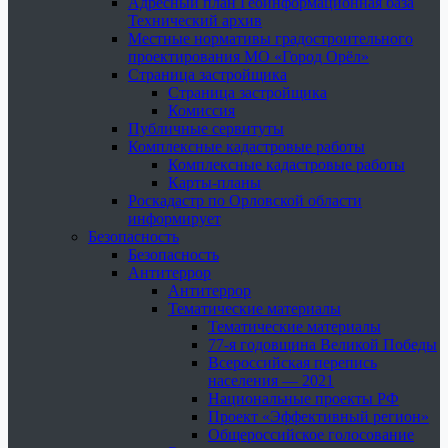
Адресный план Геоинформационная база
Технический архив
Местные нормативы градостроительного
проектирования МО «Город Орёл»
Страница застройщика
Страница застройщика
Комиссия
Публичные сервитуты
Комплексные кадастровые работы
Комплексные кадастровые работы
Карты-планы
Роскадастр по Орловской области
информирует
Безопасность
Безопасность
Антитеррор
Антитеррор
Тематические материалы
Тематические материалы
77-я годовщина Великой Победы
Всероссийская перепись
населения — 2021
Национальные проекты РФ
Проект «Эффективный регион»
Общероссийское голосование