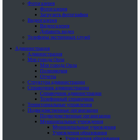
Фотогалерея
Фотогалерея
Загрузить фотографии
Видеогалерея
Видеогалерея
Добавить видео
Телефоны экстренных служб
Администрация
Администрация
Мэр города Орла
Мэр города Орла
Полномочия
Отчеты
Структура администрации
Справочник администрации
Справочник администрации
Телефонный справочник
Территориальные управления
Подведомственные организации
Подведомственные организации
Муниципальные учреждения
Муниципальные учреждения
Учреждения образования
Учреждения образования