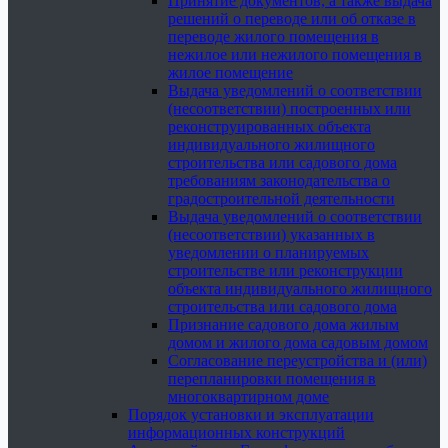
Принятие документов, а также выдача
решений о переводе или об отказе в
переводе жилого помещения в
нежилое или нежилого помещения в
жилое помещение
Выдача уведомлений о соответствии
(несоответствии) построенных или
реконструированных объекта
индивидуального жилищного
строительства или садового дома
требованиям законодательства о
градостроительной деятельности
Выдача уведомлений о соответствии
(несоответствии) указанных в
уведомлении о планируемых
строительстве или реконструкции
объекта индивидуального жилищного
строительства или садового дома
Признание садового дома жилым
домом и жилого дома садовым домом
Согласование переустройства и (или)
перепланировки помещения в
многоквартирном доме
Порядок установки и эксплуатации
информационных конструкций