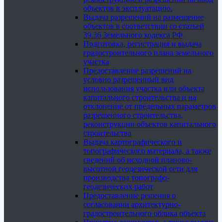
объектов в эксплуатацию.
Выдача разрешений на размещение
объектов в соответствии со статьей
39.36 Земельного кодекса РФ
Подготовка, регистрация и выдача
градостроительного плана земельного
участка
Предоставление разрешений на
условно разрешенный вид
использования участка или объекта
капитального строительства и на
отклонение от предельных параметров
разрешенного строительства,
реконструкции объектов капитального
строительства
Выдача картографического и
топографического материала, а также
сведений об исходной планово-
высотной геодезической сети для
производства топографо-
геодезических работ
Предоставление решения о
согласовании архитектурно-
градостроительного облика объекта