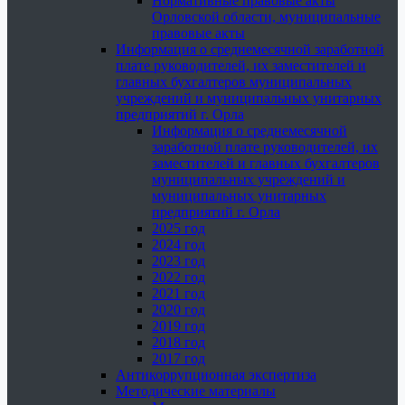
Нормативные правовые акты
Орловской области, муниципальные
правовые акты
Информация о среднемесячной заработной
плате руководителей, их заместителей и
главных бухгалтеров муниципальных
учреждений и муниципальных унитарных
предприятий г. Орла
Информация о среднемесячной
заработной плате руководителей, их
заместителей и главных бухгалтеров
муниципальных учреждений и
муниципальных унитарных
предприятий г. Орла
2025 год
2024 год
2023 год
2022 год
2021 год
2020 год
2019 год
2018 год
2017 год
Антикоррупционная экспертиза
Методические материалы