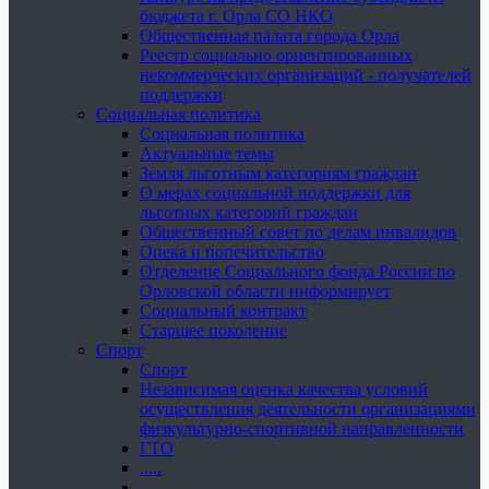
бюджета г. Орла СО НКО
Общественная палата города Орла
Реестр социально ориентированных
некоммерческих организаций - получателей
поддержки
Социальная политика
Социальная политика
Актуальные темы
Земля льготным категориям граждан
О мерах социальной поддержки для
льготных категорий граждан
Общественный совет по делам инвалидов
Опека и попечительство
Отделение Социального фонда России по
Орловской области информирует
Социальный контракт
Старшее поколение
Спорт
Спорт
Независимая оценка качества условий
осуществления деятельности организациями
физкультурно-спортивной направленности
ГТО
.....
......