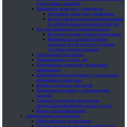
и программы развития
Фестивали, конкурсы, олимпиады
Фестивали, конкурсы, олимпиады
Всероссийская олимпиада школьников
по общеобразовательным предметам
Государственная итоговая аттестация
Государственная итоговая аттестация
Информация для выпускников
прошлых лет об участии в едином
государственном экзамене
Образование без границ
Электронный детский сад
Информация о закупках управления
образования
Информация о проведенных управлением
образования проверках
Формы и образцы заявлений
Информация о работе с обращениями
граждан
Административные регламенты
предоставления муниципальных услуг
Навигатор профилактики
Общественные организации
Общественные организации
Конкурс на предоставление субсидий из