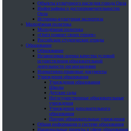
Объекты культурного наследия города Орла
Инфографика о достопримечательностях
Орла
Историко-культурная экспертиза
Молодёжная политика
Молодёжная политика
«Орёл помнит своих героев»
Российские студенческие отряды
Образование
Образование
Независимая оценка качества условий
осуществления образовательной
деятельности организациями
Нормативно-правовые документы
Учреждения образования
Учреждения образования
Школы
Детские сады
Негосударственные образовательные
учреждения
Учреждения дополнительного
образования
Прочие образовательные учреждения
Общая информация о системе образования
Национальные проекты в сфере образования