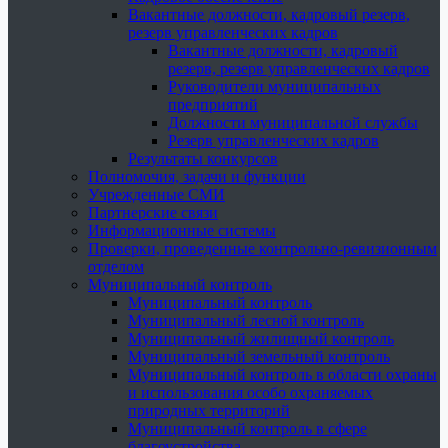
Вакантные должности, кадровый резерв,
резерв управленческих кадров
Вакантные должности, кадровый
резерв, резерв управленческих кадров
Руководители муниципальных
предприятий
Должности муниципальной службы
Резерв управленческих кадров
Результаты конкурсов
Полномочия, задачи и функции
Учрежденные СМИ
Партнерские связи
Информационные системы
Проверки, проведенные контрольно-ревизионным
отделом
Муниципальный контроль
Муниципальный контроль
Муниципальный лесной контроль
Муниципальный жилищный контроль
Муниципальный земельный контроль
Муниципальный контроль в области охраны
и использования особо охраняемых
природных территорий
Муниципальный контроль в сфере
благоустройства