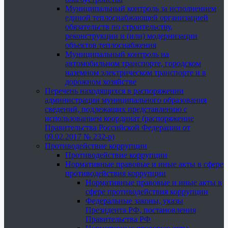
Муниципальный контроль за исполнением
единой теплоснабжающей организацией
обязательств по строительству,
реконструкции и (или) модернизации
объектов теплоснабжения
Муниципальный контроль на
автомобильном транспорте, городском
наземном электрическом транспорте и в
дорожном хозяйстве
Перечень находящихся в распоряжении
администрации муниципального образования
сведений, подлежащих представлению с
использованием координат (распоряжение
Правительства Российской Федерации от
09.02.2017 № 232-р)
Противодействие коррупции
Противодействие коррупции
Нормативные правовые и иные акты в сфере
противодействия коррупции
Нормативные правовые и иные акты в
сфере противодействия коррупции
Федеральные законы, указы
Президента РФ, постановления
Правительства РФ