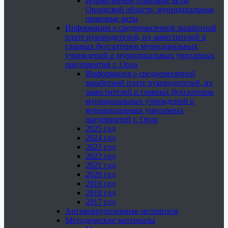
Нормативные правовые акты
Орловской области, муниципальные
правовые акты
Информация о среднемесячной заработной
плате руководителей, их заместителей и
главных бухгалтеров муниципальных
учреждений и муниципальных унитарных
предприятий г. Орла
Информация о среднемесячной
заработной плате руководителей, их
заместителей и главных бухгалтеров
муниципальных учреждений и
муниципальных унитарных
предприятий г. Орла
2025 год
2024 год
2023 год
2022 год
2021 год
2020 год
2019 год
2018 год
2017 год
Антикоррупционная экспертиза
Методические материалы