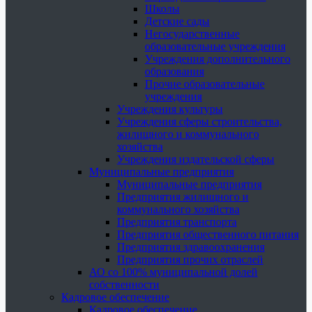
Школы
Детские сады
Негосударственные
образовательные учреждения
Учреждения дополнительного
образования
Прочие образовательные
учреждения
Учреждения культуры
Учреждения сферы строительства,
жилищного и коммунального
хозяйства
Учреждения издательской сферы
Муниципальные предприятия
Муниципальные предприятия
Предприятия жилищного и
коммунального хозяйства
Предприятия транспорта
Предприятия общественного питания
Предприятия здравоохранения
Предприятия прочих отраслей
АО со 100% муниципальной долей
собственности
Кадровое обеспечение
Кадровое обеспечение