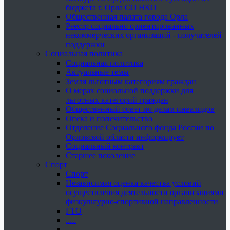
бюджета г. Орла СО НКО
Общественная палата города Орла
Реестр социально ориентированных
некоммерческих организаций - получателей
поддержки
Социальная политика
Социальная политика
Актуальные темы
Земля льготным категориям граждан
О мерах социальной поддержки для
льготных категорий граждан
Общественный совет по делам инвалидов
Опека и попечительство
Отделение Социального фонда России по
Орловской области информирует
Социальный контракт
Старшее поколение
Спорт
Спорт
Независимая оценка качества условий
осуществления деятельности организациями
физкультурно-спортивной направленности
ГТО
.....
......