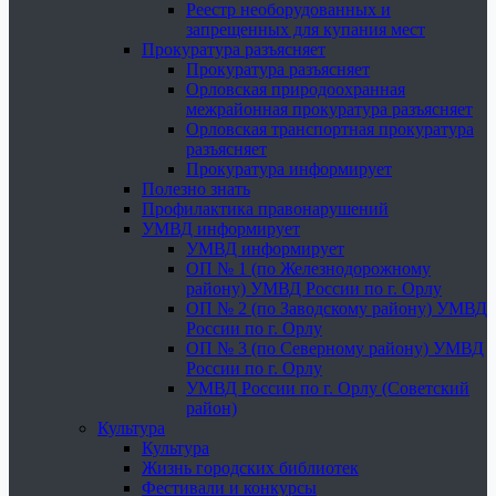
Реестр необорудованных и
запрещенных для купания мест
Прокуратура разъясняет
Прокуратура разъясняет
Орловская природоохранная
межрайонная прокуратура разъясняет
Орловская транспортная прокуратура
разъясняет
Прокуратура информирует
Полезно знать
Профилактика правонарушений
УМВД информирует
УМВД информирует
ОП № 1 (по Железнодорожному
району) УМВД России по г. Орлу
ОП № 2 (по Заводскому району) УМВД
России по г. Орлу
ОП № 3 (по Северному району) УМВД
России по г. Орлу
УМВД России по г. Орлу (Советский
район)
Культура
Культура
Жизнь городских библиотек
Фестивали и конкурсы