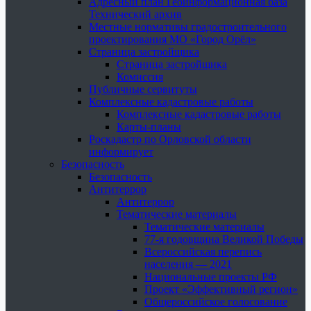
Адресный план Геоинформационная база
Технический архив
Местные нормативы градостроительного
проектирования МО «Город Орёл»
Страница застройщика
Страница застройщика
Комиссия
Публичные сервитуты
Комплексные кадастровые работы
Комплексные кадастровые работы
Карты-планы
Роскадастр по Орловской области
информирует
Безопасность
Безопасность
Антитеррор
Антитеррор
Тематические материалы
Тематические материалы
77-я годовщина Великой Победы
Всероссийская перепись
населения — 2021
Национальные проекты РФ
Проект «Эффективный регион»
Общероссийское голосование