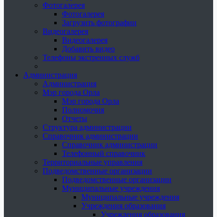
Фотогалерея
Фотогалерея
Загрузить фотографии
Видеогалерея
Видеогалерея
Добавить видео
Телефоны экстренных служб
Администрация
Администрация
Мэр города Орла
Мэр города Орла
Полномочия
Отчеты
Структура администрации
Справочник администрации
Справочник администрации
Телефонный справочник
Территориальные управления
Подведомственные организации
Подведомственные организации
Муниципальные учреждения
Муниципальные учреждения
Учреждения образования
Учреждения образования