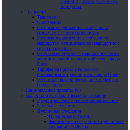
ареной и домами №7,9 по ул.
Картукова
Транспорт
Транспорт
Объявления
Расписание движения автобусов по
сезонным (дачным) маршрутам
Расписания движения автобусов по
маршрутам муниципальной маршрутной
сети города Орла
Схемы маршрутов регулярных перевозок
муниципальной маршрутной сети города
Орла
Тарифы на проезд в городском
пассажирском транспорте в городе Орле
Реестр маршрутов регулярных перевозок
города Орла
Национальные проекты РФ
Градостроительство и землепользование
Градостроительство и землепользование
Земельные участки
Публичные слушания
Публичные слушания
Заключения о результатах публичных
слушаний, 2026 год