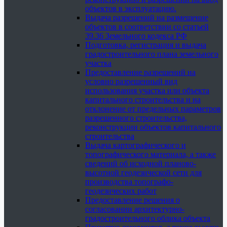
объектов в эксплуатацию.
Выдача разрешений на размещение
объектов в соответствии со статьей
39.36 Земельного кодекса РФ
Подготовка, регистрация и выдача
градостроительного плана земельного
участка
Предоставление разрешений на
условно разрешенный вид
использования участка или объекта
капитального строительства и на
отклонение от предельных параметров
разрешенного строительства,
реконструкции объектов капитального
строительства
Выдача картографического и
топографического материала, а также
сведений об исходной планово-
высотной геодезической сети для
производства топографо-
геодезических работ
Предоставление решения о
согласовании архитектурно-
градостроительного облика объекта