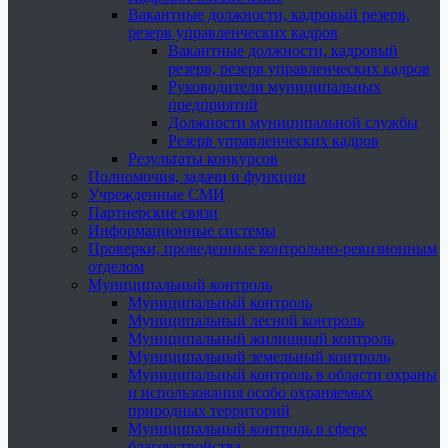
Вакантные должности, кадровый резерв,
резерв управленческих кадров
Вакантные должности, кадровый
резерв, резерв управленческих кадров
Руководители муниципальных
предприятий
Должности муниципальной службы
Резерв управленческих кадров
Результаты конкурсов
Полномочия, задачи и функции
Учрежденные СМИ
Партнерские связи
Информационные системы
Проверки, проведенные контрольно-ревизионным
отделом
Муниципальный контроль
Муниципальный контроль
Муниципальный лесной контроль
Муниципальный жилищный контроль
Муниципальный земельный контроль
Муниципальный контроль в области охраны
и использования особо охраняемых
природных территорий
Муниципальный контроль в сфере
благоустройства