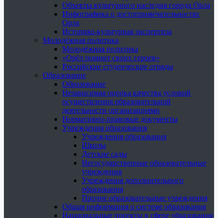
Объекты культурного наследия города Орла
Инфографика о достопримечательностях
Орла
Историко-культурная экспертиза
Молодёжная политика
Молодёжная политика
«Орёл помнит своих героев»
Российские студенческие отряды
Образование
Образование
Независимая оценка качества условий
осуществления образовательной
деятельности организациями
Нормативно-правовые документы
Учреждения образования
Учреждения образования
Школы
Детские сады
Негосударственные образовательные
учреждения
Учреждения дополнительного
образования
Прочие образовательные учреждения
Общая информация о системе образования
Национальные проекты в сфере образования