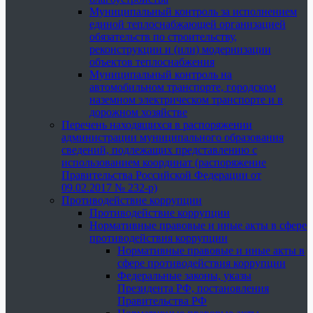
Муниципальный контроль за исполнением
единой теплоснабжающей организацией
обязательств по строительству,
реконструкции и (или) модернизации
объектов теплоснабжения
Муниципальный контроль на
автомобильном транспорте, городском
наземном электрическом транспорте и в
дорожном хозяйстве
Перечень находящихся в распоряжении
администрации муниципального образования
сведений, подлежащих представлению с
использованием координат (распоряжение
Правительства Российской Федерации от
09.02.2017 № 232-р)
Противодействие коррупции
Противодействие коррупции
Нормативные правовые и иные акты в сфере
противодействия коррупции
Нормативные правовые и иные акты в
сфере противодействия коррупции
Федеральные законы, указы
Президента РФ, постановления
Правительства РФ