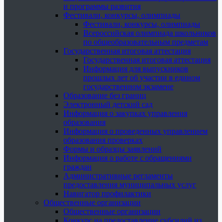
и программы развития
Фестивали, конкурсы, олимпиады
Фестивали, конкурсы, олимпиады
Всероссийская олимпиада школьников
по общеобразовательным предметам
Государственная итоговая аттестация
Государственная итоговая аттестация
Информация для выпускников
прошлых лет об участии в едином
государственном экзамене
Образование без границ
Электронный детский сад
Информация о закупках управления
образования
Информация о проведенных управлением
образования проверках
Формы и образцы заявлений
Информация о работе с обращениями
граждан
Административные регламенты
предоставления муниципальных услуг
Навигатор профилактики
Общественные организации
Общественные организации
Конкурс на предоставление субсидий из