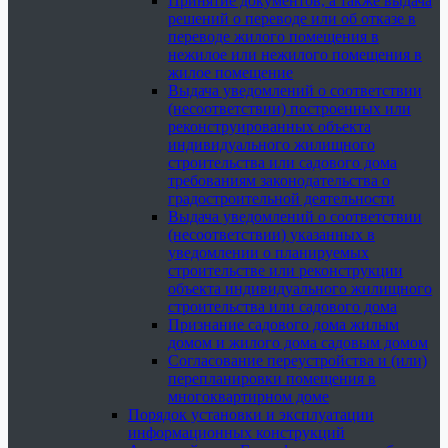
Принятие документов, а также выдача
решений о переводе или об отказе в
переводе жилого помещения в
нежилое или нежилого помещения в
жилое помещение
Выдача уведомлений о соответствии
(несоответствии) построенных или
реконструированных объекта
индивидуального жилищного
строительства или садового дома
требованиям законодательства о
градостроительной деятельности
Выдача уведомлений о соответствии
(несоответствии) указанных в
уведомлении о планируемых
строительстве или реконструкции
объекта индивидуального жилищного
строительства или садового дома
Признание садового дома жилым
домом и жилого дома садовым домом
Согласование переустройства и (или)
перепланировки помещения в
многоквартирном доме
Порядок установки и эксплуатации
информационных конструкций