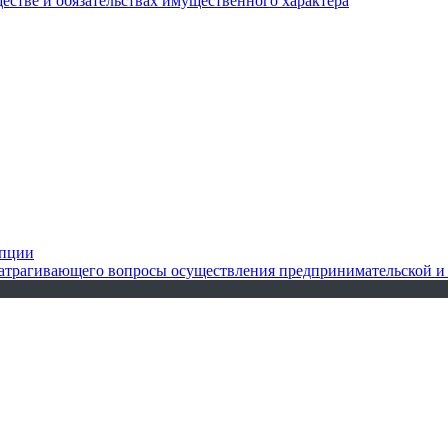
ществе и обязательствах имущественного характера
упции
 затрагивающего вопросы осуществления предпринимательской и