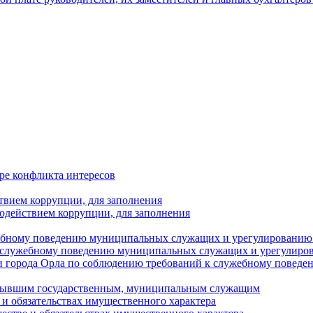
ре конфликта интересов
твием коррупции, для заполнения
одействием коррупции, для заполнения
ебному поведению муниципальных служащих и урегулированию 
 служебному поведению муниципальных служащих и урегулиро
 города Орла по соблюдению требований к служебному повед
с бывшим государственным, муниципальным служащим
е и обязательствах имущественного характера