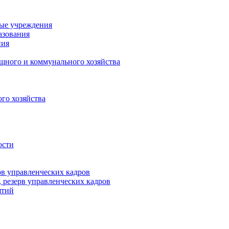
ные учреждения
азования
ния
щного и коммунального хозяйства
го хозяйства
ости
рв управленческих кадров
 резерв управленческих кадров
ятий