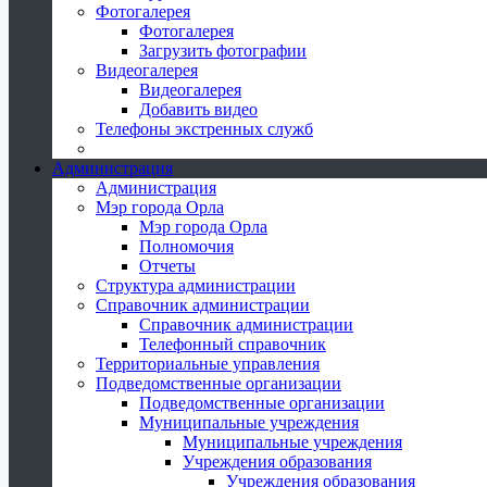
Фотогалерея
Фотогалерея
Загрузить фотографии
Видеогалерея
Видеогалерея
Добавить видео
Телефоны экстренных служб
Администрация
Администрация
Мэр города Орла
Мэр города Орла
Полномочия
Отчеты
Структура администрации
Справочник администрации
Справочник администрации
Телефонный справочник
Территориальные управления
Подведомственные организации
Подведомственные организации
Муниципальные учреждения
Муниципальные учреждения
Учреждения образования
Учреждения образования