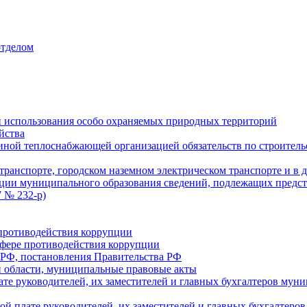
отделом
 использования особо охраняемых природных территорий
йства
ой теплоснабжающей организацией обязательств по строительс
ранспорте, городском наземном электрическом транспорте и в 
ции муниципального образования сведений, подлежащих предст
 № 232-р)
противодействия коррупции
фере противодействия коррупции
 РФ, постановления Правительства РФ
 области, муниципальные правовые акты
ате руководителей, их заместителей и главных бухгалтеров м
ой плате руководителей, их заместителей и главных бухгалте