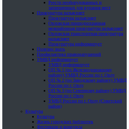
Реестр необорудованных и
запрещенных для купания мест
Прокуратура разъясняет
Прокуратура разъясняет
Орловская природоохранная
межрайонная прокуратура разъясняет
Орловская транспортная прокуратура
разъясняет
Прокуратура информирует
Полезно знать
Профилактика правонарушений
УМВД информирует
УМВД информирует
ОП № 1 (по Железнодорожному
району) УМВД России по г. Орлу
ОП № 2 (по Заводскому району) УМВД
России по г. Орлу
ОП № 3 (по Северному району) УМВД
России по г. Орлу
УМВД России по г. Орлу (Советский
район)
Культура
Культура
Жизнь городских библиотек
Фестивали и конкурсы