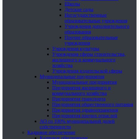
Школы
Детские сады
Негосударственные
образовательные учреждения
Учреждения дополнительного
образования
Прочие образовательные
учреждения
Учреждения культуры
Учреждения сферы строительства,
жилищного и коммунального
хозяйства
Учреждения издательской сферы
Муниципальные предприятия
Муниципальные предприятия
Предприятия жилищного и
коммунального хозяйства
Предприятия транспорта
Предприятия общественного питания
Предприятия здравоохранения
Предприятия прочих отраслей
АО со 100% муниципальной долей
собственности
Кадровое обеспечение
Кадровое обеспечение