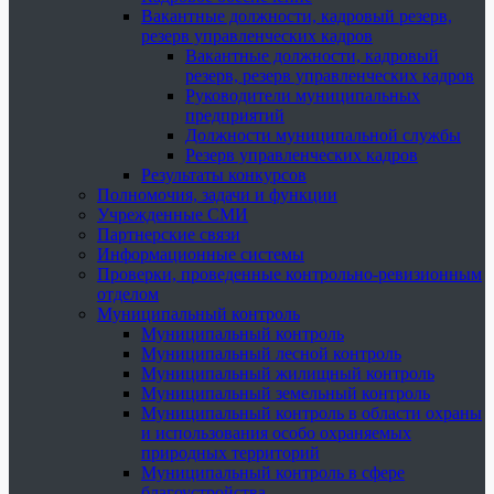
Вакантные должности, кадровый резерв,
резерв управленческих кадров
Вакантные должности, кадровый
резерв, резерв управленческих кадров
Руководители муниципальных
предприятий
Должности муниципальной службы
Резерв управленческих кадров
Результаты конкурсов
Полномочия, задачи и функции
Учрежденные СМИ
Партнерские связи
Информационные системы
Проверки, проведенные контрольно-ревизионным
отделом
Муниципальный контроль
Муниципальный контроль
Муниципальный лесной контроль
Муниципальный жилищный контроль
Муниципальный земельный контроль
Муниципальный контроль в области охраны
и использования особо охраняемых
природных территорий
Муниципальный контроль в сфере
благоустройства