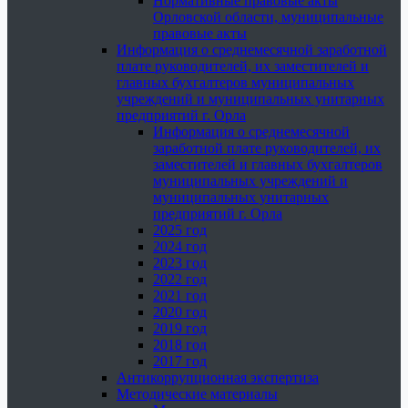
Нормативные правовые акты
Орловской области, муниципальные
правовые акты
Информация о среднемесячной заработной
плате руководителей, их заместителей и
главных бухгалтеров муниципальных
учреждений и муниципальных унитарных
предприятий г. Орла
Информация о среднемесячной
заработной плате руководителей, их
заместителей и главных бухгалтеров
муниципальных учреждений и
муниципальных унитарных
предприятий г. Орла
2025 год
2024 год
2023 год
2022 год
2021 год
2020 год
2019 год
2018 год
2017 год
Антикоррупционная экспертиза
Методические материалы