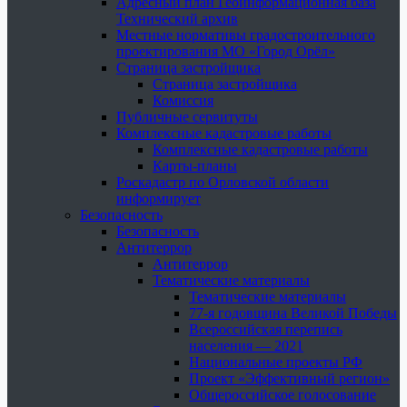
Адресный план Геоинформационная база
Технический архив
Местные нормативы градостроительного
проектирования МО «Город Орёл»
Страница застройщика
Страница застройщика
Комиссия
Публичные сервитуты
Комплексные кадастровые работы
Комплексные кадастровые работы
Карты-планы
Роскадастр по Орловской области
информирует
Безопасность
Безопасность
Антитеррор
Антитеррор
Тематические материалы
Тематические материалы
77-я годовщина Великой Победы
Всероссийская перепись
населения — 2021
Национальные проекты РФ
Проект «Эффективный регион»
Общероссийское голосование