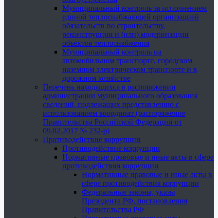
Муниципальный контроль за исполнением
единой теплоснабжающей организацией
обязательств по строительству,
реконструкции и (или) модернизации
объектов теплоснабжения
Муниципальный контроль на
автомобильном транспорте, городском
наземном электрическом транспорте и в
дорожном хозяйстве
Перечень находящихся в распоряжении
администрации муниципального образования
сведений, подлежащих представлению с
использованием координат (распоряжение
Правительства Российской Федерации от
09.02.2017 № 232-р)
Противодействие коррупции
Противодействие коррупции
Нормативные правовые и иные акты в сфере
противодействия коррупции
Нормативные правовые и иные акты в
сфере противодействия коррупции
Федеральные законы, указы
Президента РФ, постановления
Правительства РФ