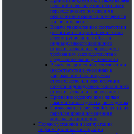
Принятие документов, а также выдача
решений о переводе или об отказе в
переводе жилого помещения в
нежилое или нежилого помещения в
жилое помещение
Выдача уведомлений о соответствии
(несоответствии) построенных или
реконструированных объекта
индивидуального жилищного
строительства или садового дома
требованиям законодательства о
градостроительной деятельности
Выдача уведомлений о соответствии
(несоответствии) указанных в
уведомлении о планируемых
строительстве или реконструкции
объекта индивидуального жилищного
строительства или садового дома
Признание садового дома жилым
домом и жилого дома садовым домом
Согласование переустройства и (или)
перепланировки помещения в
многоквартирном доме
Порядок установки и эксплуатации
информационных конструкций