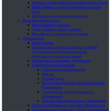
Объекты культурного наследия города Орла
Инфографика о достопримечательностях
Орла
Историко-культурная экспертиза
Молодёжная политика
Молодёжная политика
«Орёл помнит своих героев»
Российские студенческие отряды
Образование
Образование
Независимая оценка качества условий
осуществления образовательной
деятельности организациями
Нормативно-правовые документы
Учреждения образования
Учреждения образования
Школы
Детские сады
Негосударственные образовательные
учреждения
Учреждения дополнительного
образования
Прочие образовательные учреждения
Общая информация о системе образования
Национальные проекты в сфере образования