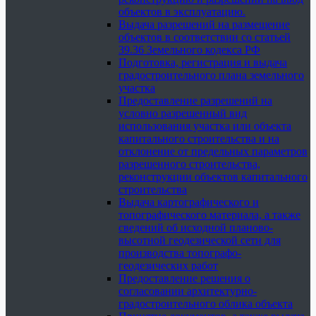
объектов в эксплуатацию.
Выдача разрешений на размещение
объектов в соответствии со статьей
39.36 Земельного кодекса РФ
Подготовка, регистрация и выдача
градостроительного плана земельного
участка
Предоставление разрешений на
условно разрешенный вид
использования участка или объекта
капитального строительства и на
отклонение от предельных параметров
разрешенного строительства,
реконструкции объектов капитального
строительства
Выдача картографического и
топографического материала, а также
сведений об исходной планово-
высотной геодезической сети для
производства топографо-
геодезических работ
Предоставление решения о
согласовании архитектурно-
градостроительного облика объекта