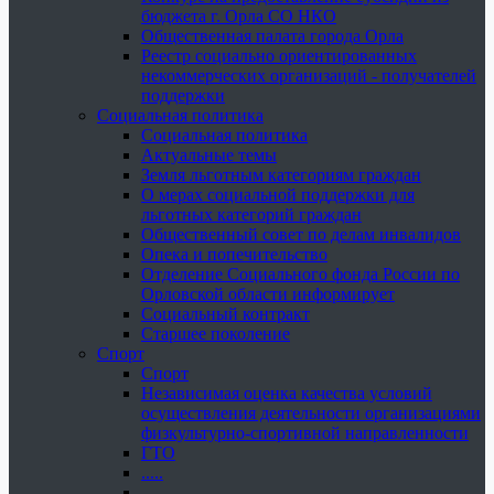
бюджета г. Орла СО НКО
Общественная палата города Орла
Реестр социально ориентированных
некоммерческих организаций - получателей
поддержки
Социальная политика
Социальная политика
Актуальные темы
Земля льготным категориям граждан
О мерах социальной поддержки для
льготных категорий граждан
Общественный совет по делам инвалидов
Опека и попечительство
Отделение Социального фонда России по
Орловской области информирует
Социальный контракт
Старшее поколение
Спорт
Спорт
Независимая оценка качества условий
осуществления деятельности организациями
физкультурно-спортивной направленности
ГТО
.....
......