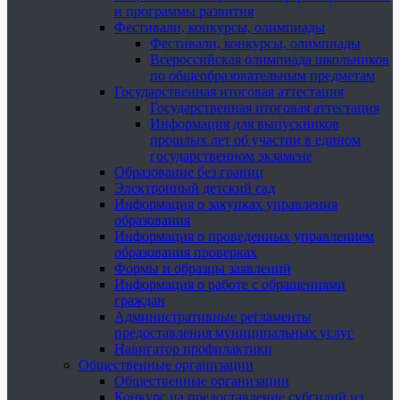
и программы развития
Фестивали, конкурсы, олимпиады
Фестивали, конкурсы, олимпиады
Всероссийская олимпиада школьников
по общеобразовательным предметам
Государственная итоговая аттестация
Государственная итоговая аттестация
Информация для выпускников
прошлых лет об участии в едином
государственном экзамене
Образование без границ
Электронный детский сад
Информация о закупках управления
образования
Информация о проведенных управлением
образования проверках
Формы и образцы заявлений
Информация о работе с обращениями
граждан
Административные регламенты
предоставления муниципальных услуг
Навигатор профилактики
Общественные организации
Общественные организации
Конкурс на предоставление субсидий из