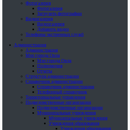
Фотогалерея
Фотогалерея
Загрузить фотографии
Видеогалерея
Видеогалерея
Добавить видео
Телефоны экстренных служб
Администрация
Администрация
Мэр города Орла
Мэр города Орла
Полномочия
Отчеты
Структура администрации
Справочник администрации
Справочник администрации
Телефонный справочник
Территориальные управления
Подведомственные организации
Подведомственные организации
Муниципальные учреждения
Муниципальные учреждения
Учреждения образования
Учреждения образования