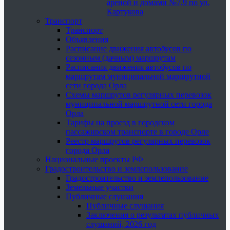
ареной и домами №7,9 по ул.
Картукова
Транспорт
Транспорт
Объявления
Расписание движения автобусов по
сезонным (дачным) маршрутам
Расписания движения автобусов по
маршрутам муниципальной маршрутной
сети города Орла
Схемы маршрутов регулярных перевозок
муниципальной маршрутной сети города
Орла
Тарифы на проезд в городском
пассажирском транспорте в городе Орле
Реестр маршрутов регулярных перевозок
города Орла
Национальные проекты РФ
Градостроительство и землепользование
Градостроительство и землепользование
Земельные участки
Публичные слушания
Публичные слушания
Заключения о результатах публичных
слушаний, 2026 год