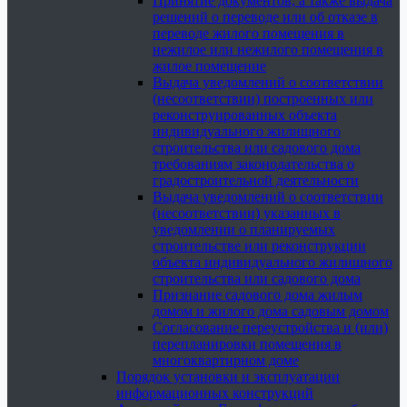
Принятие документов, а также выдача
решений о переводе или об отказе в
переводе жилого помещения в
нежилое или нежилого помещения в
жилое помещение
Выдача уведомлений о соответствии
(несоответствии) построенных или
реконструированных объекта
индивидуального жилищного
строительства или садового дома
требованиям законодательства о
градостроительной деятельности
Выдача уведомлений о соответствии
(несоответствии) указанных в
уведомлении о планируемых
строительстве или реконструкции
объекта индивидуального жилищного
строительства или садового дома
Признание садового дома жилым
домом и жилого дома садовым домом
Согласование переустройства и (или)
перепланировки помещения в
многоквартирном доме
Порядок установки и эксплуатации
информационных конструкций