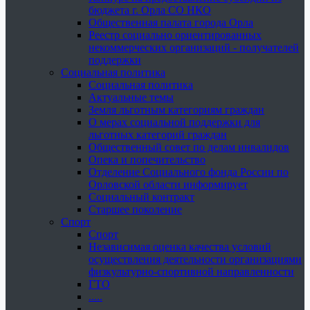
бюджета г. Орла СО НКО
Общественная палата города Орла
Реестр социально ориентированных
некоммерческих организаций - получателей
поддержки
Социальная политика
Социальная политика
Актуальные темы
Земля льготным категориям граждан
О мерах социальной поддержки для
льготных категорий граждан
Общественный совет по делам инвалидов
Опека и попечительство
Отделение Социального фонда России по
Орловской области информирует
Социальный контракт
Старшее поколение
Спорт
Спорт
Независимая оценка качества условий
осуществления деятельности организациями
физкультурно-спортивной направленности
ГТО
.....
......