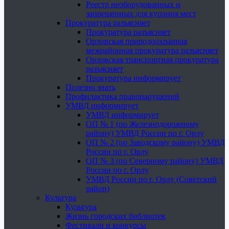
Реестр необорудованных и
запрещенных для купания мест
Прокуратура разъясняет
Прокуратура разъясняет
Орловская природоохранная
межрайонная прокуратура разъясняет
Орловская транспортная прокуратура
разъясняет
Прокуратура информирует
Полезно знать
Профилактика правонарушений
УМВД информирует
УМВД информирует
ОП № 1 (по Железнодорожному
району) УМВД России по г. Орлу
ОП № 2 (по Заводскому району) УМВД
России по г. Орлу
ОП № 3 (по Северному району) УМВД
России по г. Орлу
УМВД России по г. Орлу (Советский
район)
Культура
Культура
Жизнь городских библиотек
Фестивали и конкурсы