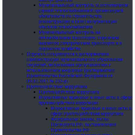
Муниципальный контроль за исполнением
единой теплоснабжающей организацией
обязательств по строительству,
реконструкции и (или) модернизации
объектов теплоснабжения
Муниципальный контроль на
автомобильном транспорте, городском
наземном электрическом транспорте и в
дорожном хозяйстве
Перечень находящихся в распоряжении
администрации муниципального образования
сведений, подлежащих представлению с
использованием координат (распоряжение
Правительства Российской Федерации от
09.02.2017 № 232-р)
Противодействие коррупции
Противодействие коррупции
Нормативные правовые и иные акты в сфере
противодействия коррупции
Нормативные правовые и иные акты в
сфере противодействия коррупции
Федеральные законы, указы
Президента РФ, постановления
Правительства РФ