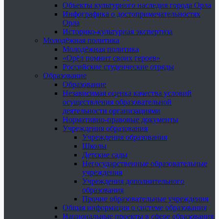
Объекты культурного наследия города Орла
Инфографика о достопримечательностях
Орла
Историко-культурная экспертиза
Молодёжная политика
Молодёжная политика
«Орёл помнит своих героев»
Российские студенческие отряды
Образование
Образование
Независимая оценка качества условий
осуществления образовательной
деятельности организациями
Нормативно-правовые документы
Учреждения образования
Учреждения образования
Школы
Детские сады
Негосударственные образовательные
учреждения
Учреждения дополнительного
образования
Прочие образовательные учреждения
Общая информация о системе образования
Национальные проекты в сфере образования