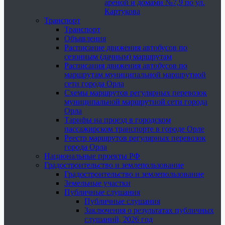
ареной и домами №7,9 по ул.
Картукова
Транспорт
Транспорт
Объявления
Расписание движения автобусов по
сезонным (дачным) маршрутам
Расписания движения автобусов по
маршрутам муниципальной маршрутной
сети города Орла
Схемы маршрутов регулярных перевозок
муниципальной маршрутной сети города
Орла
Тарифы на проезд в городском
пассажирском транспорте в городе Орле
Реестр маршрутов регулярных перевозок
города Орла
Национальные проекты РФ
Градостроительство и землепользование
Градостроительство и землепользование
Земельные участки
Публичные слушания
Публичные слушания
Заключения о результатах публичных
слушаний, 2026 год