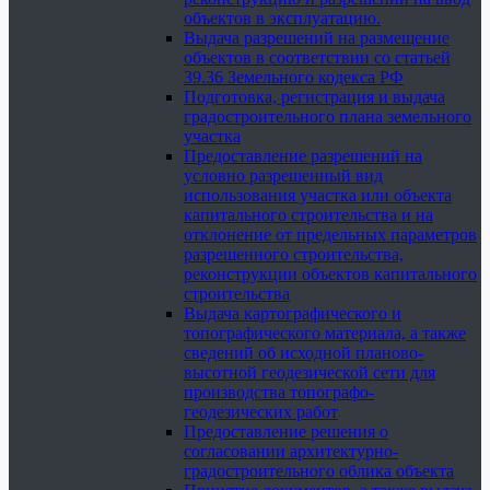
объектов в эксплуатацию.
Выдача разрешений на размещение
объектов в соответствии со статьей
39.36 Земельного кодекса РФ
Подготовка, регистрация и выдача
градостроительного плана земельного
участка
Предоставление разрешений на
условно разрешенный вид
использования участка или объекта
капитального строительства и на
отклонение от предельных параметров
разрешенного строительства,
реконструкции объектов капитального
строительства
Выдача картографического и
топографического материала, а также
сведений об исходной планово-
высотной геодезической сети для
производства топографо-
геодезических работ
Предоставление решения о
согласовании архитектурно-
градостроительного облика объекта