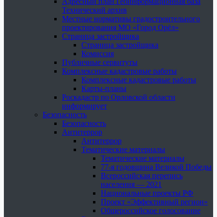
Адресный план Геоинформационная база
Технический архив
Местные нормативы градостроительного
проектирования МО «Город Орёл»
Страница застройщика
Страница застройщика
Комиссия
Публичные сервитуты
Комплексные кадастровые работы
Комплексные кадастровые работы
Карты-планы
Роскадастр по Орловской области
информирует
Безопасность
Безопасность
Антитеррор
Антитеррор
Тематические материалы
Тематические материалы
77-я годовщина Великой Победы
Всероссийская перепись
населения — 2021
Национальные проекты РФ
Проект «Эффективный регион»
Общероссийское голосование