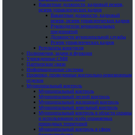
Вакантные должности, кадровый резерв,
резерв управленческих кадров
Вакантные должности, кадровый
резерв, резерв управленческих кадров
Руководители муниципальных
предприятий
Должности муниципальной службы
Резерв управленческих кадров
Результаты конкурсов
Полномочия, задачи и функции
Учрежденные СМИ
Партнерские связи
Информационные системы
Проверки, проведенные контрольно-ревизионным
отделом
Муниципальный контроль
Муниципальный контроль
Муниципальный лесной контроль
Муниципальный жилищный контроль
Муниципальный земельный контроль
Муниципальный контроль в области охраны
и использования особо охраняемых
природных территорий
Муниципальный контроль в сфере
благоустройства