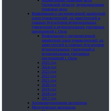
Нормативные правовые акты
Орловской области, муниципальные
правовые акты
Информация о среднемесячной заработной
плате руководителей, их заместителей и
главных бухгалтеров муниципальных
учреждений и муниципальных унитарных
предприятий г. Орла
Информация о среднемесячной
заработной плате руководителей, их
заместителей и главных бухгалтеров
муниципальных учреждений и
муниципальных унитарных
предприятий г. Орла
2025 год
2024 год
2023 год
2022 год
2021 год
2020 год
2019 год
2018 год
2017 год
Антикоррупционная экспертиза
Методические материалы