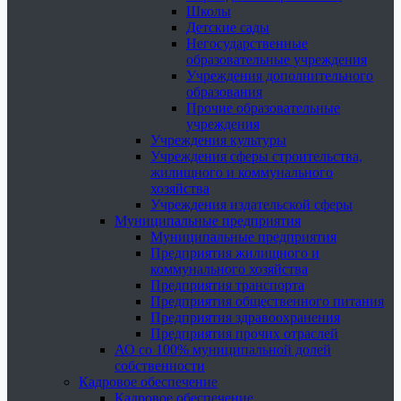
Школы
Детские сады
Негосударственные
образовательные учреждения
Учреждения дополнительного
образования
Прочие образовательные
учреждения
Учреждения культуры
Учреждения сферы строительства,
жилищного и коммунального
хозяйства
Учреждения издательской сферы
Муниципальные предприятия
Муниципальные предприятия
Предприятия жилищного и
коммунального хозяйства
Предприятия транспорта
Предприятия общественного питания
Предприятия здравоохранения
Предприятия прочих отраслей
АО со 100% муниципальной долей
собственности
Кадровое обеспечение
Кадровое обеспечение