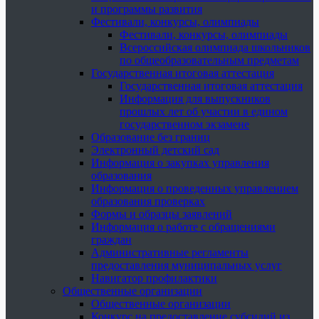
и программы развития
Фестивали, конкурсы, олимпиады
Фестивали, конкурсы, олимпиады
Всероссийская олимпиада школьников
по общеобразовательным предметам
Государственная итоговая аттестация
Государственная итоговая аттестация
Информация для выпускников
прошлых лет об участии в едином
государственном экзамене
Образование без границ
Электронный детский сад
Информация о закупках управления
образования
Информация о проведенных управлением
образования проверках
Формы и образцы заявлений
Информация о работе с обращениями
граждан
Административные регламенты
предоставления муниципальных услуг
Навигатор профилактики
Общественные организации
Общественные организации
Конкурс на предоставление субсидий из