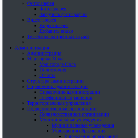
Фотогалерея
Фотогалерея
Загрузить фотографии
Видеогалерея
Видеогалерея
Добавить видео
Телефоны экстренных служб
Администрация
Администрация
Мэр города Орла
Мэр города Орла
Полномочия
Отчеты
Структура администрации
Справочник администрации
Справочник администрации
Телефонный справочник
Территориальные управления
Подведомственные организации
Подведомственные организации
Муниципальные учреждения
Муниципальные учреждения
Учреждения образования
Учреждения образования