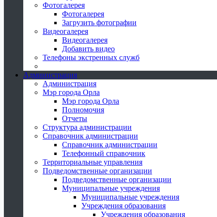
Фотогалерея
Фотогалерея
Загрузить фотографии
Видеогалерея
Видеогалерея
Добавить видео
Телефоны экстренных служб
Администрация
Администрация
Мэр города Орла
Мэр города Орла
Полномочия
Отчеты
Структура администрации
Справочник администрации
Справочник администрации
Телефонный справочник
Территориальные управления
Подведомственные организации
Подведомственные организации
Муниципальные учреждения
Муниципальные учреждения
Учреждения образования
Учреждения образования