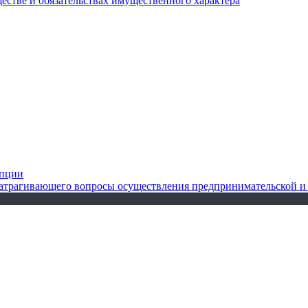
ществе и обязательствах имущественного характера
упции
 затрагивающего вопросы осуществления предпринимательской и