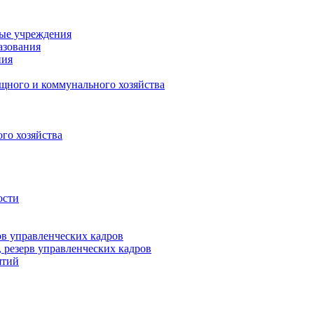
ные учреждения
азования
ния
щного и коммунального хозяйства
го хозяйства
ости
рв управленческих кадров
 резерв управленческих кадров
ятий