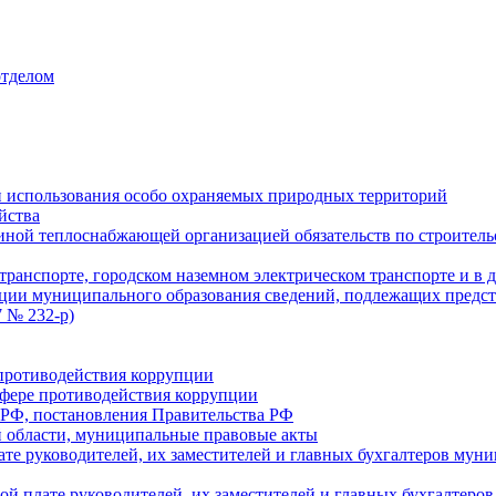
отделом
 использования особо охраняемых природных территорий
йства
ой теплоснабжающей организацией обязательств по строительс
ранспорте, городском наземном электрическом транспорте и в 
ции муниципального образования сведений, подлежащих предст
 № 232-р)
противодействия коррупции
фере противодействия коррупции
 РФ, постановления Правительства РФ
 области, муниципальные правовые акты
ате руководителей, их заместителей и главных бухгалтеров м
ой плате руководителей, их заместителей и главных бухгалте