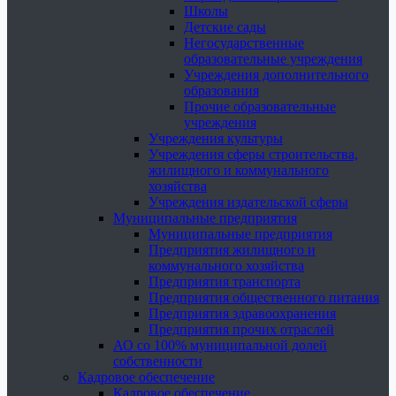
Школы
Детские сады
Негосударственные
образовательные учреждения
Учреждения дополнительного
образования
Прочие образовательные
учреждения
Учреждения культуры
Учреждения сферы строительства,
жилищного и коммунального
хозяйства
Учреждения издательской сферы
Муниципальные предприятия
Муниципальные предприятия
Предприятия жилищного и
коммунального хозяйства
Предприятия транспорта
Предприятия общественного питания
Предприятия здравоохранения
Предприятия прочих отраслей
АО со 100% муниципальной долей
собственности
Кадровое обеспечение
Кадровое обеспечение