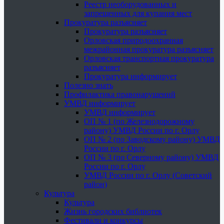
Реестр необорудованных и
запрещенных для купания мест
Прокуратура разъясняет
Прокуратура разъясняет
Орловская природоохранная
межрайонная прокуратура разъясняет
Орловская транспортная прокуратура
разъясняет
Прокуратура информирует
Полезно знать
Профилактика правонарушений
УМВД информирует
УМВД информирует
ОП № 1 (по Железнодорожному
району) УМВД России по г. Орлу
ОП № 2 (по Заводскому району) УМВД
России по г. Орлу
ОП № 3 (по Северному району) УМВД
России по г. Орлу
УМВД России по г. Орлу (Советский
район)
Культура
Культура
Жизнь городских библиотек
Фестивали и конкурсы