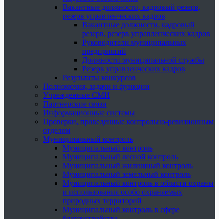
Вакантные должности, кадровый резерв,
резерв управленческих кадров
Вакантные должности, кадровый
резерв, резерв управленческих кадров
Руководители муниципальных
предприятий
Должности муниципальной службы
Резерв управленческих кадров
Результаты конкурсов
Полномочия, задачи и функции
Учрежденные СМИ
Партнерские связи
Информационные системы
Проверки, проведенные контрольно-ревизионным
отделом
Муниципальный контроль
Муниципальный контроль
Муниципальный лесной контроль
Муниципальный жилищный контроль
Муниципальный земельный контроль
Муниципальный контроль в области охраны
и использования особо охраняемых
природных территорий
Муниципальный контроль в сфере
благоустройства