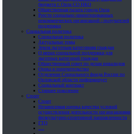
бюджета г. Орла СО НКО
Общественная палата города Орла
Реестр социально ориентированных
некоммерческих организаций - получателей
поддержки
Социальная политика
Социальная политика
Актуальные темы
Земля льготным категориям граждан
О мерах социальной поддержки для
льготных категорий граждан
Общественный совет по делам инвалидов
Опека и попечительство
Отделение Социального фонда России по
Орловской области информирует
Социальный контракт
Старшее поколение
Спорт
Спорт
Независимая оценка качества условий
осуществления деятельности организациями
физкультурно-спортивной направленности
ГТО
.....
......