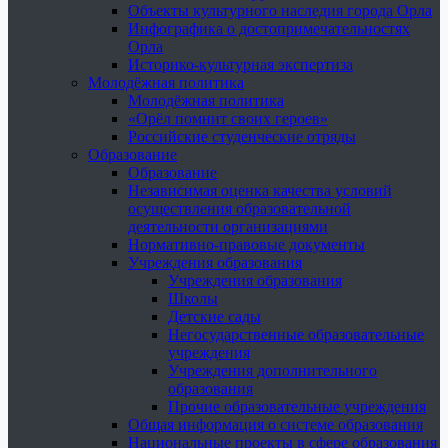
Объекты культурного наследия города Орла
Инфографика о достопримечательностях
Орла
Историко-культурная экспертиза
Молодёжная политика
Молодёжная политика
«Орёл помнит своих героев»
Российские студенческие отряды
Образование
Образование
Независимая оценка качества условий
осуществления образовательной
деятельности организациями
Нормативно-правовые документы
Учреждения образования
Учреждения образования
Школы
Детские сады
Негосударственные образовательные
учреждения
Учреждения дополнительного
образования
Прочие образовательные учреждения
Общая информация о системе образования
Национальные проекты в сфере образования