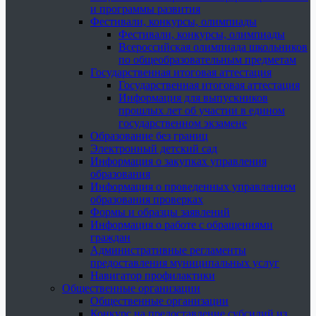
и программы развития
Фестивали, конкурсы, олимпиады
Фестивали, конкурсы, олимпиады
Всероссийская олимпиада школьников
по общеобразовательным предметам
Государственная итоговая аттестация
Государственная итоговая аттестация
Информация для выпускников
прошлых лет об участии в едином
государственном экзамене
Образование без границ
Электронный детский сад
Информация о закупках управления
образования
Информация о проведенных управлением
образования проверках
Формы и образцы заявлений
Информация о работе с обращениями
граждан
Административные регламенты
предоставления муниципальных услуг
Навигатор профилактики
Общественные организации
Общественные организации
Конкурс на предоставление субсидий из