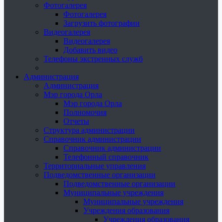
Фотогалерея
Фотогалерея
Загрузить фотографии
Видеогалерея
Видеогалерея
Добавить видео
Телефоны экстренных служб
Администрация
Администрация
Мэр города Орла
Мэр города Орла
Полномочия
Отчеты
Структура администрации
Справочник администрации
Справочник администрации
Телефонный справочник
Территориальные управления
Подведомственные организации
Подведомственные организации
Муниципальные учреждения
Муниципальные учреждения
Учреждения образования
Учреждения образования