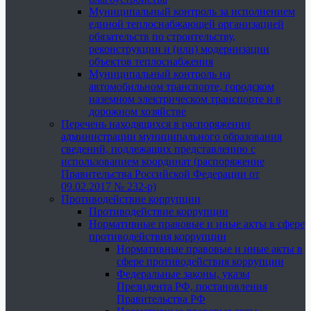
Муниципальный контроль за исполнением
единой теплоснабжающей организацией
обязательств по строительству,
реконструкции и (или) модернизации
объектов теплоснабжения
Муниципальный контроль на
автомобильном транспорте, городском
наземном электрическом транспорте и в
дорожном хозяйстве
Перечень находящихся в распоряжении
администрации муниципального образования
сведений, подлежащих представлению с
использованием координат (распоряжение
Правительства Российской Федерации от
09.02.2017 № 232-р)
Противодействие коррупции
Противодействие коррупции
Нормативные правовые и иные акты в сфере
противодействия коррупции
Нормативные правовые и иные акты в
сфере противодействия коррупции
Федеральные законы, указы
Президента РФ, постановления
Правительства РФ