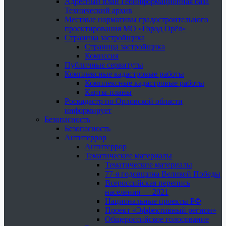
Адресный план Геоинформационная база
Технический архив
Местные нормативы градостроительного
проектирования МО «Город Орёл»
Страница застройщика
Страница застройщика
Комиссия
Публичные сервитуты
Комплексные кадастровые работы
Комплексные кадастровые работы
Карты-планы
Роскадастр по Орловской области
информирует
Безопасность
Безопасность
Антитеррор
Антитеррор
Тематические материалы
Тематические материалы
77-я годовщина Великой Победы
Всероссийская перепись
населения — 2021
Национальные проекты РФ
Проект «Эффективный регион»
Общероссийское голосование