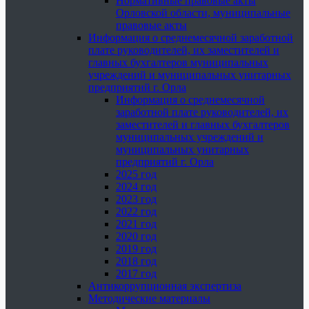
Нормативные правовые акты
Орловской области, муниципальные
правовые акты
Информация о среднемесячной заработной
плате руководителей, их заместителей и
главных бухгалтеров муниципальных
учреждений и муниципальных унитарных
предприятий г. Орла
Информация о среднемесячной
заработной плате руководителей, их
заместителей и главных бухгалтеров
муниципальных учреждений и
муниципальных унитарных
предприятий г. Орла
2025 год
2024 год
2023 год
2022 год
2021 год
2020 год
2019 год
2018 год
2017 год
Антикоррупционная экспертиза
Методические материалы