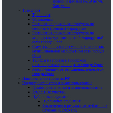
ареной и домами №7,9 по ул.
Картукова
Транспорт
Транспорт
Объявления
Расписание движения автобусов по
сезонным (дачным) маршрутам
Расписания движения автобусов по
маршрутам муниципальной маршрутной
сети города Орла
Схемы маршрутов регулярных перевозок
муниципальной маршрутной сети города
Орла
Тарифы на проезд в городском
пассажирском транспорте в городе Орле
Реестр маршрутов регулярных перевозок
города Орла
Национальные проекты РФ
Градостроительство и землепользование
Градостроительство и землепользование
Земельные участки
Публичные слушания
Публичные слушания
Заключения о результатах публичных
слушаний, 2026 год