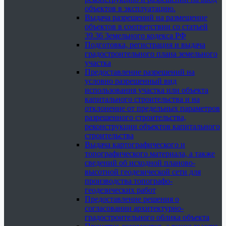
объектов в эксплуатацию.
Выдача разрешений на размещение
объектов в соответствии со статьей
39.36 Земельного кодекса РФ
Подготовка, регистрация и выдача
градостроительного плана земельного
участка
Предоставление разрешений на
условно разрешенный вид
использования участка или объекта
капитального строительства и на
отклонение от предельных параметров
разрешенного строительства,
реконструкции объектов капитального
строительства
Выдача картографического и
топографического материала, а также
сведений об исходной планово-
высотной геодезической сети для
производства топографо-
геодезических работ
Предоставление решения о
согласовании архитектурно-
градостроительного облика объекта