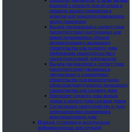
Принятие документов, а также выдача
решений о переводе или об отказе в
переводе жилого помещения в
нежилое или нежилого помещения в
жилое помещение
Выдача уведомлений о соответствии
(несоответствии) построенных или
реконструированных объекта
индивидуального жилищного
строительства или садового дома
требованиям законодательства о
градостроительной деятельности
Выдача уведомлений о соответствии
(несоответствии) указанных в
уведомлении о планируемых
строительстве или реконструкции
объекта индивидуального жилищного
строительства или садового дома
Признание садового дома жилым
домом и жилого дома садовым домом
Согласование переустройства и (или)
перепланировки помещения в
многоквартирном доме
Порядок установки и эксплуатации
информационных конструкций