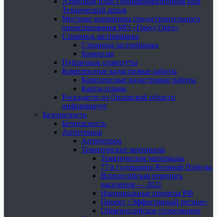
Адресный план Геоинформационная база
Технический архив
Местные нормативы градостроительного
проектирования МО «Город Орёл»
Страница застройщика
Страница застройщика
Комиссия
Публичные сервитуты
Комплексные кадастровые работы
Комплексные кадастровые работы
Карты-планы
Роскадастр по Орловской области
информирует
Безопасность
Безопасность
Антитеррор
Антитеррор
Тематические материалы
Тематические материалы
77-я годовщина Великой Победы
Всероссийская перепись
населения — 2021
Национальные проекты РФ
Проект «Эффективный регион»
Общероссийское голосование