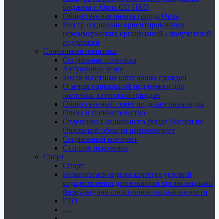
бюджета г. Орла СО НКО
Общественная палата города Орла
Реестр социально ориентированных
некоммерческих организаций - получателей
поддержки
Социальная политика
Социальная политика
Актуальные темы
Земля льготным категориям граждан
О мерах социальной поддержки для
льготных категорий граждан
Общественный совет по делам инвалидов
Опека и попечительство
Отделение Социального фонда России по
Орловской области информирует
Социальный контракт
Старшее поколение
Спорт
Спорт
Независимая оценка качества условий
осуществления деятельности организациями
физкультурно-спортивной направленности
ГТО
.....
......