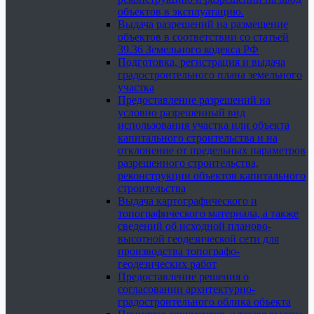
объектов в эксплуатацию.
Выдача разрешений на размещение
объектов в соответствии со статьей
39.36 Земельного кодекса РФ
Подготовка, регистрация и выдача
градостроительного плана земельного
участка
Предоставление разрешений на
условно разрешенный вид
использования участка или объекта
капитального строительства и на
отклонение от предельных параметров
разрешенного строительства,
реконструкции объектов капитального
строительства
Выдача картографического и
топографического материала, а также
сведений об исходной планово-
высотной геодезической сети для
производства топографо-
геодезических работ
Предоставление решения о
согласовании архитектурно-
градостроительного облика объекта