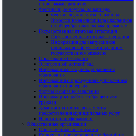
и программы развития
Фестивали, конкурсы, олимпиады
Фестивали, конкурсы, олимпиады
Всероссийская олимпиада школьников
по общеобразовательным предметам
Государственная итоговая аттестация
Государственная итоговая аттестация
Информация для выпускников
прошлых лет об участии в едином
государственном экзамене
Образование без границ
Электронный детский сад
Информация о закупках управления
образования
Информация о проведенных управлением
образования проверках
Формы и образцы заявлений
Информация о работе с обращениями
граждан
Административные регламенты
предоставления муниципальных услуг
Навигатор профилактики
Общественные организации
Общественные организации
Конкурс на предоставление субсидий из