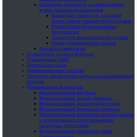
Вакантные должности, кадровый резерв,
резерв управленческих кадров
Вакантные должности, кадровый
резерв, резерв управленческих кадров
Руководители муниципальных
предприятий
Должности муниципальной службы
Резерв управленческих кадров
Результаты конкурсов
Полномочия, задачи и функции
Учрежденные СМИ
Партнерские связи
Информационные системы
Проверки, проведенные контрольно-ревизионным
отделом
Муниципальный контроль
Муниципальный контроль
Муниципальный лесной контроль
Муниципальный жилищный контроль
Муниципальный земельный контроль
Муниципальный контроль в области охраны
и использования особо охраняемых
природных территорий
Муниципальный контроль в сфере
благоустройства