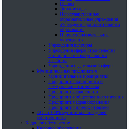
Школы
Детские сады
Негосударственные
образовательные учреждения
Учреждения дополнительного
образования
Прочие образовательные
учреждения
Учреждения культуры
Учреждения сферы строительства,
жилищного и коммунального
хозяйства
Учреждения издательской сферы
Муниципальные предприятия
Муниципальные предприятия
Предприятия жилищного и
коммунального хозяйства
Предприятия транспорта
Предприятия общественного питания
Предприятия здравоохранения
Предприятия прочих отраслей
АО со 100% муниципальной долей
собственности
Кадровое обеспечение
Кадровое обеспечение