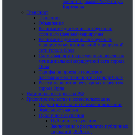
ареной и домами №7,9 по ул.
Картукова
Транспорт
Транспорт
Объявления
Расписание движения автобусов по
сезонным (дачным) маршрутам
Расписания движения автобусов по
маршрутам муниципальной маршрутной
сети города Орла
Схемы маршрутов регулярных перевозок
муниципальной маршрутной сети города
Орла
Тарифы на проезд в городском
пассажирском транспорте в городе Орле
Реестр маршрутов регулярных перевозок
города Орла
Национальные проекты РФ
Градостроительство и землепользование
Градостроительство и землепользование
Земельные участки
Публичные слушания
Публичные слушания
Заключения о результатах публичных
слушаний, 2026 год