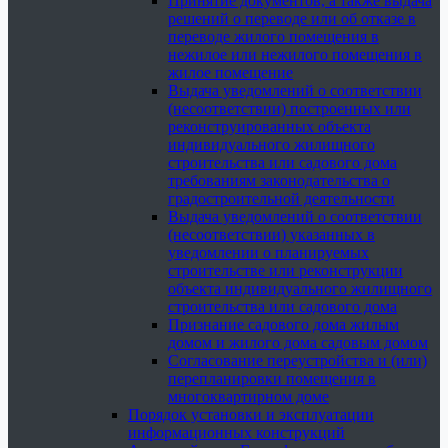
Принятие документов, а также выдача
решений о переводе или об отказе в
переводе жилого помещения в
нежилое или нежилого помещения в
жилое помещение
Выдача уведомлений о соответствии
(несоответствии) построенных или
реконструированных объекта
индивидуального жилищного
строительства или садового дома
требованиям законодательства о
градостроительной деятельности
Выдача уведомлений о соответствии
(несоответствии) указанных в
уведомлении о планируемых
строительстве или реконструкции
объекта индивидуального жилищного
строительства или садового дома
Признание садового дома жилым
домом и жилого дома садовым домом
Согласование переустройства и (или)
перепланировки помещения в
многоквартирном доме
Порядок установки и эксплуатации
информационных конструкций