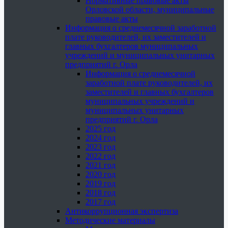
Нормативные правовые акты
Орловской области, муниципальные
правовые акты
Информация о среднемесячной заработной
плате руководителей, их заместителей и
главных бухгалтеров муниципальных
учреждений и муниципальных унитарных
предприятий г. Орла
Информация о среднемесячной
заработной плате руководителей, их
заместителей и главных бухгалтеров
муниципальных учреждений и
муниципальных унитарных
предприятий г. Орла
2025 год
2024 год
2023 год
2022 год
2021 год
2020 год
2019 год
2018 год
2017 год
Антикоррупционная экспертиза
Методические материалы