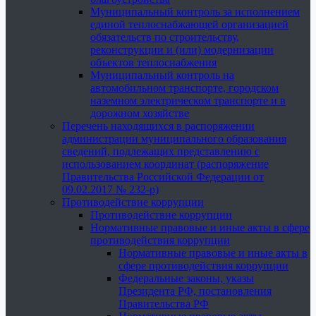
Муниципальный контроль за исполнением
единой теплоснабжающей организацией
обязательств по строительству,
реконструкции и (или) модернизации
объектов теплоснабжения
Муниципальный контроль на
автомобильном транспорте, городском
наземном электрическом транспорте и в
дорожном хозяйстве
Перечень находящихся в распоряжении
администрации муниципального образования
сведений, подлежащих представлению с
использованием координат (распоряжение
Правительства Российской Федерации от
09.02.2017 № 232-р)
Противодействие коррупции
Противодействие коррупции
Нормативные правовые и иные акты в сфере
противодействия коррупции
Нормативные правовые и иные акты в
сфере противодействия коррупции
Федеральные законы, указы
Президента РФ, постановления
Правительства РФ