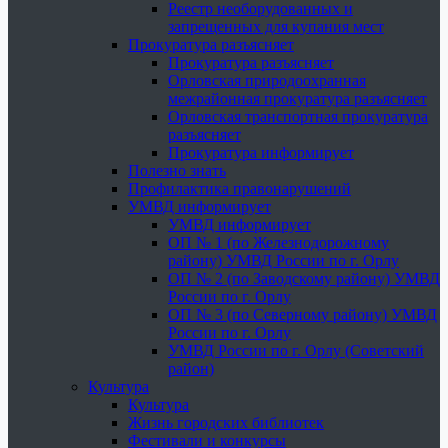
Реестр необорудованных и
запрещенных для купания мест
Прокуратура разъясняет
Прокуратура разъясняет
Орловская природоохранная
межрайонная прокуратура разъясняет
Орловская транспортная прокуратура
разъясняет
Прокуратура информирует
Полезно знать
Профилактика правонарушений
УМВД информирует
УМВД информирует
ОП № 1 (по Железнодорожному
району) УМВД России по г. Орлу
ОП № 2 (по Заводскому району) УМВД
России по г. Орлу
ОП № 3 (по Северному району) УМВД
России по г. Орлу
УМВД России по г. Орлу (Советский
район)
Культура
Культура
Жизнь городских библиотек
Фестивали и конкурсы