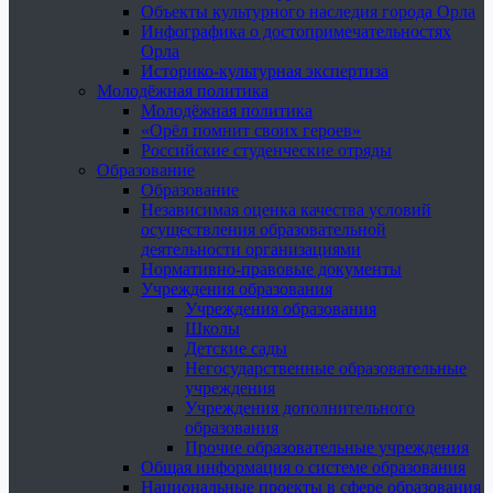
Объекты культурного наследия города Орла
Инфографика о достопримечательностях
Орла
Историко-культурная экспертиза
Молодёжная политика
Молодёжная политика
«Орёл помнит своих героев»
Российские студенческие отряды
Образование
Образование
Независимая оценка качества условий
осуществления образовательной
деятельности организациями
Нормативно-правовые документы
Учреждения образования
Учреждения образования
Школы
Детские сады
Негосударственные образовательные
учреждения
Учреждения дополнительного
образования
Прочие образовательные учреждения
Общая информация о системе образования
Национальные проекты в сфере образования