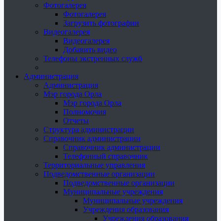
Фотогалерея
Фотогалерея
Загрузить фотографии
Видеогалерея
Видеогалерея
Добавить видео
Телефоны экстренных служб
Администрация
Администрация
Мэр города Орла
Мэр города Орла
Полномочия
Отчеты
Структура администрации
Справочник администрации
Справочник администрации
Телефонный справочник
Территориальные управления
Подведомственные организации
Подведомственные организации
Муниципальные учреждения
Муниципальные учреждения
Учреждения образования
Учреждения образования