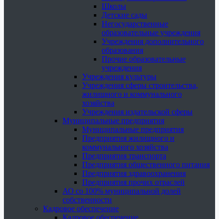
Школы
Детские сады
Негосударственные
образовательные учреждения
Учреждения дополнительного
образования
Прочие образовательные
учреждения
Учреждения культуры
Учреждения сферы строительства,
жилищного и коммунального
хозяйства
Учреждения издательской сферы
Муниципальные предприятия
Муниципальные предприятия
Предприятия жилищного и
коммунального хозяйства
Предприятия транспорта
Предприятия общественного питания
Предприятия здравоохранения
Предприятия прочих отраслей
АО со 100% муниципальной долей
собственности
Кадровое обеспечение
Кадровое обеспечение