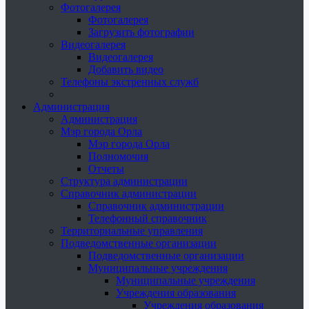
Фотогалерея
Фотогалерея
Загрузить фотографии
Видеогалерея
Видеогалерея
Добавить видео
Телефоны экстренных служб
Администрация
Администрация
Мэр города Орла
Мэр города Орла
Полномочия
Отчеты
Структура администрации
Справочник администрации
Справочник администрации
Телефонный справочник
Территориальные управления
Подведомственные организации
Подведомственные организации
Муниципальные учреждения
Муниципальные учреждения
Учреждения образования
Учреждения образования