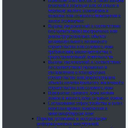
Принятие документов, а также выдача
решений о переводе или об отказе в
переводе жилого помещения в
нежилое или нежилого помещения в
жилое помещение
Выдача уведомлений о соответствии
(несоответствии) построенных или
реконструированных объекта
индивидуального жилищного
строительства или садового дома
требованиям законодательства о
градостроительной деятельности
Выдача уведомлений о соответствии
(несоответствии) указанных в
уведомлении о планируемых
строительстве или реконструкции
объекта индивидуального жилищного
строительства или садового дома
Признание садового дома жилым
домом и жилого дома садовым домом
Согласование переустройства и (или)
перепланировки помещения в
многоквартирном доме
Порядок установки и эксплуатации
информационных конструкций