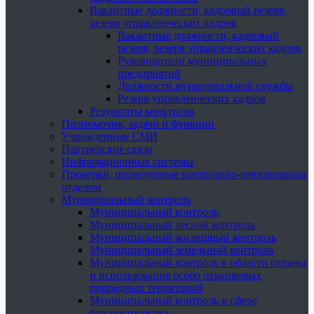
Вакантные должности, кадровый резерв,
резерв управленческих кадров
Вакантные должности, кадровый
резерв, резерв управленческих кадров
Руководители муниципальных
предприятий
Должности муниципальной службы
Резерв управленческих кадров
Результаты конкурсов
Полномочия, задачи и функции
Учрежденные СМИ
Партнерские связи
Информационные системы
Проверки, проведенные контрольно-ревизионным
отделом
Муниципальный контроль
Муниципальный контроль
Муниципальный лесной контроль
Муниципальный жилищный контроль
Муниципальный земельный контроль
Муниципальный контроль в области охраны
и использования особо охраняемых
природных территорий
Муниципальный контроль в сфере
благоустройства