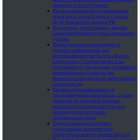
объектов в эксплуатацию.
Выдача разрешений на размещение
объектов в соответствии со статьей
39.36 Земельного кодекса РФ
Подготовка, регистрация и выдача
градостроительного плана земельного
участка
Предоставление разрешений на
условно разрешенный вид
использования участка или объекта
капитального строительства и на
отклонение от предельных параметров
разрешенного строительства,
реконструкции объектов капитального
строительства
Выдача картографического и
топографического материала, а также
сведений об исходной планово-
высотной геодезической сети для
производства топографо-
геодезических работ
Предоставление решения о
согласовании архитектурно-
градостроительного облика объекта