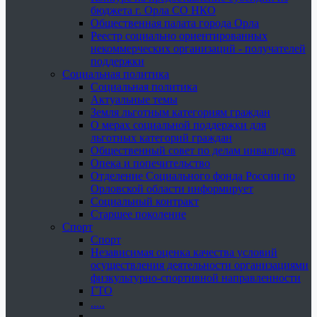
бюджета г. Орла СО НКО
Общественная палата города Орла
Реестр социально ориентированных
некоммерческих организаций - получателей
поддержки
Социальная политика
Социальная политика
Актуальные темы
Земля льготным категориям граждан
О мерах социальной поддержки для
льготных категорий граждан
Общественный совет по делам инвалидов
Опека и попечительство
Отделение Социального фонда России по
Орловской области информирует
Социальный контракт
Старшее поколение
Спорт
Спорт
Независимая оценка качества условий
осуществления деятельности организациями
физкультурно-спортивной направленности
ГТО
.....
......