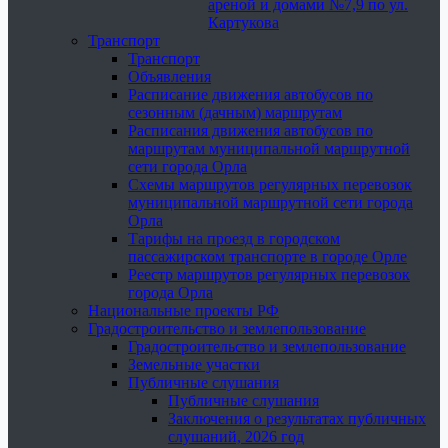
ареной и домами №7,9 по ул.
Картукова
Транспорт
Транспорт
Объявления
Расписание движения автобусов по
сезонным (дачным) маршрутам
Расписания движения автобусов по
маршрутам муниципальной маршрутной
сети города Орла
Схемы маршрутов регулярных перевозок
муниципальной маршрутной сети города
Орла
Тарифы на проезд в городском
пассажирском транспорте в городе Орле
Реестр маршрутов регулярных перевозок
города Орла
Национальные проекты РФ
Градостроительство и землепользование
Градостроительство и землепользование
Земельные участки
Публичные слушания
Публичные слушания
Заключения о результатах публичных
слушаний, 2026 год