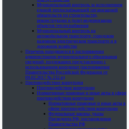
Муниципальный контроль за исполнением
единой теплоснабжающей организацией
обязательств по строительству,
реконструкции и (или) модернизации
объектов теплоснабжения
Муниципальный контроль на
автомобильном транспорте, городском
наземном электрическом транспорте и в
дорожном хозяйстве
Перечень находящихся в распоряжении
администрации муниципального образования
сведений, подлежащих представлению с
использованием координат (распоряжение
Правительства Российской Федерации от
09.02.2017 № 232-р)
Противодействие коррупции
Противодействие коррупции
Нормативные правовые и иные акты в сфере
противодействия коррупции
Нормативные правовые и иные акты в
сфере противодействия коррупции
Федеральные законы, указы
Президента РФ, постановления
Правительства РФ