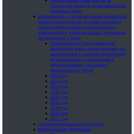
Нормативные правовые акты
Орловской области, муниципальные
правовые акты
Информация о среднемесячной заработной
плате руководителей, их заместителей и
главных бухгалтеров муниципальных
учреждений и муниципальных унитарных
предприятий г. Орла
Информация о среднемесячной
заработной плате руководителей, их
заместителей и главных бухгалтеров
муниципальных учреждений и
муниципальных унитарных
предприятий г. Орла
2025 год
2024 год
2023 год
2022 год
2021 год
2020 год
2019 год
2018 год
2017 год
Антикоррупционная экспертиза
Методические материалы