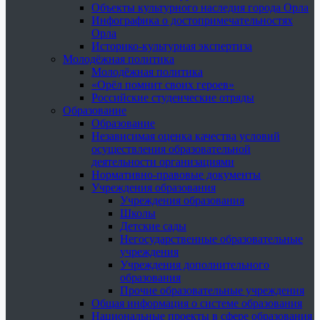
Объекты культурного наследия города Орла
Инфографика о достопримечательностях
Орла
Историко-культурная экспертиза
Молодёжная политика
Молодёжная политика
«Орёл помнит своих героев»
Российские студенческие отряды
Образование
Образование
Независимая оценка качества условий
осуществления образовательной
деятельности организациями
Нормативно-правовые документы
Учреждения образования
Учреждения образования
Школы
Детские сады
Негосударственные образовательные
учреждения
Учреждения дополнительного
образования
Прочие образовательные учреждения
Общая информация о системе образования
Национальные проекты в сфере образования