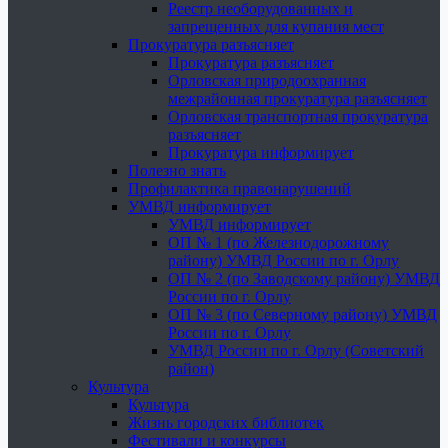
Реестр необорудованных и
запрещенных для купания мест
Прокуратура разъясняет
Прокуратура разъясняет
Орловская природоохранная
межрайонная прокуратура разъясняет
Орловская транспортная прокуратура
разъясняет
Прокуратура информирует
Полезно знать
Профилактика правонарушений
УМВД информирует
УМВД информирует
ОП № 1 (по Железнодорожному
району) УМВД России по г. Орлу
ОП № 2 (по Заводскому району) УМВД
России по г. Орлу
ОП № 3 (по Северному району) УМВД
России по г. Орлу
УМВД России по г. Орлу (Советский
район)
Культура
Культура
Жизнь городских библиотек
Фестивали и конкурсы