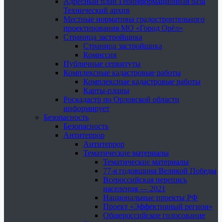
Адресный план Геоинформационная база
Технический архив
Местные нормативы градостроительного
проектирования МО «Город Орёл»
Страница застройщика
Страница застройщика
Комиссия
Публичные сервитуты
Комплексные кадастровые работы
Комплексные кадастровые работы
Карты-планы
Роскадастр по Орловской области
информирует
Безопасность
Безопасность
Антитеррор
Антитеррор
Тематические материалы
Тематические материалы
77-я годовщина Великой Победы
Всероссийская перепись
населения — 2021
Национальные проекты РФ
Проект «Эффективный регион»
Общероссийское голосование