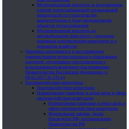
Муниципальный контроль за исполнением
единой теплоснабжающей организацией
обязательств по строительству,
реконструкции и (или) модернизации
объектов теплоснабжения
Муниципальный контроль на
автомобильном транспорте, городском
наземном электрическом транспорте и в
дорожном хозяйстве
Перечень находящихся в распоряжении
администрации муниципального образования
сведений, подлежащих представлению с
использованием координат (распоряжение
Правительства Российской Федерации от
09.02.2017 № 232-р)
Противодействие коррупции
Противодействие коррупции
Нормативные правовые и иные акты в сфере
противодействия коррупции
Нормативные правовые и иные акты в
сфере противодействия коррупции
Федеральные законы, указы
Президента РФ, постановления
Правительства РФ