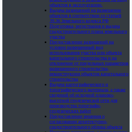
объектов в эксплуатацию.
Выдача разрешений на размещение
объектов в соответствии со статьей
39.36 Земельного кодекса РФ
Подготовка, регистрация и выдача
градостроительного плана земельного
участка
Предоставление разрешений на
условно разрешенный вид
использования участка или объекта
капитального строительства и на
отклонение от предельных параметров
разрешенного строительства,
реконструкции объектов капитального
строительства
Выдача картографического и
топографического материала, а также
сведений об исходной планово-
высотной геодезической сети для
производства топографо-
геодезических работ
Предоставление решения о
согласовании архитектурно-
градостроительного облика объекта