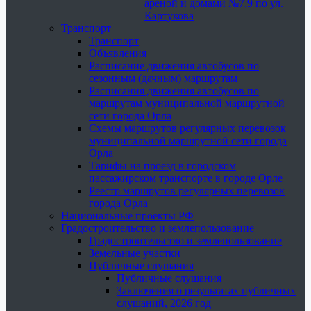
ареной и домами №7,9 по ул.
Картукова
Транспорт
Транспорт
Объявления
Расписание движения автобусов по
сезонным (дачным) маршрутам
Расписания движения автобусов по
маршрутам муниципальной маршрутной
сети города Орла
Схемы маршрутов регулярных перевозок
муниципальной маршрутной сети города
Орла
Тарифы на проезд в городском
пассажирском транспорте в городе Орле
Реестр маршрутов регулярных перевозок
города Орла
Национальные проекты РФ
Градостроительство и землепользование
Градостроительство и землепользование
Земельные участки
Публичные слушания
Публичные слушания
Заключения о результатах публичных
слушаний, 2026 год