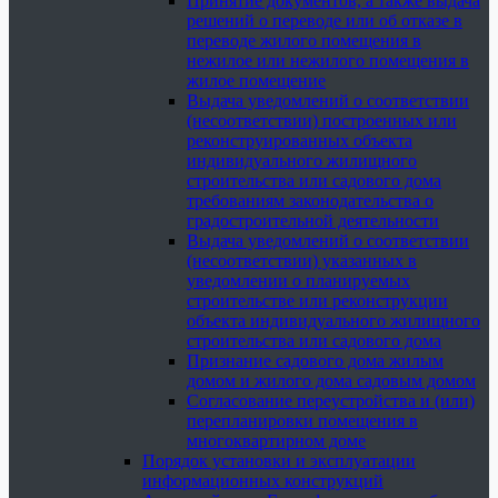
Принятие документов, а также выдача
решений о переводе или об отказе в
переводе жилого помещения в
нежилое или нежилого помещения в
жилое помещение
Выдача уведомлений о соответствии
(несоответствии) построенных или
реконструированных объекта
индивидуального жилищного
строительства или садового дома
требованиям законодательства о
градостроительной деятельности
Выдача уведомлений о соответствии
(несоответствии) указанных в
уведомлении о планируемых
строительстве или реконструкции
объекта индивидуального жилищного
строительства или садового дома
Признание садового дома жилым
домом и жилого дома садовым домом
Согласование переустройства и (или)
перепланировки помещения в
многоквартирном доме
Порядок установки и эксплуатации
информационных конструкций