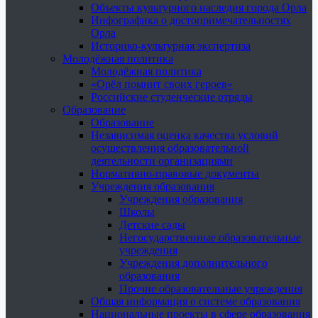
Объекты культурного наследия города Орла
Инфографика о достопримечательностях
Орла
Историко-культурная экспертиза
Молодёжная политика
Молодёжная политика
«Орёл помнит своих героев»
Российские студенческие отряды
Образование
Образование
Независимая оценка качества условий
осуществления образовательной
деятельности организациями
Нормативно-правовые документы
Учреждения образования
Учреждения образования
Школы
Детские сады
Негосударственные образовательные
учреждения
Учреждения дополнительного
образования
Прочие образовательные учреждения
Общая информация о системе образования
Национальные проекты в сфере образования