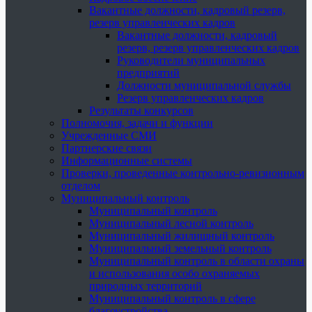
Вакантные должности, кадровый резерв,
резерв управленческих кадров
Вакантные должности, кадровый
резерв, резерв управленческих кадров
Руководители муниципальных
предприятий
Должности муниципальной службы
Резерв управленческих кадров
Результаты конкурсов
Полномочия, задачи и функции
Учрежденные СМИ
Партнерские связи
Информационные системы
Проверки, проведенные контрольно-ревизионным
отделом
Муниципальный контроль
Муниципальный контроль
Муниципальный лесной контроль
Муниципальный жилищный контроль
Муниципальный земельный контроль
Муниципальный контроль в области охраны
и использования особо охраняемых
природных территорий
Муниципальный контроль в сфере
благоустройства