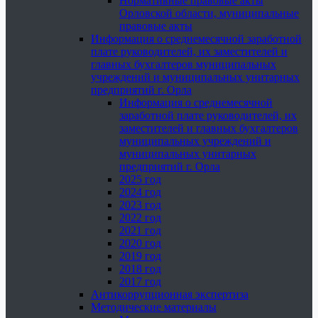
Нормативные правовые акты
Орловской области, муниципальные
правовые акты
Информация о среднемесячной заработной
плате руководителей, их заместителей и
главных бухгалтеров муниципальных
учреждений и муниципальных унитарных
предприятий г. Орла
Информация о среднемесячной
заработной плате руководителей, их
заместителей и главных бухгалтеров
муниципальных учреждений и
муниципальных унитарных
предприятий г. Орла
2025 год
2024 год
2023 год
2022 год
2021 год
2020 год
2019 год
2018 год
2017 год
Антикоррупционная экспертиза
Методические материалы