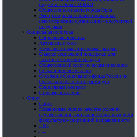
бюджета г. Орла СО НКО
Общественная палата города Орла
Реестр социально ориентированных
некоммерческих организаций - получателей
поддержки
Социальная политика
Социальная политика
Актуальные темы
Земля льготным категориям граждан
О мерах социальной поддержки для
льготных категорий граждан
Общественный совет по делам инвалидов
Опека и попечительство
Отделение Социального фонда России по
Орловской области информирует
Социальный контракт
Старшее поколение
Спорт
Спорт
Независимая оценка качества условий
осуществления деятельности организациями
физкультурно-спортивной направленности
ГТО
.....
......