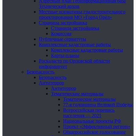
Адресный план Геоинформационная база
Технический архив
Местные нормативы градостроительного
проектирования МО «Город Орёл»
Страница застройщика
Страница застройщика
Комиссия
Публичные сервитуты
Комплексные кадастровые работы
Комплексные кадастровые работы
Карты-планы
Роскадастр по Орловской области
информирует
Безопасность
Безопасность
Антитеррор
Антитеррор
Тематические материалы
Тематические материалы
77-я годовщина Великой Победы
Всероссийская перепись
населения — 2021
Национальные проекты РФ
Проект «Эффективный регион»
Общероссийское голосование