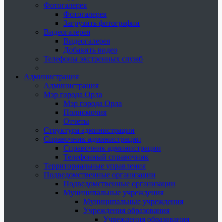
Фотогалерея
Фотогалерея
Загрузить фотографии
Видеогалерея
Видеогалерея
Добавить видео
Телефоны экстренных служб
Администрация
Администрация
Мэр города Орла
Мэр города Орла
Полномочия
Отчеты
Структура администрации
Справочник администрации
Справочник администрации
Телефонный справочник
Территориальные управления
Подведомственные организации
Подведомственные организации
Муниципальные учреждения
Муниципальные учреждения
Учреждения образования
Учреждения образования