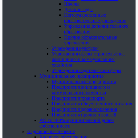
Школы
Детские сады
Негосударственные
образовательные учреждения
Учреждения дополнительного
образования
Прочие образовательные
учреждения
Учреждения культуры
Учреждения сферы строительства,
жилищного и коммунального
хозяйства
Учреждения издательской сферы
Муниципальные предприятия
Муниципальные предприятия
Предприятия жилищного и
коммунального хозяйства
Предприятия транспорта
Предприятия общественного питания
Предприятия здравоохранения
Предприятия прочих отраслей
АО со 100% муниципальной долей
собственности
Кадровое обеспечение
Кадровое обеспечение