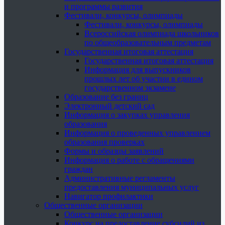
и программы развития
Фестивали, конкурсы, олимпиады
Фестивали, конкурсы, олимпиады
Всероссийская олимпиада школьников
по общеобразовательным предметам
Государственная итоговая аттестация
Государственная итоговая аттестация
Информация для выпускников
прошлых лет об участии в едином
государственном экзамене
Образование без границ
Электронный детский сад
Информация о закупках управления
образования
Информация о проведенных управлением
образования проверках
Формы и образцы заявлений
Информация о работе с обращениями
граждан
Административные регламенты
предоставления муниципальных услуг
Навигатор профилактики
Общественные организации
Общественные организации
Конкурс на предоставление субсидий из