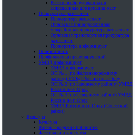
Реестр необорудованных и
запрещенных для купания мест
Прокуратура разъясняет
Прокуратура разъясняет
Орловская природоохранная
межрайонная прокуратура разъясняет
Орловская транспортная прокуратура
разъясняет
Прокуратура информирует
Полезно знать
Профилактика правонарушений
УМВД информирует
УМВД информирует
ОП № 1 (по Железнодорожному
району) УМВД России по г. Орлу
ОП № 2 (по Заводскому району) УМВД
России по г. Орлу
ОП № 3 (по Северному району) УМВД
России по г. Орлу
УМВД России по г. Орлу (Советский
район)
Культура
Культура
Жизнь городских библиотек
Фестивали и конкурсы