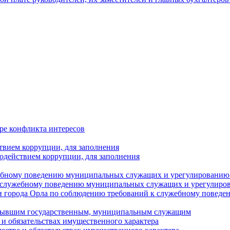
ре конфликта интересов
твием коррупции, для заполнения
одействием коррупции, для заполнения
ебному поведению муниципальных служащих и урегулированию 
 служебному поведению муниципальных служащих и урегулиро
 города Орла по соблюдению требований к служебному повед
с бывшим государственным, муниципальным служащим
е и обязательствах имущественного характера