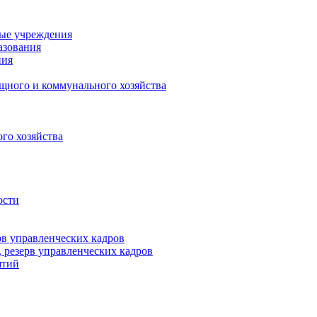
ные учреждения
азования
ния
щного и коммунального хозяйства
го хозяйства
ости
рв управленческих кадров
 резерв управленческих кадров
ятий