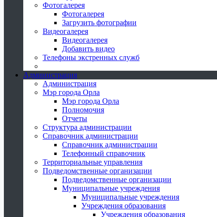
Фотогалерея
Фотогалерея
Загрузить фотографии
Видеогалерея
Видеогалерея
Добавить видео
Телефоны экстренных служб
Администрация
Администрация
Мэр города Орла
Мэр города Орла
Полномочия
Отчеты
Структура администрации
Справочник администрации
Справочник администрации
Телефонный справочник
Территориальные управления
Подведомственные организации
Подведомственные организации
Муниципальные учреждения
Муниципальные учреждения
Учреждения образования
Учреждения образования