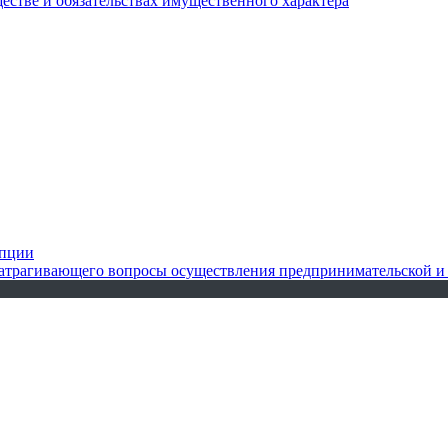
ществе и обязательствах имущественного характера
упции
 затрагивающего вопросы осуществления предпринимательской и