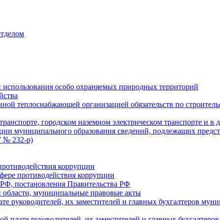
отделом
 использования особо охраняемых природных территорий
йства
ой теплоснабжающей организацией обязательств по строительс
ранспорте, городском наземном электрическом транспорте и в 
ции муниципального образования сведений, подлежащих предст
 № 232-р)
противодействия коррупции
фере противодействия коррупции
 РФ, постановления Правительства РФ
 области, муниципальные правовые акты
ате руководителей, их заместителей и главных бухгалтеров м
ой плате руководителей, их заместителей и главных бухгалте