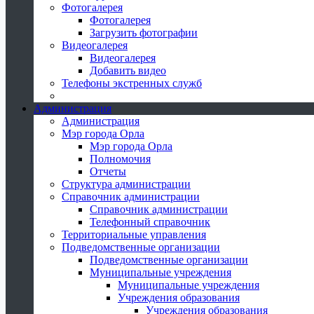
Фотогалерея
Фотогалерея
Загрузить фотографии
Видеогалерея
Видеогалерея
Добавить видео
Телефоны экстренных служб
Администрация
Администрация
Мэр города Орла
Мэр города Орла
Полномочия
Отчеты
Структура администрации
Справочник администрации
Справочник администрации
Телефонный справочник
Территориальные управления
Подведомственные организации
Подведомственные организации
Муниципальные учреждения
Муниципальные учреждения
Учреждения образования
Учреждения образования