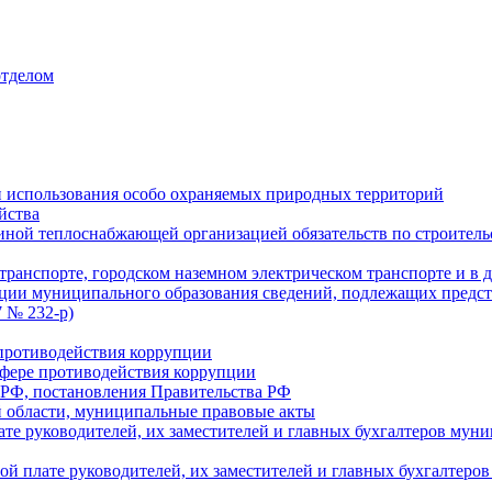
отделом
 использования особо охраняемых природных территорий
йства
ой теплоснабжающей организацией обязательств по строительс
ранспорте, городском наземном электрическом транспорте и в 
ции муниципального образования сведений, подлежащих предст
 № 232-р)
противодействия коррупции
фере противодействия коррупции
 РФ, постановления Правительства РФ
 области, муниципальные правовые акты
ате руководителей, их заместителей и главных бухгалтеров м
ой плате руководителей, их заместителей и главных бухгалте