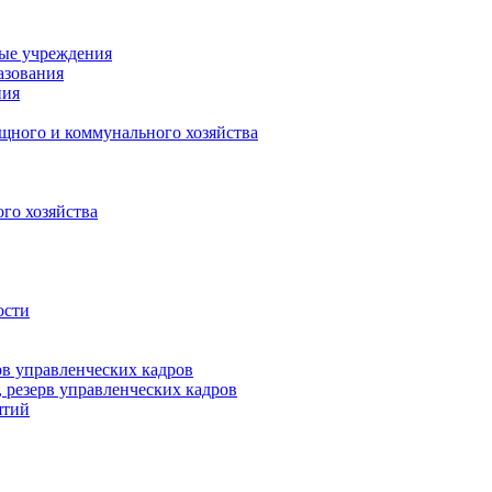
ные учреждения
азования
ния
щного и коммунального хозяйства
го хозяйства
ости
рв управленческих кадров
 резерв управленческих кадров
ятий