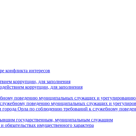
ре конфликта интересов
твием коррупции, для заполнения
одействием коррупции, для заполнения
ебному поведению муниципальных служащих и урегулированию 
 служебному поведению муниципальных служащих и урегулиро
 города Орла по соблюдению требований к служебному повед
с бывшим государственным, муниципальным служащим
е и обязательствах имущественного характера