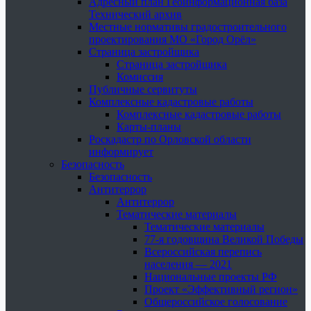
Адресный план Геоинформационная база
Технический архив
Местные нормативы градостроительного
проектирования МО «Город Орёл»
Страница застройщика
Страница застройщика
Комиссия
Публичные сервитуты
Комплексные кадастровые работы
Комплексные кадастровые работы
Карты-планы
Роскадастр по Орловской области
информирует
Безопасность
Безопасность
Антитеррор
Антитеррор
Тематические материалы
Тематические материалы
77-я годовщина Великой Победы
Всероссийская перепись
населения — 2021
Национальные проекты РФ
Проект «Эффективный регион»
Общероссийское голосование