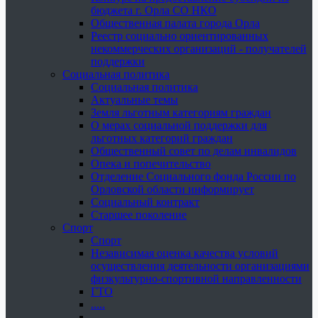
бюджета г. Орла СО НКО
Общественная палата города Орла
Реестр социально ориентированных
некоммерческих организаций - получателей
поддержки
Социальная политика
Социальная политика
Актуальные темы
Земля льготным категориям граждан
О мерах социальной поддержки для
льготных категорий граждан
Общественный совет по делам инвалидов
Опека и попечительство
Отделение Социального фонда России по
Орловской области информирует
Социальный контракт
Старшее поколение
Спорт
Спорт
Независимая оценка качества условий
осуществления деятельности организациями
физкультурно-спортивной направленности
ГТО
.....
......