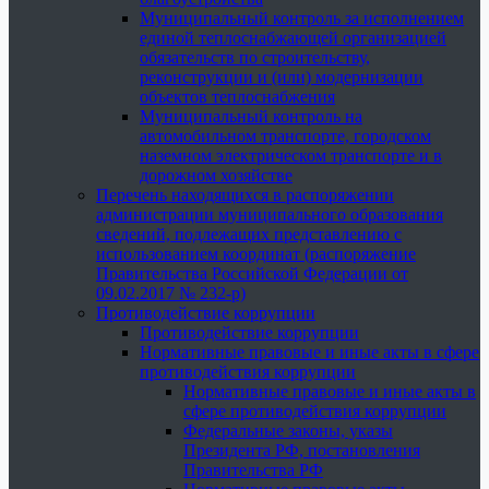
Муниципальный контроль за исполнением
единой теплоснабжающей организацией
обязательств по строительству,
реконструкции и (или) модернизации
объектов теплоснабжения
Муниципальный контроль на
автомобильном транспорте, городском
наземном электрическом транспорте и в
дорожном хозяйстве
Перечень находящихся в распоряжении
администрации муниципального образования
сведений, подлежащих представлению с
использованием координат (распоряжение
Правительства Российской Федерации от
09.02.2017 № 232-р)
Противодействие коррупции
Противодействие коррупции
Нормативные правовые и иные акты в сфере
противодействия коррупции
Нормативные правовые и иные акты в
сфере противодействия коррупции
Федеральные законы, указы
Президента РФ, постановления
Правительства РФ