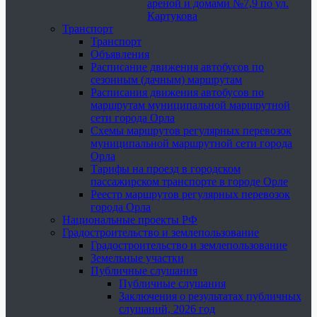
ареной и домами №7,9 по ул.
Картукова
Транспорт
Транспорт
Объявления
Расписание движения автобусов по
сезонным (дачным) маршрутам
Расписания движения автобусов по
маршрутам муниципальной маршрутной
сети города Орла
Схемы маршрутов регулярных перевозок
муниципальной маршрутной сети города
Орла
Тарифы на проезд в городском
пассажирском транспорте в городе Орле
Реестр маршрутов регулярных перевозок
города Орла
Национальные проекты РФ
Градостроительство и землепользование
Градостроительство и землепользование
Земельные участки
Публичные слушания
Публичные слушания
Заключения о результатах публичных
слушаний, 2026 год