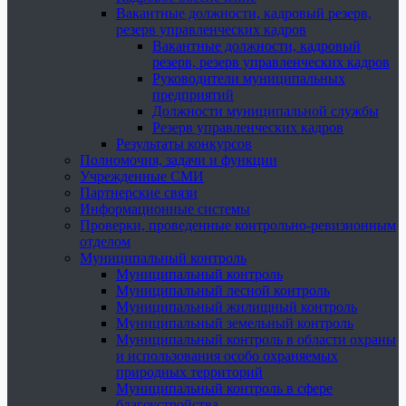
Вакантные должности, кадровый резерв,
резерв управленческих кадров
Вакантные должности, кадровый
резерв, резерв управленческих кадров
Руководители муниципальных
предприятий
Должности муниципальной службы
Резерв управленческих кадров
Результаты конкурсов
Полномочия, задачи и функции
Учрежденные СМИ
Партнерские связи
Информационные системы
Проверки, проведенные контрольно-ревизионным
отделом
Муниципальный контроль
Муниципальный контроль
Муниципальный лесной контроль
Муниципальный жилищный контроль
Муниципальный земельный контроль
Муниципальный контроль в области охраны
и использования особо охраняемых
природных территорий
Муниципальный контроль в сфере
благоустройства