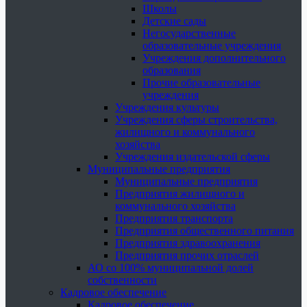
Школы
Детские сады
Негосударственные
образовательные учреждения
Учреждения дополнительного
образования
Прочие образовательные
учреждения
Учреждения культуры
Учреждения сферы строительства,
жилищного и коммунального
хозяйства
Учреждения издательской сферы
Муниципальные предприятия
Муниципальные предприятия
Предприятия жилищного и
коммунального хозяйства
Предприятия транспорта
Предприятия общественного питания
Предприятия здравоохранения
Предприятия прочих отраслей
АО со 100% муниципальной долей
собственности
Кадровое обеспечение
Кадровое обеспечение