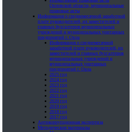
Нормативные правовые акты
Орловской области, муниципальные
правовые акты
Информация о среднемесячной заработной
плате руководителей, их заместителей и
главных бухгалтеров муниципальных
учреждений и муниципальных унитарных
предприятий г. Орла
Информация о среднемесячной
заработной плате руководителей, их
заместителей и главных бухгалтеров
муниципальных учреждений и
муниципальных унитарных
предприятий г. Орла
2025 год
2024 год
2023 год
2022 год
2021 год
2020 год
2019 год
2018 год
2017 год
Антикоррупционная экспертиза
Методические материалы