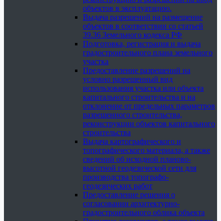
объектов в эксплуатацию.
Выдача разрешений на размещение
объектов в соответствии со статьей
39.36 Земельного кодекса РФ
Подготовка, регистрация и выдача
градостроительного плана земельного
участка
Предоставление разрешений на
условно разрешенный вид
использования участка или объекта
капитального строительства и на
отклонение от предельных параметров
разрешенного строительства,
реконструкции объектов капитального
строительства
Выдача картографического и
топографического материала, а также
сведений об исходной планово-
высотной геодезической сети для
производства топографо-
геодезических работ
Предоставление решения о
согласовании архитектурно-
градостроительного облика объекта