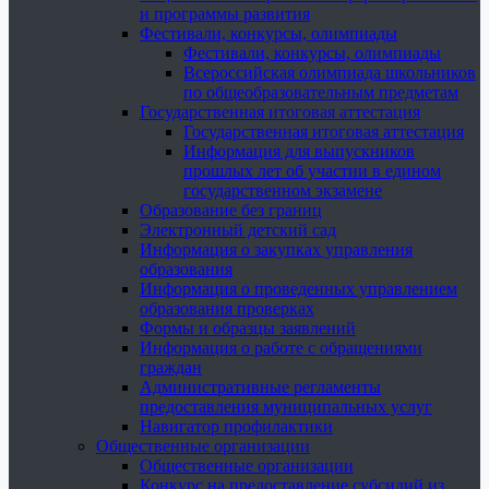
и программы развития
Фестивали, конкурсы, олимпиады
Фестивали, конкурсы, олимпиады
Всероссийская олимпиада школьников
по общеобразовательным предметам
Государственная итоговая аттестация
Государственная итоговая аттестация
Информация для выпускников
прошлых лет об участии в едином
государственном экзамене
Образование без границ
Электронный детский сад
Информация о закупках управления
образования
Информация о проведенных управлением
образования проверках
Формы и образцы заявлений
Информация о работе с обращениями
граждан
Административные регламенты
предоставления муниципальных услуг
Навигатор профилактики
Общественные организации
Общественные организации
Конкурс на предоставление субсидий из