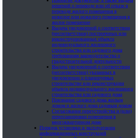
Принятие документов, а также выдача
решений о переводе или об отказе в
переводе жилого помещения в
нежилое или нежилого помещения в
жилое помещение
Выдача уведомлений о соответствии
(несоответствии) построенных или
реконструированных объекта
индивидуального жилищного
строительства или садового дома
требованиям законодательства о
градостроительной деятельности
Выдача уведомлений о соответствии
(несоответствии) указанных в
уведомлении о планируемых
строительстве или реконструкции
объекта индивидуального жилищного
строительства или садового дома
Признание садового дома жилым
домом и жилого дома садовым домом
Согласование переустройства и (или)
перепланировки помещения в
многоквартирном доме
Порядок установки и эксплуатации
информационных конструкций