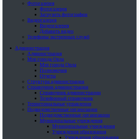
Фотогалерея
Фотогалерея
Загрузить фотографии
Видеогалерея
Видеогалерея
Добавить видео
Телефоны экстренных служб
Администрация
Администрация
Мэр города Орла
Мэр города Орла
Полномочия
Отчеты
Структура администрации
Справочник администрации
Справочник администрации
Телефонный справочник
Территориальные управления
Подведомственные организации
Подведомственные организации
Муниципальные учреждения
Муниципальные учреждения
Учреждения образования
Учреждения образования