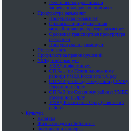
Реестр необорудованных и
запрещенных для купания мест
Прокуратура разъясняет
Прокуратура разъясняет
Орловская природоохранная
межрайонная прокуратура разъясняет
Орловская транспортная прокуратура
разъясняет
Прокуратура информирует
Полезно знать
Профилактика правонарушений
УМВД информирует
УМВД информирует
ОП № 1 (по Железнодорожному
району) УМВД России по г. Орлу
ОП № 2 (по Заводскому району) УМВД
России по г. Орлу
ОП № 3 (по Северному району) УМВД
России по г. Орлу
УМВД России по г. Орлу (Советский
район)
Культура
Культура
Жизнь городских библиотек
Фестивали и конкурсы