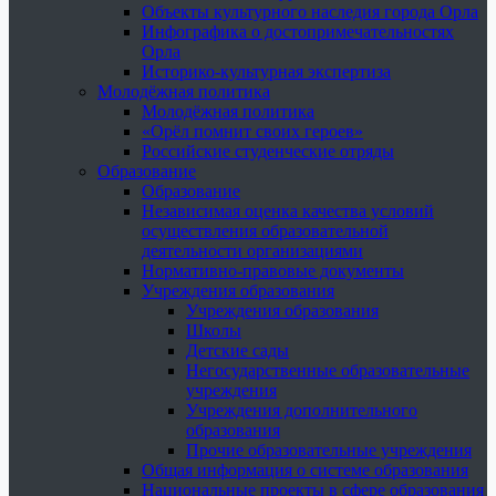
Объекты культурного наследия города Орла
Инфографика о достопримечательностях
Орла
Историко-культурная экспертиза
Молодёжная политика
Молодёжная политика
«Орёл помнит своих героев»
Российские студенческие отряды
Образование
Образование
Независимая оценка качества условий
осуществления образовательной
деятельности организациями
Нормативно-правовые документы
Учреждения образования
Учреждения образования
Школы
Детские сады
Негосударственные образовательные
учреждения
Учреждения дополнительного
образования
Прочие образовательные учреждения
Общая информация о системе образования
Национальные проекты в сфере образования